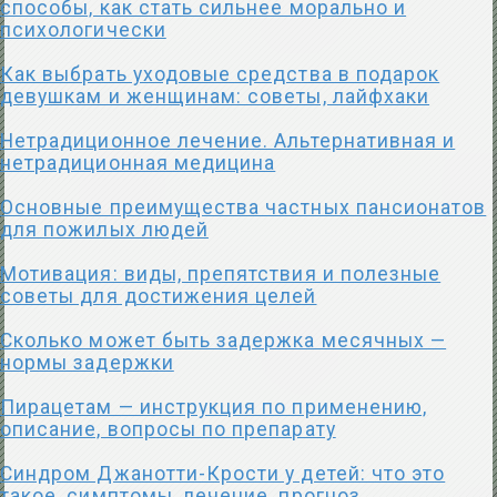
способы, как стать сильнее морально и
психологически
Как выбрать уходовые средства в подарок
девушкам и женщинам: советы, лайфхаки
Нетрадиционное лечение. Альтернативная и
нетрадиционная медицина
Основные преимущества частных пансионатов
для пожилых людей
Мотивация: виды, препятствия и полезные
советы для достижения целей
Сколько может быть задержка месячных —
нормы задержки
Пирацетам — инструкция по применению,
описание, вопросы по препарату
Синдром Джанотти-Крости у детей: что это
такое, симптомы, лечение, прогноз