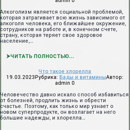
admin
0
Алкоголизм является социальной проблемой,
которая затрагивает всю жизнь зависимого от
алкоголя человека, его ближайшее окружение,
сотрудников на работе и, в конечном счете,
страну, которая теряет свое здоровое
население,…
ЧИТАТЬ ПОЛНОСТЬЮ
Что такое хлорелла
19.03.2023
Рубрика:
Бады и витамины
Автор:
admin
0
Человечество давно искало способ избавиться
от болезней, продлить жизнь и обрести
счастье. Поэтому, как только мир узнает о
новом суперпродукте, он возлагает на него
большие надежды, и хлорелла…