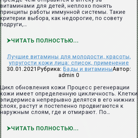
витаминами для детей, неплохо понять
принципы работы иммунной системы. Такие
критерии выбора, как недорогие, по совету
подруги,…
ЧИТАТЬ ПОЛНОСТЬЮ
Лучшие витамины для молодости, красоты,
упругости кожи лица: список, применение
30.01.2021
Рубрика:
Бады и витамины
Автор:
admin
0
Цикл обновления кожи Процесс регенерации
кожи имеет определенную цикличность. Клетки
эпидермиса непрерывно делятся в его нижних
слоях, растут и постепенно продвигаются к
наружным слоям, где и отмирают. По…
ЧИТАТЬ ПОЛНОСТЬЮ