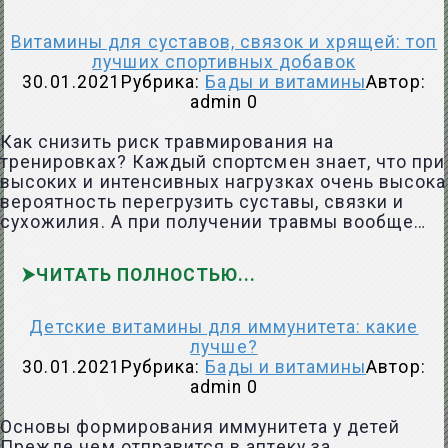
Витамины для суставов, связок и хрящей: топ
лучших спортивных добавок
30.01.2021
Рубрика:
Бады и витамины
Автор:
admin
0
Как снизить риск травмирования на
тренировках? Каждый спортсмен знает, что при
высоких и интенсивных нагрузках очень высока
вероятность перегрузить суставы, связки и
сухожилия. А при получении травмы вообще…
ЧИТАТЬ ПОЛНОСТЬЮ
Детские витамины для иммунитета: какие
лучше?
30.01.2021
Рубрика:
Бады и витамины
Автор:
admin
0
Основы формирования иммунитета у детей
Прежде чем отправится в аптеку за