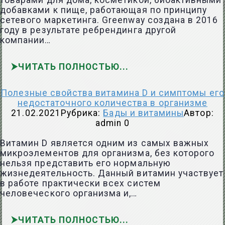
товарами для дома, косметикой, биоактивными
добавками к пище, работающая по принципу
сетевого маркетинга. Greenway создана в 2016
году в результате ребрендинга другой
компании…
ЧИТАТЬ ПОЛНОСТЬЮ
Полезные свойства витамина D и симптомы его
недостаточного количества в организме
21.02.2021
Рубрика:
Бады и витамины
Автор:
admin
0
Витамин D является одним из самых важных
микроэлементов для организма, без которого
нельзя представить его нормальную
жизнедеятельность. Данный витамин участвует
в работе практически всех систем
человеческого организма и,…
ЧИТАТЬ ПОЛНОСТЬЮ