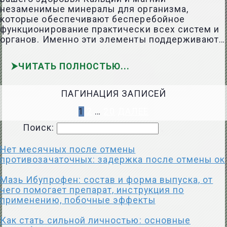
незаменимые минералы для организма,
которые обеспечивают бесперебойное
функционирование практически всех систем и
органов. Именно эти элементы поддерживают…
ЧИТАТЬ ПОЛНОСТЬЮ
ПАГИНАЦИЯ ЗАПИСЕЙ
1
2
…
20
ДАЛЕЕ
Поиск:
Нет месячных после отмены
противозачаточных: задержка после отмены ок
Мазь Ибупрофен: состав и форма выпуска, от
чего помогает препарат, инструкция по
применению, побочные эффекты
Как стать сильной личностью: основные