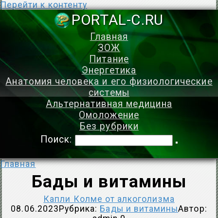
Перейти к контенту
PORTAL-C.
Главная
ЗОЖ
Питание
Энергетика
Анатомия человека и его физиологические
системы
Альтернативная медицина
Омоложение
Без рубрики
Поиск:
Главная
Бады и витамины
Капли Колме от алкоголизма
08.06.2023
Рубрика:
Бады и витамины
Автор: