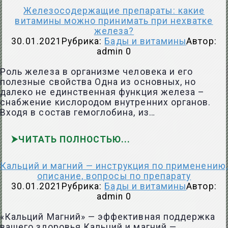
Железосодержащие препараты: какие
витамины можно принимать при нехватке
железа?
30.01.2021
Рубрика:
Бады и витамины
Автор:
admin
0
Роль железа в организме человека и его
полезные свойства Одна из основных, но
далеко не единственная функция железа –
снабжение кислородом внутренних органов.
Входя в состав гемоглобина, из…
ЧИТАТЬ ПОЛНОСТЬЮ
Кальций и магний — инструкция по применению,
описание, вопросы по препарату
30.01.2021
Рубрика:
Бады и витамины
Автор:
admin
0
«Кальций Магний» — эффективная поддержка
вашего здоровья Кальций и магний —