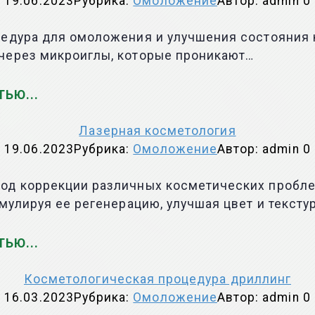
19.06.2023
Рубрика:
Омоложение
Автор:
admin
0
цедура для омоложения и улучшения состояния 
через микроиглы, которые проникают…
ТЬЮ
Лазерная косметология
19.06.2023
Рубрика:
Омоложение
Автор:
admin
0
од коррекции различных косметических пробле
мулируя ее регенерацию, улучшая цвет и текстур
ТЬЮ
Косметологическая процедура дриллинг
16.03.2023
Рубрика:
Омоложение
Автор:
admin
0