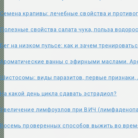
Семена крапивы: лечебные свойства и противо
Полезные свойства салата чука, польза водоро
Бег на низком пульсе: как и зачем тренировать
Ароматические ванны с эфирными маслами. А
Шистосомы: виды паразитов, первые признаки,
На какой день цикла сдавать эстрадиол?
Увеличение лимфоузлов при ВИЧ (лимфаденопа
Восемь проверенных способов выжить во время