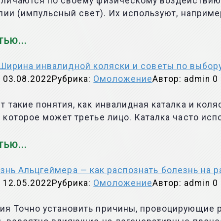
личаются по своему физическому воздействию 
пии (импульсный свет). Их используют, наприм
ТЬЮ
Ширина инвалидной коляски и советы по выбор
03.08.2022
Рубрика:
Омоложение
Автор:
admin
0
 такие понятия, как инвалидная каталка и коля
которое может третье лицо. Каталка часто исп
ТЬЮ
знь Альцгеймера — как распознать болезнь на 
12.05.2022
Рубрика:
Омоложение
Автор:
admin
0
я Точно установить причины, провоцирующие ра