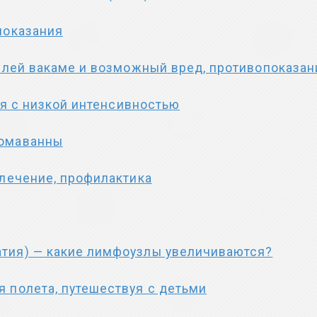
показания
слей вакаме и возможный вред, противопоказан
ся с низкой интенсивностью
ромаванны
 лечение, профилактика
тия) — какие лимфоузлы увеличиваются?
 полета, путешествуя с детьми