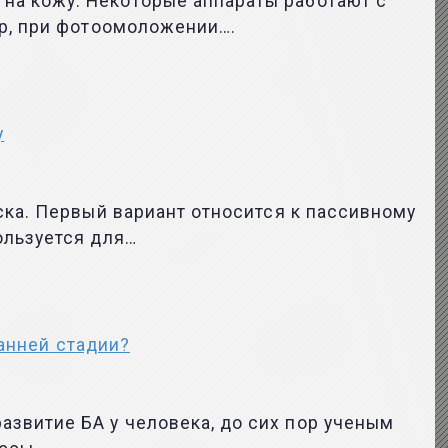
на кожу. Некоторые аппараты работают с
ер, при фотоомоложении….
у
ска. Первый вариант относится к пассивному
ользуется для…
ранней стадии?
звитие БА у человека, до сих пор ученым