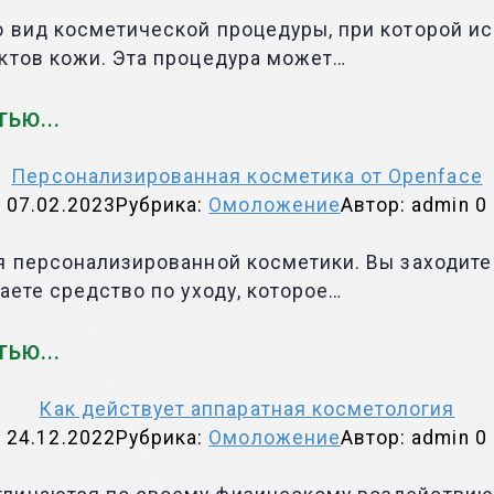
о вид косметической процедуры, при которой и
ктов кожи. Эта процедура может…
ТЬЮ
Персонализированная косметика от Openface
07.02.2023
Рубрика:
Омоложение
Автор:
admin
0
 персонализированной косметики. Вы заходите н
аете средство по уходу, которое…
ТЬЮ
Как действует аппаратная косметология
24.12.2022
Рубрика:
Омоложение
Автор:
admin
0