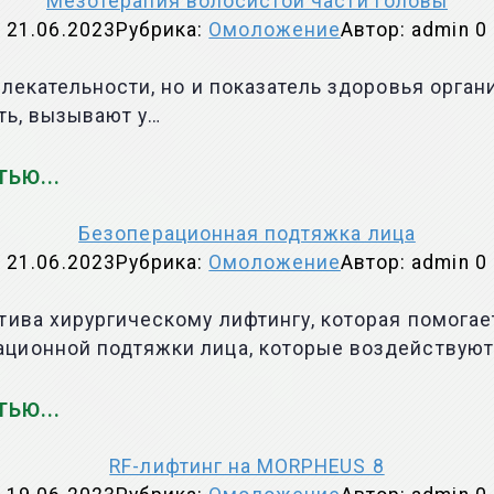
Мезотерапия волосистой части головы
21.06.2023
Рубрика:
Омоложение
Автор:
admin
0
лекательности, но и показатель здоровья орган
ть, вызывают у…
ТЬЮ
Безоперационная подтяжка лица
21.06.2023
Рубрика:
Омоложение
Автор:
admin
0
тива хирургическому лифтингу, которая помогае
ционной подтяжки лица, которые воздействуют
ТЬЮ
RF-лифтинг на MORPHEUS 8