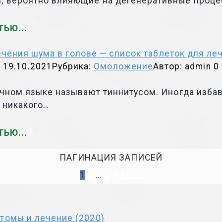
ы, вероятно влияющие на дегенеративные проц
ТЬЮ
чения шума в голове — список таблеток для ле
19.10.2021
Рубрика:
Омоложение
Автор:
admin
0
аучном языке называют тиннитусом. Иногда изба
 никакого…
ТЬЮ
ПАГИНАЦИЯ ЗАПИСЕЙ
1
2
…
5
ДАЛЕЕ
томы и лечение (2020)