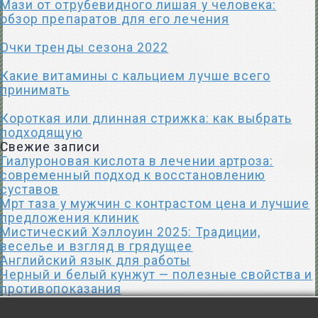
Мази от отрубевидного лишая у человека:
обзор препаратов для его лечения
Очки тренды сезона 2022
Какие витамины с кальцием лучше всего
принимать
Короткая или длинная стрижка: как выбрать
подходящую
Свежие записи
Гиалуроновая кислота в лечении артроза:
современный подход к восстановлению
суставов
Мрт таза у мужчин с контрастом цена и лучшие
предложения клиник
Мистический Хэллоуин 2025: Традиции,
веселье и взгляд в грядущее
Английский язык для работы
Черный и белый кунжут — полезные свойства и
противопоказания