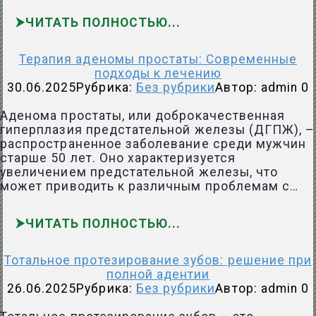
ЧИТАТЬ ПОЛНОСТЬЮ
Терапия аденомы простаты: Современные
подходы к лечению
30.06.2025
Рубрика:
Без рубрики
Автор:
admin
0
Аденома простаты, или доброкачественная
гиперплазия предстательной железы (ДГПЖ), –
распространенное заболевание среди мужчин
старше 50 лет. Оно характеризуется
увеличением предстательной железы, что
может приводить к различным проблемам с…
ЧИТАТЬ ПОЛНОСТЬЮ
Тотальное протезирование зубов: решение при
полной адентии
26.06.2025
Рубрика:
Без рубрики
Автор:
admin
0