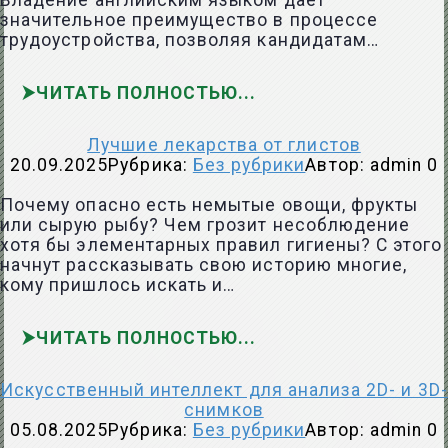
Владение английским языком даёт
значительное преимущество в процессе
трудоустройства, позволяя кандидатам…
ЧИТАТЬ ПОЛНОСТЬЮ
Лучшие лекарства от глистов
20.09.2025
Рубрика:
Без рубрики
Автор:
admin
0
Почему опасно есть немытые овощи, фрукты
или сырую рыбу? Чем грозит несоблюдение
хотя бы элементарных правил гигиены? С этого
начнут рассказывать свою историю многие,
кому пришлось искать и…
ЧИТАТЬ ПОЛНОСТЬЮ
Искусственный интеллект для анализа 2D- и 3D-
снимков
05.08.2025
Рубрика:
Без рубрики
Автор:
admin
0