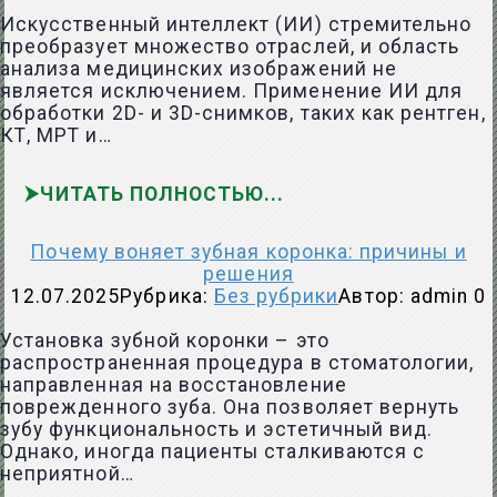
Искусственный интеллект (ИИ) стремительно
преобразует множество отраслей, и область
анализа медицинских изображений не
является исключением. Применение ИИ для
обработки 2D- и 3D-снимков, таких как рентген,
КТ, МРТ и…
ЧИТАТЬ ПОЛНОСТЬЮ
Почему воняет зубная коронка: причины и
решения
12.07.2025
Рубрика:
Без рубрики
Автор:
admin
0
Установка зубной коронки – это
распространенная процедура в стоматологии,
направленная на восстановление
поврежденного зуба. Она позволяет вернуть
зубу функциональность и эстетичный вид.
Однако, иногда пациенты сталкиваются с
неприятной…