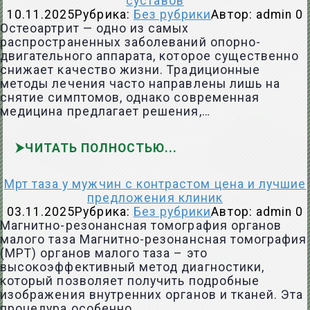
суставов
10.11.2025
Рубрика:
Без рубрики
Автор:
admin
0
Остеоартрит — одно из самых
распространенных заболеваний опорно-
двигательного аппарата, которое существенно
снижает качество жизни. Традиционные
методы лечения часто направлены лишь на
снятие симптомов, однако современная
медицина предлагает решения,…
ЧИТАТЬ ПОЛНОСТЬЮ
Мрт таза у мужчин с контрастом цена и лучшие
предложения клиник
03.11.2025
Рубрика:
Без рубрики
Автор:
admin
0
Магнитно-резонансная томография органов
малого таза Магнитно-резонансная томография
(МРТ) органов малого таза – это
высокоэффективный метод диагностики,
который позволяет получить подробные
изображения внутренних органов и тканей. Эта
процедура особенно…