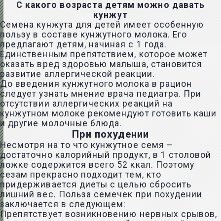
С какого возраста детям можно давать
кунжут
Семена кунжута для детей имеет особенную
пользу в составе кунжутного молока. Его
предлагают детям, начиная с 1 года.
Единственным препятствием, которое может
оказать вред здоровью малыша, становится
развитие аллергической реакции.
До введения кунжутного молока в рацион
следует узнать мнение врача педиатра. При
отсутствии аллергических реакций на
кунжутном молоке рекомендуют готовить каши
и другие молочные блюда.
При похудении
Несмотря на то что кунжутное семя –
достаточно калорийный продукт, в 1 столовой
ложке содержится всего 52 ккал. Поэтому
сезам прекрасно подходит тем, кто
придерживается диеты с целью сбросить
лишний вес. Польза семечек при похудении
заключается в следующем:
Препятствует возникновению нервных срывов,