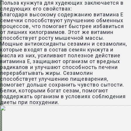
Польза кунжута для худеющих заключается в
следующих его свойствах:
Благодаря высокому содержанию витамина Е
семечки способствуют улучшению обменных
процессов, что помогает быстрее избавиться
от лишних килограммов. Этот же витамин
способствует росту мышечной массы.
Мощные антиоксиданты сезамин и сезамолин,
которые входят в состав семян кунжута и
масла из них, усиливают полезное действие
витамина Е, защищают организм от вредных
радикалов и улучшают способность печени
перерабатывать жиры. Сезамолин
способствует улучшению пищеварения,
помогает дольше сохранить чувство сытости.
Белки, которыми богат сезам, помогают
поддержать организм в условиях соблюдения
диеты при похудении.