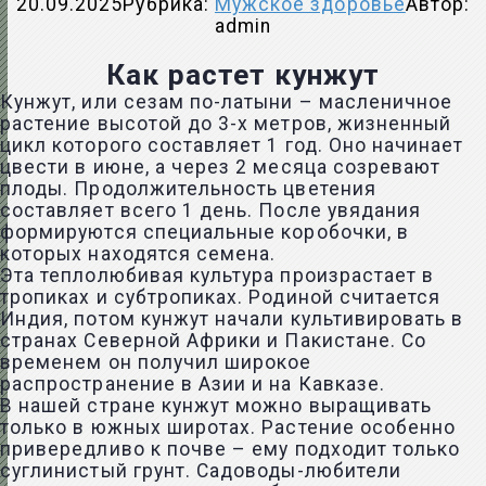
20.09.2025
Рубрика:
Мужское здоровье
Автор:
admin
Как растет кунжут
Кунжут, или сезам по-латыни – масленичное
растение высотой до 3-х метров, жизненный
цикл которого составляет 1 год. Оно начинает
цвести в июне, а через 2 месяца созревают
плоды. Продолжительность цветения
составляет всего 1 день. После увядания
формируются специальные коробочки, в
которых находятся семена.
Эта теплолюбивая культура произрастает в
тропиках и субтропиках. Родиной считается
Индия, потом кунжут начали культивировать в
странах Северной Африки и Пакистане. Со
временем он получил широкое
распространение в Азии и на Кавказе.
В нашей стране кунжут можно выращивать
только в южных широтах. Растение особенно
привередливо к почве – ему подходит только
суглинистый грунт. Садоводы-любители