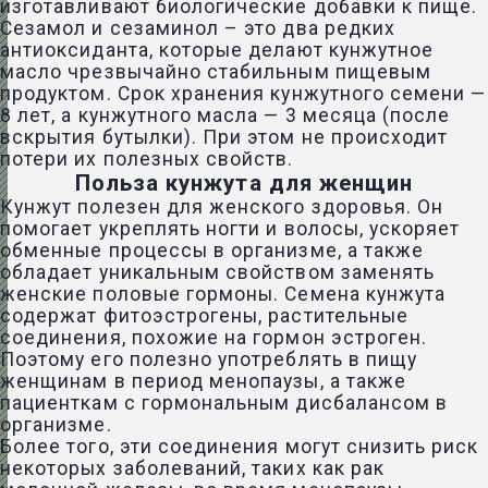
изготавливают биологические добавки к пище.
Сезамол и сезаминол – это два редких
антиоксиданта, которые делают кунжутное
масло чрезвычайно стабильным пищевым
продуктом. Срок хранения кунжутного семени —
8 лет, а кунжутного масла — 3 месяца (после
вскрытия бутылки). При этом не происходит
потери их полезных свойств.
Польза кунжута для женщин
Кунжут полезен для женского здоровья. Он
помогает укреплять ногти и волосы, ускоряет
обменные процессы в организме, а также
обладает уникальным свойством заменять
женские половые гормоны. Семена кунжута
содержат фитоэстрогены, растительные
соединения, похожие на гормон эстроген.
Поэтому его полезно употреблять в пищу
женщинам в период менопаузы, а также
пациенткам с гормональным дисбалансом в
организме.
Более того, эти соединения могут снизить риск
некоторых заболеваний, таких как
рак