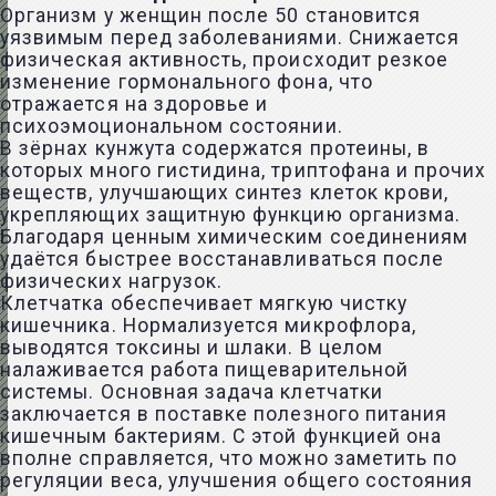
Организм у женщин после 50 становится
уязвимым перед заболеваниями. Снижается
физическая активность, происходит резкое
изменение гормонального фона, что
отражается на здоровье и
психоэмоциональном состоянии.
В зёрнах кунжута содержатся протеины, в
которых много гистидина, триптофана и прочих
веществ, улучшающих синтез клеток крови,
укрепляющих защитную функцию организма.
Благодаря ценным химическим соединениям
удаётся быстрее восстанавливаться после
физических нагрузок.
Клетчатка обеспечивает мягкую чистку
кишечника. Нормализуется микрофлора,
выводятся токсины и шлаки. В целом
налаживается работа пищеварительной
системы. Основная задача
клетчатки
заключается в поставке полезного питания
кишечным бактериям. С этой функцией она
вполне справляется, что можно заметить по
регуляции веса, улучшения общего состояния