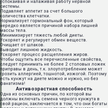
успокаивая и налаживая работу нервной
системы.
Подавляет аппетит за счет большого
количества клетчатки.
Нормализует гормональный фон, который
нередко является причиной набора лишней
массы тела.
Минимизирует тяжесть любой диеты.
Ускоряет и регулирует обмен веществ.
Очищает от шлаков.
Выводит лишнюю жидкость.
Ускоряет процесс расщепления жиров.
Чтобы ощутить все перечисленные свойства,
следует принимать не более 2 столовых ложек
приправы в день, т.к. злоупотребление может
грозить аллергией, тошнотой, изжогой. Поэтому
есть кунжут на диете можно и нужно, но без
фанатизма!
Антивозрастная способность
Одна из основных причин, по которой вы
должны включать семена черного кунжута в
свой рацион, заключается в том, что они богаты