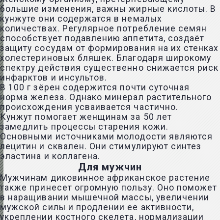
большие изменения, важны жирные кислоты. В
кунжуте они содержатся в немалых
количествах. Регулярное потребление семян
способствует подавлению аппетита, создаёт
защиту сосудам от формирования на их стенках
холестериновых бляшек. Благодаря широкому
спектру действия существенно снижается риск
инфарктов и инсультов.
В 100 г зёрен содержится почти суточная
норма железа. Однако минерал растительного
происхождения усваивается частично.
Кунжут помогает женщинам за 50 лет
замедлить процессы старения кожи.
Основными источниками молодости являются
лецитин и сквален. Они стимулируют синтез
эластина и коллагена.
Для мужчин
Мужчинам диковинное африканское растение
также принесет огромную пользу. Оно поможет
в наращивании мышечной массы, увеличении
мужской силы и продлении ее активности,
укреплении костного скелета, нормализации