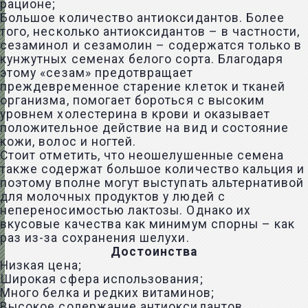
рационе;
Большое количество антиоксидантов. Более
того, несколько антиоксидантов – в частности,
сезаминол и сезамолин – содержатся только в
кунжутных семенах белого сорта. Благодаря
этому «сезам» предотвращает
преждевременное старение клеток и тканей
организма, помогает бороться с высоким
уровнем холестерина в крови и оказывает
положительное действие на вид и состояние
кожи, волос и ногтей.
Стоит отметить, что неошелушенные семена
также содержат большое количество кальция и
поэтому вполне могут выступать альтернативой
для молочных продуктов у людей с
непереносимостью лактозы. Однако их
вкусовые качества как минимум спорны – как
раз из-за сохранения шелухи.
Достоинства
Низкая цена;
Широкая сфера использования;
Много белка и редких витаминов;
Высокое содержание антиоксидантов.