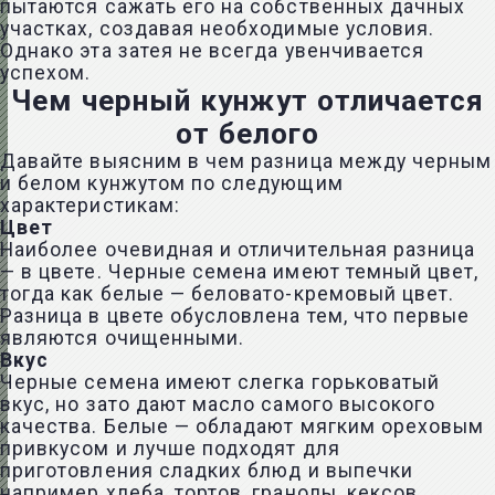
пытаются сажать его на собственных дачных
участках, создавая необходимые условия.
Однако эта затея не всегда увенчивается
успехом.
Чем черный кунжут отличается
от белого
Давайте выясним в чем разница между черным
и белом кунжутом по следующим
характеристикам:
Цвет
Наиболее очевидная и отличительная разница
— в цвете. Черные семена имеют темный цвет,
тогда как белые — беловато-кремовый цвет.
Разница в цвете обусловлена тем, что первые
являются очищенными.
Вкус
Черные семена имеют слегка горьковатый
вкус, но зато дают масло самого высокого
качества. Белые — обладают мягким ореховым
привкусом и лучше подходят для
приготовления сладких блюд и выпечки
например хлеба, тортов, гранолы, кексов.