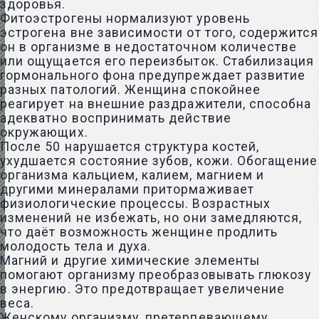
здоровья.
Фитоэстрогены нормализуют
уровень
эстрогена
вне зависимости от того, содержится
он в организме в недостаточном количестве
или ощущается его переизбыток. Стабилизация
гормонального фона предупреждает развитие
разных патологий. Женщина спокойнее
реагирует на внешние раздражители, способна
адекватно воспринимать действие
окружающих.
После 50 нарушается структура костей,
ухудшается состояние зубов, кожи. Обогащение
организма кальцием, калием, магнием и
другими минералами притормаживает
физиологические процессы. Возрастных
изменений не избежать, но они замедляются,
что даёт возможность женщине продлить
молодость тела и духа.
Магний и другие химические элементы
помогают организму преобразовывать глюкозу
в энергию. Это предотвращает увеличение
веса.
Женскому организму, претерпевающему