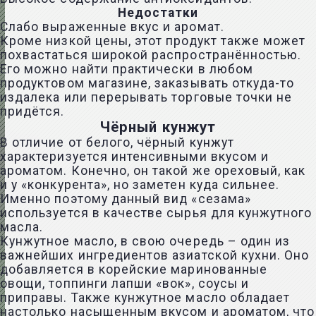
Недостатки
Слабо выраженные вкус и аромат.
Кроме низкой цены, этот продукт также может
похвастаться широкой распространённостью.
Его можно найти практически в любом
продуктовом магазине, заказывать откуда-то
издалека или перерывать торговые точки не
придётся.
Чёрный кунжут
В отличие от белого, чёрный кунжут
характеризуется интенсивными вкусом и
ароматом. Конечно, он такой же ореховый, как
и у «конкурента», но заметен куда сильнее.
Именно поэтому данный вид «сезама»
используется в качестве сырья для кунжутного
масла.
Кунжутное масло, в свою очередь – один из
важнейших ингредиентов азиатской кухни. Оно
добавляется в корейские маринованные
овощи, топпинги лапши «вок», соусы и
приправы. Также кунжутное масло обладает
настолько насыщенным вкусом и ароматом, что