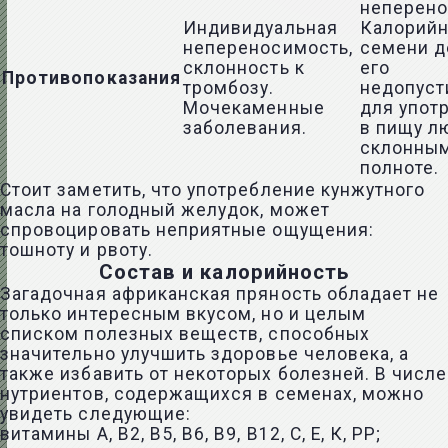
неперено
Индивидуальная
Калорийн
непереносимость,
семени д
склонность к
его
Противопоказания
тромбозу.
недопус
Мочекаменные
для упот
заболевания.
в пищу л
склонным
полноте.
Стоит заметить, что употребление кунжутного
масла на голодный желудок, может
спровоцировать неприятные ощущения:
тошноту и рвоту.
Состав и калорийность
Загадочная африканская пряность обладает не
только интересным вкусом, но и целым
списком полезных веществ, способных
значительно улучшить здоровье человека, а
также избавить от некоторых болезней. В числе
нутриентов, содержащихся в семенах, можно
увидеть следующие:
витамины А, В2, В5, В6, В9, В12, С, Е, К, РР;