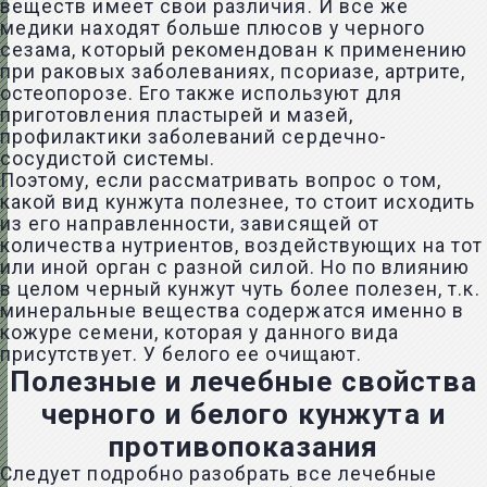
веществ имеет свои различия. И все же
медики находят больше плюсов у черного
сезама, который рекомендован к применению
при раковых заболеваниях, псориазе, артрите,
остеопорозе. Его также используют для
приготовления пластырей и мазей,
профилактики заболеваний сердечно-
сосудистой системы.
Поэтому, если рассматривать вопрос о том,
какой вид кунжута полезнее, то стоит исходить
из его направленности, зависящей от
количества нутриентов, воздействующих на тот
или иной орган с разной силой. Но по влиянию
в целом черный кунжут чуть более полезен, т.к.
минеральные вещества содержатся именно в
кожуре семени, которая у данного вида
присутствует. У белого ее очищают.
Полезные и лечебные свойства
черного и белого кунжута и
противопоказания
Следует подробно разобрать все лечебные