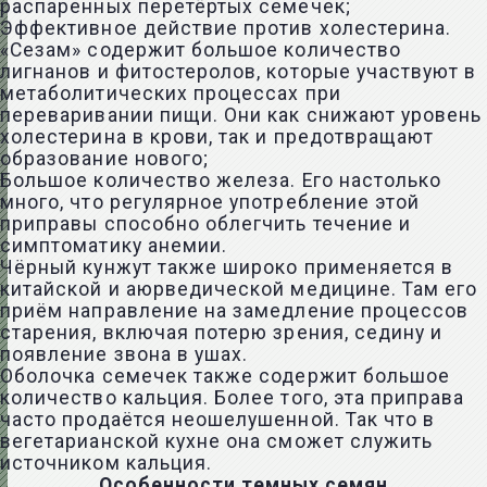
распаренных перетёртых семечек;
Эффективное действие против холестерина.
«Сезам» содержит большое количество
лигнанов и фитостеролов, которые участвуют в
метаболитических процессах при
переваривании пищи. Они как снижают уровень
холестерина в крови, так и предотвращают
образование нового;
Большое количество железа. Его настолько
много, что регулярное употребление этой
приправы способно облегчить течение и
симптоматику анемии.
Чёрный кунжут также широко применяется в
китайской и аюрведической медицине. Там его
приём направление на замедление процессов
старения, включая потерю зрения, седину и
появление звона в ушах.
Оболочка семечек также содержит большое
количество кальция. Более того, эта приправа
часто продаётся неошелушенной. Так что в
вегетарианской кухне она сможет служить
источником кальция.
Особенности темных семян