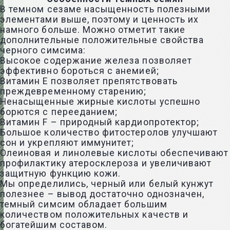
В темном сезаме насыщенность полезными
элементами выше, поэтому и ценность их
намного больше. Можно отметит такие
дополнительные положительные свойства
черного симсима:
Высокое содержание железа позволяет
эффективно бороться с анемией;
Витамин Е позволяет препятствовать
преждевременному старению;
Ненасыщенные жирные кислоты успешно
борются с перееданием;
Витамин F – природный кардиопротектор;
Большое количество фитостеролов улучшают
сон и укрепляют иммунитет;
Олеиновая и линолевые кислоты обеспечивают
профилактику атеросклероза и увеличивают
защитную функцию кожи.
Мы определились, черный или белый кунжут
полезнее – вывод достаточно однозначен,
темный симсим обладает большим
количеством положительных качеств и
богатейшим составом.