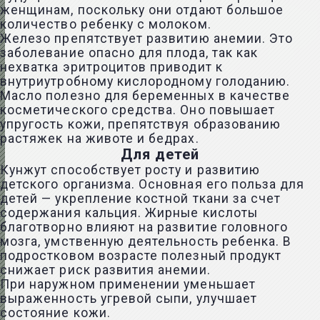
женщинам, поскольку они отдают большое
количество ребенку с молоком.
Железо препятствует развитию анемии. Это
заболевание опасно для плода, так как
нехватка эритроцитов приводит к
внутриутробному кислородному голоданию.
Масло полезно для беременных в качестве
косметического средства. Оно повышает
упругость кожи, препятствуя образованию
растяжек на животе и бедрах.
Для детей
Кунжут способствует росту и развитию
детского организма. Основная его польза для
детей — укрепление костной ткани за счет
содержания кальция. Жирные кислоты
благотворно влияют на развитие головного
мозга, умственную деятельность ребенка. В
подростковом возрасте полезный продукт
снижает риск развития анемии.
При наружном применении уменьшает
выраженность угревой сыпи, улучшает
состояние кожи.