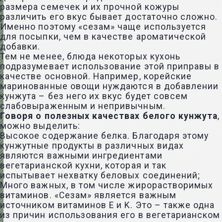
размера семечек и их прочной кожуры
различить его вкус бывает достаточно сложно.
Именно поэтому «сезам» чаще используется
для посыпки, чем в качестве ароматической
добавки.
Тем не менее, блюда некоторых кухонь
подразумевает использование этой приправы в
качестве основной. Например, корейские
маринованные овощи нуждаются в добавлении
кунжута – без него их вкус будет совсем
слабовыраженным и непривычным.
Говоря о полезных качествах белого кунжута
,
можно выделить:
Высокое содержание белка. Благодаря этому
кунжутные продукты в различных видах
являются важными ингредиентами
вегетарианской кухни, которая и так
испытывает нехватку беловых соединений;
Много важных, в том числе жирорастворимых
витаминов. «Сезам» является важным
источником витаминов E и K. Это – также одна
из причин использования его в вегетарианском