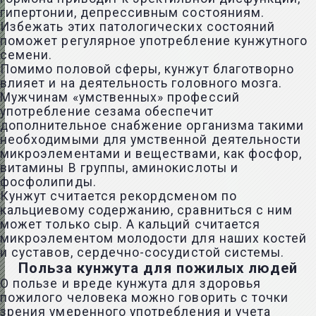
гипертонии, депрессивным состояниям.
Избежать этих патологических состояний
поможет регулярное употребление кунжутного
семени.
Помимо половой сферы, кунжут благотворно
влияет и на деятельность головного мозга.
Мужчинам «умственных» профессий
употребление сезама обеспечит
дополнительное снабжение организма такими
необходимыми для умственной деятельности
микроэлементами и веществами, как фосфор,
витамины В группы, аминокислоты и
фосфолипиды.
Кунжут считается рекордсменом по
кальциевому содержанию, сравниться с ним
может только сыр. А кальций считается
микроэлементом молодости для наших костей
и суставов, сердечно-сосудистой системы.
Польза кунжута для пожилых людей
О пользе и вреде кунжута для здоровья
пожилого человека можно говорить с точки
зрения умеренного употребления и учета