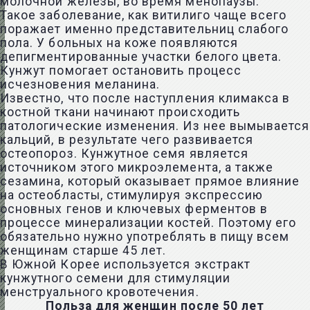
молочной железы
, во время менопаузы.
Такое заболевание, как
витилиго
чаще всего
поражает именно представительниц слабого
пола. У больных на коже появляются
депигментированные участки белого цвета.
Кунжут помогает остановить процесс
исчезновения меланина.
Известно, что после наступления климакса в
костной ткани начинают происходить
патологические изменения. Из нее вымывается
кальций, в результате чего развивается
остеопороз
. Кунжутное семя является
источником этого микроэлемента, а также
сезамина, который оказывает прямое влияние
на остеобласты, стимулируя экспрессию
основных генов и ключевых ферментов в
процессе минерализации костей. Поэтому его
обязательно нужно употреблять в пищу всем
женщинам старше 45 лет.
В Южной Корее используется экстракт
кунжутного семени для стимуляции
менструального кровотечения.
Польза для женщин после 50 лет