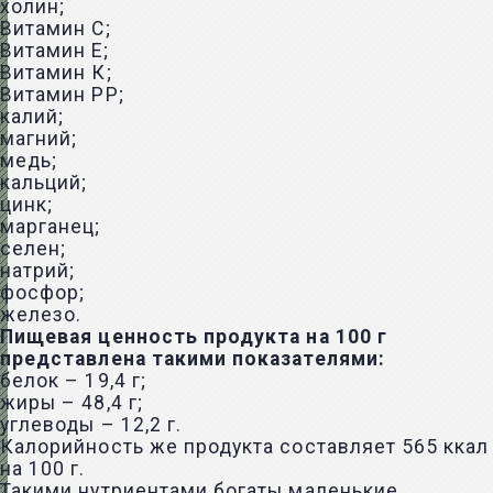
холин;
Витамин С;
Витамин Е;
Витамин К;
Витамин РР;
калий;
магний;
медь;
кальций;
цинк;
марганец;
селен;
натрий;
фосфор;
железо.
Пищевая ценность продукта на 100 г
представлена такими показателями:
белок – 19,4 г;
жиры – 48,4 г;
углеводы – 12,2 г.
Калорийность же продукта составляет 565 ккал
на 100 г.
Такими нутриентами богаты маленькие