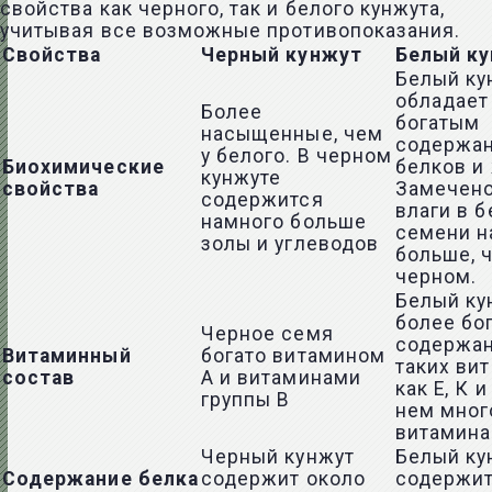
свойства как черного, так и белого кунжута,
учитывая все возможные противопоказания.
Свойства
Черный кунжут
Белый к
Белый ку
обладает
Более
богатым
насыщенные, чем
содержа
у белого. В черном
Биохимические
белков и
кунжуте
свойства
Замечено
содержится
влаги в 
намного больше
семени н
золы и углеводов
больше, 
черном.
Белый ку
более бо
Черное семя
содержа
Витаминный
богато витамином
таких ви
состав
А и витаминами
как Е, К и
группы В
нем мног
витамина
Черный кунжут
Белый ку
Содержание белка
содержит около
содержит