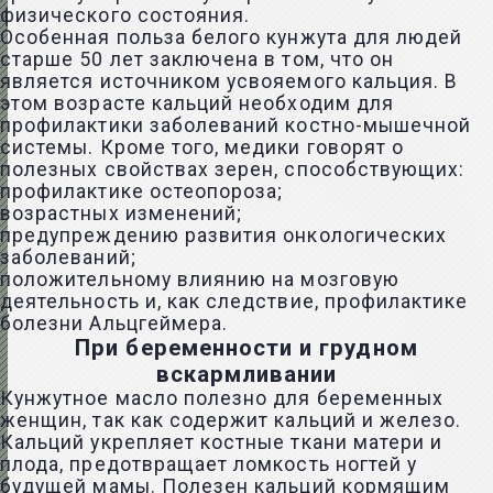
физического состояния.
Особенная польза белого кунжута для людей
старше 50 лет заключена в том, что он
является источником усвояемого кальция. В
этом возрасте кальций необходим для
профилактики заболеваний костно-мышечной
системы. Кроме того, медики говорят о
полезных свойствах зерен, способствующих:
профилактике остеопороза;
возрастных изменений;
предупреждению развития онкологических
заболеваний;
положительному влиянию на мозговую
деятельность и, как следствие, профилактике
болезни Альцгеймера.
При беременности и грудном
вскармливании
Кунжутное масло полезно для беременных
женщин, так как содержит кальций и железо.
Кальций укрепляет костные ткани матери и
плода, предотвращает ломкость ногтей у
будущей мамы. Полезен кальций кормящим