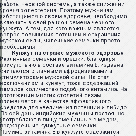
работы нервной системы, а также снижении
уровня холестерина. Поэтому мужчинам,
заботящимся о своем здоровье, необходимо
включать в свой рацион семена черного
кунжута. А тем, для кого важным является
вопрос повышения потенции и сохранения
мужской силы, маленькие семечки просто
необходимы.
Кунжут на страже мужского здоровья
Различные семечки и орешки, благодаря
присутствию в составе витамина Е, издавна
считаются отличными афродизиаками и
стимуляторами мужской силы. Не стал
исключением и кунжут, тоже содержащий
немалое количество подобного витамина. На
протяжении многих столетий сезам
применяется в качестве эффективного
средства для увеличения потенции и либидо.
По сей день индийские мужчины постоянно
употребляют в пищу смешанные с медом,
поджаренные кунжутные семечки.
Помимо витамина Е в кунжуте содержится