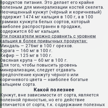
продуктов питания. Это делает его крайне
полезным для минерализации костей скелета.
Неочищенный кунжут (чёрный и коричневый)
содержит 1474 мг кальция в 100 г, а в 100
граммах кунжута белых сортов, который
наиболее распространен в продаже,
содержится 60 мг кальция.
Эти показатели можно сравнить с уровнем
кальция в более привычных продуктах:
Миндаль — 276мг в 100 г орехов.
Курага — 160 мг в 100 г.
Кефир — 125 мг в 100 г.
Овсяная крупа — 60 мг в 100 г.
Для того, чтобы повысить уровень
минерализации, следует отдавать
предпочтение кунжуту чёрного или
коричневого цвета — наиболее богатые
кальцием сорта.
Какой полезнее
Кунжут, вне зависимости от сорта, является
полезной пряностью, но его действие
отличается от сорта, т.к. содержание полезных