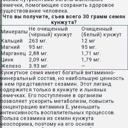
семечки, помогающие сохранить здоровое
существование человека.
Что вы получите, съев всего 30 грамм семян
кунжута?
Не очищенный
Очищенный
Минералы
(чёрный) кунжут
(белый) кунжут
Кальций
263 мг.
12 мг
Магний
95 мг.
95 мг.
Марганец
2,88 мг.
1,71 мг.
Цинк
2,09 мг.
1,79 мг.
Железо
3.93 мг.
—
Кунжутное семя имеет богатый витаминно-
минеральный состав, но наибольшую ценность
в нем представляет сезамин. Этот лиганд
содержится только в кунжуте и льняных
семечках. Его поступление в организм
позволяет ускорить метаболизм, повысить
концентрацию витамина Е, уменьшить
интенсивность воспалительных процессов.
Польза сезамина из семян кунжута
неоспорима, поэтому на его основе