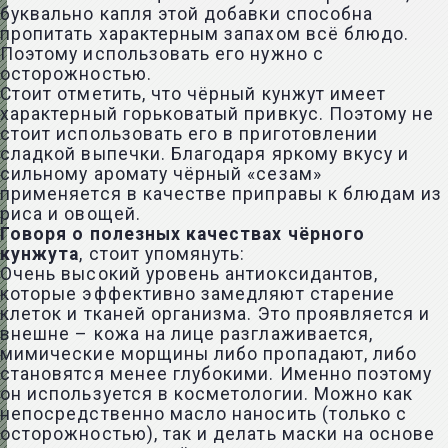
буквально капля этой добавки способна
пропитать характерным запахом всё блюдо.
Поэтому использовать его нужно с
осторожностью.
Стоит отметить, что чёрный кунжут имеет
характерный горьковатый привкус. Поэтому не
стоит использовать его в приготовлении
сладкой выпечки. Благодаря яркому вкусу и
сильному аромату чёрный «сезам»
применяется в качестве приправы к блюдам из
риса и овощей.
Говоря о полезных качествах чёрного
кунжута
, стоит упомянуть:
Очень высокий уровень антиоксидантов,
которые эффективно замедляют старение
клеток и тканей организма. Это проявляется и
внешне – кожа на лице разглаживается,
мимические морщины либо пропадают, либо
становятся менее глубокими. Именно поэтому
он используется в косметологии. Можно как
непосредственно масло наносить (только с
осторожностью), так и делать маски на основе