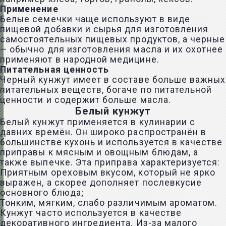
Применение
Белые семечки чаще используют в виде
пищевой добавки и сырья для изготовления
самостоятельных пищевых продуктов, а черные
— обычно для изготовления масла и их охотнее
применяют в народной медицине.
Питательная ценность
Черный кунжут имеет в составе больше важных
питательных веществ, богаче по питательной
ценности и содержит больше масла.
Белый кунжут
Белый кунжут применяется в кулинарии с
давних времён. Он широко распространён в
большинстве кухонь и используется в качестве
приправы к мясным и овощным блюдам, а
также выпечке. Эта приправа характеризуется:
Приятным ореховым вкусом, который не ярко
выражен, а скорее дополняет послевкусие
основного блюда;
Тонким, мягким, слабо различимым ароматом.
Кунжут часто используется в качестве
декоративного ингредиента. Из-за малого