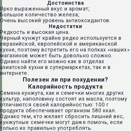
Достоинства
Ярко выраженный вкус и аромат;
Большое количество железа;
Очень высокий уровень антиоксидантов.
Недостатки
Редкость и высокая цена.
Чёрный кунжут крайне редко используется в
евразийской, европейской и американской
кухне, поэтому встретить его на полках «наших»
магазинов может быть довольно сложно.
Однако найти его можно как в отделах
азиатской кухни в супермаркетах, так и в
интернете.
Полезен ли при похудении?
Калорийность продукта
Семена кунжута, как и семечки многих других
культур, наполовину состоят из масла, поэтому
отличаются своей калорийностью: 100 г
продукта обеспечивает организм 580 ккал.
Однако тем, кто желает сбросить лишний вес,
кунжутные семечки могут даже помочь, если
только их правильно употреблять.