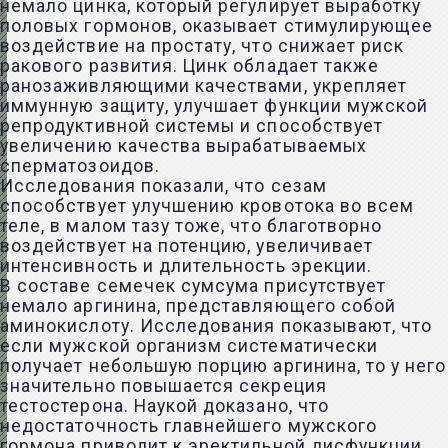
немало цинка, который регулирует выработку
половых гормонов, оказывает стимулирующее
воздействие на простату, что снижает риск
ракового развития. Цинк обладает также
ранозаживляющими качествами, укрепляет
иммунную защиту, улучшает функции мужской
репродуктивной системы и способствует
увеличению качества вырабатываемых
сперматозоидов.
Исследования показали, что сезам
способствует улучшению кровотока во всем
теле, в малом тазу тоже, что благотворно
воздействует на потенцию, увеличивает
интенсивность и длительность эрекции.
В составе семечек сумсума присутствует
немало аргинина, представляющего собой
аминокислоту. Исследования показывают, что
если мужской организм систематически
получает небольшую порцию аргинина, то у него
значительно повышается секреция
тестостерона. Наукой доказано, что
недостаточность главнейшего мужского
гормона приводит к эректильной дисфункции,