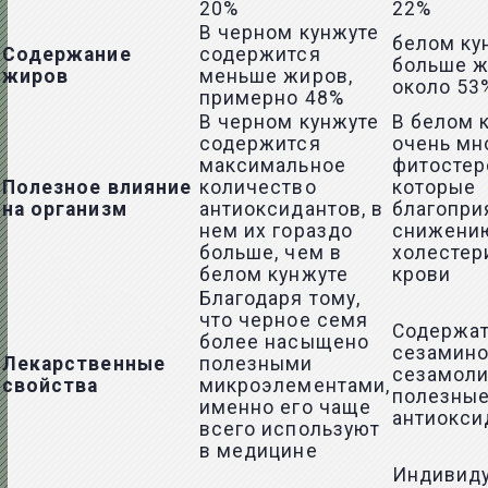
20%
22%
В черном кунжуте
белом ку
Содержание
содержится
больше ж
жиров
меньше жиров,
около 53
примерно 48%
В черном кунжуте
В белом 
содержится
очень мн
максимальное
фитостер
Полезное влияние
количество
которые
на организм
антиоксидантов, в
благопри
нем их гораздо
снижени
больше, чем в
холестер
белом кунжуте
крови
Благодаря тому,
что черное семя
Содержа
более насыщено
сезамино
Лекарственные
полезными
сезамоли
свойства
микроэлементами,
полезны
именно его чаще
антиокси
всего используют
в медицине
Индивид