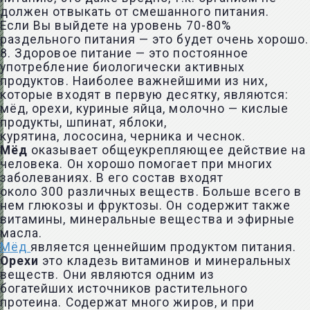
должен отвыкать от смешанного питания.
Если Вы выйдете на уровень 70-80%
раздельного питания — это будет очень хорошо.
8. Здоровое питание — это постоянное
употребление биологически активных
продуктов. Наиболее важнейшими из них,
которые входят в первую десятку, являются:
мёд, орехи, куриные яйца, молочно — кислые
продукты, шпинат, яблоки,
курятина, лососина, черника и чеснок.
Мёд
оказывает общеукрепляющее действие на
человека. Он хорошо помогает при многих
заболеваниях. В его состав входят
около 300 различных веществ. Больше всего в
нем глюкозы и фруктозы. Он содержит также
витамины, минеральные вещества и эфирные
масла.
Мёд
является ценнейшим продуктом питания.
Орехи
это кладезь витаминов и минеральных
веществ. Они являются одним из
богатейших источников растительного
протеина. Содержат много жиров, и при