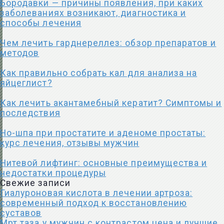
Бородавки — причины появления, при каких
заболеваниях возникают, диагностика и
способы лечения
Чем лечить гарднереллез: обзор препаратов и
методов
Как правильно собрать кал для анализа на
яйцеглист?
Как лечить акантамебный кератит? Симптомы и
последствия
Но-шпа при простатите и аденоме простаты:
курс лечения, отзывы мужчин
Нитевой лифтинг: основные преимущества и
недостатки процедуры
Свежие записи
Гиалуроновая кислота в лечении артроза:
современный подход к восстановлению
суставов
Мрт таза у мужчин с контрастом цена и лучшие