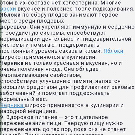
этом в их составе нет холестерина. Многие
орехи
вкуснее и полезнее после поджаривания.
Яблоки
по сбору плодов занимают первое
место среди плодовых
деревьев. Они укрепляют иммунную и сердечно
– сосудистую системы, способствуют
нормализации деятельности пищеварительной
системы и помогают поддерживать
постоянный уровень сахара в крови.
Яблоки
широко применяются в кулинарии.
Черника
не только красивая и вкусная, но и
очень полезная ягода. Она обладает
омолаживающим свойством,
способствует улучшению памяти, является
хорошим средством для профилактики раковых
заболеваний и помогает поддерживать
нормальный вес.
Черника
широко применяется в кулинарии и
народной медицине.
9. Здоровое питание — это тщательное
пережевывание пищи. Твердую пищу нужно
пережевывать до тех пор, пока она не станет