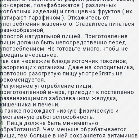
консервов, полуфабрикатов ( различных
колбасных изделий) и глянцевых фруктов ( их
натирают парафином ). Откажитесь от
употребления жаренного. Старайтесь питаться
разнообразной,
простой натуральной пищей. Приготовление
пищи должно быть непосредственно перед
употреблением. Не готовьте много, чтобы не
доедать вчерашнее.
так как несвежие блюда источник токсинов,
засоряющих организм. Даже из холодильника,
повторно разогретую пищу употреблять не
рекомендуется.
Регулярное употребление пищи,
приготовленной вчера, приводит к постепенно
развивающимся заболеваниям желудка,
кишечника и печени,
а также порождает низкую физическую и
умственную работоспособность.
4. Пища должна быть минимально
обработанной. Чем меньше обрабатывается
пища, тем больше в ней сохраняется витаминов