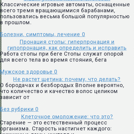
Классические игровые автоматы, оснащенные
всего тремя вращающимися барабанами,
пользовались весьма большой популярностью
в прошлом.
Болезни, симптомы, лечение
0
Пронация стопы: гиперпронация и
гипопронация, как определить и исправить
Работа стопы при беге Стопы служат опорой
для всего тела во время стояния, бега
Мужское здоровье
0
Не растет щетина: почему, что делать?
О бородачах и безбородых Вполне вероятно,
что количество и качество волос целиком
зависит от
Без рубрики
0
Клеточное омоложение: что это?
Старение — это естественный процесс
организма. Старость настигнет каждого: