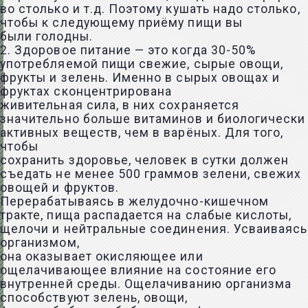
во столько и т.д. Поэтому кушать надо столько,
чтобы к следующему приёму пищи вы
были голодны.
2. Здоровое питание — это когда 30-50%
употребляемой пищи свежие, сырые овощи,
фрукты и зелень. Именно в сырых овощах и
фруктах сконцентрирована
живительная сила, в них сохраняется
значительно больше витаминов и биологически
активных веществ, чем в варёных. Для того,
чтобы
сохранить здоровье, человек в сутки должен
съедать не менее 500 граммов зелени, свежих
овощей и фруктов.
Перерабатываясь в желудочно-кишечном
тракте, пища распадается на слабые кислоты,
щелочи и нейтральные соединения. Усваиваясь
организмом,
она оказывает окисляющее или
ощелачивающее влияние на состояние его
внутренней среды. Ощелачиванию организма
способствуют зелень, овощи,