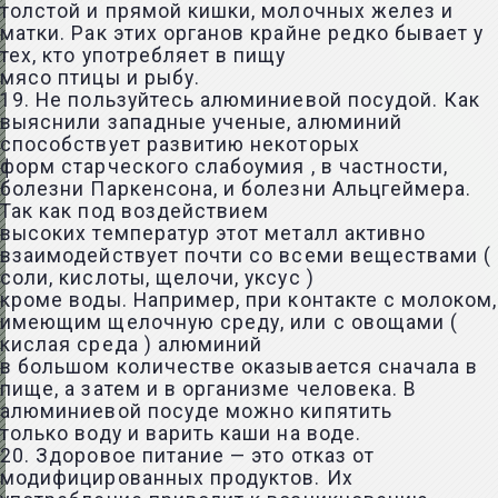
толстой и прямой кишки, молочных желез и
матки. Рак этих органов крайне редко бывает у
тех, кто употребляет в пищу
мясо птицы и рыбу.
19. Не пользуйтесь алюминиевой посудой. Как
выяснили западные ученые, алюминий
способствует развитию некоторых
форм старческого слабоумия , в частности,
болезни Паркенсона, и болезни Альцгеймера.
Так как под воздействием
высоких температур этот металл активно
взаимодействует почти со всеми веществами (
соли, кислоты, щелочи, уксус )
кроме воды. Например, при контакте с молоком,
имеющим щелочную среду, или с овощами (
кислая среда ) алюминий
в большом количестве оказывается сначала в
пище, а затем и в организме человека. В
алюминиевой посуде можно кипятить
только воду и варить каши на воде.
20. Здоровое питание — это отказ от
модифицированных продуктов. Их