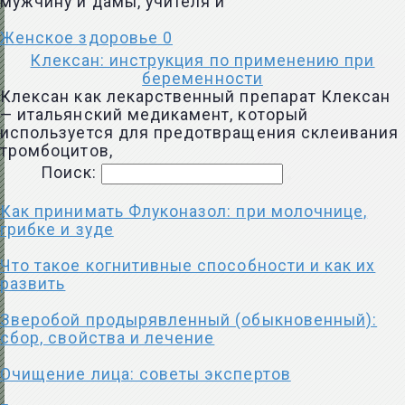
мужчину и дамы, учителя и
Женское здоровье
0
Клексан: инструкция по применению при
беременности
Клексан как лекарственный препарат Клексан
— итальянский медикамент, который
используется для предотвращения склеивания
тромбоцитов,
Поиск:
Как принимать Флуконазол: при молочнице,
грибке и зуде
Что такое когнитивные способности и как их
развить
Зверобой продырявленный (обыкновенный):
сбор, свойства и лечение
Очищение лица: советы экспертов