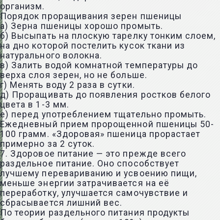
организм.
Порядок проращивания зерен пшеницы
а) Зерна пшеницы хорошо промыть.
б) Высыпать на плоскую тарелку тонким слоем,
на дно которой постелить кусок ткани из
натурального волокна.
в) Залить водой комнатной температуры до
верха слоя зерен, но не больше.
г) Менять воду 2 раза в сутки.
д) Проращивать до появления ростков белого
цвета в 1-3 мм.
е) перед употреблением тщательно промыть.
Ежедневный прием пророщенной пшеницы 50-
100 грамм. «Здоровая» пшеница прорастает
примерно за 2 суток.
7. Здоровое питание — это прежде всего
раздельное питание. Оно способствует
лучшему перевариванию и усвоению пищи,
меньше энергии затрачивается на её
переработку, улучшается самочувствие и
сбрасывается лишний вес.
По теории раздельного питания продукты