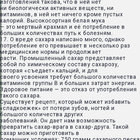
изготовления такова, что в ней нет
ни биологически активных веществ, ни
витаминов, в ней нет ничего кроме пустых
калорий. Высокосортная белая мука
— это мертвый крахмал и её потребление в
больших количествах путь к болезням.
17. О вреде сахара написано много, однако
потребление его превышает в несколько раз
медицинские нормы и продолжает
расти. Промышленный сахар представляет
собой по химическому составу сахарозу,
которая «съедает» кальций, и для
своего усвоения требует большого количества
витаминов группы В и больших затрат энергии.
Здоровое питание — это отказ от употребления
такого сахара.
Существует рецепт, который может избавить
«сладкоежек» от потери зубов, ногтей и
большого количества других
заболеваний. Он дает нам возможность
превратить сахар-врага в сахар-друга. Такой
сахар можно приготовить в
домашних условиях: 750 грамм сахарного песка