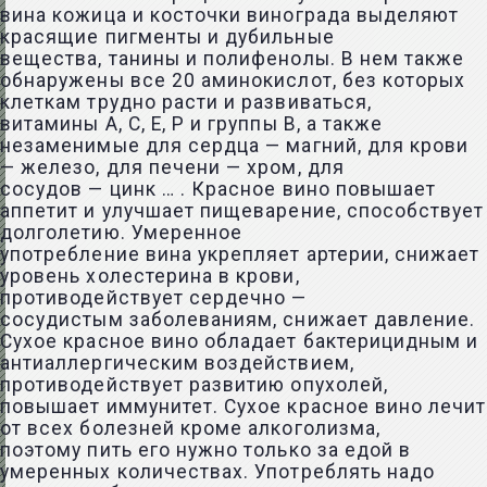
вина кожица и косточки винограда выделяют
красящие пигменты и дубильные
вещества, танины и полифенолы. В нем также
обнаружены все 20 аминокислот, без которых
клеткам трудно расти и развиваться,
витамины А, С, Е, Р и группы В, а также
незаменимые для сердца — магний, для крови
— железо, для печени — хром, для
сосудов — цинк … . Красное вино повышает
аппетит и улучшает пищеварение, способствует
долголетию. Умеренное
употребление вина укрепляет артерии, снижает
уровень холестерина в крови,
противодействует сердечно —
сосудистым заболеваниям, снижает давление.
Сухое красное вино обладает бактерицидным и
антиаллергическим воздействием,
противодействует развитию опухолей,
повышает иммунитет. Сухое красное вино лечит
от всех болезней кроме алкоголизма,
поэтому пить его нужно только за едой в
умеренных количествах. Употреблять надо