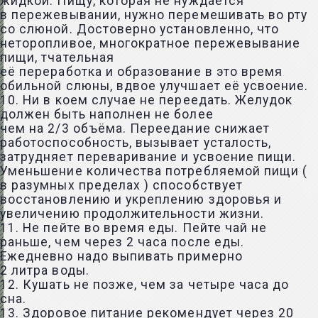
жидкой. Пищу, которая не нуждается
в пережевывании, нужно перемешивать во рту
со слюной. Достоверно установленно, что
неторопливое, многократное пережевывание
пищи, тчательная
её переработка и образование в это время
обильной слюны, вдвое улучшает её усвоение.
10. Ни в коем случае не переедать. Желудок
должен быть наполнен не более
чем на 2/3 объёма. Переедание снижает
работоспособность, вызывает усталость,
затрудняет переваривание и усвоение пищи.
Уменьшение количества потребляемой пищи (
в разумных пределах ) способствует
восстановлению и укреплению здоровья и
увеличению продолжительности жизни.
11. Не пейте во время еды. Пейте чай не
раньше, чем через 2 часа после еды.
Ежедневно надо выпивать примерно
2 литра воды.
12. Кушать не позже, чем за четыре часа до
сна.
13. Здоровое питание рекомендует через 20