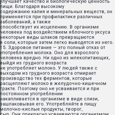
улучшает качество и биологическую ценность
пищи. Благодаря высокому
содержанию калия и минеральных веществ, он
применяется при профилактике различных
заболеваний, а также
способствует их исцелению. В организме
человека под воздействием яблочного уксуса
некоторые виды шлаков превращаются
в соли, которые затем легко выводятся из него.
15. Здоровое питание — это полный отказ от
употребления молока. Оно для взрослого
человека вредно. Ни одно из млекопитающих,
выйдя из грудного возраста
не употребляет молоко. У людей также с
выходом из грудного возраста отмирает
производство тех ферментов, которые
расщепляют молоко в желудочно-кишечном
тракте. Поэтому оно не усваивается и при
постоянном употреблении
накапливается в организме в виде слизи,
зашлаковывая его. Употребляйте в пищу
молочно-кислые продукты, творог,
сыр. Они прекрасно усваиваются организмом.