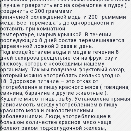
( лучше превратить его на кофемолке в пудру )
соединить с 200 граммами
кипяченой охлажденной воды и 200 граммами
меда. Все перемешать до однородности и
оставить при комнатной
температуре, накрыв крышкой. В течении
последующих 8 дней состав перемешивается
деревянной ложкой 3 раза в день.
Под воздействием воды и меда в течении 8
дней сахароза расщепляется на фруктозу и
глюкозу, которые необходимы нашему
организму. Так мы получаем фруктовый сахар,
который можно употреблять сколько угодно.
18. Здоровое питание — это отказ от
употребления в пищу красного мяса ( говядина,
свинина, баранина и другие животные ).
Кушайте мясо птицы, рыбу. Установлена прямая
зависимость между употреблением в пищу
красного мяса и онкологическими
заболеваниями. Люди, употребляющие в
большом количестве красное мясо чаще
болеют раком поджелудочной железы,