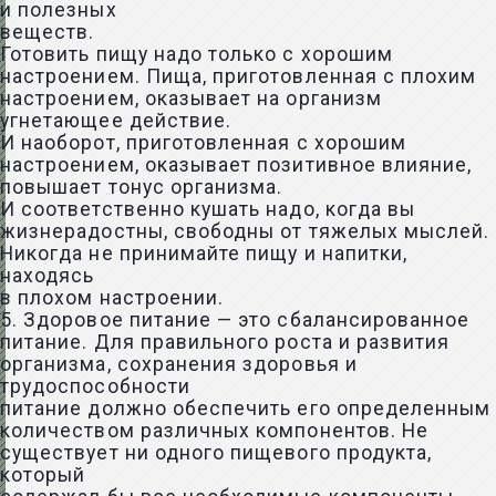
и полезных
веществ.
Готовить пищу надо только с хорошим
настроением. Пища, приготовленная с плохим
настроением, оказывает на организм
угнетающее действие.
И наоборот, приготовленная с хорошим
настроением, оказывает позитивное влияние,
повышает тонус организма.
И соответственно кушать надо, когда вы
жизнерадостны, свободны от тяжелых мыслей.
Никогда не принимайте пищу и напитки,
находясь
в плохом настроении.
5. Здоровое питание — это сбалансированное
питание. Для правильного роста и развития
организма, сохранения здоровья и
трудоспособности
питание должно обеспечить его определенным
количеством различных компонентов. Не
существует ни одного пищевого продукта,
который