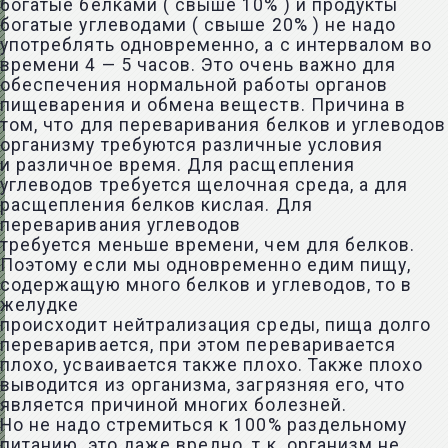
богатые белками ( свыше 10% ) и продукты
богатые углеводами ( свыше 20% ) не надо
употреблять одновременно, а с интервалом во
времени 4 — 5 часов. Это очень важно для
обеспечения нормальной работы органов
пищеварения и обмена веществ. Причина в
том, что для переваривания белков и углеводов
организму требуются различные условия
и различное время. Для расщепления
углеводов требуется щелочная среда, а для
расщепления белков кислая. Для
переваривания углеводов
требуется меньше времени, чем для белков.
Поэтому если мы одновременно едим пищу,
содержащую много белков и углеводов, то в
желудке
происходит нейтрализация среды, пища долго
переваривается, при этом переваривается
плохо, усваивается также плохо. Также плохо
выводится из организма, загрязняя его, что
является причиной многих болезней.
Но не надо стремиться к 100% раздельному
питанию, это даже вредно, т.к. организм не