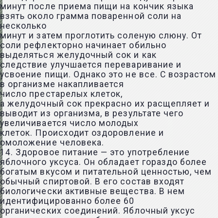
минут после приема пищи на кончик языка
взять около грамма поваренной соли на
несколько
минут и затем проглотить соленую слюну. От
соли рефлекторно начинает обильно
выделяться желудочный сок и как
следствие улучшается переваривание и
усвоение пищи. Однако это не все. С возрастом
в организме накапливается
число престарелых клеток,
а желудочный сок прекрасно их расщепляет и
выводит из организма, в результате чего
увеличивается число молодых
клеток. Происходит оздоровление и
омоложение человека.
14. Здоровое питание — это употребление
яблочного уксуса. Он обладает гораздо более
богатым вкусом и питательной ценностью, чем
обычный спиртовой. В его состав входят
биологически активные вещества. В нем
идентифицированно более 60
органических соединений. Яблочный уксус