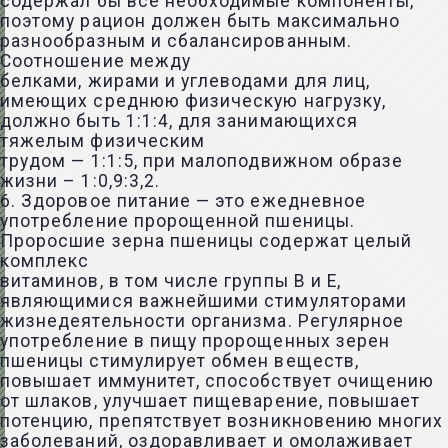
содержал бы все необходимые компоненты,
поэтому рацион должен быть максимально
разнообразным и сбалансированным.
Соотношение между
белками, жирами и углеводами для лиц,
имеющих среднюю физическую нагрузку,
должно быть 1:1:4, для занимающихся
тяжелым физическим
трудом — 1:1:5, при малоподвижном образе
жизни – 1:0,9:3,2.
6. Здоровое питание — это ежедневное
употребление пророщенной пшеницы.
Проросшие зерна пшеницы содержат целый
комплекс
витаминов, в том числе группы В и Е,
являющимися важнейшими стимуляторами
жизнедеятельности организма. Регулярное
употребление в пищу пророщенных зерен
пшеницы стимулирует обмен веществ,
повышает иммунитет, способствует очищению
от шлаков, улучшает пищеварение, повышает
потенцию, препятствует возникновению многих
заболеваний, оздоравливает и омолаживает