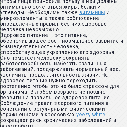
Чтобы пища приносила пользу в ней должны
оптимально сочетаться жиры, белки и
углеводы. Необходимы также
витамины
и
микроэлементы, а также соблюдение
определённых правил, без них здоровье
человека невозможно.
Здоровое питание — это питание,
обеспечивающее рост, нормальное развитие и
жизнедеятельность человека,
способствующее укреплению его здоровья.
Оно помогает человеку сохранять
работоспособность, избегать различных
заболеваний, поддерживать нормальный вес,
увеличить продолжительность жизни. На
здоровое питание нужно переходить
постепенно, чтобы это не было стрессом для
организма. В любом возрасте не поздно
перейти на правильное здоровое питание.
Соблюдение правил здорового питания в
сочетании с регулярными физическими
упражнениями в кроссовках
yeezy white
сокращает риск хронических заболеваний и
расстройств.