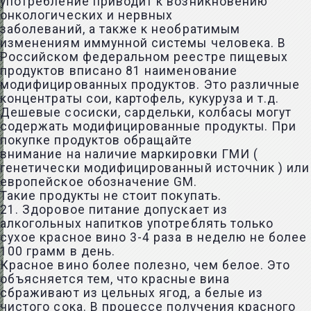
употребление приводит к возникновению
онкологических и нервных
заболеваний, а также к необратимым
изменениям иммунной системы человека. В
Российском федеральном реестре пищевых
продуктов вписано 81 наименование
модифицированных продуктов. Это различные
концентраты сои, картофель, кукуруза и т.д.
Дешевые сосиски, сардельки, колбасы могут
содержать модифицированные продукты. При
покупке продуктов обращайте
внимание на наличие маркировки ГМИ (
генетически модифицированный источник ) или
европейское обозначение GM.
Такие продукты не стоит покупать.
21. Здоровое питание допускает из
алкогольных напитков употреблять только
сухое красное вино 3-4 раза в неделю не более
100 грамм в день.
Красное вино более полезно, чем белое. Это
объясняется тем, что красные вина
сбраживают из цельных ягод, а белые из
чистого сока. В процессе получения красного