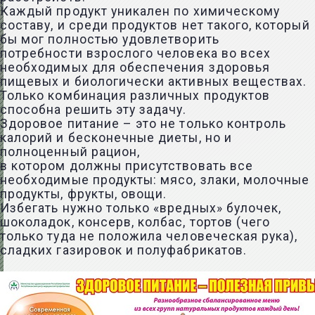
Каждый продукт уникален по химическому
составу, и среди продуктов нет такого, который
бы мог полностью удовлетворить
потребности взрослого человека во всех
необходимых для обеспечения здоровья
пищевых и биологически активных веществах.
Только комбинация различных продуктов
способна решить эту задачу.
Здоровое питание – это не только контроль
калорий и бесконечные диеты, но и
полноценный рацион,
в котором должны присутствовать все
необходимые продукты: мясо, злаки, молочные
продукты, фрукты, овощи.
Избегать нужно только «вредных» булочек,
шоколадок, консерв, колбас, тортов (чего
только туда не положила человеческая рука),
сладких газировок и полуфабрикатов.