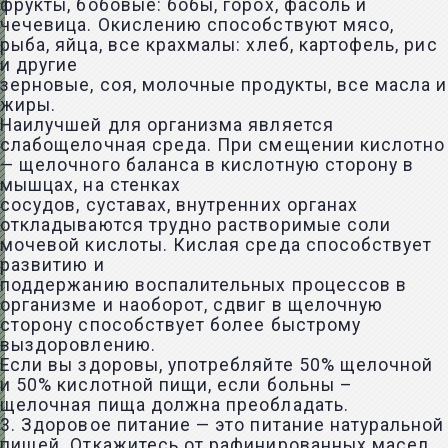
фрукты, бобовые: бобы, горох, фасоль и
чечевица. Окислению способствуют мясо,
рыба, яйца, все крахмалы: хлеб, картофель, рис
и другие
зерновые, соя, молочные продукты, все масла и
жиры.
Наилучшей для организма является
слабощелочная среда. При смещении кислотно
— щелочного баланса в кислотную сторону в
мышцах, на стенках
сосудов, суставах, внутренних органах
откладываются трудно растворимые соли
мочевой кислоты. Кислая среда способствует
развитию и
поддержанию воспалительных процессов в
организме и наоборот, сдвиг в щелочную
сторону способствует более быстрому
выздоровлению.
Если вы здоровы, употребляйте 50% щелочной
и 50% кислотной пищи, если больны –
щелочная пища должна преобладать.
3. Здоровое питание — это питание натуральной
пищей. Откажитесь от рафинированных масел,