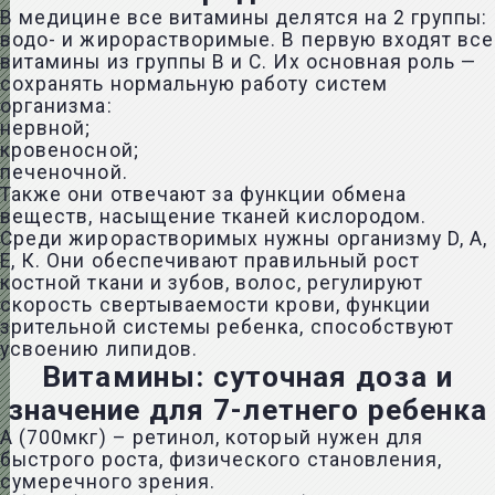
В медицине все витамины делятся на 2 группы:
водо- и жирорастворимые. В первую входят все
витамины из группы В и С. Их основная роль —
сохранять нормальную работу систем
организма:
нервной;
кровеносной;
печеночной.
Также они отвечают за функции обмена
веществ, насыщение тканей кислородом.
Среди жирорастворимых нужны организму D, А,
Е, К. Они обеспечивают правильный рост
костной ткани и зубов, волос, регулируют
скорость свертываемости крови, функции
зрительной системы ребенка, способствуют
усвоению липидов.
Витамины: суточная доза и
значение для 7-летнего ребенка
А (700мкг) – ретинол, который нужен для
быстрого роста, физического становления,
сумеречного зрения.