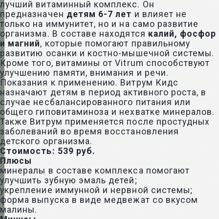
лучший витаминный комплекс. Он
предназначен
детям 6-7 лет
и влияет не
только на иммунитет, но и на само развитие
организма. В составе находятся
калий, фосфор
и магний
, которые помогают правильному
развитию осанки и костно-мышечной системы.
Кроме того, витамины от Vitrum способствуют
улучшению памяти, внимания и речи.
Показания к применению. Витрум Кидс
назначают детям в период активного роста, в
случае несбалансированного питания или
общего гиповитаминоза и нехватке минералов.
Также Витрум применяется после простудных
заболеваний во время восстановления
детского организма.
Стоимость
: 539 руб
.
Плюсы
минералы в составе комплекса помогают
улучшить зубную эмаль детей;
укрепление иммунной и нервной системы;
форма выпуска в виде медвежат со вкусом
малины.