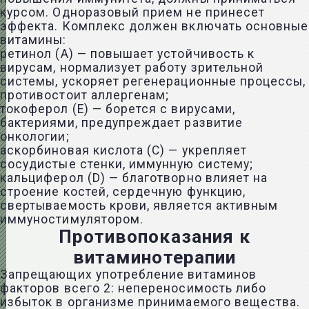
курсом. Одноразовый прием не принесет
эффекта. Комплекс должен включать основные
витамины:
ретинол (А) — повышает устойчивость к
вирусам, нормализует работу зрительной
системы, ускоряет регенерационные процессы,
противостоит аллергенам;
токоферол (Е) — борется с вирусами,
бактериями, предупреждает развитие
онкологии;
аскорбиновая кислота (С) — укрепляет
сосудистые стенки, иммунную систему;
кальциферол (D) — благотворно влияет на
строение костей, сердечную функцию,
свертываемость крови, является
активным
иммуностимулятором
.
Противопоказания к
витаминотерапии
Запрещающих употребление витаминов
факторов всего 2: непереносимость либо
избыток в организме принимаемого вещества.