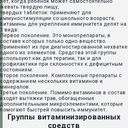
лет, когда ребенок может самостоятельно
жевать твердую пищу;
твердых таблеток: применяют для
иммуностимуляции со школьного возраста.
Витамины для укрепления иммунитета делят на
3 вида:
Первое поколение. Это монопрепараты, в
составе которых только одно вещество.
Применяют их при диагностированной нехватке
одного из элементов. Средства этой группы
используют как для терапии, так и для
профилактики при склонностях к дефицитным
состояниям.
Второе поколение. Комплексные препараты с
содержанием нескольких витаминов и
минералов.
Третье поколение. Помимо витаминов в состав
входят вытяжки трав, обогащенные
дополнительными микроэлементами, которые
помогают быстрей повысить иммунитет.
Группы витаминизированных
средств