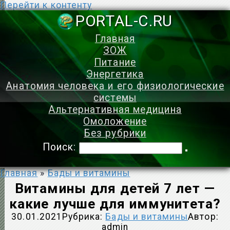
Перейти к контенту
PORTAL-C.
Главная
ЗОЖ
Питание
Энергетика
Анатомия человека и его физиологические
системы
Альтернативная медицина
Омоложение
Без рубрики
Поиск:
Главная
»
Бады и витамины
Витамины для детей 7 лет —
какие лучше для иммунитета?
30.01.2021
Рубрика:
Бады и витамины
Автор:
admin