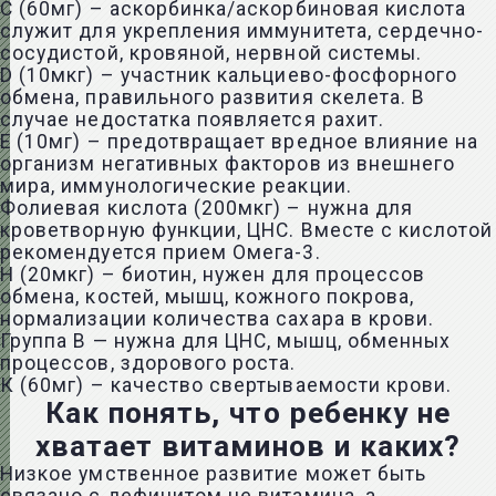
С (60мг) – аскорбинка/аскорбиновая кислота
служит для укрепления иммунитета, сердечно-
сосудистой, кровяной, нервной системы.
D (10мкг) – участник кальциево-фосфорного
обмена, правильного развития скелета. В
случае недостатка появляется рахит.
Е (10мг) – предотвращает вредное влияние на
организм негативных факторов из внешнего
мира, иммунологические реакции.
Фолиевая кислота (200мкг) – нужна для
кроветворную функции, ЦНС. Вместе с кислотой
рекомендуется прием Омега-3.
Н (20мкг) – биотин, нужен для процессов
обмена, костей, мышц, кожного покрова,
нормализации количества сахара в крови.
Группа B — нужна для ЦНС, мышц, обменных
процессов, здорового роста.
К (60мг) – качество свертываемости крови.
Как понять, что ребенку не
хватает витаминов и каких?
Низкое умственное развитие может быть