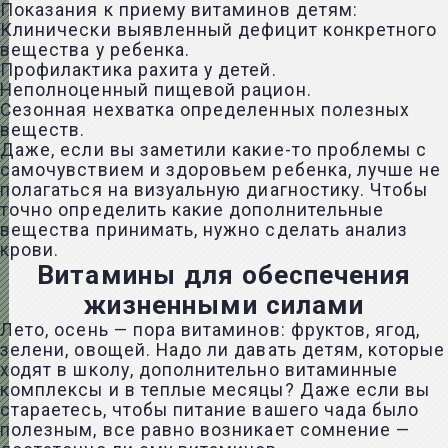
Показания к приему витаминов детям:
Клинически выявленный дефицит конкретного
вещества у ребенка.
Профилактика рахита у детей.
Неполноценный пищевой рацион.
Сезонная нехватка определенных полезных
веществ.
Даже, если вы заметили какие-то проблемы с
самочувствием и здоровьем ребенка, лучше не
полагаться на визуальную диагностику. Чтобы
точно определить какие дополнительные
вещества принимать, нужно сделать анализ
крови.
Витамины для обеспечения
жизненными силами
Лето, осень — пора витаминов: фруктов, ягод,
зелени, овощей. Надо ли давать детям, которые
ходят в школу, дополнительно витаминные
комплексы и в теплые месяцы? Даже если вы
стараетесь, чтобы питание вашего чада было
полезным, все равно возникает сомнение —