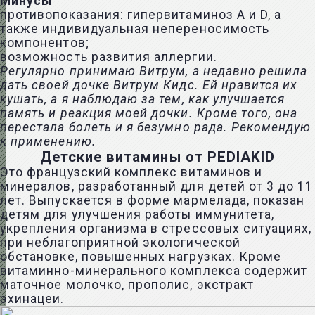
Минусы
противопоказания: гипервитаминоз А и D, а
также индивидуальная непереносимость
компонентов;
возможность развития аллергии.
Регулярно принимаю Витрум, а недавно решила
дать своей дочке Витрум Кидс. Ей нравится их
кушать, а я наблюдаю за тем, как улучшается
память и реакция моей дочки. Кроме того, она
перестала болеть и я безумно рада. Рекомендую
к применению.
Детские витамины от PEDIAKID
Это французский комплекс витаминов и
минералов, разработанный для детей от 3 до 11
лет. Выпускается в форме мармелада, показан
детям для улучшения работы иммунитета,
укрепления организма в стрессовых ситуациях,
при неблагоприятной экологической
обстановке, повышенных нагрузках. Кроме
витаминно-минерального комплекса содержит
маточное молочко,
прополис
, экстракт
эхинацеи.