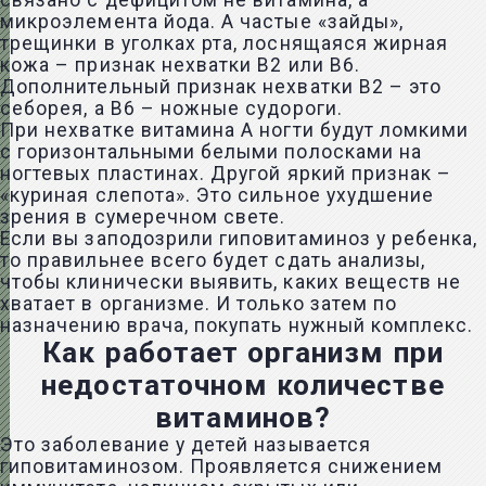
связано с дефицитом не витамина, а
микроэлемента йода. А частые «зайды»,
трещинки в уголках рта, лоснящаяся жирная
кожа – признак нехватки В2 или В6.
Дополнительный признак нехватки В2 – это
себорея, а В6 – ножные судороги.
При нехватке витамина А ногти будут ломкими
с горизонтальными белыми полосками на
ногтевых пластинах. Другой яркий признак –
«куриная слепота». Это сильное ухудшение
зрения в сумеречном свете.
Если вы заподозрили гиповитаминоз у ребенка,
то правильнее всего будет сдать анализы,
чтобы клинически выявить, каких веществ не
хватает в организме. И только затем по
назначению врача, покупать нужный комплекс.
Как работает организм при
недостаточном количестве
витаминов?
Это заболевание у детей называется
гиповитаминозом. Проявляется снижением