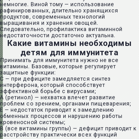
немногие. Виной тому — использование
рафинированных, длительно хранящихся
продуктов, современных технологий
выращивания и хранения овощей.
Следовательно, профилактика витаминной
недостаточности достаточно актуальна.
Какие витамины необходимы
детям для иммунитета
Принимать для иммунитета нужно не все
витамины. Базовые, которые регулирует
защитные функции:
С — при дефиците замедляется синтез
интерферона, который способствует
эффективной борьбе с вирусами;
А (ретинол) — нехватка влечет развитие
проблем со зрением, органами пищеварения;
Е — недостаток приводит к замедлению
обменных процессов и нарушению работы
кровеносной системы;
В (все витамины группы) — дефицит приводит к
расстройству практически всех функций