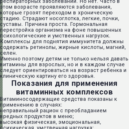
респираторных заболеваний. Но нет. Часто в
этом возрасте проявляются заболевания,
которые грозят переходом в хроническую
стадию. Страдают носоглотка, легкие, почки,
суставы. Причина проста. Гормональная
перестройка организма на фоне повышенных
психологические и умственных нагрузок.
Комплексы для поднятия иммунитета должны
содержать ретинолы, жирные кислоты, магний,
селен.
Именно поэтому детям не только нельзя давать
витамины для взрослых, но и в каждом случае
следует ориентироваться на возраст ребенка и
клиническую картину его здоровья.
Показания для применения
витаминных комплексов
Витаминосодержащие средства показаны к
применению в случаях:
неправильный рацион с преобладанием
вредных продуктов в меню;
высокая физическая, эмоциональная,
психическая, умственная нагрузка;