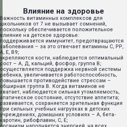
Влияние на здоровье
Важность витаминных комплексов для
школьников от 7 не вызывает сомнений,
поскольку обеспечивается положительное
влияние на детское здоровье:
поддерживается иммунитет, предотвращаются
заболевания – за это отвечает витамины C, РР,
A, E, В9;
укрепляются кости, наблюдается оптимальный
рост – А, Д, кальций, фосфор, группа B;
осуществляется поддержка нервной системы
ребенка, увеличивается работоспособность,
повышается противодействие стрессам –
обширная группа B. Когда витаминов не
хватает, наблюдается сильная утомляемость,
апатическое состояние, отсутствие аппетита;
развивается, сохраняется зрительная функция
при сильных учебных нагрузках в детских
учреждениях, домашних условиях – A, бета-
каротин, рибофлавин, C, E;
организм наполняется энергией, на всех