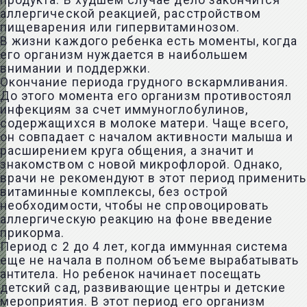
продукта. В худшем случае дело закончится
аллергической реакцией, расстройством
пищеварения или гипервитаминозом.
В жизни каждого ребенка есть моменты, когда
его организм нуждается в наибольшем
внимании и поддержки.
Окончание периода грудного вскармливания.
До этого момента его организм противостоял
инфекциям за счет иммуноглобулинов,
содержащихся в молоке матери. Чаще всего,
он совпадает с началом активности малыша и
расширением круга общения, а значит и
знакомством с новой микрофлорой. Однако,
врачи не рекомендуют в этот период применить
витаминные комплексы, без острой
необходимости, чтобы не спровоцировать
аллергическую реакцию на фоне введение
прикорма.
Период с 2 до 4 лет, когда иммунная система
еще не начала в полном объеме вырабатывать
антитела. Но ребенок начинает посещать
детский сад, развивающие центры и детские
мероприятия. В этот период его организм