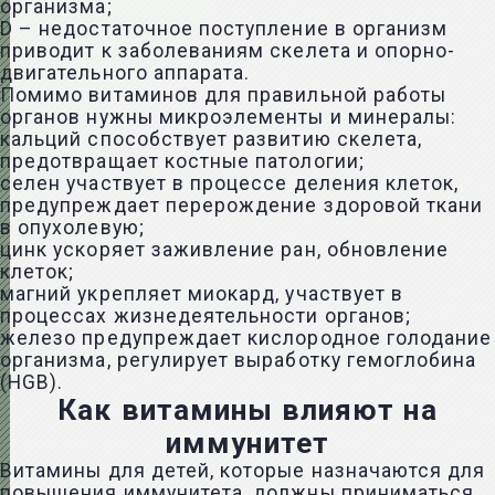
организма;
D – недостаточное поступление в организм
приводит к заболеваниям скелета и опорно-
двигательного аппарата.
Помимо витаминов для правильной работы
органов нужны микроэлементы и минералы:
кальций способствует развитию скелета,
предотвращает костные патологии;
селен участвует в процессе деления клеток,
предупреждает перерождение здоровой ткани
в опухолевую;
цинк ускоряет заживление ран, обновление
клеток;
магний укрепляет миокард, участвует в
процессах жизнедеятельности органов;
железо предупреждает кислородное голодание
организма, регулирует выработку
гемоглобина
(HGB)
.
Как витамины влияют на
иммунитет
Витамины для детей, которые назначаются для
повышения иммунитета, должны приниматься