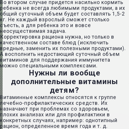
Во втором случае придется насильно кормить
ребенка не всегда любимыми продуктами, а их
общий суточный объем будет составлять 1,5-2
кг. Не каждый взрослый сможет столько
съесть, а для ребенка это и вовсе
неосуществимая задача.
Корректировка рациона нужна, но только в
качественном составе блюд (исключить
вредные, заменить их
полезными продуктами
).
А восполнить недостающий суточный объем
витаминов для поддержания иммунитета
можно специальными комплексами.
Нужны ли вообще
дополнительные витамины
детям?
Витаминные комплексы относятся к группе
лечебно-профилактических средств. Их
назначают при проблемах со здоровьем,
плохих анализах или для профилактики в
конкретных случаях, например: однотипный
рацион, определенное время года и т. д.