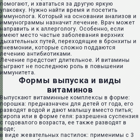
помогают, и хвататься за другую яркую
упаковку. Нужно найти время и посетить
иммунолога. Который на основании анализов и
иммунограммы назначит лечение. Врач может
направить и к аллергологу. Особенно, если
имеют место частые заболевания верхних
дыхательных путей, переходящие в бронхиты и
пневмонии, которые сложно поддаются
лечению антибиотиками.
Лечение предстоит длительное. И витамины
сыграют не последнюю роль в повышении
иммунитета.
Формы выпуска и виды
витаминов
Выпускают витаминные комплексы в форме:
порошка: предназначен для детей от года, его
разводят водой и дают малышу вместо питья;
сиропа или в форме геля: разрешена суспензия
с годовалого возраста, ее также разводят в
воде;
в виде жевательных пастилок: применимы с 3