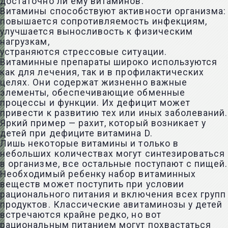
достаточно ли ему витаминов.
Витамины способствуют активности организма:
повышается сопротивляемость инфекциям,
улучшается выносливость к физическим
нагрузкам,
устраняются стрессовые ситуации.
Витаминные препараты широко используются
как для лечения, так и в профилактических
целях. Они содержат жизненно важные
элементы, обеспечивающие обменные
процессы и функции. Их дефицит может
привести к развитию тех или иных заболеваний.
Яркий пример — рахит, который возникает у
детей при дефиците витамина D.
Лишь некоторые витамины и только в
небольших количествах могут синтезироваться
в организме, все остальные поступают с пищей.
Необходимый ребенку набор витаминных
веществ может поступить при условии
рационального питания и включения всех групп
продуктов. Классические авитаминозы у детей
встречаются крайне редко, но вот
рациональным питанием могут похвастаться