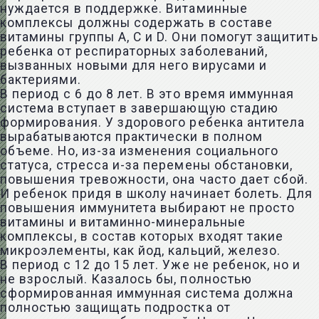
нуждается в поддержке. Витаминные
комплексы должны содержать в составе
витамины группы А, С и D. Они помогут защитить
ребенка от респираторных заболеваний,
вызванных новыми для него вирусами и
бактериями.
В период с 6 до 8 лет. В это время иммунная
система вступает в завершающую стадию
формирования. У здорового ребенка антитела
вырабатываются практически в полном
объеме. Но, из-за изменения социального
статуса, стресса и-за перемены обстановки,
повышения тревожности, она часто дает сбой.
И ребенок придя в школу начинает болеть. Для
повышения иммунитета выбирают не просто
витамины и витаминно-минеральные
комплексы, в состав которых входят такие
микроэлементы, как йод, кальций, железо.
В период с 12 до 15 лет. Уже не ребенок, но и
не взрослый. Казалось бы, полностью
сформированная иммунная система должна
полностью защищать подростка от