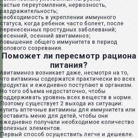
частые переутомления, нервозность,
раздражительность;
необходимость в
укреплении иммунного
статуса, когда ребенок часто болеет
, после
перенесенных простудных заболеваний;
весенний, осенний авитаминоз;
повышение общего иммунитета в период
полового созревания.
Поможет ли пересмотр рациона
питания?
Авитаминоз возникает даже, несмотря на то,
что витамины содержатся практически во всех
продуктах и ежедневно поступают в организм.
Но того объема недостаточно, чтобы
поддерживать уровень всех веществ в норме.
Поэтому существует 2 выхода из ситуации:
купить аптечные витамины для иммунитета или
составить меню для детей, чтобы они
ежедневно получали необходимое количество
полезных элементов.
Первый способ осуществить легче и дешевле.