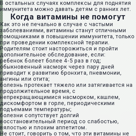
В остальных случаях комплексы для поднятия
иммунитета можно давать детям с ранних лет.
Когда витамины не помогут
Как это не печально в случае с частыми
заболеваниями, витамины станут отличными
помощниками в повышении иммунитета, только
при проведении комплексной терапии.
Родителям стоит насторожиться и пройти
дополнительное обследование, если:
ребенок болеет более 4-5 раз в год;
обыкновенный насморк через пару дней
приводит к развитию бронхита, пневмонии,
ангины или отита;
болезнь протекает тяжело или затягивается на
продолжительное время, с
непрекращающимися насморком, кашлем,
дискомфортом в горле, периодическими
подъемами температуры;
болезни сопутствует долгий
восстановительный период со слабостью,
вялостью и плохим аппетитом.
Не стоит, говорить о том, что эти витамины не