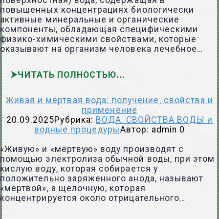
поверхностная) вода, содержащая в
повышенных концентрациях биологически
активные минеральные и органические
компоненты, обладающая специфическими
физико-химическими свойствами, которые
оказывают на организм человека лечебное…
ЧИТАТЬ ПОЛНОСТЬЮ
Живая и мёртвая вода: получение, свойства и
применение
20.09.2025
Рубрика:
ВОДА. СВОЙСТВА ВОДЫ и
водные процедуры
Автор:
admin
0
«Живую» и «мёртвую» воду производят с
помощью электролиза обычной воды, при этом
кислую воду, которая собирается у
положительно заряженного анода, называют
«мертвой», а щелочную, которая
концентрируется около отрицательного…