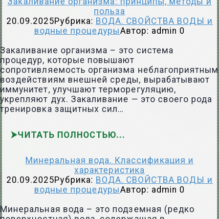
Закаливание организма: принципы, методы и
польза
20.09.2025
Рубрика:
ВОДА. СВОЙСТВА ВОДЫ и
водные процедуры
Автор:
admin
0
Закаливание организма – это система
процедур, которые повышают
сопротивляемость организма неблагоприятным
воздействиям внешней среды, вырабатывают
иммунитет, улучшают терморегуляцию,
укрепляют дух. Закаливание — это своего рода
тренировка защитных сил…
ЧИТАТЬ ПОЛНОСТЬЮ
Минеральная вода. Классификация и
характеристика
20.09.2025
Рубрика:
ВОДА. СВОЙСТВА ВОДЫ и
водные процедуры
Автор:
admin
0
Минеральная вода – это подземная (редко