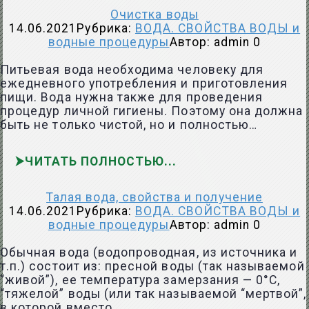
Очистка воды
14.06.2021
Рубрика:
ВОДА. СВОЙСТВА ВОДЫ и
водные процедуры
Автор:
admin
0
Питьевая вода необходима человеку для
ежедневного употребления и приготовления
пищи. Вода нужна также для проведения
процедур личной гигиены. Поэтому она должна
быть не только чистой, но и полностью…
ЧИТАТЬ ПОЛНОСТЬЮ
Талая вода, свойства и получение
14.06.2021
Рубрика:
ВОДА. СВОЙСТВА ВОДЫ и
водные процедуры
Автор:
admin
0
Обычная вода (водопроводная, из источника и
т.п.) состоит из: пресной воды (так называемой
“живой”), ее температура замерзания — 0°С,
“тяжелой” воды (или так называемой “мертвой”,
в которой вместо…