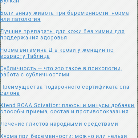
Вулкан
Боли внизу живота при беременности: норма
или патология
Лучшие препараты для кожи без химии для
поддержания здоровья
Норма витамина Д в крови у женщин по
возрасту Таблица
Субличность — что это такое в психологии,
работа с субличностями
Преимущества подарочного сертификата спа
салона
Хtend BCAA Scivation: плюсы и минусы добавки,
способы приема, состав и противопоказания
Лечение глистов народными средствами
Хурма при беременности: можно или нельзя