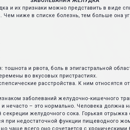
ЗАБОЛЕВАНИЯ ЖЕЛУДКА
а и их признаки можно представить в виде спи
. Чем ниже в списке болезнь, тем больше она у
 тошнота и рвота, боль в эпигастральной обла
перемены во вкусовых пристрастиях.
пепсические расстройства. К ним относятся от
знаком заболеваний желудочно-кишечного тракт
 и нечасто – это нормально. Человека должна н
 секреции желудочного сока. Горькая отрыжка 
тся при недостаточной функции пищеводного жо
 но чаще всего оно сочетается с хроническими