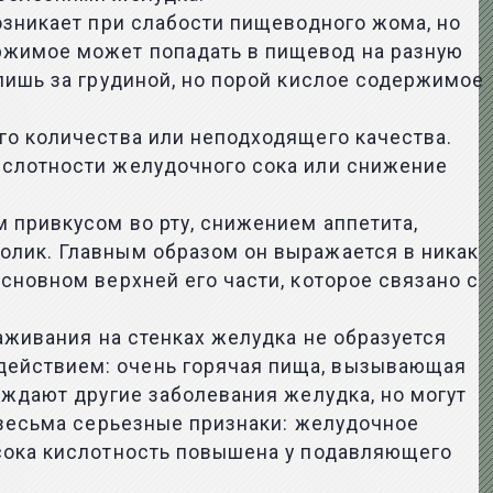
озникает при слабости пищеводного жома, но
ржимое может попадать в пищевод на разную
лишь за грудиной, но порой кислое содержимое
го количества или неподходящего качества.
ислотности желудочного сока или снижение
.
 привкусом во рту, снижением аппетита,
олик. Главным образом он выражается в никак
сновном верхней его части, которое связано с
аживания на стенках желудка не образуется
действием: очень горячая пища, вызывающая
ождают другие заболевания желудка, но могут
 весьма серьезные признаки: желудочное
 сока кислотность повышена у подавляющего