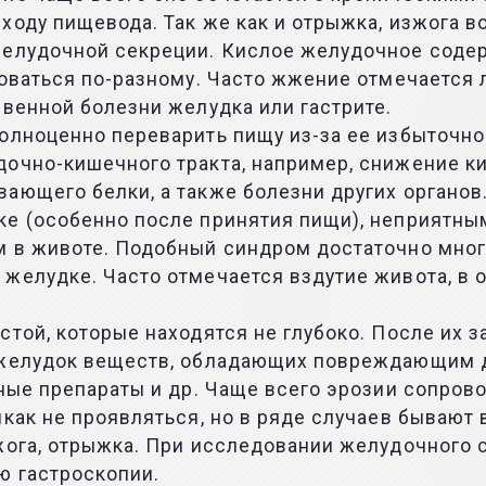
ходу пищевода. Так же как и отрыжка, изжога в
желудочной секреции. Кислое желудочное соде
воваться по-разному. Часто жжение отмечается 
звенной болезни желудка или гастрите.
олноценно переварить пищу из-за ее избыточно
дочно-кишечного тракта, например, снижение к
ающего белки, а также болезни других органов
е (особенно после принятия пищи), неприятным
м в животе. Подобный синдром достаточно мног
желудке. Часто отмечается вздутие живота, в о
той, которые находятся не глубоко. После их з
в желудок веществ, обладающих повреждающим 
нные препараты и др. Чаще всего эрозии сопров
икак не проявляться, но в ряде случаев бывают
зжога, отрыжка. При исследовании желудочного
ю гастроскопии.