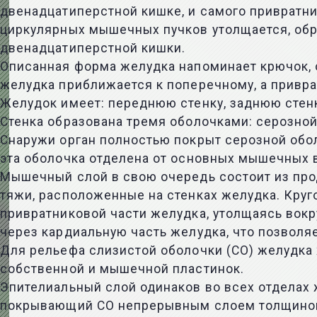
двенадцатиперстной кишке, и самого привратни
циркулярных мышечных пучков утолщается, обр
двенадцатиперстной кишки.
Описанная форма желудка напоминает крючок, о
желудка приближается к поперечному, а приврат
Желудок имеет: переднюю стенку, заднюю стенк
Стенка образована тремя оболочками: серозной
Снаружи орган полностью покрыт серозной обол
эта оболочка отделена от основных мышечных 
Мышечный слой в свою очередь состоит из про
тяжи, расположенные на стенках желудка. Кру
привратниковой части желудка, утолщаясь вок
через кардиальную часть желудка, что позволя
Для рельефа слизистой оболочки (СО) желудка х
собственной и мышечной пластинок.
Эпителиальный слой одинаков во всех отделах 
покрывающий СО непрерывным слоем толщиной 