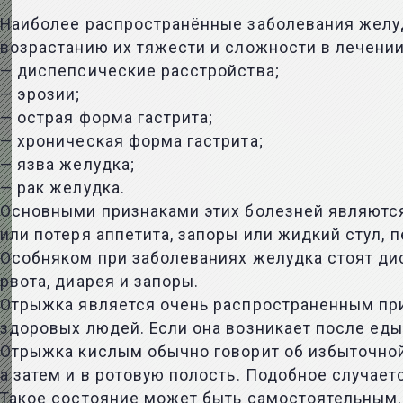
Наиболее распространённые заболевания желудк
возрастанию их тяжести и сложности в лечении
— диспепсические расстройства;
— эрозии;
— острая форма гастрита;
— хроническая форма гастрита;
— язва желудка;
— рак желудка.
Основными признаками этих болезней являются:
или потеря аппетита, запоры или жидкий стул, 
Особняком при заболеваниях желудка стоят дис
рвота, диарея и запоры.
Отрыжка является очень распространенным при
здоровых людей. Если она возникает после еды
Отрыжка кислым обычно говорит об избыточной
а затем и в ротовую полость. Подобное случае
Такое состояние может быть самостоятельным,