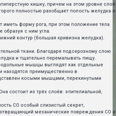
атиперстную кишку, причем на этом уровне слой
торого полностью разобщает полость желудка и
 иметь форму рога, при этом положение тела
 образуя с ним угла.
нижний контур (большая кривизна желудка).
ительной ткани. Благодаря подсерозному слою
елудка и тщательно перемалывать пищу.
продольные мышцы выглядят как отдельные
 и находятся преимущественно в
редставлен косыми мышцами, перекинутыми
на состоит из трёх слоёв: эпителиальной,
ность СО особый слизистый секрет,
едотвращающий механические повреждения СО и