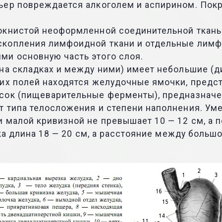
ьер повреждается алкоголем и аспирином. Пок
локнистой неоформленной соединительной ткан
копления лимфоидной ткани и отдельные лимфа
и основную часть этого слоя.
(на складках и между ними) имеет небольшие (
тих полей находятся желудочные ямочки, предс
сок (пищеварительные ферменты), предназначе
т типа телосложения и степени наполнения. Ум
 малой кривизной не превышает 10 — 12 см, а 
ка длина 18 — 20 см, а расстояние между большо