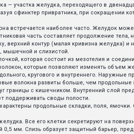
ка — участка желудка, переходящего в двенадц
азуя сфинктер привратника, при сокращении ко
на встречается наиболее часто. Желудок может
никовая часть составляет продолжение тела, не
у, верхний контур (малая кривизна желудка) и 
, мышечной и слизистой.
очкой, которая состоит из мезотелия и соедин
волокон, которые позволяют изменять объем ж
дольного, кругового и внутреннего. Наружные 
говые волокна развиты больше, чем продольные
руг границы с кишечником. Внутренний слой п
ет поддерживать своды полости.
арактерны продольные складки, поля, ямочки. О
желудка. Все его клетки секретируют на поверх
0,5 мм. Слизь образует защитный барьер, пр