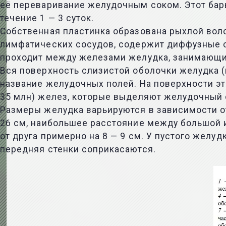
её переваривание желудочным соком. Этот бар
течение 1 — 3 суток.
Собственная пластинка образована рыхлой во
лимфатических сосудов, содержит диффузные с
проходит между железами желудка, занимающим
Вся поверхность слизистой оболочки желудка 
название желудочных полей. На поверхности э
35 млн) желез, которые выделяют желудочный 
Размеры желудка варьируются в зависимости о
26 см, наибольшее расстояние между большой и
от друга примерно на 8 — 9 см. У пустого желуд
передняя стенки соприкасаются.