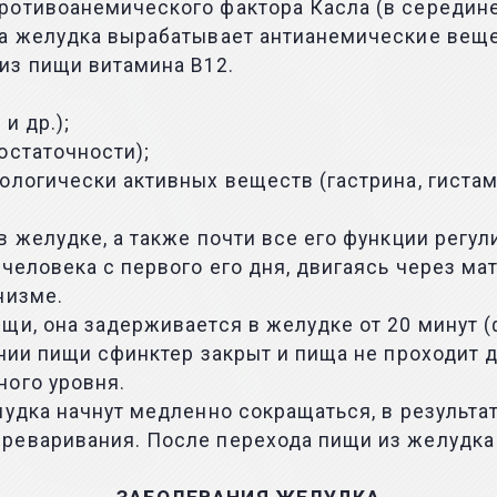
ротивоанемического фактора Касла (в середине
ка желудка вырабатывает антианемические вещ
из пищи витамина В12.
и др.);
остаточности);
ологически активных веществ (гастрина, гистам
в желудке, а также почти все его функции регу
 человека с первого его дня, двигаясь через м
низме.
щи, она задерживается в желудке от 20 минут (
нии пищи сфинктер закрыт и пища не проходит д
ного уровня.
удка начнут медленно сокращаться, в результат
реваривания. После перехода пищи из желудка