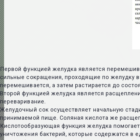
Первой функцией желудка является перемешива
сильные сокращения, проходящие по желудку 
перемешивается, а затем растирается до состо
Второй функцией желудка является расщепление
переваривание.
Желудочный сок осуществляет начальную стад
принимаемой пище. Соляная кислота же расщеп
Кислотообразующая функция желудка помогает 
уничтожения бактерий, которые содержатся в е