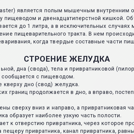
и gaster) является полым мышечным внутренним
у пищеводом и двенадцатиперстной кишкой. Об
ается до 1 литра, а в исключительных случаях 
ние пищеварительного тракта. В нем происход
еваривания, когда твердые составные части пи
СТРОЕНИЕ ЖЕЛУДКА
ной, дна (свода), тела и привратниковой (пилор
к сообщается с пищеводом.
 кверху дно (свод) желудка.
их границ продолжается в дно, а вправо, посте
ены сверху вниз и направо, а привратниковая ча
ика образует наиболее узкую часть полости.
ает к отверстию привратника, через которое п
а пещеру привратника, канал привратника, рав