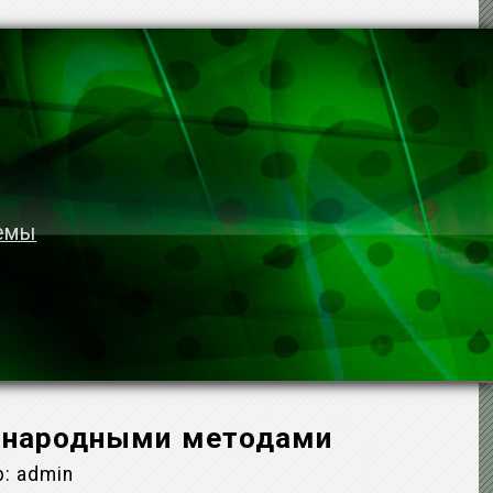
темы
ие народными методами
р:
admin