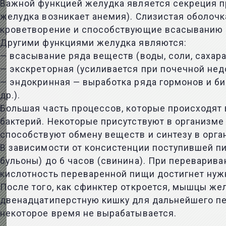
Важной функцией желудка является секреция п
желудка возникает анемия). Слизистая оболоч
кроветворение и способствующие всасыванию 
Другими функциями желудка являются:
— всасывание ряда веществ (воды, соли, сахара 
— экскреторная (усиливается при почечной нед
— эндокринная — выработка ряда гормонов и би
др.).
Большая часть процессов, которые происходят 
бактерий. Некоторые присутствуют в организме
способствуют обмену веществ и синтезу в орга
В зависимости от консистенции поступившей пи
бульоны) до 6 часов (свинина). При переварива
кислотность переваренной пищи достигнет нуж
После того, как сфинктер откроется, мышцы жел
двенадцатиперстную кишку для дальнейшего пе
некоторое время не вырабатывается.