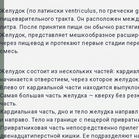
Желудок (по латински ventriculus, по греческ
пищеварительного тракта. Он расположен межд
литра. После принятия пищи он обычно растягив
Желудок, представляет мешкообразное расшире
через пищевод и протекают первые стадии пер
смесь.
Желудок состоит из нескольких частей: кардиаль
начинается отверстием, через которое желудо
Влево от кардиальной части находится выпуклое
Самая большая часть желудка — кверху без резк
часть.
Кардиальная часть, дно и тело желудка направл
и направо. Тело на границе с пещерой привратн
Привратниковая часть непосредственно прилег
двенадцатиперстной кишки. Ее подразделяют н