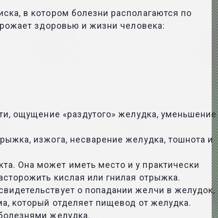
ска, в котором болезни располагаются по
грожает здоровью и жизни человека:
сти, ощущение «раздутого» желудка, уменьшение
рыжка, изжога, несварение желудка, тошнота и
а. Она может иметь место и у практически
асторожить кислая или гнилая отрыжка.
свидетельствует о попадании желчи в желудок,
ма, который отделяет пищевод от желудка.
 болезнями желудка.