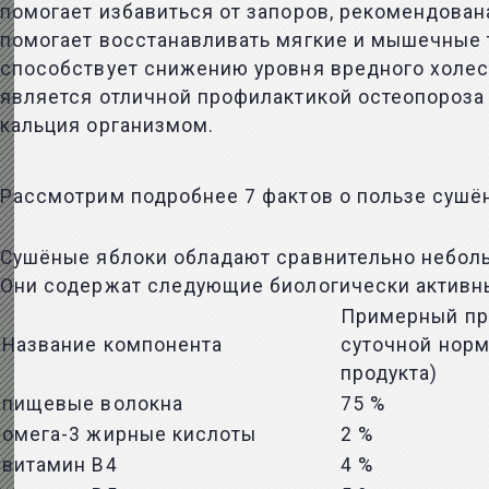
помогает избавиться от запоров, рекомендован
помогает восстанавливать мягкие и мышечные 
способствует снижению уровня вредного холест
является отличной профилактикой остеопороза 
кальция организмом.
Рассмотрим подробнее 7 фактов о пользе сушён
Сушёные яблоки обладают сравнительно небольш
Они содержат следующие биологически активн
Примерный пр
Название компонента
суточной норм
продукта)
пищевые волокна
75 %
омега-3 жирные кислоты
2 %
витамин B4
4 %