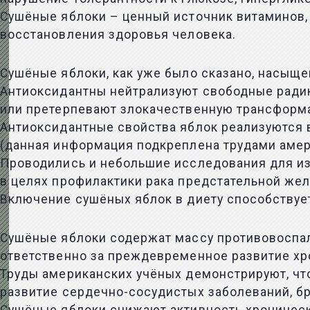
Сушёные яблоки – ценный источник витаминов,
восстановления здоровья человека.
Сушёные яблоки, как уже было сказано, насыщ
Антиоксидантны нейтрализуют свободные радика
или претерпевают злокачественную трансформ
Антиоксидантные свойства яблок реализуются в
(данная информация подкреплена трудами амер
Проводились и небольшие исследования для из
в целях профилактики рака предстательной жел
Включение сушёных яблок в диету способствуе
Сушёные яблоки содержат массу противовоспал
ответственно за преждевременное развитие хро
Труды американских учёных демонстрируют, чт
развитие сердечно-сосудистых заболеваний, б