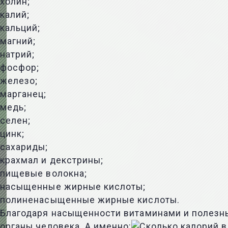
холин;
калий;
кальций;
магний;
натрий;
фосфор;
железо;
марганец;
медь;
селен;
цинк;
сахариды;
крахмал и декстрины;
пищевые волокна;
насыщенные жирные кислоты;
полиненасыщенные жирные кислоты.
Благодаря насыщенности витаминами и полезн
органы человека. А именно: