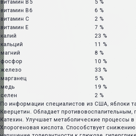
витамин B5
5 %
витамин B6
6 %
витамин C
2 %
витамин E
7 %
калий
23 %
кальций
11 %
магний
8 %
фосфор
10 %
железо
33 %
марганец
5 %
медь
19 %
селен
2 %
По информации специалистов из США, яблоки т
Кверцетин. Обладает противовоспалительным,
Катехин. Улучшает метаболические процессы в
Хлорогеновая кислота. Способствует снижению 
нарушение толерантности к глюкозе, гиперглик