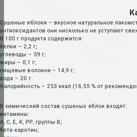
К
Сушеные яблоки – вкусное натуральное лакомс
антиоксидантов они нисколько не уступают св
В 100 г продукта содержится:
белки – 2,2 г;
углеводы – 59 г;
жиры – 0,1 г;
пищевые волокна – 14,9 г;
вода – 20 г.
Калорийность – 253 ккал (16,55 % от рекомендо
В химический состав сушеных яблок входят:
витамины:
А, С, Е, К, РР, группы В;
бета-каротин;