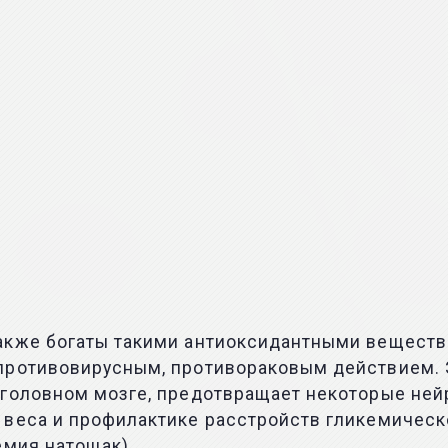
акже богаты такими антиоксидантными веществ
 противовирусным, противораковым действием.
 головном мозге, предотвращает некоторые ней
веса и профилактике расстройств гликемическог
емия натощак).