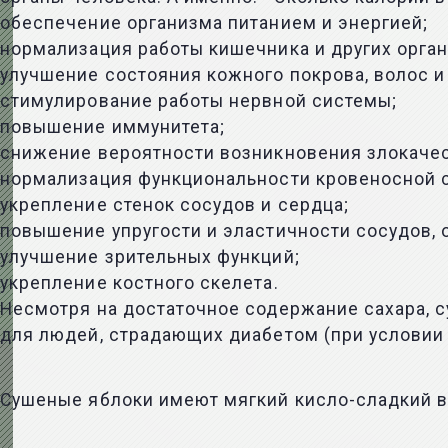
обеспечение организма питанием и энергией;
нормализация работы кишечника и других орга
улучшение состояния кожного покрова, волос и 
стимулирование работы нервной системы;
повышение иммунитета;
снижение вероятности возникновения злокаче
нормализация функциональности кровеносной 
укрепление стенок сосудов и сердца;
повышение упругости и эластичности сосудов, 
улучшение зрительных функций;
укрепление костного скелета.
Несмотря на достаточное содержание сахара, 
для людей, страдающих диабетом (при условии
Сушеные яблоки имеют мягкий кисло-сладкий вк