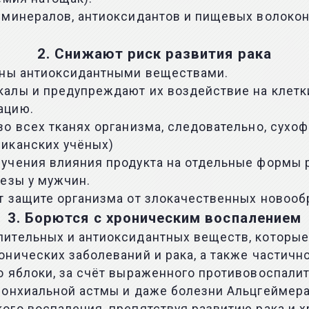
 минералов, антиоксидантов и пищевых волоко
2. Снижают риск развития рака
ены антиоксидантными веществами.
лы и предупреждают их воздействие на клетки 
ацию.
о всех тканях организма, следовательно, сухоф
иканских учёных)
учения влияния продукта на отдельные формы р
езы у мужчин.
т защите организма от злокачественных новооб
3. Борются с хроническим воспалением
ительных и антиоксидантных веществ, которые
нических заболеваний и рака, а также частично
о яблоки, за счёт выраженного противовоспали
ронхиальной астмы и даже болезни Альцгеймера