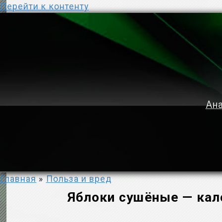
Перейти к контенту
Ана
Главная
»
Польза и вред
Яблоки сушёные — кало