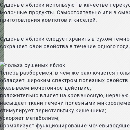
Сушеные яблоки используют в качестве перекус
молочные продукты. Самостоятельно или в смес
приготовления компотов и киселей.
Сушеные яблоки следует хранить в сухом темно
сохраняет свои свойства в течение одного года
Теперь разберемся, в чем же заключается поль
обладает широким спектром полезных свойств 
оказываем мочегонное действие;
положительно влияет на кровеносную, нервную
насыщает ткани печени полезными микроэлеме
стимулирует перистальтику кишечника;
ускоряет метаболизм;
нормализует функционирование мочевыводящей