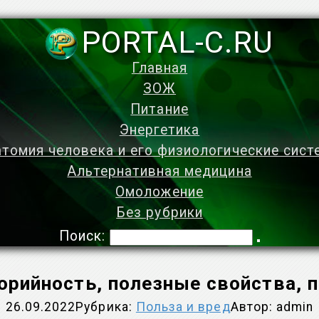
PORTAL-C.RU
Главная
ЗОЖ
Питание
Энергетика
томия человека и его физиологические сис
Альтернативная медицина
Омоложение
Без рубрики
Поиск:
рийность, полезные свойства, п
26.09.2022
Рубрика:
Польза и вред
Автор:
admin