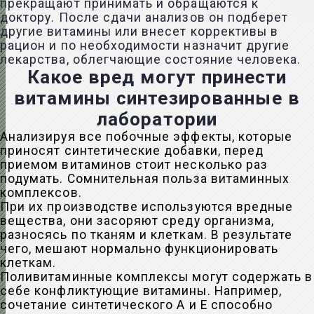
прекращают принимать и обращаются к
доктору. После сдачи анализов он подберет
другие витамины или внесет коррективы в
рацион и по необходимости назначит другие
лекарства, облегчающие состояние человека.
Какое вред могут принести
витамины синтезированные в
лаборатории
Анализируя все побочные эффекты, которые
приносят синтетические добавки, перед
приемом витаминов стоит несколько раз
подумать. Сомнительная польза витаминных
комплексов.
При их производстве используются вредные
вещества, они засоряют среду организма,
разносясь по тканям и клеткам. В результате
чего, мешают нормально функционировать
клеткам.
Поливитаминные комплексы могут содержать в
себе конфликтующие витамины. Например,
сочетание синтетического А и Е способно