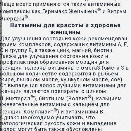
Чаще всего применяются такие витаминные
®
комплексы как Геримакс Женьшень
и Витрум
®
Энерджи
.
Витамины для красоты и здоровья
женщины
Для улучшения состояния кожи рекомендован
прием комплексов, содержащих витамины А, Е,
С и группу В, а также цинк, магний, биотин.
Также для улучшения состояния кожи и
профилактики образования морщин для
женщин полезны витамины с омега3 (омега 3 в
большом количестве содержится в рыбьем
жире, льняном масле, кунжутном масле, сое).
От выпадения волос лучшими витаминами для
женщин являются препараты с цинком
®
®
(Цинктерал
), биотином (Волвит
), кальцием
(жевательные витамины с кальцием для
®
женщин Компливит
) и витаминами В.
Однако необходимо учитывать, что
патологическая сухость кожи и выпадение
волос могут быть также обусловлены