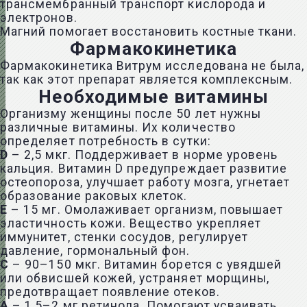
трансмембранный транспорт кислорода и
электронов.
Магний помогает восстановить костные ткани.
Фармакокинетика
Фармакокинетика Витрум исследована не была,
так как этот препарат является комплексным.
Необходимые витамины
Организму женщины после 50 лет нужны
различные витамины. Их количество
определяет потребность в сутки:
D
– 2,5 мкг. Поддерживает в норме уровень
кальция. Витамин D предупреждает развитие
остеопороза, улучшает работу мозга, угнетает
образование раковых клеток.
Е
– 15 мг. Омолаживает организм, повышает
эластичность кожи. Вещество укрепляет
иммунитет, стенки сосудов, регулирует
давление, гормональный фон.
С
– 90–150 мкг. Витамин борется с увядшей
или обвисшей кожей, устраняет морщины,
предотвращает появление отеков.
А
– 1,5–2 мг ретинола. Помогают усваивать