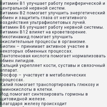
Витамин В1 улучшает работу периферической и
центральной нервной систем.
Витамин В2 помогает улучшить энергетический
обмен и защитить глаза от негативного
воздействия ультрафиолетовых лучей.
Витамин В6 улучшает работу нервной системы.
Витамин В12 влияет на кроветворение.
Никотинамид помогает улучшить
окислительные процессы в организме.
Биотин – принимает активное участие в
некоторых обменных процессах.
Пантотеновая кислота помогает нормализовать
обмен липидов.
Кальций укрепляет кости, суставы и связочный
аппарат.
Фосфор – участвует в метаболических
процессах.
Калий помогает транспортировать глюкозу и
аминокислоты в клетки.
Йод помогает синтезировать гормоны в
щитовидной железе.
Благодаря железу происходит