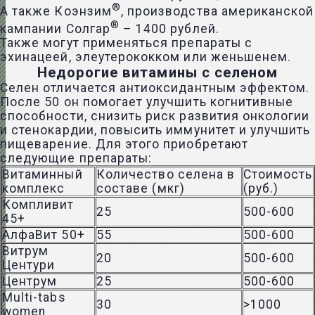
®
А также Коэнзим
, производства американской
®
кампании Солгар
– 1400 рублей.
Также могут применяться препараты с
эхинацеей, элеутерококком или женьшенем.
Недорогие витамины с селеном
Селен отличается антиоксидантным эффектом.
После 50 он помогает улучшить когнитивные
способности, снизить риск развития онкологии
и стенокардии, повысить иммунитет и улучшить
пищеварение. Для этого приобретают
следующие препараты:
Витаминный
Количество селена в
Стоимость
комплекс
составе (мкг)
(руб.)
Компливит
25
500-600
45+
АлфаВит 50+
55
500-600
Витрум
20
500-600
Центури
Центрум
25
500-600
Multi-tabs
30
>1000
women