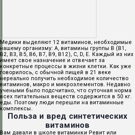
Медики выделяют 12 витаминов, необходимые
нашему организму: А, витамины группы В (В1,
В2, В3, В5, В6, В7, В9, В12), С, D, Е. Каждый из них
имеет свое назначение и отвечает за
конкретные процессы в жизни клетки. Как уже
говорилось, с обычной пищей в 21 веке
нереально получить необходимое количество
витаминов, макро и микроэлементов. Недавно
учеными было подсчитано, что суточная норма
всех питательных веществ содержится в 50 кг.
еды. Поэтому люди перешли на витаминные
комплексы.
Польза и вред синтетических
витаминов
Вам давали в школе витаминки Ревит или