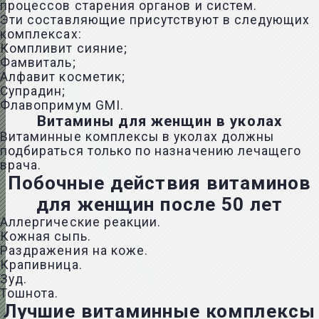
процессов старения органов и систем.
Эти составляющие присутствуют в следующих
комплексах:
Компливит сияние;
Фамвиталь;
Алфавит косметик;
Супрадин;
Флавопримум GMI.
Витамины для женщин в уколах
Витаминные комплексы в уколах должны
подбираться только по назначению лечащего
врача.
Побочные действия витаминов
для женщин после 50 лет
Аллергические реакции.
Кожная сыпь.
Раздражения на коже.
Крапивница.
Зуд.
Тошнота.
Лучшие витаминные комплексы