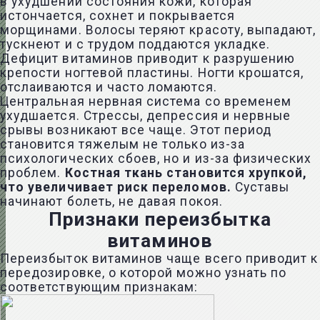
в ухудшении состояния кожи, которая
истончается, сохнет и покрывается
морщинами. Волосы теряют красоту, выпадают,
тускнеют и с трудом поддаются укладке.
Дефицит витаминов приводит к разрушению
крепости ногтевой пластины. Ногти крошатся,
отслаиваются и часто ломаются.
Центральная нервная система со временем
ухудшается. Стрессы, депрессия и нервные
срывы возникают все чаще. Этот период
становится тяжелым не только из-за
психологических сбоев, но и из-за физических
проблем.
Костная ткань становится хрупкой,
что увеличивает риск переломов.
Суставы
начинают болеть, не давая покоя.
Признаки переизбытка
витаминов
Переизбыток витаминов чаще всего приводит к
передозировке, о которой можно узнать по
соответствующим признакам: