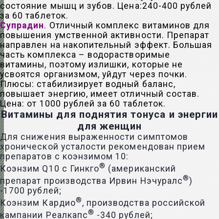
состояние мышц и зубов. Цена:240-400 рублей
за 60 таблеток.
Супрадин
. Отличный комплекс витаминов для
повышения умственной активности. Препарат
направлен на накопительный эффект. Большая
часть комплекса – водорастворимые
витамины, поэтому излишки, которые не
усвоятся организмом, уйдут через почки.
Плюсы: стабилизирует водный баланс,
повышает энергию, имеет отличный состав.
Цена: от 1000 рублей за 60 таблеток.
Витамины для поднятия тонуса и энергии
для женщин
Для снижения выраженности симптомов
хронической усталости рекомендован прием
препаратов с коэнзимом 10:
®
Коэнзим Q10 с Гинкго
(американский
®
препарат производства Ирвин Нэчуралс
)
-1700 рублей;
®
Коэнзим Кардио
, производства российской
®
кампании Реалкапс
-340 рублей;