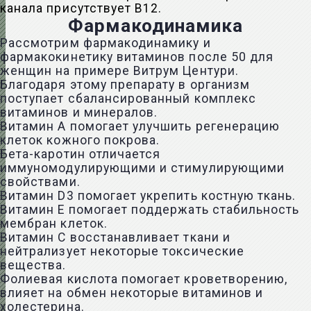
канала присутствует В12.
Фармакодинамика
Рассмотрим фармакодинамику и
фармакокинетику витаминов после 50 для
женщин на примере Витрум Центури.
Благодаря этому препарату в организм
поступает сбалансированный комплекс
витаминов и минералов.
Витамин А помогает улучшить регенерацию
клеток кожного покрова.
Бета-каротин отличается
иммуномодулирующими и стимулирующими
свойствами.
Витамин D3 помогает укрепить костную ткань.
Витамин Е помогает поддержать стабильность
мембран клеток.
Витамин С восстанавливает ткани и
нейтрализует некоторые токсические
вещества.
Фолиевая кислота помогает кроветворению,
влияет на обмен некоторые витаминов и
холестерина.