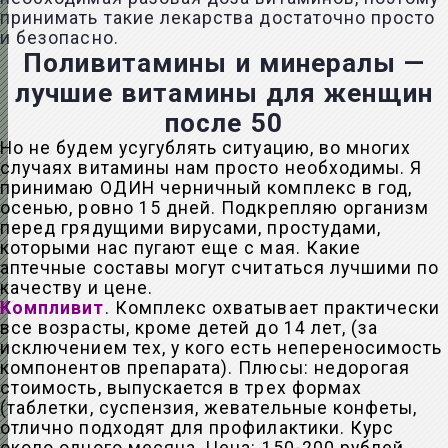
принимать такие лекарства достаточно просто
и безопасно.
Поливитамины и минералы —
лучшие витамины для женщин
после 50
Но не будем усугублять ситуацию, во многих
случаях витамины нам просто необходимы. Я
принимаю ОДИН черничный комплекс в год,
осенью, ровно 15 дней. Подкрепляю организм
перед грядущими вирусами, простудами,
которыми нас пугают еще с мая. Какие
аптечные составы могут считаться лучшими по
качеству и цене.
Компливит
. Комплекс охватывает практически
все возрасты, кроме детей до 14 лет, (за
исключением тех, у кого есть непереносимость
компонентов препарата). Плюсы: недорогая
стоимость, выпускается в трех формах
(таблетки, суспензия, жевательные конфеты,
отлично подходят для профилактики. Курс