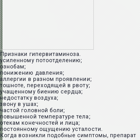
Признаки гипервитаминоза.
усиленному потоотделению;
ознобам;
понижению давления;
аллергии в разном проявлении;
тошноте, переходящей в рвоту;
учащенному биению сердца;
недостатку воздуха;
звону в ушах;
частой головной боли;
повышенной температуре тела;
отекам конечностей и лица;
постоянному ощущению усталости.
Когда возникли подобные симптомы, препарат