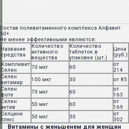
Состав поливитаминного комплекса Алфавит
50+.
Не менее эффективными являются:
Количество
Количество
Название
Цена
активного
таблеток в
средства
(руб.)
вещества
упаковке (шт.)
Компливит
от
70 мкг
60
Селен
214
Селен
100 мкг
30
от 85
витамир
Селен
от
70 мкг
60
фоте
163
Селен
от
50 мкг
60
актив
169
Селцинк
от
50 мкг
30
плюс
302
Витамины с женьшенем для женщин