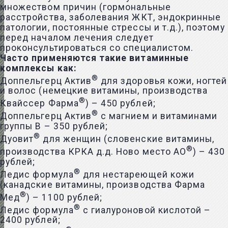
множеством причин (гормональные
расстройства, заболевания ЖКТ, эндокринные
патологии, постоянные стрессы и т.д.), поэтому
перед началом лечения следует
проконсультироваться со специалистом.
Часто применяются такие витаминные
комплексы как:
®
Доппельгерц Актив
для здоровья кожи, ногтей
и волос (немецкие витамины, производства
®
Квайссер Фарма
) – 450 рублей;
®
Доппельгерц Актив
с магнием и витаминами
группы В – 350 рублей;
®
Дуовит
для женщин (словенские витамины,
®
производства КРКА д.д. Ново место АО
) – 430
рублей;
®
Ледис формула
для нестареющей кожи
(канадские витамины, производства Фарма
®
Мед
) – 1100 рублей;
®
Ледис формула
с гиалуроновой кислотой –
2400 рублей;