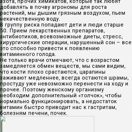
азота, прочих химикатов, которые так любят
добавлять в почву агрономы для роста
растений, мы дышим грязным воздухом, пьем
некачественную воду.
В группу риска попадают дети и люди старше
50. Прием лекарственных препаратов,
антибиотиков, всевозможные диеты, стресс,
хирургические операции, нарушенный сон – все
это способно привести к появлению
витаминного голода.
Не только врачи отмечают, что с возрастом
замедляется обмен веществ, мы сами видим,
что кости плохо срастаются, царапины
заживают медленнее, всегда остаются шрамы,
простуду уже невозможно перенести на ходу и
прочее. Поэтому женскому организму
необходим дополнительный «толчок», чтобы
нормально функционировать, а недостаток
витамин быстро приводит нас к гастритам,
болезням печени, почек.