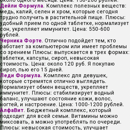
около одного месяца. Цена: 150-200 рублей.
Дейли Формула
. Комплекс полезных веществ:
медь, калий, селен и хром, которые сегодня
трудно получить в растительной пище. Плюсы:
удобный прием по одной таблетке, нормализует
сон, укрепляет иммунитет. Цена: 550-600
рублей.
Черника Форте
. Отлично подойдет тем, кто
работает за компьютером или имеет проблемы
со зрением Плюсы: выпускается в трех формах:
таблетки, капсулы, сироп, невысокая
стоимость. Цена: около 120 руб. Я покупаю
сироп, пью его 15 дней.
Леди Формула.
Комплекс для девушек,
которые стремятся отлично выглядеть.
Нормализует обмен веществ, укрепляет
иммунитет. Плюсы: стабилизирует водный
баланс, улучшают состояние кожи, волос,
ногтей, и настроение. Цена: 1000-1200 рублей.
АлфаВит
. Бюджетный комплекс, который
подходит для всей семьи. Витамины можно
миксовать, а можно употреблять по очереди.
Плюсы: невысокая стоимость, улучшает