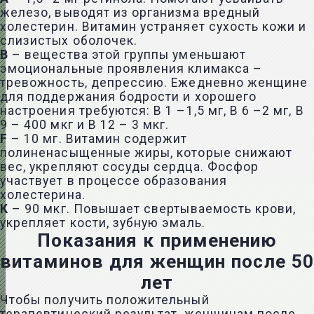
железо, выводят из организма вредный
холестерин. Витамин устраняет сухость кожи и
слизистых оболочек.
В
– вещества этой группы уменьшают
эмоциональные проявления климакса –
тревожность, депрессию. Ежедневно женщине
для поддержания бодрости и хорошего
настроения требуются: В 1 –1,5 мг, В 6 –2 мг, В
9 – 400 мкг и В 12 – 3 мкг.
F
– 10 мг. Витамин содержит
полиненасыщенные жиры, которые снижают
вес, укрепляют сосуды сердца. Фосфор
участвует в процессе образования
холестерина.
К
– 90 мкг. Повышает свертываемость крови,
укрепляет кости, зубную эмаль.
Показания к применению
витаминов для женщин после 50
лет
Чтобы получить положительный