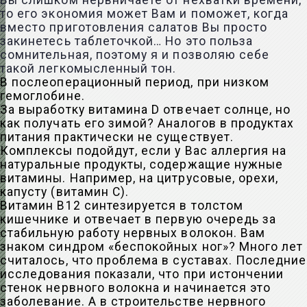
Вы слишком нервничаете от нехватки времени,
то его экономия может Вам и поможет, когда
вместо приготовления салатов Вы просто
закинетесь таблеточкой… Но это польза
сомнительная, поэтому я и позволяю себе
такой легкомысленный тон.
В послеоперационный период, при низком
гемоглобине.
За выработку витамина D отвечает солнце, но
как получать его зимой? Аналогов в продуктах
питания практически не существует.
Комплексы подойдут, если у Вас аллергия на
натуральные продукты, содержащие нужные
витамины. Например, на цитрусовые, орехи,
капусту (витамин С).
Витамин В12 синтезируется в толстом
кишечнике и отвечает в первую очередь за
стабильную работу нервных волокон. Вам
знаком синдром «беспокойных ног»? Много лет
считалось, что проблема в суставах. Последние
исследования показали, что при истончении
стенок нервного волокна и начинается это
заболевание. А в строительстве нервного