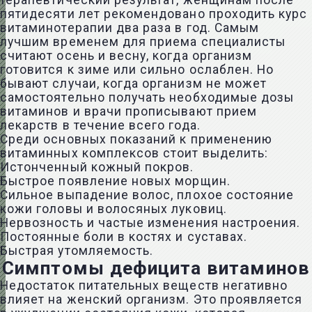
терапевтический результат, женщинам после
пятидесяти лет рекомендовано проходить курс
витаминотерапии два раза в год. Самым
лучшим временем для приема специалисты
считают осень и весну, когда организм
готовится к зиме или сильно ослаблен. Но
бывают случаи, когда организм не может
самостоятельно получать необходимые дозы
витаминов и врачи прописывают прием
лекарств в течение всего года.
Среди основных показаний к применению
витаминных комплексов стоит выделить:
Истонченный кожный покров.
Быстрое появление новых морщин.
Сильное выпадение волос, плохое состояние
кожи головы и волосяных луковиц.
Нервозность и частые изменения настроения.
Постоянные боли в костях и суставах.
Быстрая утомляемость.
Симптомы дефицита витаминов
Недостаток питательных веществ негативно
влияет на женский организм. Это проявляется