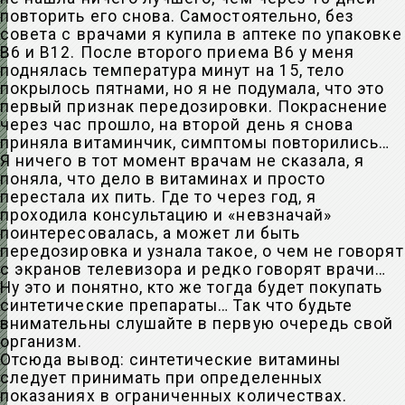
повторить его снова. Самостоятельно, без
совета с врачами я купила в аптеке по упаковке
В6 и В12. После второго приема В6 у меня
поднялась температура минут на 15, тело
покрылось пятнами, но я не подумала, что это
первый признак передозировки. Покраснение
через час прошло, на второй день я снова
приняла витаминчик, симптомы повторились…
Я ничего в тот момент врачам не сказала, я
поняла, что дело в витаминах и просто
перестала их пить. Где то через год, я
проходила консультацию и «невзначай»
поинтересовалась, а может ли быть
передозировка и узнала такое, о чем не говорят
с экранов телевизора и редко говорят врачи…
Ну это и понятно, кто же тогда будет покупать
синтетические препараты… Так что будьте
внимательны слушайте в первую очередь свой
организм.
Отсюда вывод: синтетические витамины
следует принимать при определенных
показаниях в ограниченных количествах.