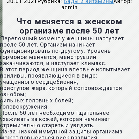
30.01.2021
Рубрика:
Бады и витамины
Автор:
admin
Что меняется в женском
организме после 50 лет
Переломный момент у женщины наступает
после 50 лет. Организм начинает
функционировать по-другому. Уровень
гормонов меняется, менструации
заканчиваются, и наступает климакс.
В этот период женщина впервые испытывает
приливы, проявляющиеся в виде:
учащенного сердцебиения;
приступов жара, который сопровождается
ознобом;
сильных головных болей;
головокружения.
После 50 лет необходимо тщательнее
ухаживать за кожей, которая начинает
стремительно стареть и увядать.
Из-за низкой иммунной защиты организма
может повыситься риск развития