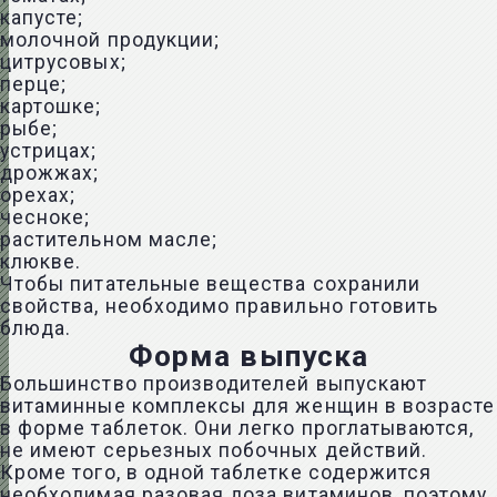
капусте;
молочной продукции;
цитрусовых;
перце;
картошке;
рыбе;
устрицах;
дрожжах;
орехах;
чесноке;
растительном масле;
клюкве.
Чтобы питательные вещества сохранили
свойства, необходимо правильно готовить
блюда.
Форма выпуска
Большинство производителей выпускают
витаминные комплексы для женщин в возрасте
в форме таблеток. Они легко проглатываются,
не имеют серьезных побочных действий.
Кроме того, в одной таблетке содержится
необходимая разовая доза витаминов, поэтому