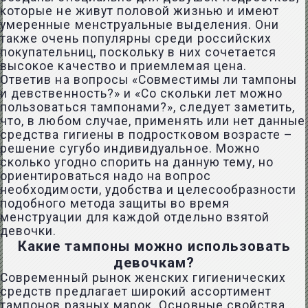
которые не живут половой жизнью и имеют
умеренные менструальные выделения. Они
также очень популярны среди российских
покупательниц, поскольку в них сочетается
высокое качество и приемлемая цена.
Ответив на вопросы «Совместимы ли тампоны
и девственность?» и «Со скольки лет можно
пользоваться тампонами?», следует заметить,
что, в любом случае, применять или нет данные
средства гигиены в подростковом возрасте –
решение сугубо индивидуальное. Можно
сколько угодно спорить на данную тему, но
ориентироваться надо на вопрос
необходимости, удобства и целесообразности
подобного метода защиты во время
менструации для каждой отдельно взятой
девочки.
Какие тампоны можно использовать
девочкам?
Современный рынок женских гигиенических
средств предлагает широкий ассортимент
тампонов разных марок. Основные свойства