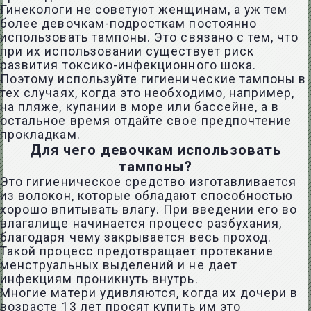
Гинекологи не советуют женщинам, а уж тем
более девочкам-подросткам постоянно
использовать тампоны. Это связано с тем, что
при их использовании существует риск
развития токсико-инфекционного шока.
Поэтому используйте гигиенические тампоны в
тех случаях, когда это необходимо, например,
на пляже, купании в море или бассейне, а в
остальное время отдайте свое предпочтение
прокладкам.
Для чего девочкам использовать
тампоны?
Это гигиеническое средство изготавливается
из волокон, которые обладают способностью
хорошо впитывать влагу. При введении его во
влагалище начинается процесс разбухания,
благодаря чему закрывается весь проход.
Такой процесс предотвращает протекание
менструальных выделений и не дает
инфекциям проникнуть внутрь.
Многие матери удивляются, когда их дочери в
возрасте 13 лет просят купить им это