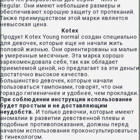
Regular. Они имеют небольшие размеры и
обеспечивают хорошую защиту от протеканий.
Также преимуществом этой марки является
невысокая цена.
Kotex
Продукт Kotex Young normal создан специально
для девочек, которые еще не начали жить
половой жизнью. Они ориентированы на малые
и умеренные месячные. Эта марка хорошо
зарекомендовала себя, так как обладает
приемлемой ценой, но предлагает за эти деньги
достаточно высокое качество.
Большинство девочек, которые начали
пользоваться тампонами, говорят, что они
гораздо гигиеничнее и удобнее, чем прокладки.
При соблюдении инструкции использование
будет простым и не доставляющим
неудобств.
И только девочки, которые имеют
аномалии в развитии девственной плевы и
подобные противопоказания, должны перед
началом использования проконсультироваться
с гинекологом.