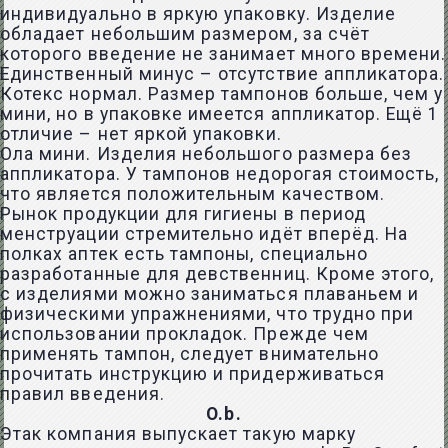
индивидуально в яркую упаковку. Изделие
обладает небольшим размером, за счёт
которого введение не занимает много времени.
Единственный минус – отсутствие аппликатора.
Котекс нормал. Размер тампонов больше, чем у
мини, но в упаковке имеется аппликатор. Ещё 1
отличие – нет яркой упаковки.
Ола мини. Изделия небольшого размера без
аппликатора. У тампонов недорогая стоимость,
что является положительным качеством.
Рынок продукции для гигиены в период
менструации стремительно идёт вперёд. На
полках аптек есть тампоны, специально
разработанные для девственниц. Кроме этого,
с изделиями можно заниматься плаваньем и
физическими упражнениями, что трудно при
использовании прокладок. Прежде чем
применять тампон, следует внимательно
прочитать инструкцию и придерживаться
правил введения.
O.b.
Этак компания выпускает такую марку