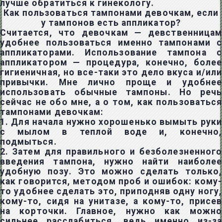
лучше обратиться к гинекологу.
Как пользоваться тампонами девочкам, если
у тампонов есть аппликатор?
Считается, что девочкам — девственницам
удобнее пользоваться именно тампонами с
аппликаторами. Использование тампона с
аппликатором — процедура, конечно, более
гигиеничная, но все-таки это дело вкуса и/или
привычки. Мне лично проще и удобнее
использовать обычные тампоны. Но речь
сейчас не обо мне, а о том, как пользоваться
тампонами девочкам:
1. Для начала нужно хорошенько вымыть руки
с мылом в теплой воде и, конечно,
подмыться.
2. Затем для правильного и безболезненного
введения тампона, нужно найти наиболее
удобную позу. Это можно сделать только,
как говорится, методом проб и ошибок: кому-
то удобнее сделать это, приподняв одну ногу,
кому-то, сидя на унитазе, а кому-то, присев
на корточки. Главное, нужно как можно
сильнее расслабиться, ведь именно из-за