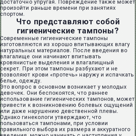
достаточно упругая. Повреждение также может
произойти раньше времени при занятиях
спортом.
Что представляют собой
гигиенические тампоны?
Современные гигиенические тампоны
изготовляются из хорошо впитывающих влагу
натуральных материалов. После введения во
влагалище они начинают впитывать
кровянистые выделения и влагалищный
секрет. При этом тампоны разбухают и не
позволяют крови «протечь» наружу и испачкать
белье, одежду.
Это вопрос в основном возникает у молодых
девочек. Они беспокоятся, что раннее
использование гигиенических тампонов, может
привести к возникновению болевых ощущений
или даже нарушению девственной плевы.
Однако гинекологи утверждают, что
пользоваться тампонами, при условии
правильного выбора их размера и аккуратного
введения, можно начинать с наступления у