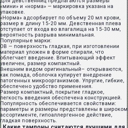
Для девственниц предлагаются размеры
«мини» и «норма» — маркировка указана на
упаковке.
«Норма» адсорбирует по объему 20 мл крови,
размер в длину 15-20 мм. Девственная плева
отступает от входа во влагалища на 15-30 мм,
вероятность разрыва минимальная.
Популярные марки:
ОВ — поверхность гладкая, при изготовлении
материал уложен в форме спирали, что
облегчает введение. Впитывающий эффект
увеличен, размер компактный.
Внешним видом оригинальный– открываются,
как помада, оболочка купирует внедрение
патогенных микроорганизмов. Упругие, гибкие,
обеспечено удобство применения.
Размер компактный, покрытие гладкое,
легкость введения обеспечена конструкцией.
Популярность обеспечивается свойствами:
параметры и размеры представлены в широком
ассортименте, гипоаллергенное действие,
гладкая поверхность.
Какие тампоны считаются лучшими для