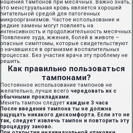
ношения тампонов при месячных. Важно знать,
что менструальная кровь является хорошей
питательной средой для патогенных
микроорганизмов. Частое использование и
редкие замены могут повлиять на
интенсивность и продолжительность месячных.
Появление зуда, жжения, болей в животе –
опасные симптомы, которые свидетельствуют
о начавшихся в организме воспалительных
процессах. Без участия врача эту проблему не
решить.
Как правильно пользоваться
тампонами?
Постоянное использование тампонов не
желательно, лучше всего
чередовать их с
обычными прокладками
.
Менять тампон следует
каждые 3 часа
После введения тампона
ты не должна
ощущать никакого дискомфорта. Если это не
так, следует извлечь тампон и повторить эту
процедуру заново.
При открытии индивидуальной упаковки