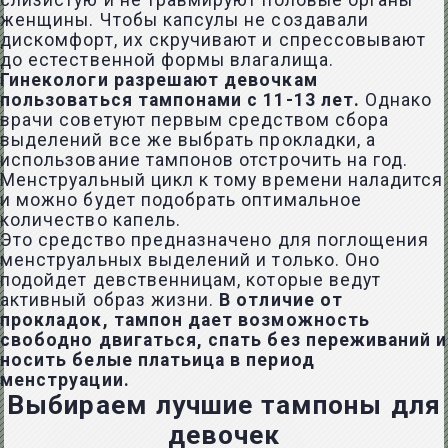
слизистую и не травмируют половые органы
женщины. Чтобы капсулы не создавали
дискомфорт, их скручивают и спрессовывают
до естественной формы влагалища.
Гинекологи разрешают девочкам
пользоваться тампонами с 11-13 лет.
Однако
врачи советуют первым средством сбора
выделений все же выбрать прокладки, а
использование тампонов отстрочить на год.
Менструальный цикл к тому времени наладится
и можно будет подобрать оптимальное
количество капель.
Это средство предназначено для поглощения
менструальных выделений и только. Оно
подойдет девственницам, которые ведут
активный образ жизни.
В отличие от
прокладок, тампон дает возможность
свободно двигаться, спать без переживаний и
носить белые платьица в период
менструации.
Выбираем лучшие тампоны для
девочек