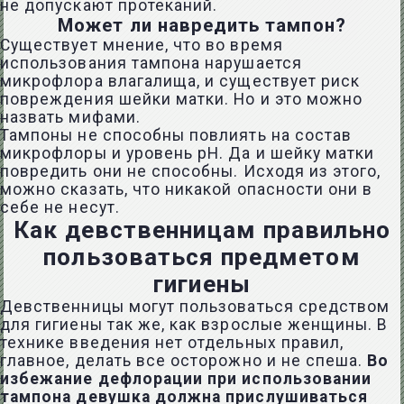
не допускают протеканий.
Может ли навредить тампон?
Существует мнение, что во время
использования тампона нарушается
микрофлора влагалища, и существует риск
повреждения шейки матки. Но и это можно
назвать мифами.
Тампоны не способны повлиять на состав
микрофлоры и уровень pH. Да и шейку матки
повредить они не способны. Исходя из этого,
можно сказать, что никакой опасности они в
себе не несут.
Как девственницам правильно
пользоваться предметом
гигиены
Девственницы могут пользоваться средством
для гигиены так же, как взрослые женщины. В
технике введения нет отдельных правил,
главное, делать все осторожно и не спеша.
Во
избежание дефлорации при использовании
тампона девушка должна прислушиваться