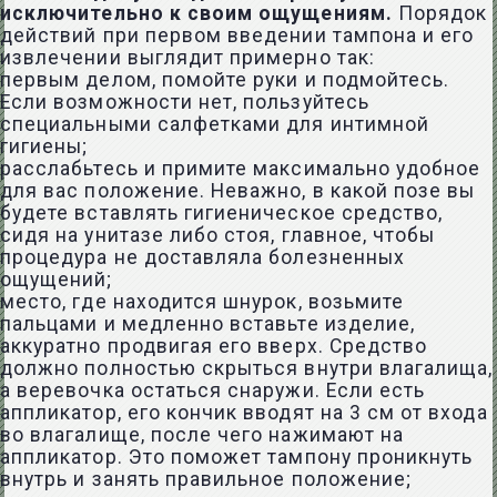
исключительно к своим ощущениям.
Порядок
действий при первом введении тампона и его
извлечении выглядит примерно так:
первым делом, помойте руки и подмойтесь.
Если возможности нет, пользуйтесь
специальными салфетками для интимной
гигиены;
расслабьтесь и примите максимально удобное
для вас положение. Неважно, в какой позе вы
будете вставлять гигиеническое средство,
сидя на унитазе либо стоя, главное, чтобы
процедура не доставляла болезненных
ощущений;
место, где находится шнурок, возьмите
пальцами и медленно вставьте изделие,
аккуратно продвигая его вверх. Средство
должно полностью скрыться внутри влагалища,
а веревочка остаться снаружи. Если есть
аппликатор, его кончик вводят на 3 см от входа
во влагалище, после чего нажимают на
аппликатор. Это поможет тампону проникнуть
внутрь и занять правильное положение;