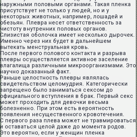
наружными половыми органами. Такая пленка
присутствует не только у людей, но и у
некоторых животных, например, лошадей и
обезьян. Плевра несет ответственность за
чистоту внутренних половых органов.
Слизистая оболочка имеет несколько дырочек.
Именно через них будет в дальнейшем
вытекать менструальная кровь.
После первого полового контакта и разрыва
плевры осуществляется активное заселение
влагалища различными микроорганизмами. Это
научно доказанный факт.
Раньше целостность плевры являлась
свидетельством целомудрия. Категорически
запрещено было заниматься сексом до
официального вступления в брак. Первый секс
может проходить для девочки весьма
болезненно. При этом есть вероятность
появления несущественного кровотечения.
С первого раза плева может не травмироваться
и оставаться целой даже до момента родов.
Это вероятно, если у женщин пленка