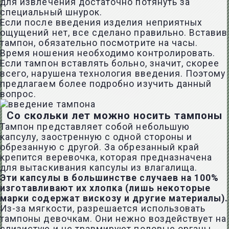
для извлечения достаточно потянуть за
специальный шнурок.
Если после введения изделия неприятных
ощущений нет, все сделано правильно. Вставив
тампон, обязательно посмотрите на часы.
Время ношения необходимо контролировать.
Если тампон вставлять больно, значит, скорее
всего, нарушена технология введения. Поэтому
предлагаем более подробно изучить данный
вопрос.
Со скольки лет можно носить тампоны
Тампон представляет собой небольшую
капсулу, заостренную с одной стороны и
обрезанную с другой. За обрезанный край
крепится веревочка, которая предназначена
для вытаскивания капсулы из влагалища.
Эти капсулы в большинстве случаев на 100%
изготавливают их хлопка (лишь некоторые
марки содержат вискозу и другие материалы).
Из-за мягкости, разрешается использовать
тампоны девочкам. Они нежно воздействует на