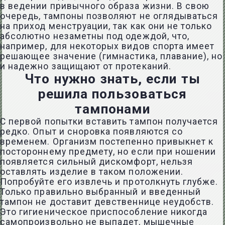
в ведении привычного образа жизни. В свою
очередь, тампоны позволяют не оглядываться
на приход менструации, так как они не только
абсолютно незаметны под одеждой, что,
например, для некоторых видов спорта имеет
решающее значение (гимнастика, плавание), но
и надежно защищают от протеканий.
Что нужно знать, если ты
решила пользоваться
тампонами
С первой попытки вставить тампон получается
редко. Опыт и сноровка появляются со
временем. Организм постепенно привыкнет к
постороннему предмету, но если при ношении
появляется сильный дискомфорт, нельзя
оставлять изделие в таком положении.
Попробуйте его извлечь и протолкнуть глубже.
Только правильно выбранный и введенный
тампон не доставит девственнице неудобств.
Это гигиеническое приспособление никогда
самопроизвольно не выпадет, мышечные