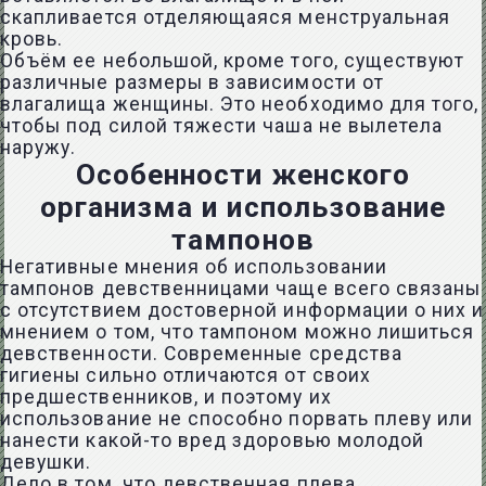
скапливается отделяющаяся менструальная
кровь.
Объём ее небольшой, кроме того, существуют
различные размеры в зависимости от
влагалища женщины. Это необходимо для того,
чтобы под силой тяжести чаша не вылетела
наружу.
Особенности женского
организма и использование
тампонов
Негативные мнения об использовании
тампонов девственницами чаще всего связаны
с отсутствием достоверной информации о них и
мнением о том, что тампоном можно лишиться
девственности. Современные средства
гигиены сильно отличаются от своих
предшественников, и поэтому их
использование не способно порвать плеву или
нанести какой-то вред здоровью молодой
девушки.
Дело в том, что девственная плева