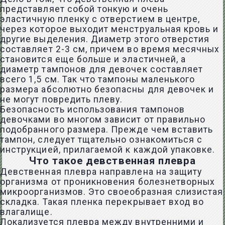
представляет собой тонкую и очень
эластичную пленку с отверстием в центре,
через которое выходит менструальная кровь и
другие выделения. Диаметр этого отверстия
составляет 2-3 см, причем во время месячных
становится еще больше и эластичней, а
диаметр тампонов для девочек составляет
всего 1,5 см. Так что тампоны маленького
размера абсолютно безопасны для девочек и
не могут повредить плеву.
Безопасность использования тампонов
девочками во многом зависит от правильно
подобранного размера. Прежде чем вставить
тампон, следует тщательно ознакомиться с
инструкцией, прилагаемой к каждой упаковке.
Что такое девственная плевра
Девственная плевра направлена на защиту
организма от проникновения болезнетворных
микроорганизмов. Это своеобразная слизистая
складка. Такая пленка перекрывает вход во
влагалище.
Локализуется плевра между внутренними и