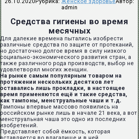
26.10.2020
Рубрика:
Женское здоровье
Автор:
admin
Средства гигиены во время
месячных
Для далекие времена пытались изобрести
различные средства по защите от протеканий,
но достаточно долгое время в силу низкого
социально-экономического развития стран, а
также различного рода производств, выбор не
удовлетворял многих женщин.
На рынке самым популярным товаром на
протяжении нескольких десятков лет
оставались лишь прокладки, в настоящее
время применяются ещё и такие средства,
как тампоны, менструальные чаши и т.д.
Тампоны впервые массово появились на
российском рынке лишь в начале 21 века, а вот
менструальная чаша это одно из последних
изобретений.
Представляет собой ёмкость, которая
вставляется во влагалище и в ней