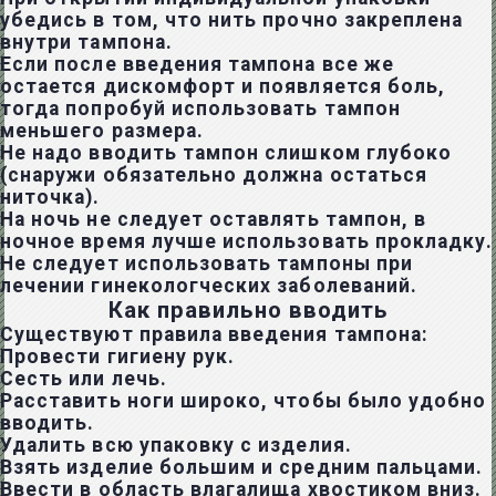
убедись в том, что
нить прочно закреплена
внутри тампона
.
Если после введения тампона все же
остается дискомфорт и появляется боль
,
тогда попробуй использовать тампон
меньшего размера.
Не надо вводить тампон слишком глубоко
(снаружи обязательно должна остаться
ниточка).
На ночь не следует оставлять тампон,
в
ночное время лучше использовать прокладку.
Не следует использовать тампоны
при
лечении гинекологческих заболеваний
.
Как правильно вводить
Существуют правила введения тампона:
Провести гигиену рук.
Сесть или лечь.
Расставить ноги широко, чтобы было удобно
вводить.
Удалить всю упаковку с изделия.
Взять изделие большим и средним пальцами.
Ввести в область влагалища хвостиком вниз.