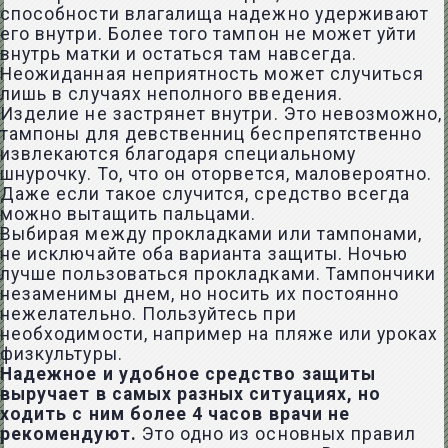
способности влагалища надежно удерживают
его внутри. Более того тампон не может уйти
внутрь матки и остаться там навсегда.
Неожиданная неприятность может случиться
лишь в случаях неполного введения.
Изделие не застрянет внутри. Это невозможно,
тампоны для девственниц беспрепятственно
извлекаются благодаря специальному
шнурочку. То, что он оторвется, маловероятно.
Даже если такое случится, средство всегда
можно вытащить пальцами.
Выбирая между прокладками или тампонами,
не исключайте оба варианта защиты. Ночью
лучше пользоваться прокладками. Тампончики
незаменимы днем, но носить их постоянно
нежелательно. Пользуйтесь при
необходимости, например на пляже или уроках
физкультуры.
Надежное и удобное средство защиты
выручает в самых разных ситуациях, но
ходить с ним более 4 часов врачи не
рекомендуют.
Это одно из основных правил