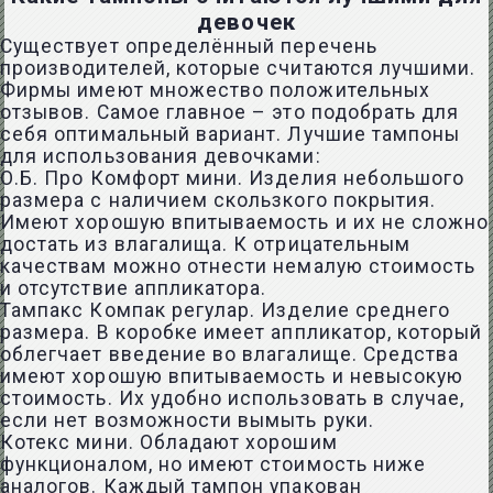
девочек
Существует определённый перечень
производителей, которые считаются лучшими.
Фирмы имеют множество положительных
отзывов. Самое главное – это подобрать для
себя оптимальный вариант. Лучшие тампоны
для использования девочками:
О.Б. Про Комфорт мини. Изделия небольшого
размера с наличием скользкого покрытия.
Имеют хорошую впитываемость и их не сложно
достать из влагалища. К отрицательным
качествам можно отнести немалую стоимость
и отсутствие аппликатора.
Тампакс Компак регулар. Изделие среднего
размера. В коробке имеет аппликатор, который
облегчает введение во влагалище. Средства
имеют хорошую впитываемость и невысокую
стоимость. Их удобно использовать в случае,
если нет возможности вымыть руки.
Котекс мини. Обладают хорошим
функционалом, но имеют стоимость ниже
аналогов. Каждый тампон упакован