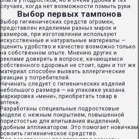
опыта у подростков, но и очень удобна в тех
случаях, когда нет возможности помыть руки.
Выбор первых тампонов
Выбор гигиенических средств огромен,
представлен изделиями разных марок и
размеров, при изготовлении используют
искусственные и натуральные материалы —
оценить удобство и качество возможно только
на собственном опыте. Мнению других и
рекламе доверять в вопросе, качающемся
собственного здоровья не стоит, один и тот же
материал способен вызвать аллергические
реакции у потребителей.
Начинать следует с гигиенических изделий
небольшого размера — на упаковке указана
маркировка «мини», приобретать товар в
аптеке.
Разработаны специальные подростковые
модели с нежным покрытием, повышенной
пористостью для впитывания выделений,
удобным аппликатором. Это помогает новичкам
освоить гигиеническое средство.