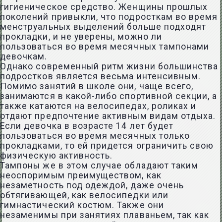
гигиеническое средство. Женщины прошлых
поколений привыкли, что подросткам во время
менструальных выделений больше подходят
прокладки, и не уверены, можно ли
пользоваться во время месячных тампонами
девочкам.
Однако современный ритм жизни большинства
подростков является весьма интенсивным.
Помимо занятий в школе они, чаще всего,
занимаются в какой-либо спортивной секции, а
также катаются на велосипедах, роликах и
отдают предпочтение активным видам отдыха.
Если девочка в возрасте 14 лет будет
пользоваться во время месячных только
прокладками, то ей придется ограничить свою
физическую активность.
Тампоны же в этом случае обладают таким
неоспоримым преимуществом, как
незаметность под одеждой, даже очень
обтягивающей, как велосипедки или
гимнастический костюм. Также они
незаменимы при занятиях плаваньем, так как