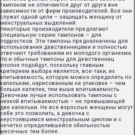
тампонов не отличаются друг от друга вне
зависимости от фирм производителей. Все они
служат одной цели – защищать женщину от
менструальных выделений.
Некоторые производители предлагают
специальную серию тампонов – для
подростков. Эти тампоны предназначены для
использования девственницами и полностью
отвечают требованиям их молодого организма.
Но и обычные тампоны для девственниц
вполне подойдут, поскольку главным
критерием выбора является, все-таки, их
впитываемость, которую можно определить по
капелькам, нарисованным на упаковке – чем
больше капелек, тем выше впитываемость.
Девочкам лучше использовать тампоны с
низкой впитываемостью – не превышающей
две капельки. Не все взрослые женщины могут
себе это позволить, а девочка с
неустоявшимся менструальным циклом и с
нечетко определившейся обильностью
месячных тем более.