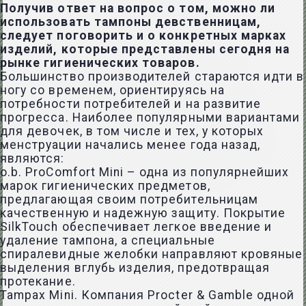
Получив ответ на вопрос о том, можно ли
использовать тампоны девственницам,
следует поговорить и о конкретных марках
изделий, которые представлены сегодня на
рынке гигиенических товаров.
Большинство производителей стараются идти в
ногу со временем, ориентируясь на
потребности потребителей и на развитие
прогресса. Наиболее популярными вариантами
для девочек, в том числе и тех, у которых
менструации начались менее года назад,
являются:
o.b. ProComfort Mini – одна из популярнейших
марок гигиенических предметов,
предлагающая своим потребительницам
качественную и надежную защиту. Покрытие
SilkTouch обеспечивает легкое введение и
удаление тампона, а специальные
спиралевидные желобки направляют кровяные
выделения вглубь изделия, предотвращая
протекание.
Tampax Mini. Компания Procter & Gamble одной