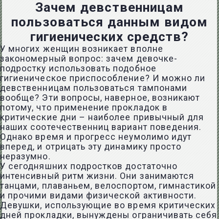
Зачем девственницам
пользоваться данным видом
гигиенических средств?
У многих женщин возникает вполне
закономерный вопрос: зачем девочке-
подростку использовать подобное
гигиеническое приспособление? И можно ли
девственницам пользоваться тампонами
вообще? Эти вопросы, наверное, возникают
потому, что применение прокладок в
критические дни – наиболее привычный для
наших соотечественниц вариант поведения.
Однако время и прогресс неумолимо идут
вперед, и отрицать эту динамику просто
неразумно.
У сегодняшних подростков достаточно
интенсивный ритм жизни. Они занимаются
танцами, плаваньем, велоспортом, гимнастикой
и прочими видами физической активности.
Девушки, использующие во время критических
дней прокладки, вынуждены ограничивать себя