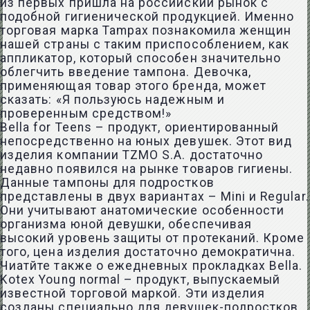
из первых пришла на российский рынок с
подобной гигиенической продукцией. Именно
торговая марка Tampax познакомила женщин
нашей страны с таким приспособлением, как
аппликатор, который способен значительно
облегчить введение тампона. Девочка,
применяющая товар этого бренда, может
сказать: «Я пользуюсь надежным и
проверенным средством!»
Bella for Teens – продукт, ориентированный
непосредственно на юных девушек. Этот вид
изделия компании TZMO S.A. достаточно
недавно появился на рынке товаров гигиены.
Данные тампоны для подростков
представлены в двух вариантах – Mini и Regular.
Они учитывают анатомические особенности
организма юной девушки, обеспечивая
высокий уровень защиты от протеканий. Кроме
того, цена изделия достаточно демократична.
Чиатйте также о ежедневных прокладках Bella.
Kotex Young normal – продукт, выпускаемый
известной торговой маркой. Эти изделия
созданы специально для девушек-подростков,