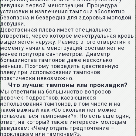
девушки первой менструации. Процедура
установки и извлечения тампона абсолютно
безопасна и безвредна для здоровья молодой
девушки.
Девственная плева имеет специальное
отверстие, через которое менструальная кровь
выделяется наружу. Размер этого отверстия к
моменту начала менструаций составляет не
менее полутора сантиметров. Диаметр
большинства тампонов даже несколько
меньше. Поэтому повредить девственную
плеву при использовании тампонов
практически невозможно.
Что лучше: тампоны или прокладки?
Мы ответили на большинство вопросов
девочек-подростков, касающихся
использования тампонов, в том числе и на
такой важный как «Со скольки лет можно
пользоваться тампонами?». Но есть еще один,
ответ, на который также интересен молодым
девушкам: «Чему отдать предпочтение –
прокладкам или тампонам?».