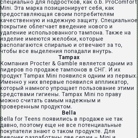
специально для подростков, как o.b. ProComfort
Mini. Эта марка позиционирует себя, как
предоставляющая своим потребителям
качественную и надежную защиту. Специальное
покрытие облегчает введение нового и
удаление использованного тампона. Также на
изделие имеются желобки, которые
располагаются спиралью и отвечают за то,
чтобы все выделения попадали внутрь.
Tampax
Компания Procter & Gamble является одним из
лидеров по продаже тампонов в СНГ. И их
продукт Tampax Mini появился одним из первых.
Именно у них впервые появился аппликатор,
который намного упрощает пользование этими
средствами гигиены. Tampax Mini по праву
можно считать самым надежным и
проверенным продуктом.
Bella
Bella for Teens появились в продаже не так
давно, поэтому еще не все потенциальные
покупатели знают о таком продукте. Для
девочек разработаны две серии – Mini и