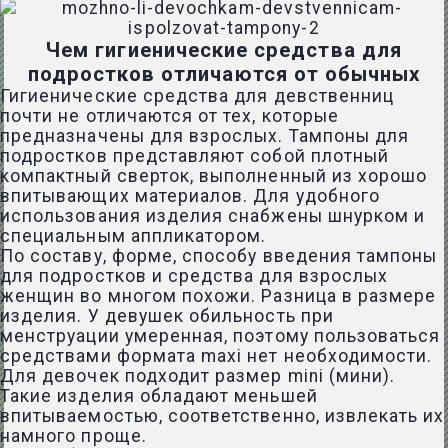
Чем гигиенические средства для
подростков отличаются от обычных
Гигиенические средства для девственниц
почти не отличаются от тех, которые
предназначены для взрослых. Тампоны для
подростков представляют собой плотный
компактный сверток, выполненный из хорошо
впитывающих материалов. Для удобного
использования изделия снабжены шнурком и
специальным аппликатором.
По составу, форме, способу введения тампоны
для подростков и средства для взрослых
женщин во многом похожи. Разница в размере
изделия. У девушек обильность при
менструации умеренная, поэтому пользоваться
средствами формата maxi нет необходимости.
Для девочек подходит размер mini (мини).
Такие изделия обладают меньшей
впитываемостью, соответственно, извлекать их
намного проще.