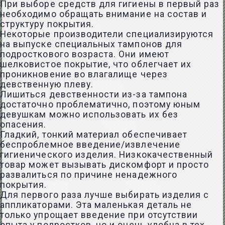
При выборе средств для гигиены в первый раз
необходимо обращать внимание на состав и
структуру покрытия.
Некоторые производители специализируются
на выпуске специальных тампонов для
подросткового возраста. Они имеют
шелковистое покрытие, что облегчает их
проникновение во влагалище через
девственную плеву.
Лишиться девственности из-за тампона
достаточно проблематично, поэтому юным
девушкам можно использовать их без
опасения.
Гладкий, тонкий материал обеспечивает
беспроблемное введение/извлечение
гигиенического изделия. Низкокачественный
товар может вызывать дискомфорт и просто
развалиться по причине ненадежного
покрытия.
Для первого раза лучше выбирать изделия с
аппликаторами. Эта маленькая деталь не
только упрощает введение при отсутствии