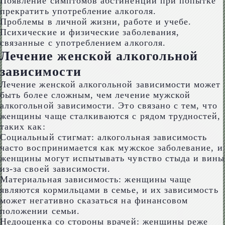
Появление симптомов абстиненции при попытке
прекратить употребление алкоголя.
Проблемы в личной жизни, работе и учебе.
Психические и физические заболевания,
связанные с употреблением алкоголя.
Лечение женской алкогольной
зависимости
Лечение женской алкогольной зависимости может
быть более сложным, чем лечение мужской
алкогольной зависимости. Это связано с тем, что
женщины чаще сталкиваются с рядом трудностей,
таких как:
Социальный стигмат: алкогольная зависимость
часто воспринимается как мужское заболевание, и
женщины могут испытывать чувство стыда и вины
из-за своей зависимости.
Материальная зависимость: женщины чаще
являются кормильцами в семье, и их зависимость
может негативно сказаться на финансовом
положении семьи.
Недооценка со стороны врачей: женщины реже