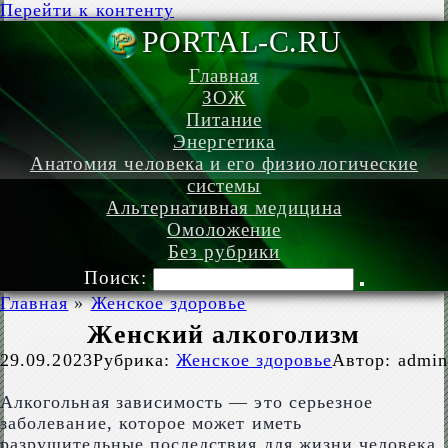
Перейти к контенту
PORTAL-C.
Главная
ЗОЖ
Питание
Энергетика
Анатомия человека и его физиологические
системы
Альтернативная медицина
Омоложение
Без рубрики
Поиск:
Главная
»
Женское здоровье
Женский алкоголизм
29.09.2023
Рубрика:
Женское здоровье
Автор:
admin
Алкогольная зависимость — это серьезное
заболевание, которое может иметь
разрушительные последствия для жизни человека.