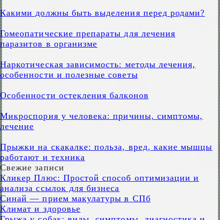
Какими должны быть выделения перед родами?
Гомеопатические препараты для лечения
паразитов в организме
Наркотическая зависимость: методы лечения,
особенности и полезные советы
Особенности остекления балконов
Микроспория у человека: причины, симптомы,
лечение
Прыжки на скакалке: польза, вред, какие мышцы
работают и техника
Свежие записи
Кликер Плюс: Простой способ оптимизации и
анализа ссылок для бизнеса
Синай — прием макулатуры в СПб
Климат и здоровье
Грыжа у собак: виды, симптомы, диагностика и