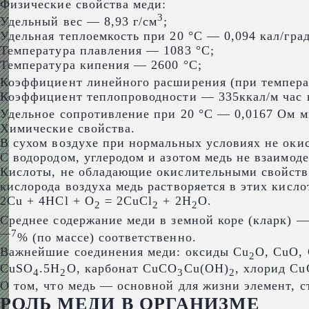
Физические свойства меди:
3
Удельный вес — 8,93 г/cм
;
Удельная теплоемкость при 20 °C — 0,094 кал/град
Температура плавления — 1083 °C;
Температура кипения — 2600 °C;
Коэффициент линейного расширения (при температ
Коэффициент теплопроводности — 335ккал/м час 
Удельное сопротивление при 20 °C — 0,0167 Ом 
Химические свойства.
В сухом воздухе при нормальных условиях не окис
С водородом, углеродом и азотом медь не взаимод
Кислоты, не обладающие окислительными свойствам
кислорода воздуха медь растворяется в этих кисл
2Cu + 4HCl + O
= 2CuCl
+ 2H
O.
2
2
2
Среднее содержание меди в земной коре (кларк) — 
—
7
% (по массе) соответственно.
Важнейшие соединения меди: оксиды Cu
O, CuO,
2
CuSO
.5H
O, карбонат CuCO
Cu(OH)
, хлорид Cu
4
2
3
2
О том, что медь — основной для жизни элемент, ст
РОЛЬ МЕДИ В ОРГАНИЗМЕ