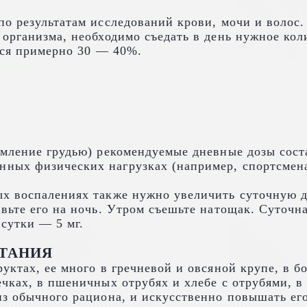
о результатам исследований крови, мочи и волос.
организма, необходимо съедать в день нужное кол
тся примерно 30 — 40%.
мление грудью) рекомендуемые дневные дозы соста
ых физических нагрузках (например, спортсменам
х воспалениях также нужно увеличить суточную до
вьте его на ночь. Утром съешьте натощак. Суточн
сутки — 5 мг.
ИТАНИЯ
ктах, ее много в гречневой и овсяной крупе, в бо
чках, в пшеничных отрубях и хлебе с отрубями, в 
з обычного рациона, и искусственно повышать его