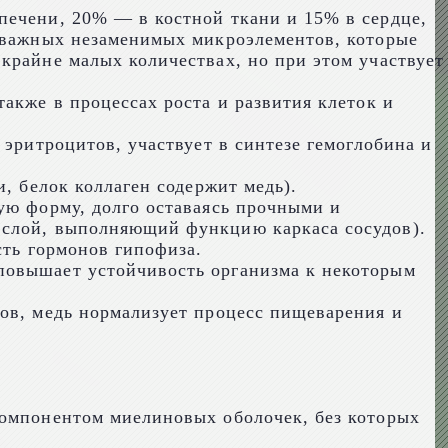
печени, 20% — в костной ткани и 15% в сердце,
з важных незаменимых микроэлементов, которые
крайне малых количествах, но при этом участвует
акже в процессах роста и развития клеток и
 эритроцитов, участвует в синтезе гемоглобина и
, белок коллаген содержит медь).
ую форму, долго оставаясь прочными и
 слой, выполняющий функцию каркаса сосудов).
сть гормонов гипофиза.
повышает устойчивость организма к некоторым
ков, медь нормализует процесс пищеварения и
компонентом миелиновых оболочек, без которых