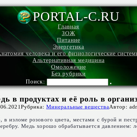
PORTAL-C.RU
Главная
ЗОЖ
Питание
Энергетика
натомия человека и его физиологические систе
Альтернативная медицина
Омоложение
Без рубрики
Поиск:
дь в продуктах и её роль в органи
.06.2021
Рубрика:
Минеральные вещества
Автор:
ad
, в изломе розового цвета, местами с бурой и пе
серебру. Медь хорошо обрабатывается давлением: л