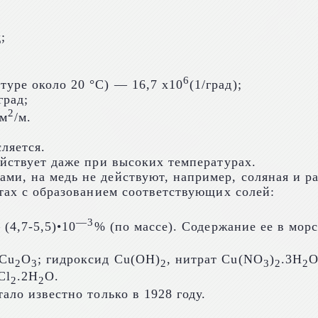
;
6
уре около 20 °C) — 16,7 х10
(1/град);
град;
2
мм
/м.
ляется.
ействует даже при высоких температурах.
и, на медь не действуют, например, соляная и ра
отах с образованием соответствующих солей:
—
3
(4,7-5,5)•10
% (по массе). Содержание ее в морс
 Cu
O
; гидроксид Cu(OH)
, нитрат Cu(NO
)
.3H
O
2
3
2
3
2
2
Cl
.2H
O.
2
2
ало известно только в 1928 году.