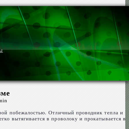
мы
зме
min
строй побежалостью. Отличный проводник тепла и
егко вытягивается в проволоку и прокатывается в