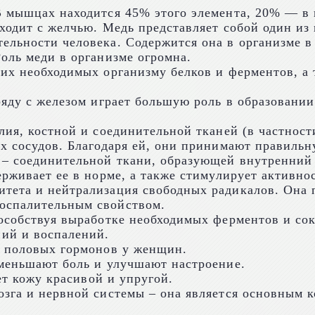
В мышцах находится 45% этого элемента, 20% — в 
сходит с желчью. Медь представляет собой один и
льности человека. Содержится она в организме в 
оль меди в организме огромна.
их необходимых организму белков и ферментов, а т
ряду с железом играет большую роль в образовании
ия, костной и соединительной тканей (в частности
х сосудов. Благодаря ей, они принимают правильн
 – соединительной ткани, образующей внутренний
ерживает ее в норме, а также стимулирует активно
тета и нейтрализация свободных радикалов. Она 
оспалительным свойством.
пособствуя выработке необходимых ферментов и со
ий и воспалений.
и половых гормонов у женщин.
уменьшают боль и улучшают настроение.
ет кожу красивой и упругой.
озга и нервной системы – она является основным 