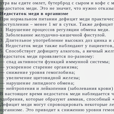
утра вы едите омлет, бутерброд с сыром и кофе с 
недостаток меди. Это не значит, что нужно отказ
Недостаток меди в организме
При нормальном питании дефицит меди практическ
поступлении – менее 1 мг в сутки. Также дефици
1. Нарушение процессов регуляции обмена меди.
2. Заболевание желудочно-кишечной фистулой.
3. Длительное употребление высоких доз цинка и 
4. Недостаток меди также наблюдают у пациентов,
5. Способствует дефициту алкоголь, а яичный жел
Недостаток меди проявляется по-разному:
— спад активности функций иммунной системы;
— ускоренное старение организма;
— снижение уровня гемоглобина;
— увеличение щитовидной железы;
— нарушение липидного обмена;
— нейтропения и лейкопения (заболевания крови) 
В настоящее время недостаток меди наблюдается ч
удобрения, которые образуют аммиак, способный «
Дефицит меди могут спровоцировать некоторые ле
организме. Это приводит к снижению уровня гемог