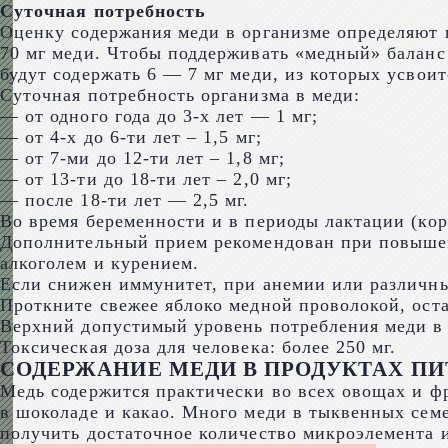
Суточная потребность
Оценку содержания меди в организме определяют п
70 мг меди. Чтобы поддерживать «медный» баланс 
будут содержать 6 — 7 мг меди, из которых усвои
Суточная потребность организма в меди:
— от одного года до 3-х лет — 1 мг;
— от 4-х до 6-ти лет – 1,5 мг;
— от 7-ми до 12-ти лет – 1,8 мг;
— от 13-ти до 18-ти лет – 2,0 мг;
— после 18-ти лет — 2,5 мг.
Во время беременности и в периоды лактации (кор
Дополнительный прием рекомендован при повышенн
алкоголем и курением.
Если снижен иммунитет, при анемии или различны
Проткните свежее яблоко медной проволокой, оста
Верхний допустимый уровень потребления меди в 
Токсическая доза для человека: более 250 мг.
СОДЕРЖАНИЕ МЕДИ В ПРОДУКТАХ П
Медь содержится практически во всех овощах и фру
в шоколаде и какао. Много меди в тыквенных семе
получить достаточное количество микроэлемента и