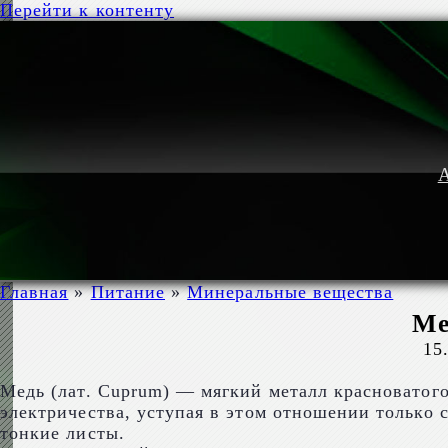
Перейти к контенту
А
Главная
»
Питание
»
Минеральные вещества
Ме
15
Медь (лат. Cuprum) — мягкий металл красноватого
электричества, уступая в этом отношении только 
тонкие листы.