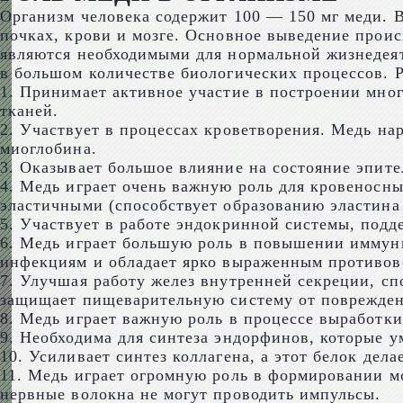
Организм человека содержит 100 — 150 мг меди. 
почках, крови и мозге. Основное выведение прои
являются необходимыми для нормальной жизнедеяте
в большом количестве биологических процессов. Р
1. Принимает активное участие в построении мног
тканей.
2. Участвует в процессах кроветворения. Медь на
миоглобина.
3. Оказывает большое влияние на состояние эпител
4. Медь играет очень важную роль для кровеносны
эластичными (способствует образованию эластина
5. Участвует в работе эндокринной системы, подд
6. Медь играет большую роль в повышении иммуни
инфекциям и обладает ярко выраженным противов
7. Улучшая работу желез внутренней секреции, с
защищает пищеварительную систему от поврежден
8. Медь играет важную роль в процессе выработк
9. Необходима для синтеза эндорфинов, которые 
10. Усиливает синтез коллагена, а этот белок дела
11. Медь играет огромную роль в формировании м
нервные волокна не могут проводить импульсы.