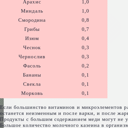
Арахис
1,0
Миндаль
1,0
Смородина
0,8
Грибы
0,7
Изюм
0,4
Чеснок
0,3
Чернослив
0,3
Фасоль
0,2
Бананы
0,1
Свекла
0,1
Морковь
0,1
Если большинство витаминов и микроэлементов раз
останется неизменным и после варки, и после жар
Продукты с большим содержанием меди могут не ус
Большое количество молочного казеина в организм