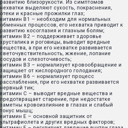
развитию близорукости. Из симптомов
нехватки выделяют сухость, покраснения,
отеки и красные прожилки глаз;
витамин B1 – необходим для нормальных
обменных процессов, его нехватка приводит к
развитию косоглазия и глазным болям;
витамин B2 – поддерживает здоровье
хрусталика и роговицы, выводит вредные
вещества, а при его нехватке развивается
светочувствительность, жжение, лопание
сосудов и слезоточивость;
витамин B3 – нормализует кровообращение и
защищает от кислородного голодания;
витамин B6 – нормализует процесс
расслабления, при его нехватке развивается
нервный тик;
витамин C – выводит вредные вещества и
предотвращает старение, при недостатке
заметны кровоизлияние в глазах и слабый
тонус мышц;
витамин E – основной защитник от
ультрафиолета и других вредных факторов;
витамин F – регулирует давление внутри глаза,