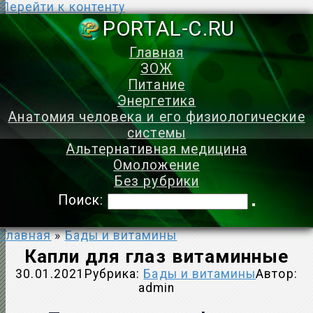
Перейти к контенту
PORTAL-C.
Главная
ЗОЖ
Питание
Энергетика
Анатомия человека и его физиологические
системы
Альтернативная медицина
Омоложение
Без рубрики
Поиск:
Главная
»
Бады и витамины
Капли для глаз витаминные
30.01.2021
Рубрика:
Бады и витамины
Автор:
admin