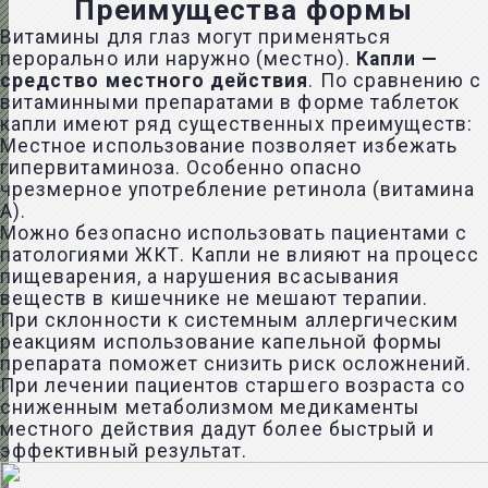
Преимущества формы
Витамины для глаз могут применяться
перорально или наружно (местно).
Капли —
средство местного действия
. По сравнению с
витаминными препаратами в форме таблеток
капли имеют ряд существенных преимуществ:
Местное использование позволяет избежать
гипервитаминоза. Особенно опасно
чрезмерное употребление ретинола (витамина
А).
Можно безопасно использовать пациентами с
патологиями ЖКТ. Капли не влияют на процесс
пищеварения, а нарушения всасывания
веществ в кишечнике не мешают терапии.
При склонности к системным аллергическим
реакциям использование капельной формы
препарата поможет снизить риск осложнений.
При лечении пациентов старшего возраста со
сниженным метаболизмом медикаменты
местного действия дадут более быстрый и
эффективный результат.