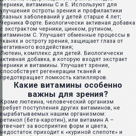
черники, витамины С и Е. Используют для
улучшения остроты зрения и профилактики
глазных заболеваний у детей старше 4 лет;
Черника Форте. Биологически активная добавка
с экстрактом черники, цинком, рутином,
витамином С. Улучшает обменные процессы в
тканях и остроту зрения, защищает глаза от
негативного воздействия;
Лютеин, комплекс для детей. Биологически
активная добавка, в которую входят экстракт
черники и витамины. Улучшает зрение,
способствует регенерации тканей и
предотвращает ломкость капилляров.
Какие витамины особенно
важны для зрения?
Кроме лютеина, человеческий организм
требует поступления других витаминов, не
вырабатываемых нашим организмом:
ретинол (бета-каротин), или витамин A –
отвечает за восприятие форм и цвета,
недостаток приходит к «куриной слепоте» и