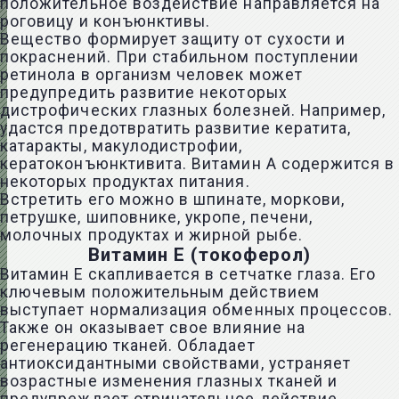
положительное воздействие направляется на
роговицу и конъюнктивы.
Вещество формирует защиту от сухости и
покраснений. При стабильном поступлении
ретинола
в организм человек может
предупредить развитие некоторых
дистрофических глазных болезней. Например,
удастся предотвратить развитие
кератита
,
катаракты
,
макулодистрофии
,
кератоконъюнктивита
. Витамин А содержится в
некоторых продуктах питания.
Встретить его можно в шпинате, моркови,
петрушке, шиповнике, укропе, печени,
молочных продуктах и жирной рыбе.
Витамин Е (токоферол)
Витамин Е скапливается в сетчатке глаза. Его
ключевым положительным действием
выступает нормализация обменных процессов.
Также он оказывает свое влияние на
регенерацию тканей. Обладает
антиоксидантными свойствами, устраняет
возрастные изменения глазных тканей и