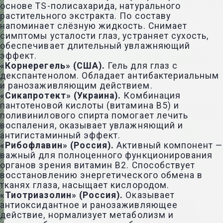
основе TS-полисахарида, натурального
растительного экстракта. По составу
напоминает слёзную жидкость. Снимает
симптомы усталости глаз, устраняет сухость,
обеспечивает длительный увлажняющий
эффект.
«Корнерегель» (США).
Гель для глаз с
декспантенолом. Обладает антибактериальным
и ранозаживляющим действием.
«Сикапротект» (Украина).
Комбинация
пантотеновой кислоты (витамина В5) и
поливинилового спирта помогает лечить
воспаления, оказывает увлажняющий и
антигистаминный эффект.
«Рибофлавин» (Россия).
Активный компонент —
важный для полноценного функционирования
органов зрения витамин В2. Способствует
восстановлению энергетического обмена в
тканях глаза, насыщает кислородом.
«Тиотриазолин» (Россия).
Оказывает
антиоксидантное и ранозаживляющее
действие, нормализует метаболизм и