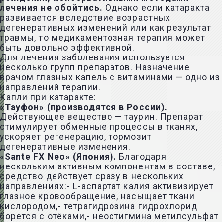
лечения не обойтись.
Однако если катаракта
развивается вследствие возрастных
дегенеративных изменений или как результат
травмы, то медикаментозная терапия может
быть довольно эффективной.
Для лечения заболевания используется
несколько групп препаратов. Назначение
врачом глазных капель с витаминами — одно из
направлений терапии.
Капли при катаракте:
«Тауфон» (производятся в России).
Действующее вещество — таурин. Препарат
стимулирует обменные процессы в тканях,
ускоряет регенерацию, тормозит
дегенеративные изменения.
«Sante FX Neo» (Япония).
Благодаря
нескольким активным компонентам в составе,
средство действует сразу в нескольких
направлениях:- L-аспартат калия активизирует
глазное кровообращение, насыщает ткани
кислородом,- тетрагидрозина гидрохлорид
борется с отёками,- неостигмина метилсульфат