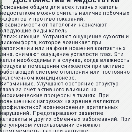
Основным общим для всех глазных капель
недостатком можно считать наличие побочных
эффектов и противопоказаний.
В зависимости от патологии назначают
следующие виды капель:
Увлажняющие. Устраняют ощущение сухости и
дискомфорта, которое возникает при
напряжении или на фоне ношения контактных
линз, снимают ощущение усталости глаз. Эти
капли необходимы и в случае, когда влажность
воздуха в помещении снижается при активно
работающей системе отопления или постоянно
включенном кондиционере.
Витаминные. Улучшают состояние структур
глаза за счет активного влияния на
биохимические процессы в тканях. При
повышенных нагрузках на зрение являются
профилактикой возникновения зрительных
нарушений. Предотвращают развитие
катаракты и других обменных заболеваний. При
регулярном использовании снижают
утомляемость глаз при нагрузке.