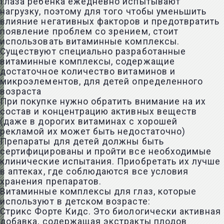
Глаза ребенка ежедневно испытывают
нагрузку, поэтому для того чтобы уменьшить
влияние негативных факторов и предотвратить
появление проблем со зрением, стоит
использовать витаминные комплексы.
Существуют специально разработанные
витаминные комплексы, содержащие
достаточное количество витаминов и
микроэлементов, для детей определенного
возраста
При покупке нужно обратить внимание на их
состав и концентрацию активных веществ
(даже в дорогих витаминах с хорошей
рекламой их может быть недостаточно)
Препараты для детей должны быть
сертифицированы и пройти все необходимые
клинические испытания. Приобретать их лучше
в аптеках, где соблюдаются все условия
хранения препаратов.
Витаминные комплексы для глаз, которые
используют в детском возрасте:
Стрикс Форте Кидс. Это биологически активная
добавка, содержащая экстракты плодов