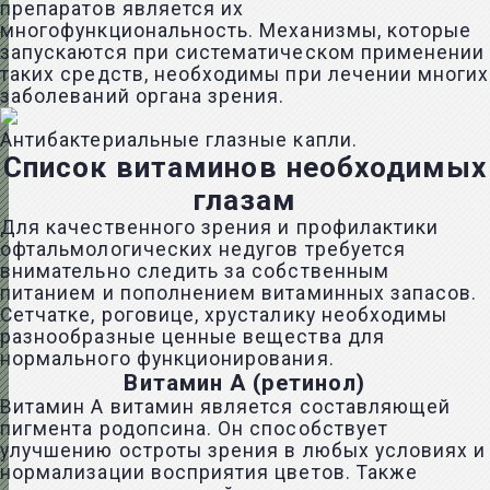
препаратов является их
многофункциональность. Механизмы, которые
запускаются при систематическом применении
таких средств, необходимы при лечении многих
заболеваний органа зрения.
Антибактериальные глазные капли.
Список витаминов необходимых
глазам
Для качественного зрения и профилактики
офтальмологических недугов требуется
внимательно следить за собственным
питанием и пополнением витаминных запасов.
Сетчатке, роговице,
хрусталику
необходимы
разнообразные ценные вещества для
нормального функционирования.
Витамин А (ретинол)
Витамин А витамин является составляющей
пигмента родопсина. Он способствует
улучшению остроты зрения в любых условиях и
нормализации восприятия цветов. Также