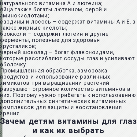
натурального витамина A и лютеина;
яйца также богаты лютеином, серой и
аминокислотами;
сардины и лосось – содержат витамины A и E, а
также жирные кислоты;
брокколи – содержит лютеин и другие
ферменты, полезные для здоровья
хрусталиков;
черный шоколад – богат флавоноидами,
которые расслабляют сосуды глаз и усиливают
оболочку.
Промышленная обработка, заморозка
продуктов и использование различных
химикатов при выращивании растений
разрушают огромное количество витаминов в
них. Поэтому нужно прибегать к использованию
дополнительных синтетических витаминных
комплексов для защиты и восстановления
зрения.
Зачем детям витамины для глаз
и как их выбрать