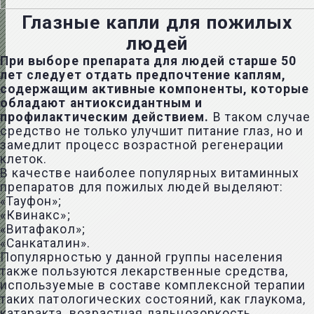
Глазные капли для пожилых
людей
При выборе препарата для людей старше 50
лет следует отдать предпочтение каплям,
содержащим активные компоненты, которые
обладают антиоксидантным и
профилактическим действием.
В таком случае
средство не только улучшит питание глаз, но и
замедлит процесс возрастной регенерации
клеток.
В качестве наиболее популярных витаминных
препаратов для пожилых людей выделяют:
«Тауфон»;
«Квинакс»;
«Витафакол»;
«Санкаталин».
Популярностью у данной группы населения
также пользуются лекарственные средства,
используемые в составе комплексной терапии
таких патологических состояний, как
глаукома
,
катаракта, возрастная дальнозоркость.