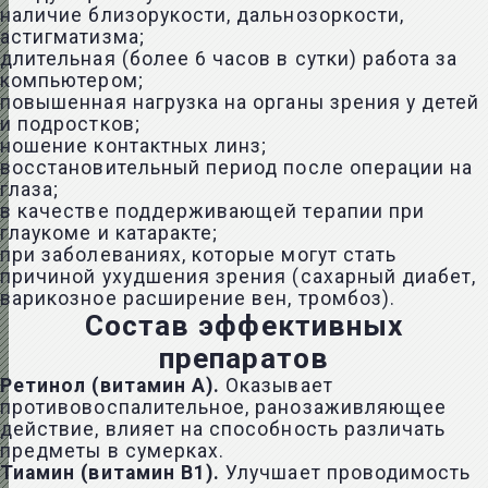
наличие близорукости, дальнозоркости,
астигматизма;
длительная (более 6 часов в сутки) работа за
компьютером;
повышенная нагрузка на органы зрения у детей
и подростков;
ношение контактных линз;
восстановительный период после операции на
глаза;
в качестве поддерживающей терапии при
глаукоме и катаракте;
при заболеваниях, которые могут стать
причиной ухудшения зрения (сахарный диабет,
варикозное расширение вен, тромбоз).
Состав эффективных
препаратов
Ретинол (витамин А).
Оказывает
противовоспалительное, ранозаживляющее
действие, влияет на способность различать
предметы в сумерках.
Тиамин (витамин В1).
Улучшает проводимость