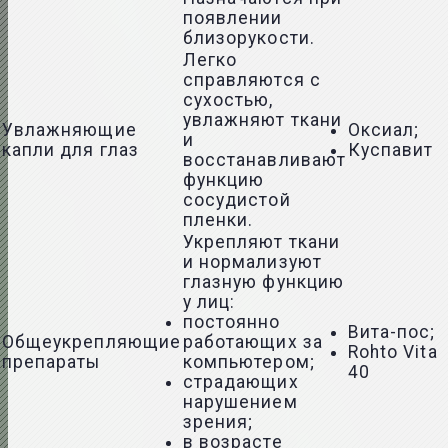
появлении
близорукости.
Легко
справляются с
сухостью,
увлажняют ткани
Увлажняющие
Оксиал;
и
капли для глаз
Куспавит
восстанавливают
функцию
сосудистой
пленки.
Укрепляют ткани
и нормализуют
глазную функцию
у лиц:
постоянно
Вита-пос;
Общеукрепляющие
работающих за
Rohto Vita
препараты
компьютером;
40
страдающих
нарушением
зрения;
в возрасте