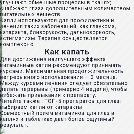
улучшают обменные процессы в тканях;
снабжают глаза дополнительным количеством
питательных веществ.
Капли используются для профилактики и
лечения таких заболеваний, как глаукома,
катаракта,
близорукость
,
дальнозоркость
,
астигматизм. Терапия осуществляется
комплексно.
Как капать
Для достижения наилучшего эффекта
витаминные капли рекомендуют принимать
курсами. Максимальная продолжительность
непрерывного использования — 3 месяца.
Между курсами лечения следует обязательно
делать перерывы (примерно 4 недели), чтобы
избежать привыкания к препарату.
Читайте также :
ТОП-5 препаратов для глаз:
выбираем капли от катаракты
Совместный приём витаминов для глаз в
каплях и таблетках даёт более ощутимый
результат.