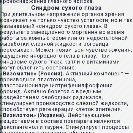
кровоснабжение глазного яблока.
Синдром сухого глаза
При длительном напряжении органов зрения
возникает не только чувство усталости, но и так
называемый «синдром сухого глаза». В
результате замедленного моргания во время
работы за компьютером или от недостаточной
выработки слёзной жидкости роговица
пересыхает. Может появиться чувство жжения,
ощущение инородного тела в глазу. При
синдроме сухого глаза капли с витаминами
могут облегчить состояние.
«Визомитин» (Россия).
Активный компонент —
производное пластохинона,
пластохинонилдецилтрифенилфосфония
бромид. Активно борется с вредным
воздействием свободных радикалов,
стимулирует производство слёзной жидкости,
способствует регенерации клеток эпителия.
«Визилотон» (Украина).
Действующими
веществами в составе препарата являются
декспантенол и таурин. Стимулирует процессы