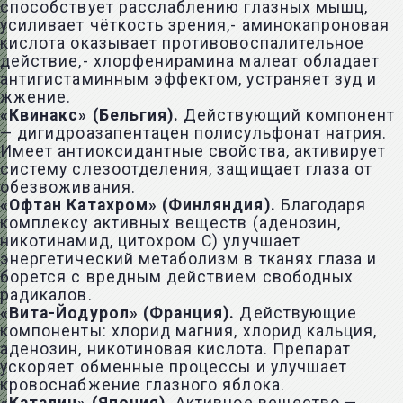
способствует расслаблению глазных мышц,
усиливает чёткость зрения,- аминокапроновая
кислота оказывает противовоспалительное
действие,- хлорфенирамина малеат обладает
антигистаминным эффектом, устраняет зуд и
жжение.
«Квинакс» (Бельгия).
Действующий компонент
— дигидроазапентацен полисульфонат натрия.
Имеет антиоксидантные свойства, активирует
систему слезоотделения, защищает глаза от
обезвоживания.
«Офтан Катахром» (Финляндия).
Благодаря
комплексу активных веществ (аденозин,
никотинамид, цитохром С) улучшает
энергетический метаболизм в тканях глаза и
борется с вредным действием свободных
радикалов.
«Вита-Йодурол» (Франция).
Действующие
компоненты: хлорид магния, хлорид кальция,
аденозин, никотиновая кислота. Препарат
ускоряет обменные процессы и улучшает
кровоснабжение глазного яблока.