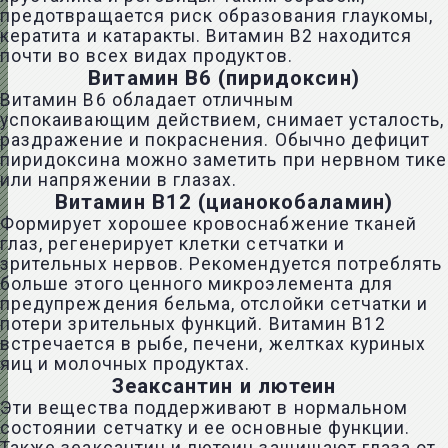
предотвращается риск образования глаукомы,
кератита и катаракты. Витамин В2 находится
почти во всех видах продуктов.
Витамин В6 (пиридоксин)
Витамин В6 обладает отличным
успокаивающим действием, снимает усталость,
раздражение и покраснения. Обычно дефицит
пиридоксина можно заметить при нервном тике
или напряжении в глазах.
Витамин В12 (цианокобаламин)
Формирует хорошее кровоснабжение тканей
глаз, регенерирует клетки сетчатки и
зрительных нервов. Рекомендуется потреблять
больше этого ценного микроэлемента для
предупреждения бельма, отслойки сетчатки и
потери зрительных функций. Витамин В12
встречается в рыбе, печени, желтках куриных
яиц и молочных продуктах.
Зеаксантин и лютеин
Эти вещества поддерживают в нормальном
состоянии сетчатку и ее основные функции.