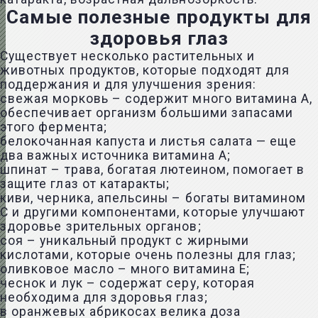
Самые полезные продукты для
здоровья глаз
Существует несколько растительных и
животных продуктов, которые подходят для
поддержания и для улучшения зрения:
свежая морковь – содержит много витамина A,
обеспечивает организм большими запасами
этого фермента;
белокочанная капуста и листья салата — еще
два важных источника витамина A;
шпинат – трава, богатая лютеином, помогает в
защите глаз от катаракты;
киви, черника, апельсины – богаты витамином
C и другими компонентами, которые улучшают
здоровье зрительных органов;
соя – уникальный продукт с жирными
кислотами, которые очень полезны для глаз;
оливковое масло – много витамина E;
чеснок и лук – содержат серу, которая
необходима для здоровья глаз;
в оранжевых абрикосах велика доза