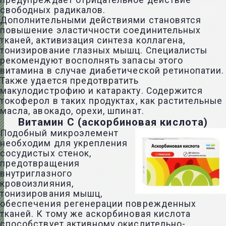
предупреждает отрицательное действие
свободных радикалов.
Дополнительными действиями становятся
повышение эластичности соединительных
тканей, активизация синтеза коллагена,
тонизирование глазных мышц. Специалисты
рекомендуют восполнять запасы этого
витамина в случае диабетической
ретинопатии
.
Также удается предотвратить
макулодистрофию и
катаракту
. Содержится
токоферол в таких продуктах, как растительные
масла, авокадо, орехи, шпинат.
Витамин С (аскорбиновая кислота)
Подобный микроэлемент
необходим для укрепления
сосудистых стенок,
предотвращения
внутриглазного
кровоизлияния,
тонизирования мышц,
обеспечения регенерации поврежденных
тканей. К тому же аскорбиновая кислота
способствует активному окислительно-