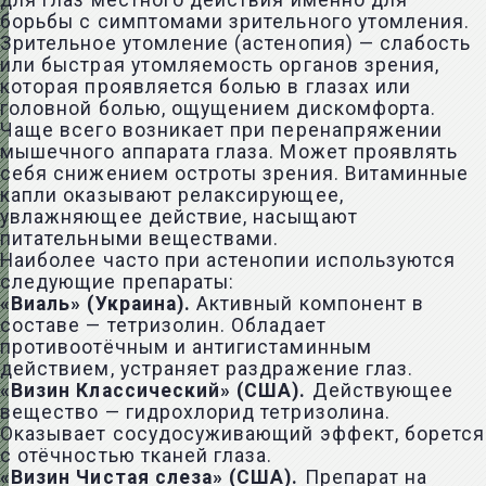
для глаз местного действия именно для
борьбы с симптомами зрительного утомления.
Зрительное утомление (астенопия) — слабость
или быстрая утомляемость органов зрения,
которая проявляется болью в глазах или
головной болью, ощущением дискомфорта.
Чаще всего возникает при перенапряжении
мышечного аппарата глаза. Может проявлять
себя снижением остроты зрения. Витаминные
капли оказывают релаксирующее,
увлажняющее действие, насыщают
питательными веществами.
Наиболее часто при астенопии используются
следующие препараты:
«Виаль» (Украина).
Активный компонент в
составе — тетризолин. Обладает
противоотёчным и антигистаминным
действием, устраняет раздражение глаз.
«Визин Классический» (США).
Действующее
вещество — гидрохлорид тетризолина.
Оказывает сосудосуживающий эффект, борется
с отёчностью тканей глаза.
«Визин Чистая слеза» (США).
Препарат на