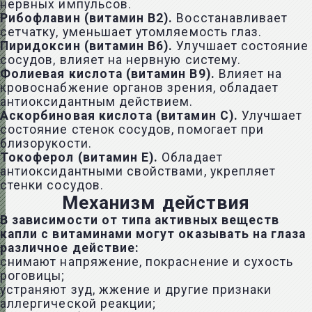
нервных импульсов.
Рибофлавин (витамин В2).
Восстанавливает
сетчатку, уменьшает утомляемость глаз.
Пиридоксин (витамин В6).
Улучшает состояние
сосудов, влияет на нервную систему.
Фолиевая кислота (витамин В9).
Влияет на
кровоснабжение органов зрения, обладает
антиоксидантным действием.
Аскорбиновая кислота (витамин С).
Улучшает
состояние стенок сосудов, помогает при
близорукости.
Токоферол (витамин Е).
Обладает
антиоксидантными свойствами, укрепляет
стенки сосудов.
Механизм действия
В зависимости от типа активных веществ
капли с витаминами могут оказывать на глаза
различное действие:
снимают напряжение, покраснение и сухость
роговицы;
устраняют зуд, жжение и другие признаки
аллергической реакции;