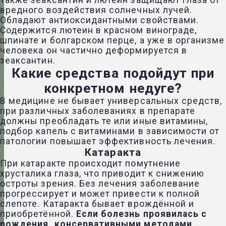
Также зеаксантин и лютеин защищают глаза от
вредного воздействия солнечных лучей.
Обладают антиоксидантными свойствами.
Содержится лютеин в красном винограде,
шпинате и болгарском перце, а уже в организме
человека он частично деформируется в
зеаксантин.
Какие средства подойдут при
конкретном недуге?
В медицине не бывает универсальных средств,
при различных заболеваниях в препарате
должны преобладать те или иные витамины,
подбор капель с витаминами в зависимости от
патологии повышает эффективность лечения.
Катаракта
При катаракте происходит помутнение
хрусталика глаза, что приводит к снижению
остроты зрения. Без лечения заболевание
прогрессирует и может привести к полной
слепоте. Катаракта бывает врождённой и
приобретённой.
Если болезнь проявилась с
рождения, консервативными методами