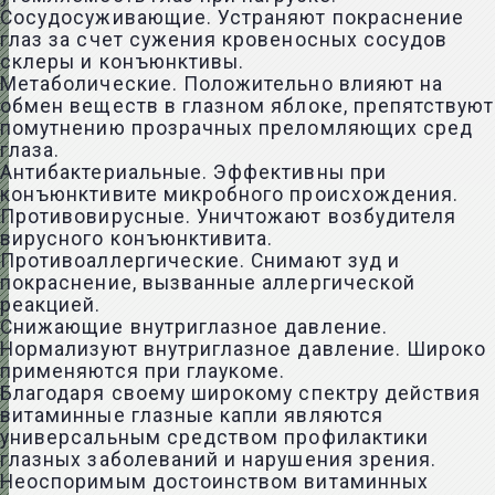
Сосудосуживающие. Устраняют покраснение
глаз за счет сужения кровеносных сосудов
склеры и конъюнктивы.
Метаболические. Положительно влияют на
обмен веществ в глазном яблоке, препятствуют
помутнению прозрачных преломляющих сред
глаза.
Антибактериальные. Эффективны при
конъюнктивите микробного происхождения.
Противовирусные. Уничтожают возбудителя
вирусного конъюнктивита.
Противоаллергические. Снимают зуд и
покраснение, вызванные аллергической
реакцией.
Снижающие внутриглазное давление.
Нормализуют внутриглазное давление. Широко
применяются при глаукоме.
Благодаря своему широкому спектру действия
витаминные глазные капли являются
универсальным средством профилактики
глазных заболеваний и нарушения зрения.
Неоспоримым достоинством витаминных