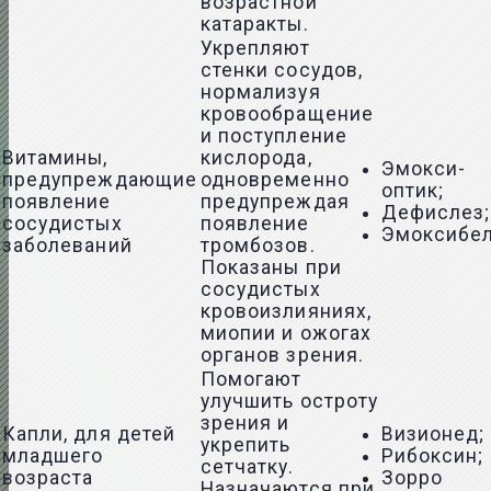
возрастной
катаракты.
Укрепляют
стенки сосудов,
нормализуя
кровообращение
и поступление
Витамины,
кислорода,
Эмокси-
предупреждающие
одновременно
оптик;
появление
предупреждая
Дефислез;
сосудистых
появление
Эмоксибе
заболеваний
тромбозов.
Показаны при
сосудистых
кровоизлияниях,
миопии и ожогах
органов зрения.
Помогают
улучшить остроту
зрения и
Капли, для детей
Визионед;
укрепить
младшего
Рибоксин;
сетчатку.
возраста
Зорро
Назначаются при