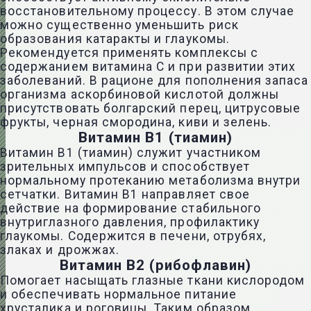
восстановительному процессу. В этом случае
можно существенно уменьшить риск
образования катаракты и
глаукомы
.
Рекомендуется применять комплексы с
содержанием витамина С и при развитии этих
заболеваний. В рационе для пополнения запаса
организма аскорбиновой кислотой должны
присутствовать болгарский перец, цитрусовые
фрукты, черная смородина, киви и зелень.
Витамин В1 (тиамин)
Витамин В1 (тиамин) служит участником
зрительных импульсов и способствует
нормальному протеканию метаболизма внутри
сетчатки. Витамин В1 направляет свое
действие на формирование стабильного
внутриглазного давления
, профилактику
глаукомы
. Содержится в печени, отрубях,
злаках и дрожжах.
Витамин В2 (рибофлавин)
Помогает насыщать глазные ткани кислородом
и обеспечивать нормальное питание
хрусталика и роговицы. Таким образом,