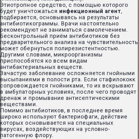
Этиотропное средство, с помощью которого
будет уничтожаться
инфекционный агент
,
подбирается, основываясь на результаты
антибиотикограммы. Врачи настоятельно
рекомендуют не заниматься самолечением.
Бесконтрольный приём антибиотиков без
предварительного анализа на чувствительность
может обернуться полирезистентностью.
Другими словами, микроорганизмы
приспособятся ко всем видам
антибактериальных веществ.
Зачастую заболевание осложняется гнойными
высыпаниями в полости рта. Если стафилококк
сопровождается гнойниками, то их вскрывают
в амбулаторных условиях, после чего проводят
дренаж и промывание антисептическими
веществами.
Помимо антибиотиков, в последнее время
широко используют бактериофаги, действие
которых основывается на специальных
вирусах, воздействующих на условно-
патогенную флору.