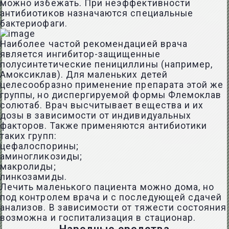
можно избежать. При неэффективности
антибиотиков назначаются специальные
бактериофаги.
Наиболее частой рекомендацией врача
является ингибитор-защищенные
полусинтетические пенициллины (например,
Амоксиклав). Для маленьких детей
целесообразно применение препарата этой же
группы, но диспергируемой формы Флемоклав
солютаб. Врач высчитывает вещества и их
дозы в зависимости от индивидуальных
факторов. Также применяются антибиотики
таких групп:
цефалоспорины;
аминогликозиды;
макролиды;
линкозамиды.
Лечить маленького пациента можно дома, но
под контролем врача и с последующей сдачей
анализов. В зависимости от тяжести состояния
возможна и госпитализация в стационар.