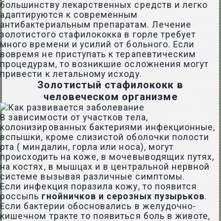
большинству лекарственных средств и легко
адаптируются к современным
антибактериальным препаратам. Лечение
золотистого стафилококка в горле требует
много времени и усилий от больного. Если
вовремя не приступать к терапевтическим
процедурам, то возникшие осложнения могут
привести к летальному исходу.
Золотистый стафилококк в
человеческом организме
В зависимости от участков тела,
колонизированных бактериями инфекционные,
вспышки, кроме слизистой оболочки полости
рта ( миндалин, горла или носа), могут
происходить на коже, в мочевыводящих путях,
на костях, в мышцах и в центральной нервной
системе вызывая различные симптомы.
Если инфекция поразила кожу, то появится
россыпь
гнойничков и серозных пузырьков
.
Если бактерии обосновались в желудочно-
кишечном тракте то появиться боль в животе,