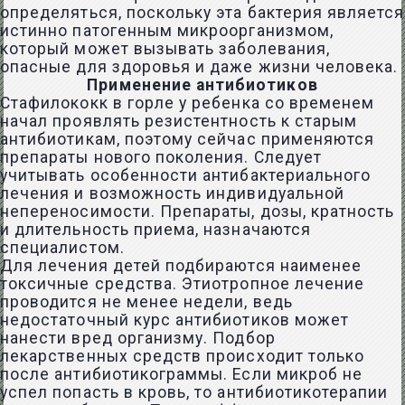
определяться, поскольку эта бактерия является
истинно патогенным микроорганизмом,
который может вызывать заболевания,
опасные для здоровья и даже жизни человека.
Применение антибиотиков
Стафилококк в горле у ребенка со временем
начал проявлять резистентность к старым
антибиотикам, поэтому сейчас применяются
препараты нового поколения. Следует
учитывать особенности антибактериального
лечения и возможность индивидуальной
непереносимости. Препараты, дозы, кратность
и длительность приема, назначаются
специалистом.
Для лечения детей подбираются наименее
токсичные средства. Этиотропное лечение
проводится не менее недели, ведь
недостаточный курс антибиотиков может
нанести вред организму. Подбор
лекарственных средств происходит только
после антибиотикограммы. Если микроб не
успел попасть в кровь, то антибиотикотерапии