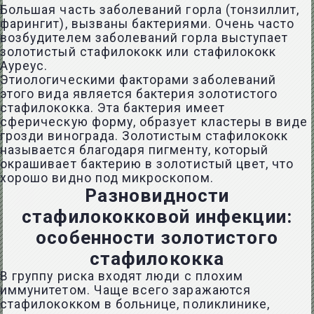
Большая часть заболеваний горла (тонзиллит,
фарингит), вызваны бактериями. Очень часто
возбудителем заболеваний горла выступает
золотистый стафилококк или стафилококк
Ауреус.
Этиологическими факторами заболеваний
этого вида является бактерия золотистого
стафилококка. Эта бактерия имеет
сферическую форму, образует кластеры в виде
грозди винограда. Золотистым стафилококк
называется благодаря пигменту, который
окрашивает бактерию в золотистый цвет, что
хорошо видно под микроскопом.
Разновидности
стафилококковой инфекции:
особенности золотистого
стафилококка
В группу риска входят люди с плохим
иммунитетом. Чаще всего заражаются
стафилококком в больнице, поликлинике,