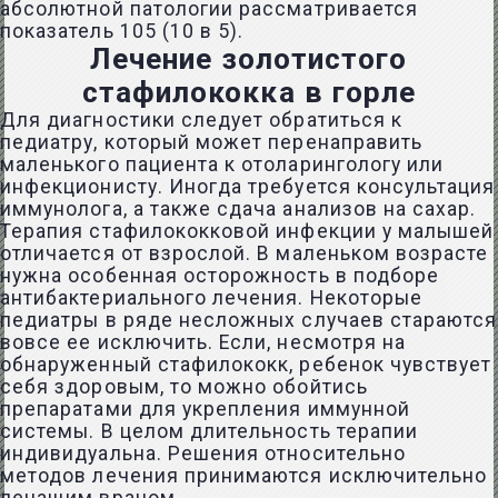
абсолютной патологии рассматривается
показатель 105 (10 в 5).
Лечение золотистого
стафилококка в горле
Для диагностики следует обратиться к
педиатру, который может перенаправить
маленького пациента к отоларингологу или
инфекционисту. Иногда требуется консультация
иммунолога, а также сдача анализов на сахар.
Терапия стафилококковой инфекции у малышей
отличается от взрослой. В маленьком возрасте
нужна особенная осторожность в подборе
антибактериального лечения. Некоторые
педиатры в ряде несложных случаев стараются
вовсе ее исключить. Если, несмотря на
обнаруженный стафилококк, ребенок чувствует
себя здоровым, то можно обойтись
препаратами для укрепления иммунной
системы. В целом длительность терапии
индивидуальна. Решения относительно
методов лечения принимаются исключительно