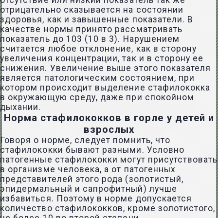
отсутствие или низкий показатель так же
отрицательно сказывается на состоянии
здоровья, как и завышенные показатели. В
качестве нормы принято рассматривать
показатель до 103 (10 в 3). Нарушением
считается любое отклонение, как в сторону
увеличения концентрации, так и в сторону ее
снижения. Увеличение выше этого показателя
является патологическим состоянием, при
котором происходит выделение стафилококка
в окружающую среду, даже при спокойном
дыхании.
Норма стафилококков в горле у детей и
взрослых
Говоря о норме, следует помнить, что
стафилококки бывают разными. Условно
патогенные стафилококки могут присутствовать
в организме человека, а от патогенных
представителей этого рода (золотистый,
эпидермальный и сапрофитный) лучше
избавиться. Поэтому в норме допускается
количество стафилококков, кроме золотистого,