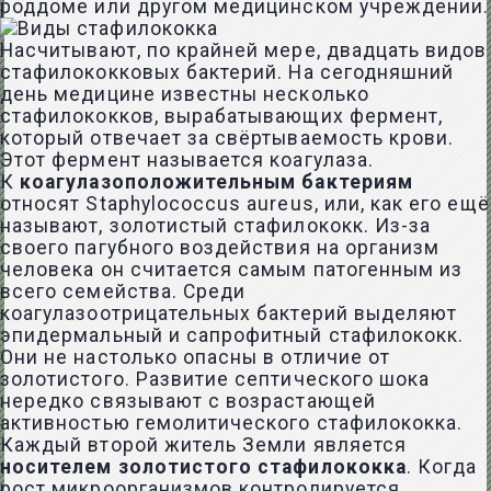
роддоме или другом медицинском учреждении.
Насчитывают, по крайней мере, двадцать видов
стафилококковых бактерий. На сегодняшний
день медицине известны несколько
стафилококков, вырабатывающих фермент,
который отвечает за свёртываемость крови.
Этот фермент называется коагулаза.
К
коагулазоположительным бактериям
относят Staphylococcus aureus, или, как его ещё
называют, золотистый стафилококк. Из-за
своего пагубного воздействия на организм
человека он считается самым патогенным из
всего семейства. Среди
коагулазоотрицательных бактерий выделяют
эпидермальный и сапрофитный стафилококк.
Они не настолько опасны в отличие от
золотистого. Развитие септического шока
нередко связывают с возрастающей
активностью гемолитического стафилококка.
Каждый второй житель Земли является
носителем золотистого стафилококка
. Когда
рост микроорганизмов контролируется