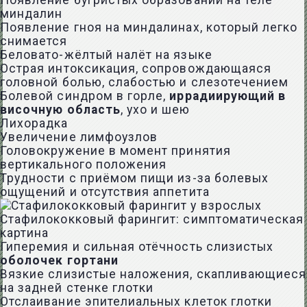
Появление бугристых образований на теле
миндалин
Появление гноя на миндалинах, который легко
снимается
Беловато-жёлтый налёт на языке
Острая интоксикация, сопровождающаяся
головной болью, слабостью и слезотечением
Болевой синдром в горле,
иррадиирующий в
височную область
, ухо и шею
Лихорадка
Увеличение лимфоузлов
Головокружение в момент принятия
вертикального положения
Трудности с приёмом пищи из-за болевых
ощущений и отсутствия аппетита
Стафилококковый фарингит: симптоматическая
картина
Гиперемия и сильная отёчность слизистых
оболочек гортани
Вязкие слизистые наложения, скапливающиеся
на задней стенке глотки
Отслаивание эпителиальных клеток глотки