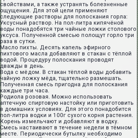
свойствами, а также устранять болезненные
ощущения. Для этой цели применяют
следующие растворы для полоскания горла:
Уксусный раствор. На пол-литра кипячёной
воды понадобятся три чайные ложки столового
уксуса. Полученной смесью полощут горло три
раза в сутки.
Масло пихты. Десять капель эфирного
пихтового масла добавляют в стакан с тёплой
водой. Процедуру полоскания проводят
дважды в день.
Вода с мёдом. В стакан тёплой воды добавить
чайную ложку мёда, тщательно размешать.
Полученная смесь пригодна для полоскания
каждые три часа.
Родиола розовая. Можно использовать
аптечную спиртовую настойку или приготовить
в домашних условиях. Для этого понадобится
пол-литра водки и 100г сухого корня растения.
Корень измельчают и добавляют в водку.
Смесь настаивают в течение недели в тёмном
месте. Периодически бутылку необходимо