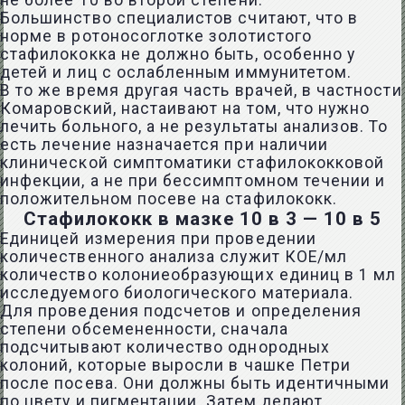
не более 10 во второй степени.
Большинство специалистов считают, что в
норме в ротоносоглотке золотистого
стафилококка не должно быть, особенно у
детей и лиц с ослабленным иммунитетом.
В то же время другая часть врачей, в частности
Комаровский, настаивают на том, что нужно
лечить больного, а не результаты анализов. То
есть лечение назначается при наличии
клинической симптоматики стафилококковой
инфекции, а не при бессимптомном течении и
положительном посеве на стафилококк.
Стафилококк в мазке 10 в 3 — 10 в 5
Единицей измерения при проведении
количественного анализа служит КОЕ/мл
количество колониеобразующих единиц в 1 мл
исследуемого биологического материала.
Для проведения подсчетов и определения
степени обсемененности, сначала
подсчитывают количество однородных
колоний, которые выросли в чашке Петри
после посева. Они должны быть идентичными
по цвету и пигментации. Затем делают