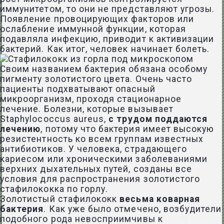
иммунитетом, то они не представляют угрозы.
Появление провоцирующих факторов или
ослабление иммунной функции, которая
подавляла инфекцию, приводит к активизации
бактерий. Как итог, человек начинает болеть.
Своим названием бактерия обязана особому
пигменту золотистого цвета. Очень часто
пациенты подхватывают опасный
микроорганизм, проходя стационарное
лечение. Болезни, которые вызывает
Staphylococcus aureus,
с трудом поддаются
лечению
, потому что бактерия имеет высокую
резистентность ко всем группам известных
антибиотиков. У человека, страдающего
кариесом или хроническими заболеваниями
верхних дыхательных путей, созданы все
условия для распространения золотистого
стафилококка по горлу.
Золотистый стафилококк
весьма коварная
бактерия
. Как уже было отмечено, возбудители
подобного рода невосприимчивы к