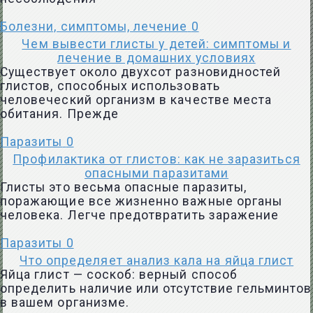
Болезни, симптомы, лечение
0
Чем вывести глисты у детей: симптомы и
лечение в домашних условиях
Существует около двухсот разновидностей
глистов, способных использовать
человеческий организм в качестве места
обитания. Прежде
Паразиты
0
Профилактика от глистов: как не заразиться
опасными паразитами
Глисты это весьма опасные паразиты,
поражающие все жизненно важные органы
человека. Легче предотвратить заражение
Паразиты
0
Что определяет анализ кала на яйца глист
Яйца глист — соскоб: верный способ
определить наличие или отсутствие гельминтов
в вашем организме.