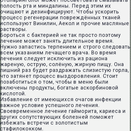
Отоларинголог может посоветовать смазывать
полость рта и миндалины. Перед этим их
очищают и дезинфицируют. Чтобы ускорить
процесс регенерации повреждённых тканей
используют Винилин, Аекол и прочие масляные
растворы.
Бороться с бактерией не так просто поэтому
лечение может занять длительное время.
Нужно запастись терпением и строго следовать
всем указаниям лечащего врача. Во время
лечения следует исключить из рациона
жареную, острую, солёную, жирную пищу. Она
лишний раз будет раздражать слизистую горла,
что затянет процесс выздоровления. Стоит
позаботиться о том, чтобы в меню были
включены продукты, богатые аскорбиновой
кислотой.
Избавление от имеющихся очагов инфекции
важное условие успешного лечения.
Своевременное лечение гайморита, кариеса и
других сопутствующих болезней поможет
избежать встречи с золотистым
стафилококком.