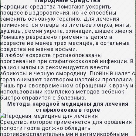
Народные средства
Народные средства помогают ускорить
процесс выздоровления, но не способны
заменить основную терапию. Для лечения
применяются отвары из листьев лопуха, мяты,
душицы, семян укропа, эхинацеи, шишек хмеля.
Ромашку разрешено применять детям в
возрасте не менее трех месяцев, а остальные
средства не менее восьми.
В любом возрасте противопоказаны
прогревания при стафилококковой инфекции. В
рацион малыша рекомендуется ввести
абрикосы и черную смородину. Гнойный налет с
горла снимают раствором настойки прополиса.
Лишь при своевременном обращении к врачу и
использовании комплекса методов ребенок
быстро справится с болезнью.
Методы народной медицины для лечения
стафилококка в горле
Средство, которое применяется для орошения
полости горла должно обладать
противовоспалительными и антимикробными