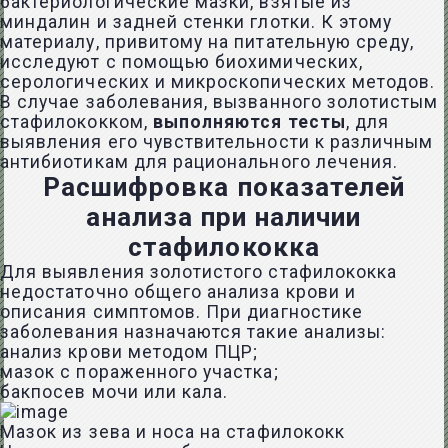
бактериологические мазки, взятые из
миндалин и задней стенки глотки. К этому
материалу, привитому на питательную среду,
исследуют с помощью биохимических,
серологических и микроскопических методов.
В случае заболевания, вызванного золотистым
стафилококком,
выполняются тесты
, для
выявления его чувствительности к различным
антибиотикам для рационального лечения.
Расшифровка показателей
анализа при наличии
стафилококка
Для выявления золотистого стафилококка
недостаточно общего анализа крови и
описания симптомов. При диагностике
заболевания назначаются такие анализы:
анализ крови методом ПЦР;
мазок с пораженного участка;
бакпосев мочи или кала.
Мазок из зева и носа на стафилококк