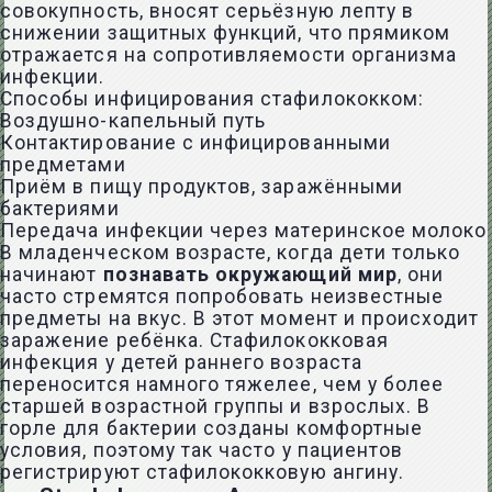
совокупность, вносят серьёзную лепту в
снижении защитных функций, что прямиком
отражается на сопротивляемости организма
инфекции.
Способы инфицирования стафилококком:
Воздушно-капельный путь
Контактирование с инфицированными
предметами
Приём в пищу продуктов, заражёнными
бактериями
Передача инфекции через материнское молоко
В младенческом возрасте, когда дети только
начинают
познавать окружающий мир
, они
часто стремятся попробовать неизвестные
предметы на вкус. В этот момент и происходит
заражение ребёнка. Стафилококковая
инфекция у детей раннего возраста
переносится намного тяжелее, чем у более
старшей возрастной группы и взрослых. В
горле для бактерии созданы комфортные
условия, поэтому так часто у пациентов
регистрируют стафилококковую ангину.