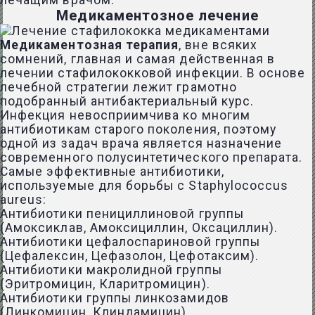
лечащим врачом.
Медикаментозное лечение
Медикаментозная терапия
, вне всяких
сомнений, главная и самая действенная в
лечении стафилококковой инфекции. В основе
лечебной стратегии лежит грамотно
подобранный антибактериальный курс.
Инфекция невосприимчива ко многим
антибиотикам старого поколения, поэтому
одной из задач врача является назначение
современного полусинтетического препарата.
Самые эффективные антибиотики,
используемые для борьбы с Staphylococcus
aureus:
Антибиотики пенициллиновой группы
(Амоксиклав, Амоксициллин, Оксациллин).
Антибиотики цефалоспариновой группы
(Цефалексин, Цефазолон, Цефотаксим).
Антибиотики макролидной группы
(Эритромицин, Кларитромицин).
Антибиотики группы линкозамидов
(Линкомицин, Клиндамицин).