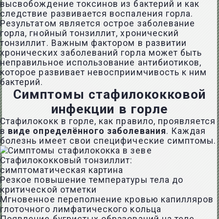
высвобождение токсинов из бактерий и как
следствие развивается воспаления горла.
Результатом является острое заболевание
горла, гнойный тонзиллит, хронический
тонзиллит. Важным фактором в развитии
хронических заболеваний горла может быть
неправильное использование антибиотиков,
которое развивает невосприимчивость к ним
бактерий.
Симптомы стафилококковой
инфекции в горле
Стафилококк в горле, как правило, проявляется
в
виде определённого заболевания
. Каждая
болезнь имеет свои специфические симптомы.
Стафилококковый тонзиллит:
симптоматическая картина
Резкое повышение температуры тела до
критической отметки
Мгновенное переполнение кровью капилляров
глоточного лимфатического кольца