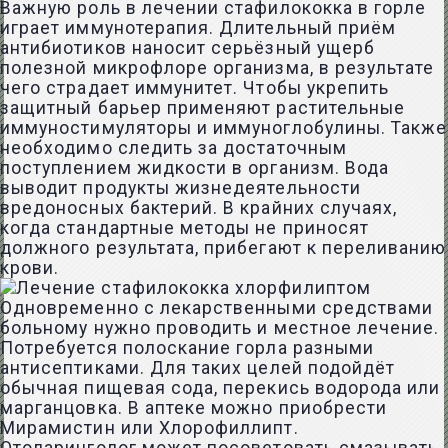
Важную роль в лечении стафилококка в горле
играет иммунотерапия. Длительный приём
антибиотиков наносит серьёзный ущерб
полезной микрофлоре организма, в результате
чего страдает иммунитет. Чтобы укрепить
защитный барьер применяют растительные
иммуностимуляторы и иммуноглобулины. Также
необходимо следить за достаточным
поступлением жидкости в организм. Вода
выводит продукты жизнедеятельности
вредоносных бактерий. В крайних случаях,
когда стандартные методы не приносят
должного результата, прибегают к переливанию
крови.
Одновременно с лекарственными средствами
больному нужно проводить и местное лечение.
Потребуется полоскание горла разными
антисептиками. Для таких целей подойдёт
обычная пищевая сода, перекись водорода или
марганцовка. В аптеке можно приобрести
Мирамистин или Хлорофиллипт.