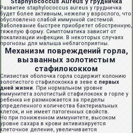
Staphylococcus Aureus у грудничка
Развитие staphylococcus aureus у грудничка
будет более активным, нежели у взрослого, что
обусловлено слабой иммунной системой.
Заболевание быстрее приобретет обостренную,
тяжелую форму. Симптоматика зависит от
локализации инфекции. В некоторых случаях
прогнозы для малыша неблагоприятны.
Механизм повреждений горла,
вызванных золотистым
стафилококком
Слизистая оболочка горла содержит колонию
золотистого стафилококка в зеве
с первых
дней жизни
. При нормальном уровне
иммунитета золотистый стафилококк в горле у
ребенка не размножается за пределы
определенного количества бактериальных
клеток, и не имеет патогенных свойств.
Но при пониженном иммунитете, высоком
уровне сахара в крови активизируется
клеточное деление, увеличивается