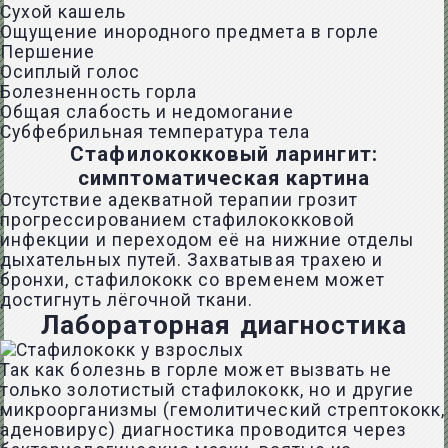
Сухой кашель
Ощущение инородного предмета в горле
Першение
Осиплый голос
Болезненность горла
Общая слабость и недомогание
Субфебрильная температура тела
Стафилококковый ларингит:
симптоматическая картина
Отсутствие адекватной терапии грозит
прогрессированием стафилококковой
инфекции и переходом её на нижние отделы
дыхательных путей. Захватывая трахею и
бронхи, стафилококк со временем может
достигнуть лёгочной ткани.
Лабораторная диагностика
Так как болезнь в горле может вызвать не
только золотистый стафилококк, но и другие
микроорганизмы (гемолитический стрептококк,
аденовирус) диагностика проводится через