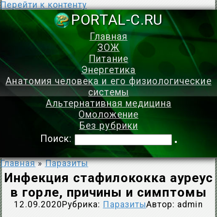
Перейти к контенту
PORTAL-C.
Главная
ЗОЖ
Питание
Энергетика
Анатомия человека и его физиологические
системы
Альтернативная медицина
Омоложение
Без рубрики
Поиск:
Главная
»
Паразиты
Инфекция стафилококка ауреус
в горле, причины и симптомы
12.09.2020
Рубрика:
Паразиты
Автор:
admin