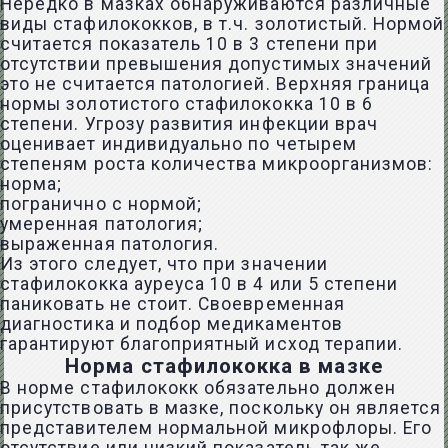
Нередко в мазках обнаруживаются различные
виды стафилококков, в т.ч. золотистый. Нормой
считается показатель 10 в 3 степени при
отсутствии превышения допустимых значений
это не считается патологией. Верхняя граница
нормы золотистого стафилококка 10 в 6
степени. Угрозу развития инфекции врач
оценивает индивидуально по четырем
степеням роста количества микроорганизмов:
норма;
погранично с нормой;
умеренная патология;
выраженная патология.
Из этого следует, что при значении
стафилококка ауреуса 10 в 4 или 5 степени
паниковать не стоит. Своевременная
диагностика и подбор медикаментов
гарантируют благоприятный исход терапии.
Норма стафилококка в мазке
В норме стафилококк обязательно должен
присутствовать в мазке, поскольку он является
представителем нормальной микрофлоры. Его