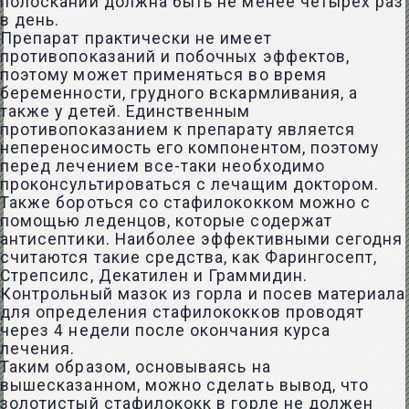
полосканий должна быть не менее четырех раз
в день.
Препарат практически не имеет
противопоказаний и побочных эффектов,
поэтому может применяться во время
беременности, грудного вскармливания, а
также у детей. Единственным
противопоказанием к препарату является
непереносимость его компонентом, поэтому
перед лечением все-таки необходимо
проконсультироваться с лечащим доктором.
Также бороться со стафилококком можно с
помощью леденцов, которые содержат
антисептики. Наиболее эффективными сегодня
считаются такие средства, как Фарингосепт,
Стрепсилс, Декатилен и Граммидин.
Контрольный мазок из горла и посев материала
для определения стафилококков проводят
через 4 недели после окончания курса
лечения.
Таким образом, основываясь на
вышесказанном, можно сделать вывод, что
золотистый стафилококк в горле не должен