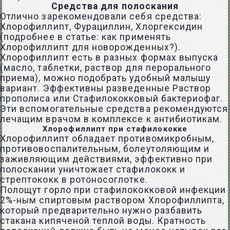
Средства для полоскания
Отлично зарекомендовали себя средства:
Хлорофиллипт, Фурациллин, Хлоргексидин
(подробнее в статье: как применять
Хлорофиллипт для новорожденных?).
Хлорофиллипт есть в разных формах выпуска
(масло, таблетки, раствор для перорального
приема), можно подобрать удобный малышу
вариант. Эффективны разведенные Раствор
прополиса или Стафилококковый бактериофаг.
Эти вспомогательные средства рекомендуются
лечащим врачом в комплексе к антибиотикам.
Хлорофиллипт при стафилококке
Хлорофиллипт обладает противомикробным,
противовоспалительным, болеутоляющим и
заживляющим действиями, эффективно при
полоскании уничтожает стафилококк и
стрептококк в ротоносоглотке.
Полощут горло при стафилококковой инфекции
2%-ным спиртовым раствором Хлорофиллипта,
который предварительно нужно разбавить
стакана кипяченой теплой воды. Кратность