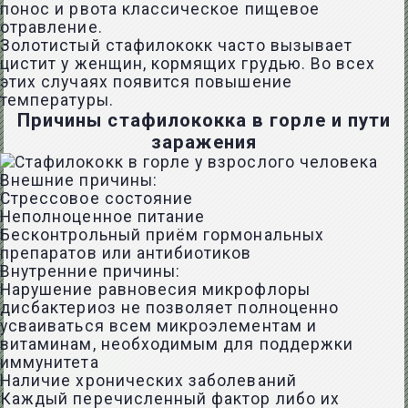
понос и рвота классическое пищевое
отравление.
Золотистый стафилококк часто вызывает
цистит у женщин, кормящих грудью. Во всех
этих случаях появится повышение
температуры.
Причины стафилококка в горле и пути
заражения
Внешние причины:
Стрессовое состояние
Неполноценное питание
Бесконтрольный приём гормональных
препаратов или антибиотиков
Внутренние причины:
Нарушение равновесия микрофлоры
дисбактериоз не позволяет полноценно
усваиваться всем микроэлементам и
витаминам, необходимым для поддержки
иммунитета
Наличие хронических заболеваний
Каждый перечисленный фактор либо их