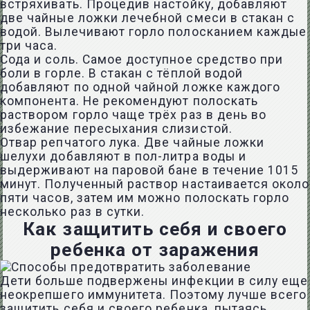
встряхивать. Процедив настойку, добавляют
две чайные ложки лечебной смеси в стакан с
водой. Вылечивают горло полосканием каждые
три часа.
Сода и соль. Самое доступное средство при
боли в горле. В стакан с тёплой водой
добавляют по одной чайной ложке каждого
компонента. Не рекомендуют полоскать
раствором горло чаще трёх раз в день во
избежание пересыхания слизистой.
Отвар репчатого лука. Две чайные ложки
шелухи добавляют в пол-литра воды и
выдерживают на паровой бане в течение 1015
минут. Полученный раствор настаивается около
пяти часов, затем им можно полоскать горло
несколько раз в сутки.
Как защитить себя и своего
ребенка от заражения
Дети больше подвержены инфекции в силу еще
неокрепшего иммунитета. Поэтому лучше всего
защитить себя и своего ребенка, пытаясь