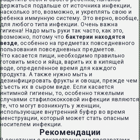
держаться подальше от источника инфекции,
насколько это, возможно, и укреплять свою и
ребенка иммунную систему. Это верно, вообще,
для любого типа инфекции. Очень важна
гигиена! Надо мыть руки так часто, как это,
возможно, потому что
бактерии находятся
везде
, особенно на предметах повседневного
пользования повседневных предметов.
Что касается пищи, необходимо правильно
готовить мясо и яйца, варить их в кипящей
воде, определённое время для каждого
продукта. А также нужно мыть и
дезинфицировать фрукты и овощи, прежде чем
съесть их в сыром виде. Если касается
интимной гигиены, то, особенно тяжелыми
случаями стафилококковой инфекции являются
те, что могут возникнуть у женщин,
использующие внутренний буфер во время
менструации, который может стать опасным
носителем инфекции.
Рекомендации