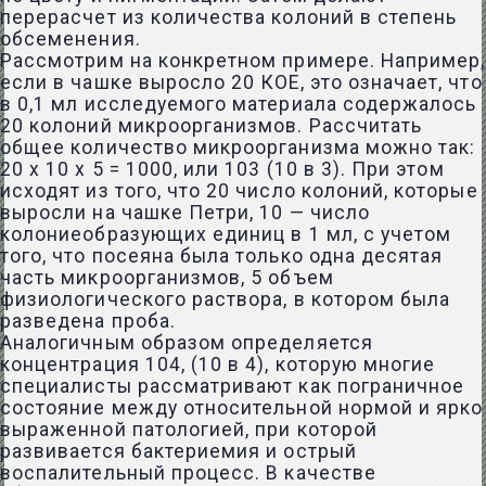
перерасчет из количества колоний в степень
обсеменения.
Рассмотрим на конкретном примере. Например,
если в чашке выросло 20 КОЕ, это означает, что
в 0,1 мл исследуемого материала содержалось
20 колоний микроорганизмов. Рассчитать
общее количество микроорганизма можно так:
20 х 10 х 5 = 1000, или 103 (10 в 3). При этом
исходят из того, что 20 число колоний, которые
выросли на чашке Петри, 10 — число
колониеобразующих единиц в 1 мл, с учетом
того, что посеяна была только одна десятая
часть микроорганизмов, 5 объем
физиологического раствора, в котором была
разведена проба.
Аналогичным образом определяется
концентрация 104, (10 в 4), которую многие
специалисты рассматривают как пограничное
состояние между относительной нормой и ярко
выраженной патологией, при которой
развивается бактериемия и острый
воспалительный процесс. В качестве