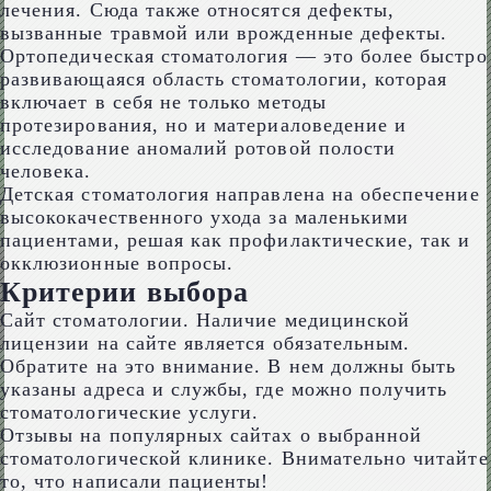
лечения. Сюда также относятся дефекты,
вызванные травмой или врожденные дефекты.
Ортопедическая стоматология — это более быстро
развивающаяся область стоматологии, которая
включает в себя не только методы
протезирования, но и материаловедение и
исследование аномалий ротовой полости
человека.
Детская стоматология направлена на обеспечение
высококачественного ухода за маленькими
пациентами, решая как профилактические, так и
окклюзионные вопросы.
Критерии выбора
Сайт стоматологии. Наличие медицинской
лицензии на сайте является обязательным.
Обратите на это внимание. В нем должны быть
указаны адреса и службы, где можно получить
стоматологические услуги.
Отзывы на популярных сайтах о выбранной
стоматологической клинике. Внимательно читайте
то, что написали пациенты!