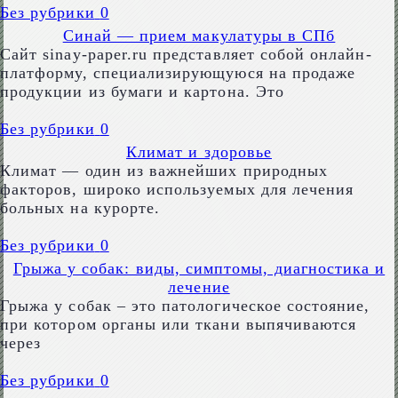
Без рубрики
0
Синай — прием макулатуры в СПб
Сайт sinay-paper.ru представляет собой онлайн-
платформу, специализирующуюся на продаже
продукции из бумаги и картона. Это
Без рубрики
0
Климат и здоровье
Климат — один из важнейших природных
факторов, широко используемых для лечения
больных на курорте.
Без рубрики
0
Грыжа у собак: виды, симптомы, диагностика и
лечение
Грыжа у собак – это патологическое состояние,
при котором органы или ткани выпячиваются
через
Без рубрики
0