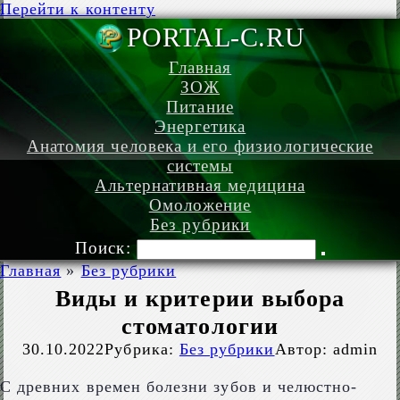
Перейти к контенту
PORTAL-C.
Главная
ЗОЖ
Питание
Энергетика
Анатомия человека и его физиологические
системы
Альтернативная медицина
Омоложение
Без рубрики
Поиск:
Главная
»
Без рубрики
Виды и критерии выбора
стоматологии
30.10.2022
Рубрика:
Без рубрики
Автор:
admin
С древних времен болезни зубов и челюстно-