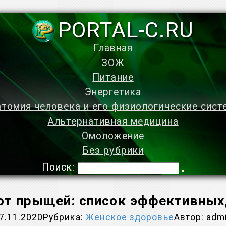
PORTAL-C.RU
Главная
ЗОЖ
Питание
Энергетика
томия человека и его физиологические сис
Альтернативная медицина
Омоложение
Без рубрики
Поиск:
от прыщей: список эффективных
7.11.2020
Рубрика:
Женское здоровье
Автор:
adm