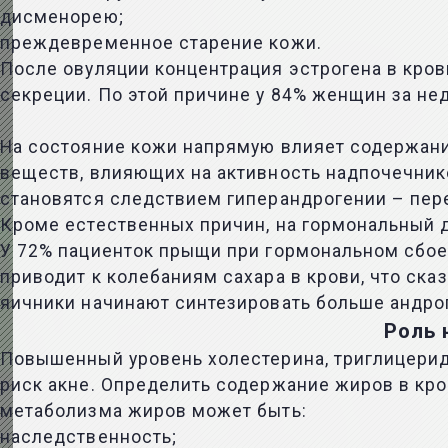
дисменорею;
преждевременное старение кожи.
После овуляции концентрация эстрогена в кров
секреции. По этой причине у 84% женщин за не
На состояние кожи напрямую влияет содержани
веществ, влияющих на активность надпочечнико
становятся следствием гиперандрогении – пер
Кроме естественных причин, на гормональный 
У 72% пациенток прыщи при гормональном сбо
приводит к колебаниям сахара в крови, что ск
яичники начинают синтезировать больше андро
Роль 
Повышенный уровень холестерина, триглицерид
риск акне. Определить содержание жиров в кр
метаболизма жиров может быть:
наследственность;