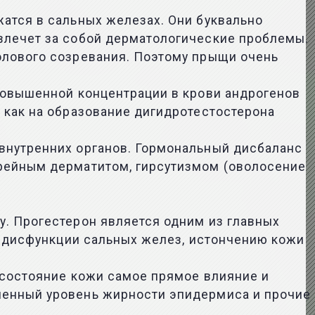
атся в сальных железах. Они буквально
влечет за собой дерматологические проблемы.
олового созревания. Поэтому прыщи очень
повышенной концентрации в крови андрогенов
 как на образование дигидротестостерона
внутренних органов. Гормональный дисбаланс
орейным дерматитом, гирсутизмом (оволосение
у. Прогестерон является одним из главных
 к дисфункции сальных желез, истончению кожи
а состояние кожи самое прямое влияние и
шенный уровень жирности эпидермиса и прочие