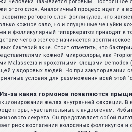
жи человека называется роговым. Постоянное о
жи этого слоя. Аналогичный процесс идет и в 
развитие рогового слоя фолликулов, что являет
олько кожное сало, но и слущенные чешуйки ко
 и фолликулярный гиперкератоз приводят к том
дствие чего в железе начинается асептическое 
вых бактерий акне. Стоит отметить, что бактери
едставителями кожной микрофлоры, как Propion
бами Malassezia и крохотными клещами Demodex 
щей у здоровых людей. Но при закупоривании с
приятные условия для размножения всей этой “
Из-за каких гормонов появляются прыщ
ункционировании желез внутренней секреции. В
рецепторы, чувствительные к андрогенам. Избы
ирового секрета. Он представляет собой питат
ает риск воспаления волосяных фолликулов и 