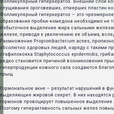
Фолликулярный гиперкератоз. Внешний слой ко
слущивания ороговевших, отмерших пластин ко
Фолликулярный гиперкератоз – это чрезмерное 
образования пробки-комедона необходимо не т
Избыточное выделение жира сальными железами
железе, приводя к увеличению ее объема, всле
Размножение Propionibacterium acnes, пропионо
абсолютно здоровых людей, наряду с такими пр
стафилококка Staphylococcus epidermidis, гри
редко становится причиной возникновения пры
гиперпродукции кожного сала создаются благо
прыщ
Гормональное акне – результат нарушений в ф
выделяющие жировой секрет. В них находятся 
гормонов провоцирует повышенное выделение ж
Поэтому гиперактивность сальных желез повыш