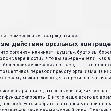
 и гормональных контрацептивов.
зм действия оральных контрац
, что организм начинает «думать», будто вы бе
рдой уверенности», что вы забеременели. Как 
заболеваниями женских органов, а также полож
трацептивов переводит работу организма на ино
Вот почему можно сказать, что противозачаточн
 железы работают, что называется, как попало
ают функционировать. В итоге чаще всего во вр
 прыщей. Есть и обратная сторона медали непр
н справиться даже самый жирный крем. Оральны