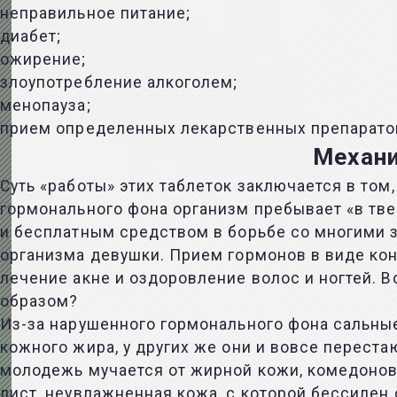
неправильное питание;
диабет;
ожирение;
злоупотребление алкоголем;
менопауза;
прием определенных лекарственных препаратов
Механи
Суть «работы» этих таблеток заключается в том
гормонального фона организм пребывает «в тве
и бесплатным средством в борьбе со многими 
организма девушки. Прием гормонов в виде кон
лечение акне и оздоровление волос и ногтей. 
образом?
Из-за нарушенного гормонального фона сальные
кожного жира, у других же они и вовсе перест
молодежь мучается от жирной кожи, комедонов,
лист, неувлажненная кожа, с которой бессиле