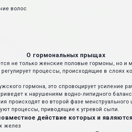
ние волос
О гормональных прыщах
ются не только женские половые гормоны, но и
н регулирует процессы, происходящие в слоях к
жского гормона, это спровоцирует усиление ра
риведет к нарушениям водно-липидного баланса
я происходят во второй фазе менструального ци
уют процессы, приводящие к угревой сыпи.
овместное действие которых и являютс
х желез