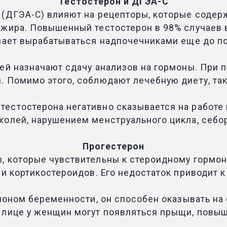
Тестостерон и ДГЭА-С
(ДГЭА-С) влияют на рецепторы, которые содерж
 жира. Повышенный тестостерон в 98% случаев 
инает вырабатываться надпочечниками еще до п
ей назначают сдачу анализов на гормоны. При 
 Помимо этого, соблюдают лечебную диету, так
естостерона негативно сказывается на работе 
холей, нарушением менструального цикла, себ
Прогестерон
, которые чувствительны к стероидному гормон
 и кортикостероидов. Его недостаток приводит
рмоном беременности, он способен оказывать н
 лице у женщин могут появляться прыщи, повы