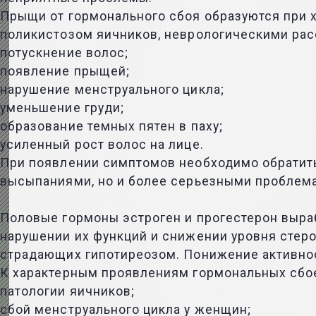
Прыщи от гормонального сбоя образуются при 
поликистозом яичников, неврологическими расс
потускнение волос;
появление прыщей;
нарушение менструального цикла;
уменьшение груди;
образование темных пятен в паху;
усиленный рост волос на лице.
При появлении симптомов необходимо обратитьс
высыпаниями, но и более серьезными проблем
Половые гормоны эстроген и прогестерон выра
нарушении их функций и снижении уровня стер
страдающих гипотиреозом. Понижение активнос
К характерным проявлениям гормональных сбое
патологии яичников;
сбой менструального цикла у женщин;