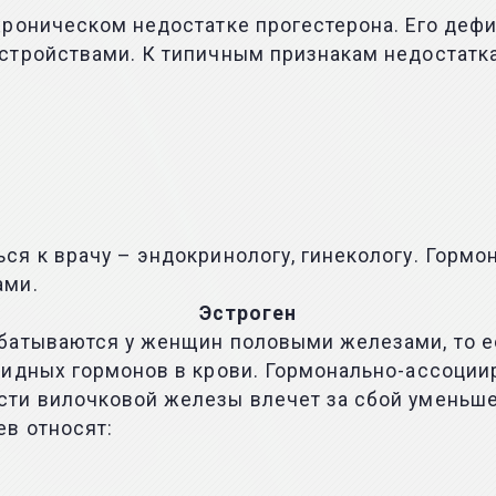
хроническом недостатке прогестерона. Его деф
тройствами. К типичным признакам недостатка 
я к врачу – эндокринологу, гинекологу. Гормо
ами.
Эстроген
батываются у женщин половыми железами, то е
оидных гормонов в крови. Гормонально-ассоции
ти вилочковой железы влечет за сбой уменьше
в относят: