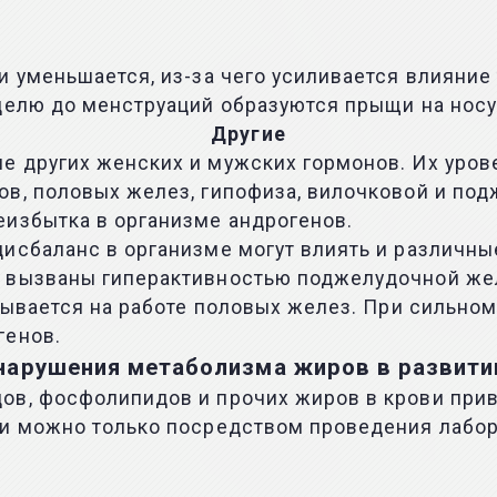
и уменьшается, из-за чего усиливается влияние
делю до менструаций образуются прыщи на носу,
Другие
е других женских и мужских гормонов. Их уров
в, половых желез, гипофиза, вилочковой и под
еизбытка в организме андрогенов.
дисбаланс в организме могут влиять и различн
е вызваны гиперактивностью поджелудочной же
азывается на работе половых желез. При сильно
генов.
нарушения метаболизма жиров в развити
ов, фосфолипидов и прочих жиров в крови прив
ои можно только посредством проведения лабо