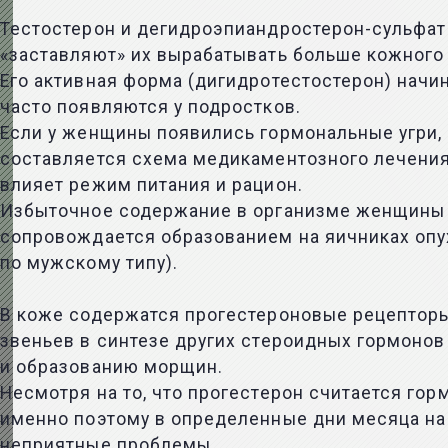
Тестостерон и дегидроэпиандростерон-сульфат 
«заставляют» их вырабатывать больше кожного
Его активная форма (дигидротестостерон) нач
часто появляются у подростков.
Если у женщины появились гормональные угри, 
составляется схема медикаментозного лечения.
влияет режим питания и рацион.
Избыточное содержание в организме женщины т
сопровождается образованием на яичниках опу
по мужскому типу).
В коже содержатся прогестероновые рецепторы
звеньев в синтезе других стероидных гормонов
и образованию морщин.
Несмотря на то, что прогестерон считается го
именно поэтому в определенные дни месяца на
неприятные проблемы.