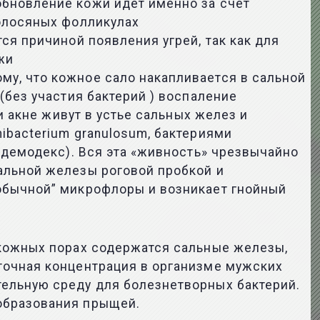
бновление кожи идет именно за счет
волосяных фолликулах
ся причиной появления угрей, так как для
жи
у, что кожное сало накапливается в сальной
(без участия бактерий ) воспаление
и акне живут в устье сальных желез и
ibacterium granulosum, бактериями
(демодекс). Вся эта «живность» чрезвычайно
альной железы роговой пробкой и
обычной” микрофлоры и возникает гнойный
и
 кожных порах содержатся сальные железы,
точная концентрация в организме мужских
ельную среду для болезнетворных бактерий.
образования прыщей.