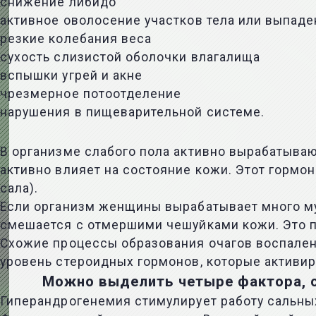
снижение либидо
активное оволосение участков тела или выпаде
резкие колебания веса
сухость слизистой оболочки влагалища
вспышки угрей и акне
чрезмерное потоотделение
нарушения в пищеварительной системе.
В организме слабого пола активно вырабатыва
активно влияет на состояние кожи. Этот гормо
сала).
Если организм женщины вырабатывает много му
смешается с отмершими чешуйками кожи. Это п
Схожие процессы образования очагов воспалени
уровень стероидных гормонов, которые активир
Можно выделить четыре фактора, с
Гиперандрогенемия стимулирует работу сальны