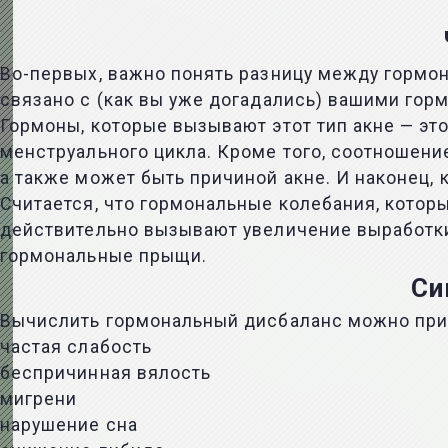
Во-первых, важно понять разницу между горм
связано с (как вы уже догадались) вашими гор
Гормоны, которые вызывают этот тип акне — эт
менструального цикла. Кроме того, соотношение
а также может быть причиной акне. И наконец,
Считается, что гормональные колебания, которы
действительно вызывают увеличение выработки 
гормональные прыщи.
Си
Вычислить гормональный дисбаланс можно при
частая слабость
беспричинная вялость
мигрени
нарушение сна