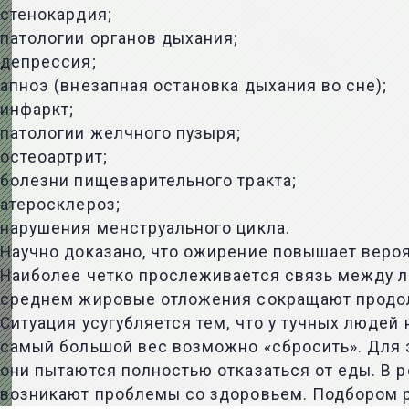
стенокардия;
патологии органов дыхания;
депрессия;
апноэ (внезапная остановка дыхания во сне);
инфаркт;
патологии желчного пузыря;
остеоартрит;
болезни пищеварительного тракта;
атеросклероз;
нарушения менструального цикла.
Научно доказано, что ожирение повышает вероя
Наиболее четко прослеживается связь между 
среднем жировые отложения сокращают продолж
Ситуация усугубляется тем, что у тучных людей
самый большой вес возможно «сбросить». Для э
они пытаются полностью отказаться от еды. В 
возникают проблемы со здоровьем. Подбором 