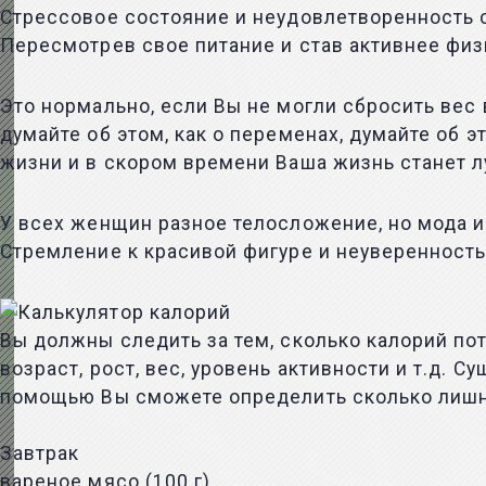
Стрессовое состояние и неудовлетворенность 
Пересмотрев свое питание и став активнее физ
Это нормально, если Вы не могли сбросить вес 
думайте об этом, как о переменах, думайте об 
жизни и в скором времени Ваша жизнь станет лу
У всех женщин разное телосложение, но мода и
Стремление к красивой фигуре и неуверенност
Вы должны следить за тем, сколько калорий по
возраст, рост, вес, уровень активности и т.д.
помощью Вы сможете определить сколько лишни
Завтрак
вареное мясо (100 г)