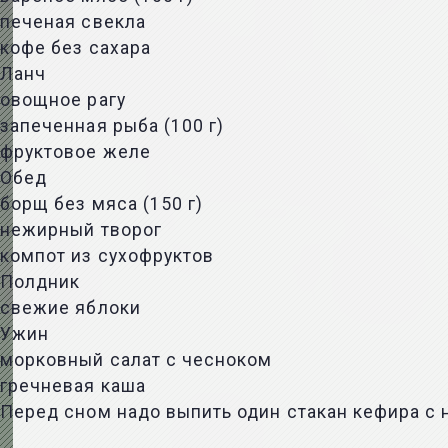
печеная свекла
кофе без сахара
Ланч
овощное рагу
запеченная рыба (100 г)
фруктовое желе
Обед
борщ без мяса (150 г)
нежирный творог
компот из сухофруктов
Полдник
свежие яблоки
Ужин
морковный салат с чесноком
гречневая каша
Перед сном надо выпить один стакан кефира с