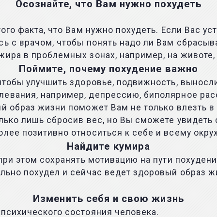
Осознайте, что Вам нужно похудеть
ого факта, что Вам нужно похудеть. Если Вас ус
ь с врачом, чтобы понять надо ли Вам сбрасыва
ира в проблемных зонах, например, на животе, б
Поймите, почему похудение важно
 чтобы улучшить здоровье, подвижность, выносл
левания, например, депрессию, биполярное рас
й образ жизни поможет Вам не только влезть в 
лько лишь сбросив вес, но Вы сможете увидеть 
олее позитивно относиться к себе и всему окр
Найдите кумира
 при этом сохранять мотивацию на пути похуден
ильно похудел и сейчас ведет здоровый образ ж
Изменить себя и свою жизнь
 психического состояния человека.