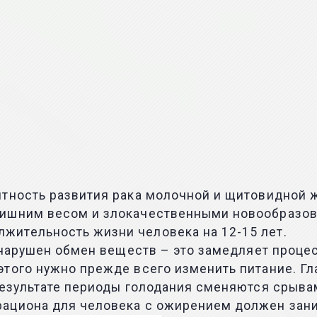
тность развития рака молочной и щитовидной же
лишним весом и злокачественными новообразов
ительность жизни человека на 12-15 лет.
 нарушен обмен веществ – это замедляет процес
того нужно прежде всего изменить питание. Гла
результате периоды голодания сменяются срыва
рациона для человека с ожирением должен зан