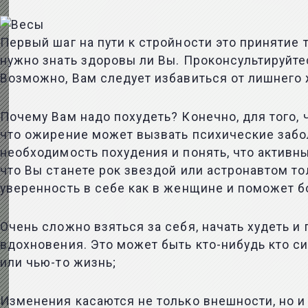
Первый шаг на пути к стройности это принятие т
нужно знать здоровы ли Вы. Проконсультируйтес
Возможно, Вам следует избавиться от лишнего ж
Почему Вам надо похудеть? Конечно, для того,
что ожирение может вызвать психические забо
необходимость похудения и понять, что активны
что Вы станете рок звездой или астронавтом то
уверенность в себе как в женщине и поможет б
Очень сложно взяться за себя, начать худеть и
вдохновения. Это может быть кто-нибудь кто с
или чью-то жизнь;
Изменения касаются не только внешности, но и