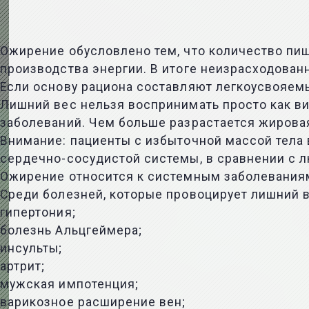
Ожирение обусловлено тем, что количество пи
производства энергии. В итоге неизрасходован
Если основу рациона составляют легкоусвояем
Лишний вес нельзя воспринимать просто как ви
заболеваний. Чем больше разрастается жировая
Внимание: пациенты с избыточной массой тела 
сердечно-сосудистой системы, в сравнении с 
Ожирение относится к системным заболеваниям,
Среди болезней, которые провоцирует лишний в
гипертония;
болезнь Альцгеймера;
инсульты;
артрит;
мужская импотенция;
варикозное расширение вен;