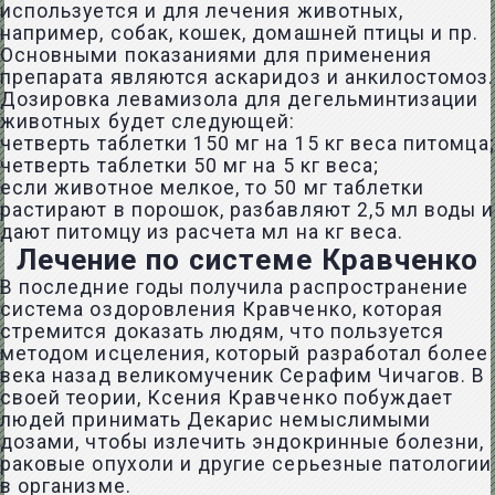
используется и для лечения животных,
например, собак, кошек, домашней птицы и пр.
Основными показаниями для применения
препарата являются аскаридоз и анкилостомоз.
Дозировка левамизола для дегельминтизации
животных будет следующей:
четверть таблетки 150 мг на 15 кг веса питомца;
четверть таблетки 50 мг на 5 кг веса;
если животное мелкое, то 50 мг таблетки
растирают в порошок, разбавляют 2,5 мл воды и
дают питомцу из расчета мл на кг веса.
Лечение по системе Кравченко
В последние годы получила распространение
система оздоровления Кравченко, которая
стремится доказать людям, что пользуется
методом исцеления, который разработал более
века назад великомученик Серафим Чичагов. В
своей теории, Ксения Кравченко побуждает
людей принимать Декарис немыслимыми
дозами, чтобы излечить эндокринные болезни,
раковые опухоли и другие серьезные патологии
в организме.