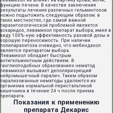
левамизол не влияет на картину крови, мочи,
функцию печени. В качестве заключения
результаты лечения различных гельминтозов
ножно подытожить следующим образом: в
таких местностях, где самой важной
паразитологической проблемой является
аскаридоз, левамизол препарат выбора, имея в
виду 100%-ную эффективность разовой дозы и
хорошую переносимость. При наличии
полипаразитоза очевидно, что мебендазол
является препаратом выбора.
Левамизол обладает быстрым
антигельминтным действием. В
ганглиоподобных образованиях нематод
левамизол вызывает деполяризующий
нейромышечный паралич. Таким образом
парализованные нематоды удаляются из
организма нормальной перистальтикой
кишечника в течение 24 ч после приема
препарата.
Показания к применению
препарата Декарис