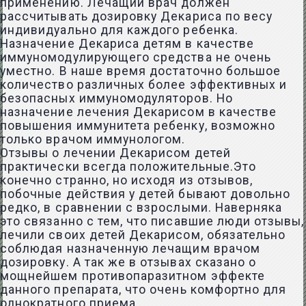
применению. Лечащий врач должен
рассчитывать дозировку Декариса по весу
индивидуально для каждого ребенка.
Назначение Декариса детям в качестве
иммуномодулирующего средства не очень
уместно. В наше время достаточно большое
количество различных более эффективных и
безопасных иммуномодуляторов. Но
назначение лечения Декарисом в качестве
повышения иммунитета ребенку, возможно
только врачом иммунологом.
Отзывы о лечении Декарисом детей
практически всегда положительные.Это
конечно странно, но исходя из отзывов,
побочные действия у детей бывают довольно
редко, в сравнении с взрослыми. Наверняка
это связанно с тем, что писавшие люди отзывы,
лечили своих детей Декарисом, обязательно
соблюдая назначенную лечащим врачом
дозировку. А так же в отзывах сказано о
мощнейшем противопаразитном эффекте
данного препарата, что очень комфортно для
однократного приема.