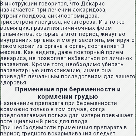
В инструкции говорится, что Декарис
назначается при лечении аскаридоза,
стронгилоидоза, анкилостомидоза,
трихостронгилоидоза, некатороза. И в то же
время цикл развития личиночных форм
гельминтов, которые в этот период живут во
внутренних органах и могут заселять, мигируя с
током крови из органа в орган, составляет 3
месяца. Как видите, даже повторный приём
декариса, не позволяет избавиться от личинок
паразитов. Кроме того, необходимо убирать
паразитарную интоксикацию, иначе она
приведёт печальным последствиям для вашего
здоровья.
Применение при беременности и
кормлении грудью
Назначение препарата при беременности
возможно только в том случае, когда
предполагаемая польза для матери превышает
потенциальный риск для плода.
При необходимости применения препарата в
период грудного вскармливания следует