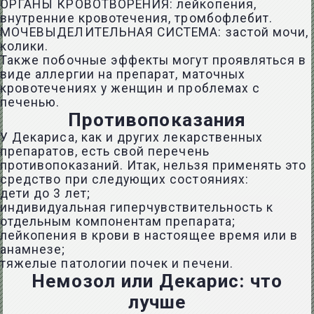
ОРГАНЫ КРОВОТВОРЕНИЯ: лейкопения,
внутренние кровотечения, тромбофлебит.
МОЧЕВЫДЕЛИТЕЛЬНАЯ СИСТЕМА: застой мочи,
колики.
Также побочные эффекты могут проявляться в
виде аллергии на препарат, маточных
кровотечениях у женщин и проблемах с
печенью.
Противопоказания
У Декариса, как и других лекарственных
препаратов, есть свой перечень
противопоказаний. Итак, нельзя применять это
средство при следующих состояниях:
дети до 3 лет;
индивидуальная гиперчувствительность к
отдельным компонентам препарата;
лейкопения в крови в настоящее время или в
анамнезе;
тяжелые патологии почек и печени.
Немозол или Декарис: что
лучше