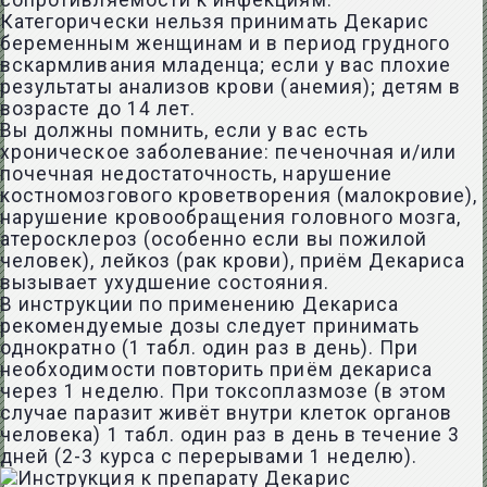
сопротивляемости к инфекциям.
Категорически нельзя принимать Декарис
беременным женщинам и в период грудного
вскармливания младенца; если у вас плохие
результаты анализов крови (анемия); детям в
возрасте до 14 лет.
Вы должны помнить, если у вас есть
хроническое заболевание: печеночная и/или
почечная недостаточность, нарушение
костномозгового кроветворения (малокровие),
нарушение кровообращения головного мозга,
атеросклероз (особенно если вы пожилой
человек), лейкоз (рак крови), приём Декариса
вызывает ухудшение состояния.
В инструкции по применению Декариса
рекомендуемые дозы следует принимать
однократно (1 табл. один раз в день). При
необходимости повторить приём декариса
через 1 неделю. При токсоплазмозе (в этом
случае паразит живёт внутри клеток органов
человека) 1 табл. один раз в день в течение 3
дней (2-3 курса с перерывами 1 неделю).