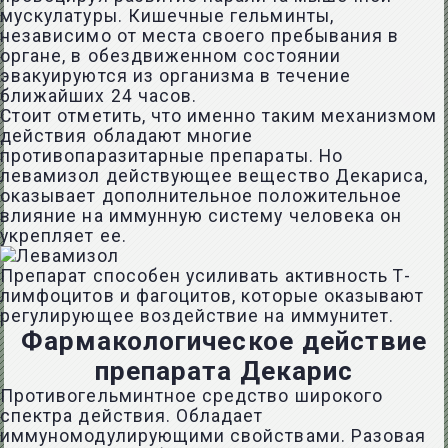
мускулатуры. Кишечные гельминты,
независимо от места своего пребывания в
органе, в обездвиженном состоянии
эвакуируются из организма в течение
ближайших 24 часов.
Стоит отметить, что именно таким механизмом
действия обладают многие
противопаразитарные препараты. Но
левамизол действующее вещество Декариса,
оказывает дополнительное положительное
влияние на иммунную систему человека он
укрепляет ее.
Препарат способен усиливать активность Т-
лимфоцитов и фагоцитов, которые оказывают
регулирующее воздействие на иммунитет.
Фармакологическое действие
препарата Декарис
Противогельминтное средство широкого
спектра действия. Обладает
иммуномодулирующими свойствами. Разовая