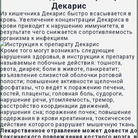
Декарис
Из кишечника Декарис быстро всасывается в
кровь. Увеличение концентрации Декариса в
крови приводит к нарушению иммунитета, в
результате чего снижается сопротивляемость
организма к инфекциям.
Кроме того могут возникать следующие
нарушения здоровья, в инструкции к препарату
называемые побочные действия: тошнота,
рвота, диарея; боли в животе, панкреатит;
изъязвление слизистой оболочки ротовой
полости; повышение активности щелочной
фосфатазы, что ведёт к поражению печени,
костей, плаценты; головная боль, судороги,
нарушение речи, утомляемость, тремор,
расстройство координации движений,
нарушения сна; поражение почек; повышение
содержания в крови креатинина, токсическое
действие которого разрушает мышечную ткань.
Лекарственное отравление может довести до
токсического повреждения костного мозга, в