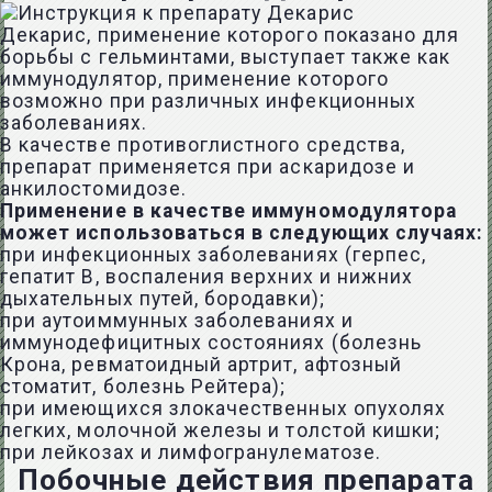
Декарис, применение которого показано для
борьбы с гельминтами, выступает также как
иммунодулятор, применение которого
возможно при различных инфекционных
заболеваниях.
В качестве противоглистного средства,
препарат применяется при аскаридозе и
анкилостомидозе.
Применение в качестве иммуномодулятора
может использоваться в следующих случаях:
при инфекционных заболеваниях (герпес,
гепатит В, воспаления верхних и нижних
дыхательных путей, бородавки);
при аутоиммунных заболеваниях и
иммунодефицитных состояниях (болезнь
Крона, ревматоидный артрит, афтозный
стоматит, болезнь Рейтера);
при имеющихся злокачественных опухолях
легких, молочной железы и толстой кишки;
при лейкозах и лимфогранулематозе.
Побочные действия препарата