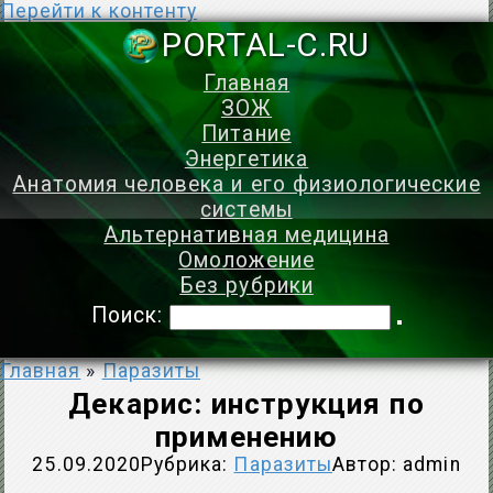
Перейти к контенту
PORTAL-C.
Главная
ЗОЖ
Питание
Энергетика
Анатомия человека и его физиологические
системы
Альтернативная медицина
Омоложение
Без рубрики
Поиск:
Главная
»
Паразиты
Декарис: инструкция по
применению
25.09.2020
Рубрика:
Паразиты
Автор:
admin