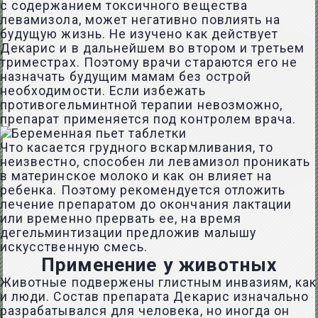
с содержанием токсичного вещества
левамизола, может негативно повлиять на
будущую жизнь. Не изучено как действует
Декарис и в дальнейшем во втором и третьем
триместрах. Поэтому врачи стараются его не
назначать будущим мамам без острой
необходимости. Если избежать
противогельминтной терапии невозможно,
препарат применяется под контролем врача.
Что касается грудного вскармливания, то
неизвестно, способен ли левамизол проникать
в материнское молоко и как он влияет на
ребенка. Поэтому рекомендуется отложить
лечение препаратом до окончания лактации
или временно прервать ее, на время
дегельминтизации предложив малышу
искусственную смесь.
Применение у животных
Животные подвержены глистным инвазиям, как
и люди. Состав препарата Декарис изначально
разрабатывался для человека, но иногда он