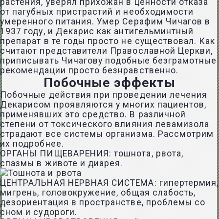
растения, уверял прихожан в ценности отказа
от пагубных пристрастий и необходимости
умеренного питания. Умер Серафим Чичагов в
1937 году, и Декарис как антигельминтный
препарат в те годы просто не существовал. Как
считают представители Православной Церкви,
приписывать Чичагову подобные безграмотные
рекомендации просто безнравственно.
Побочные эффекты
Побочные действия при проведении лечения
Декарисом проявляются у многих пациентов,
применявших это средство. В различной
степени от токсического влияния левамизола
страдают все системы организма. Рассмотрим
их подробнее.
ОРГАНЫ ПИЩЕВАРЕНИЯ: тошнота, рвота,
спазмы в животе и диарея.
ЦЕНТРАЛЬНАЯ НЕРВНАЯ СИСТЕМА: гипертермия,
мигрень, головокружение, общая слабость,
дезориентация в пространстве, проблемы со
сном и судороги.