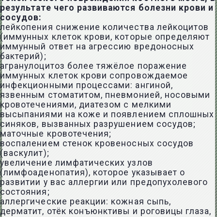
результате чего развиваются болезни крови и
сосудов:
лейкопения снижение количества лейкоцитов
(иммунных клеток крови, которые определяют
иммунный ответ на агрессию вредоносных
бактерий);
агранулоцитоз более тяжёлое поражение
иммунных клеток крови сопровождаемое
инфекционными процессами: ангиной,
язвенным стоматитом, пневмонией, носовыми
кровотечениями, диатезом с мелкими
высыпаниями на коже и появлением сплошных
синяков, вызванных разрушением сосудов;
маточные кровотечения;
воспалением стенок кровеносных сосудов
(васкулит);
увеличение лимфатических узлов
(лимфоаденопатия), которое указывает о
развитии у вас аллергии или предопухолевого
состояния;
аллергические реакции: кожная сыпь,
дерматит, отёк конъюнктивы и роговицы глаза,