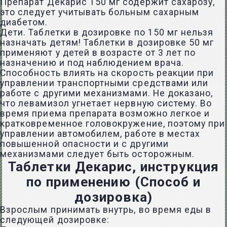
Препарат Декарис 150 мг содержит сахарозу,
это следует учитывать больным сахарным
диабетом.
Дети. Таблетки в дозировке по 150 мг нельзя
назначать детям! Таблетки в дозировке 50 мг
применяют у детей в возрасте от 3 лет по
назначению и под наблюдением врача.
Способность влиять на скорость реакции при
управлении транспортными средствами или
работе с другими механизмами. Не доказано,
что левамизол угнетает нервную систему. Во
время приема препарата возможно легкое и
кратковременное головокружение, поэтому при
управлении автомобилем, работе в местах
повышенной опасности и с другими
механизмами следует быть осторожным.
Таблетки Декарис, инструкция
по применению (Способ и
дозировка)
Взрослым принимать внутрь, во время еды в
следующей дозировке: