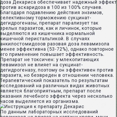
доза Декариса обеспечивает надежный эффект
против аскаридоза в 100 из 100% случаев.
Благодаря подавлению действия энзимов,
селективному торможению сукцинат-
дегидрогеназы, препарат парализует так
зрелых паразитов, как и личинок, которые
выделяются из кишечника нормальной
кишечной перистальтикой. В случаях
анкилостомидозов разовая доза левамизола
менее эффективна (53-72%), однако повторное
его применение повышает эффективность.
Препарат не токсичен: у млекопитающих
левамизол не влияет на сукцинат-
дегидрогеназу, поэтому он эффективен против
паразита, но безвреден в отношении человека.
Терапевтический показатель по результатам
исследований на различных видах животных
является благоприятным, препарат после
оказания лечебного эффекта через несколько
часов выделяется из организма.
По данным лабораторных исследований