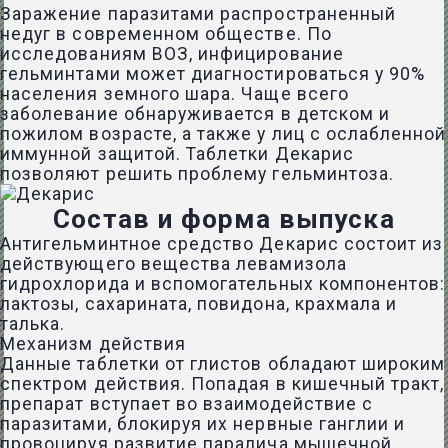
Заражение паразитами распространенный
недуг в современном обществе. По
исследованиям ВОЗ, инфицирование
гельминтами может диагностироваться у 90%
населения земного шара. Чаще всего
заболевание обнаруживается в детском и
пожилом возрасте, а также у лиц с ослабленной
иммунной защитой. Таблетки Декарис
позволяют решить проблему гельминтоза.
Состав и форма выпуска
Антигельминтное средство Декарис состоит из
действующего вещества левамизола
гидрохлорида и вспомогательных компонентов:
лактозы, сахарината, повидона, крахмала и
талька.
Механизм действия
Данные таблетки от глистов обладают широким
спектром действия. Попадая в кишечный тракт,
препарат вступает во взаимодействие с
паразитами, блокируя их нервные ганглии и
провоцируя развитие паралича мышечной