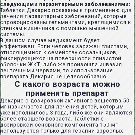
следующими паразитарными заболеваниями:
Таблетки Декарис показаны к применению для
лечения паразитарных заболеваний, которые
спровоцированы гельминтами, крепящимися к
стенкам кишечника с помощью мышечной
системы.
В данном случае медикамент будет
эффективен. Если человек заражен глистами,
относящимися к семейству сосальщиков,
фиксирующихся на поверхности слизистой
оболочки ЖКТ, либо же произошла инвазия
ленточными червями, то использование
препарата Декарис не целесообразно.
С какого возраста можно
применять препарат
Декарис с дозировкой активного вещества 50
мг назначается для лечения детей, которым
уже исполнилось 3 года, либо же они являются
более старшего возраста. Таблетки с
дозировкой основного компонента 150 мг
используются только для терапии взрослых