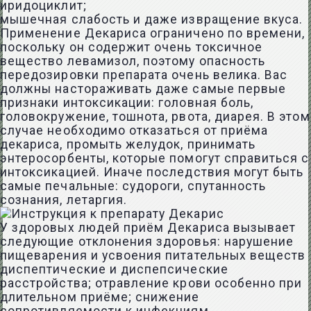
иридоциклит;
мышечная слабость и даже извращение вкуса.
Применение Декариса ограничено по времени,
поскольку он содержит очень токсичное
вещество левамизол, поэтому опасность
передозировки препарата очень велика. Вас
должны настораживать даже самые первые
признаки интоксикации: головная боль,
головокружение, тошнота, рвота, диарея. В этом
случае необходимо отказаться от приёма
декариса, промыть желудок, принимать
энтеросорбенты, которые помогут справиться с
интоксикацией. Иначе последствия могут быть
самые печальные: судороги, спутанность
сознания, летаргия.
У здоровых людей приём Декариса вызывает
следующие отклонения здоровья: нарушение
пищеварения и усвоения питательных веществ
диспептические и диспепсические
расстройства; отравление крови особенно при
длительном приёме; снижение