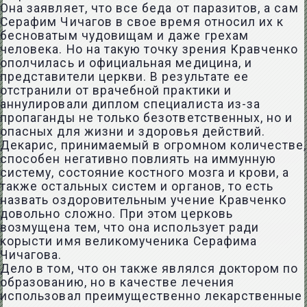
Она заявляет, что все беда от паразитов, а сам
Серафим Чичагов в свое время относил их к
бесноватым чудовищам и даже грехам
человека. Но на такую точку зрения Кравченко
ополчилась и официальная медицина, и
представители церкви. В результате ее
отстранили от врачебной практики и
аннулировали диплом специалиста из-за
пропаганды не только безответственных, но и
опасных для жизни и здоровья действий.
Декарис, принимаемый в огромном количестве,
способен негативно повлиять на иммунную
систему, состояние костного мозга и крови, а
также остальных систем и органов, то есть
назвать оздоровительным учение Кравченко
довольно сложно. При этом церковь
возмущена тем, что она использует ради
корысти имя великомученика Серафима
Чичагова.
Дело в том, что он также являлся доктором по
образованию, но в качестве лечения
использовал преимущественно лекарственные