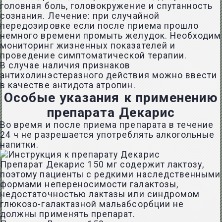
головная боль, головокружение и спутанность
сознания. Лечение: при случайной
передозировке если после приема прошло
немного времени промыть желудок. Необходим
мониторинг жизненных показателей и
проведение симптоматической терапии.
В случае наличия признаков
антихолинэстеразного действия можно ввести
в качестве антидота атропин.
Особые указания к применению
препарата Декарис
Во время и после приема препарата в течение
24 ч не разрешается употреблять алкогольные
напитки.
Препарат Декарис 150 мг содержит лактозу,
поэтому пациенты с редкими наследственными
формами непереносимости галактозы,
недостаточностью лактазы или синдромом
глюкозо-галактазной мальабсорбции не
должны применять препарат.