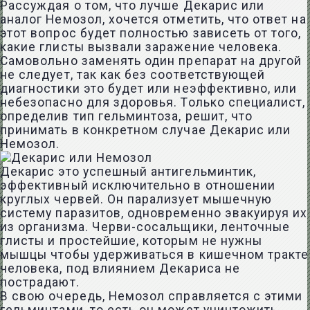
Рассуждая о том, что лучше Декарис или
аналог Немозол, хочется отметить, что ответ на
этот вопрос будет полностью зависеть от того,
какие глисты вызвали заражение человека.
Самовольно заменять один препарат на другой
не следует, так как без соответствующей
диагностики это будет или неэффективно, или
небезопасно для здоровья. Только специалист,
определив тип гельминтоза, решит, что
принимать в конкретном случае Декарис или
Немозол.
Декарис это успешный антигельминтик,
эффективный исключительно в отношении
круглых червей. Он парализует мышечную
систему паразитов, одновременно эвакуируя их
из организма. Черви-сосальщики, ленточные
глисты и простейшие, которым не нужны
мышцы чтобы удерживаться в кишечном тракте
человека, под влиянием Декариса не
пострадают.
В свою очередь, Немозол справляется с этими