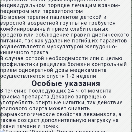
индивидуальном порядке лечащим врачом-
педиатром или паразитологом.
Во время терапии пациентов детской и
взрослой возрастной группы не требуется
комбинированный прием слабительных
средств или соблюдение правил диетического
питания, так как удаление погибших паразитов
осуществляется мускулатурой желудочно-
кишечного тракта.
В случае острой необходимости или с целью
профилактики рецидива болезни контрольный
прием однократной дозы медикамента
осуществляется спустя 1-2 недели.
Особые указания
В течение последующих 24 ч от момента
приема препарата Декарис запрещено
употреблять спиртные напитки, так действие
этилового спирта может снизить
фармакологические свойства левамизола, а
также создаст дополнительную нагрузку на
ткани печени и почек.