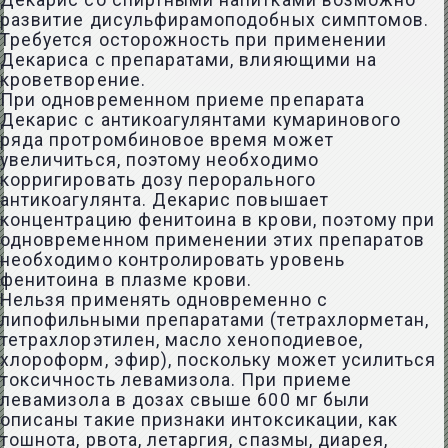
Декарис со спиртными напитками возможно
развитие дисульфирамоподобных симптомов.
Требуется осторожность при применении
Декариса с препаратами, влияющими на
кроветворение.
При одновременном приеме препарата
Декарис с антикоагулянтами кумаринового
ряда протромбиновое время может
увеличиться, поэтому необходимо
корригировать дозу перорального
антикоагулянта. Декарис повышает
концентрацию фенитоина в крови, поэтому при
одновременном применении этих препаратов
необходимо контролировать уровень
фенитоина в плазме крови.
Нельзя применять одновременно с
липофильными препаратами (тетрахлорметан,
тетрахлорэтилен, масло хеноподиевое,
хлороформ, эфир), поскольку может усилиться
токсичность левамизола. При приеме
левамизола в дозах свыше 600 мг были
описаны такие признаки интоксикации, как
тошнота, рвота, летаргия, спазмы, диарея,