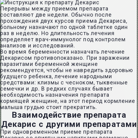
Перерывы между приемом препарата
составляют две недели. Обычно после
прохождения двух курсов приема Декариса,
больному назначают по одной таблетке один
раз в неделю. Но длительность лечения
определяет врач-иммунолог под контролем
анализов и исследований.
Во время беременности назначать лечение
Декарисом противопоказано. При заражении
паразитами беременной женщине
рекомендуется, чтобы не навредить здоровью
будущего ребенка, лечение народными
средствами: клизмы с чесноком, тыквенные
семечки и др. В редких случаях бывает
необходимость назначения препарата
кормящей женщине, на этот период кормление
малыша грудью стоит прекратить.
Взаимодействие препарата
Декарис с другими препаратами
При одновременном приеме препарата