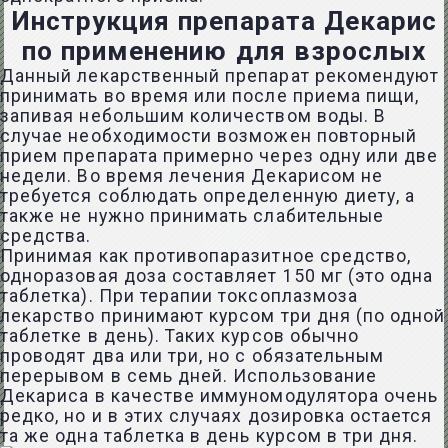
Инструкция препарата Декарис
по применению для взрослых
Данный лекарственный препарат рекомендуют
принимать во время или после приема пищи,
запивая небольшим количеством воды. В
случае необходимости возможен повторный
прием препарата примерно через одну или две
недели. Во время лечения Декарисом не
требуется соблюдать определенную диету, а
также не нужно принимать слабительные
средства.
Принимая как противопаразитное средство,
одноразовая доза составляет 150 мг (это одна
таблетка). При терапии токсоплазмоза
лекарство принимают курсом три дня (по одной
таблетке в день). Таких курсов обычно
проводят два или три, но с обязательным
перерывом в семь дней. Использование
Декариса в качестве иммуномодулятора очень
редко, но и в этих случаях дозировка остается
та же одна таблетка в день курсом в три дня.