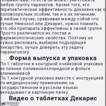
гельминтами, то есть он может уничтожить
любую группу паразитов. Кроме того, его
терапевтическая эффективность доказана как к
половозрелым особям, так и к их личинкам.
В любом случае, сравнивая между собой что
лучше Немозол или Декарис, нужно помнить
что оба препарата эффективны в своей группе.
Просто различается их состав и
фармакологические свойства. Поэтому не
нужно рисковать, выбирая подходящее
лекарство, лучше доверить эту задачу
паразитологу.
Форма выпуска и упаковка
По 1 таблетке в контурной ячейковой упаковке
из пленки поливинилхлоридной и фольги
алюминиевой.
По 1 контурной упаковке вместе с инструкцией
по медицинскому применению на
государственном и русском языках
вкладывают в картонную пачку.
Видео о таблетках Декарис