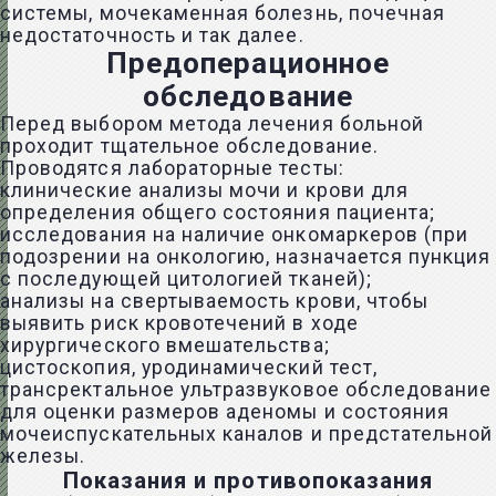
системы, мочекаменная болезнь, почечная
недостаточность и так далее.
Предоперационное
обследование
Перед выбором метода лечения больной
проходит тщательное обследование.
Проводятся лабораторные тесты:
клинические анализы мочи и крови для
определения общего состояния пациента;
исследования на наличие онкомаркеров (при
подозрении на онкологию, назначается пункция
с последующей цитологией тканей);
анализы на свертываемость крови, чтобы
выявить риск кровотечений в ходе
хирургического вмешательства;
цистоскопия, уродинамический тест,
трансректальное ультразвуковое обследование
для оценки размеров аденомы и состояния
мочеиспускательных каналов и предстательной
железы.
Показания и противопоказания