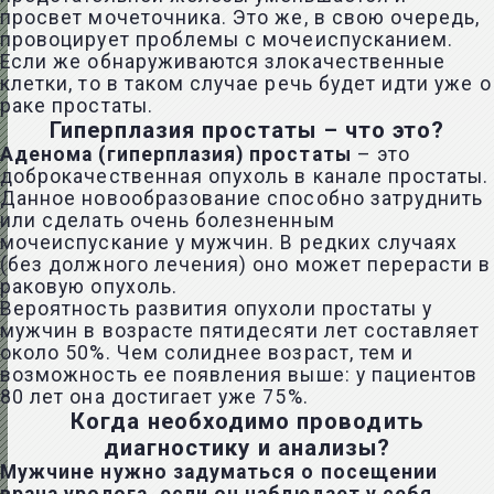
просвет мочеточника. Это же, в свою очередь,
провоцирует проблемы с мочеиспусканием.
Если же обнаруживаются злокачественные
клетки, то в таком случае речь будет идти уже о
раке простаты.
Гиперплазия простаты – что это?
Аденома (гиперплазия) простаты
– это
доброкачественная опухоль в канале простаты.
Данное новообразование способно затруднить
или сделать очень болезненным
мочеиспускание у мужчин. В редких случаях
(без должного лечения) оно может перерасти в
раковую опухоль.
Вероятность развития опухоли простаты у
мужчин в возрасте пятидесяти лет составляет
около 50%. Чем солиднее возраст, тем и
возможность ее появления выше: у пациентов
80 лет она достигает уже 75%.
Когда необходимо проводить
диагностику и анализы?
Мужчине нужно задуматься о посещении