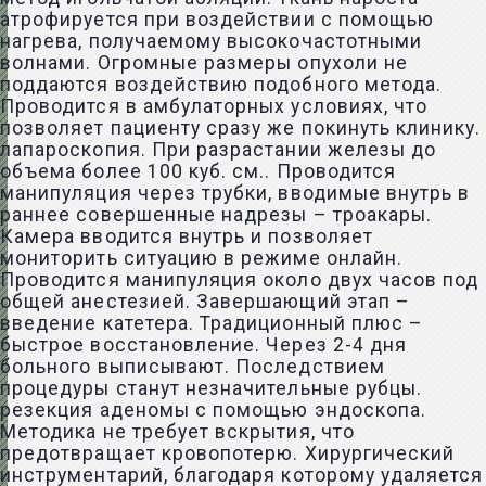
атрофируется при воздействии с помощью
нагрева, получаемому высокочастотными
волнами. Огромные размеры опухоли не
поддаются воздействию подобного метода.
Проводится в амбулаторных условиях, что
позволяет пациенту сразу же покинуть клинику.
лапароскопия. При разрастании железы до
объема более 100 куб. см.. Проводится
манипуляция через трубки, вводимые внутрь в
раннее совершенные надрезы – троакары.
Камера вводится внутрь и позволяет
мониторить ситуацию в режиме онлайн.
Проводится манипуляция около двух часов под
общей анестезией. Завершающий этап –
введение катетера. Традиционный плюс –
быстрое восстановление. Через 2-4 дня
больного выписывают. Последствием
процедуры станут незначительные рубцы.
резекция аденомы с помощью эндоскопа.
Методика не требует вскрытия, что
предотвращает кровопотерю. Хирургический
инструментарий, благодаря которому удаляется