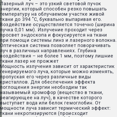
Лазерный луч – это узкий световой пучок
энергии, который способен резко повышать
температуру на облучаемом участке живой
ткани до 394 ˚C, буквально выпаривая его.
Воздействие осуществляется точечно (ширина
пучка 0,01 мм). Излучение проходит через
просвет эндоскопа и фокусируется на ткани
при помощи системы линз и лазерного волокна.
Оптическая система позволяет поворачивать
луч в различных направлениях. Глубина
воздействия – не более 1 мм, поэтому лишние
ткани лазер не прожжет
Мощность излучения зависит от характеристик
генерируемого луча, которые можно изменять,
пропуская его через различные виды
кристаллов. Для обеспечения эффекта
поглощения энергии необходим так
называемый хромофор (вещество в ткани,
реагирующее на луч), в качестве которого
выступает вода или белок гемоглобин. От
мощности луча зависит термический эффект:
ткани некротизируются (происходит