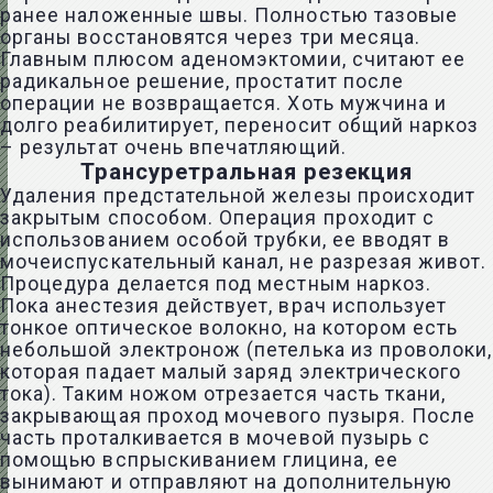
ранее наложенные швы. Полностью тазовые
органы восстановятся через три месяца.
Главным плюсом аденомэктомии, считают ее
радикальное решение, простатит после
операции не возвращается. Хоть мужчина и
долго реабилитирует, переносит общий наркоз
– результат очень впечатляющий.
Трансуретральная резекция
Удаления предстательной железы происходит
закрытым способом. Операция проходит с
использованием особой трубки, ее вводят в
мочеиспускательный канал, не разрезая живот.
Процедура делается под местным наркоз.
Пока анестезия действует, врач использует
тонкое оптическое волокно, на котором есть
небольшой электронож (петелька из проволоки,
которая падает малый заряд электрического
тока). Таким ножом отрезается часть ткани,
закрывающая проход мочевого пузыря. После
часть проталкивается в мочевой пузырь с
помощью вспрыскиванием глицина, ее
вынимают и отправляют на дополнительную