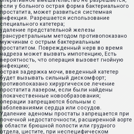
оперативное вмешательство не разрешается,
если у больного острая форма бактериального
простатита, может развиться системная
инфекция. Разрешается использование
специального катетера;
удаление предстательной железы
трансуретральным методом противопоказано
мужчинам с острым бактериальным
простатитом. Поврежденный нерв во время
надреза может вызвать импотенцию, Есть
вероятность, что операция вызовет гнойную
инфекцию;
острая задержка мочи, введенный катетер
будет вызывать сильный дискомфорт;
противопоказано хирургическое лечение
простатита лазером, если были найдены
злокачественные новообразования;
операции запрещаются больным с
заболеваниями сердца или сосудов.
Удаление аденомы простаты запрещается при
почечной недостаточности, расширенной аорте
в области брюшной полости или грудного
отдела, цистите, при неспецифическом