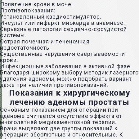
Появление крови в моче.
Противопоказания:
Установленный кардиостимулятор.
Инсульт или инфаркт миокарда в анамнезе.
Серьезные патологии сердечно-сосудистой
системы.
Острая почечная и печеночная
недостаточность.
Существенные нарушения свертываемости
крови.
Инфекционные заболевания в активной фазе.
Благодаря широкому выбору методик лазерного
удаления аденомы, можно подобрать вариант
даже при наличии противопоказаний.
Показания к хирургическому
лечению аденомы простаты
Основным показанием для операции при
аденоме считается отсутствие эффекта от
многолетней
медикаментозной терапии
.
Врачи выделяют две группы показаний к
операции: абсолютные и относительные. К