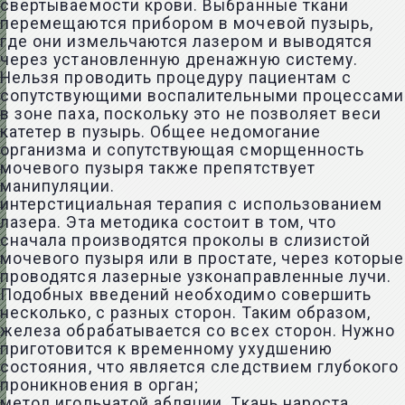
свертываемости крови. Выбранные ткани
перемещаются прибором в мочевой пузырь,
где они измельчаются лазером и выводятся
через установленную дренажную систему.
Нельзя проводить процедуру пациентам с
сопутствующими воспалительными процессами
в зоне паха, поскольку это не позволяет веси
катетер в пузырь. Общее недомогание
организма и сопутствующая сморщенность
мочевого пузыря также препятствует
манипуляции.
интерстициальная терапия с использованием
лазера. Эта методика состоит в том, что
сначала производятся проколы в слизистой
мочевого пузыря или в простате, через которые
проводятся лазерные узконаправленные лучи.
Подобных введений необходимо совершить
несколько, с разных сторон. Таким образом,
железа обрабатывается со всех сторон. Нужно
приготовится к временному ухудшению
состояния, что является следствием глубокого
проникновения в орган;
метод игольчатой абляции. Ткань нароста