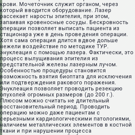
крови. Мочеточник служит органом, через
который вводится оборудование. Лазер
рассекает наросты эпителия, при этом,
запаивая кровеносные сосуды. Бескровность
операции позволяет выписать пациента из
стационара уже в день проведения операции.
Хотя сама операция длится вдвое дольше
нежели воздействие по методике ТУР.
энуклеация с помощью лазера. Фактически, это
процесс вылущивания эпителия из
предстательной железы лазерным лучом.
Особенностью процедуры становится
возможность взятия биоптата для исключения
или подтверждения ракового поражения.
Энуклеация позволяет проводить резекцию
опухолей огромных размеров (до 200 г.).
Плюсом можно считать не длительный
восстановительный период. Проводить
операцию можно даже пациентам с
серьезными кардиологическими патологиями,
наличием металлических элементов в костной
ткани и при нарушении процесса