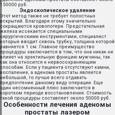
150000 руб.
Эндоскопическое удаление
Этот метод также не требует полостных
вскрытий. Благодаря этому значительно
сокращаются кровопотери. Предстательная
железа иссекается специальными
хирургическими инструментами, специалист
которые вводит сквозь трубку, толщина которой
равняется 1 см. Главное преимущество
процедуры заключается в том, что она никак не
влияет на эректильную функцию мужчины, так
как она относится к нервосохраняющим
способам. Если у пациента отсутствуют камни,
воспаление, а аденома простаты является
небольшой, то лучше всего отдавать
предпочтение данному виду операции. Еще
один несомненный плюс заключается в
коротком периоде восстановления. Стоимость
такой процедуры составляет около 50000 руб.
Особенности лечения аденомы
простаты лазером