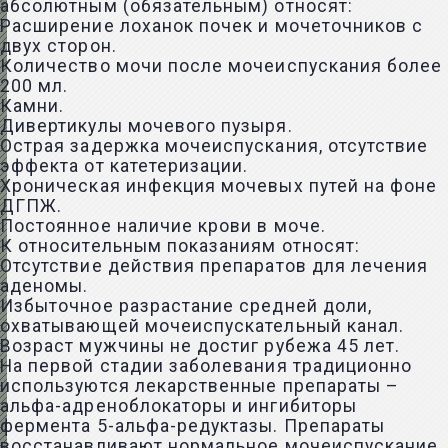
абсолютным (обязательным) относят:
Расширение лоханок почек и мочеточников с
двух сторон.
Количество мочи после мочеиспускания более
200 мл.
Камни.
Дивертикулы мочевого пузыря.
Острая задержка мочеиспускания, отсутствие
эффекта от катетеризации.
Хроническая инфекция мочевых путей на фоне
ДГПЖ.
Постоянное
наличие крови в моче
.
К относительным показаниям относят:
Отсутствие действия
препаратов
для лечения
аденомы.
Избыточное разрастание средней доли,
охватывающей мочеиспускательный канал.
Возраст мужчины не достиг рубежа 45 лет.
На первой стадии заболевания традиционно
используются лекарственные препараты –
альфа-адреноблокаторы и ингибиторы
фермента 5-альфа-редуктазы. Препараты
восстанавливают нормальное мочеиспускание,