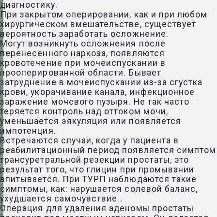
диагностику.
При закрытом оперировании, как и при любом
хирургическом вмешательстве, существует
вероятность заработать осложнение.
Могут возникнуть осложнения после
перенесенного наркоза, появляются
кровотечение при мочеиспускании в
прооперированной области. Бывает
затруднение в мочеиспускании из-за сгустка
крови, укорачивание канала, инфекционное
заражение мочевого пузыря. Не так часто
теряется контроль над оттоком мочи,
уменьшается эякуляция или появляется
импотенция.
Встречаются случаи, когда у пациента в
реабилитационный период появляется симптом
трансуретральной резекции простаты, это
результат того, что глицин при промывании
впитывается. При ТУРП наблюдаются такие
симптомы, как: нарушается солевой баланс,
ухудшается самочувствие…
Операция для удаления аденомы простаты