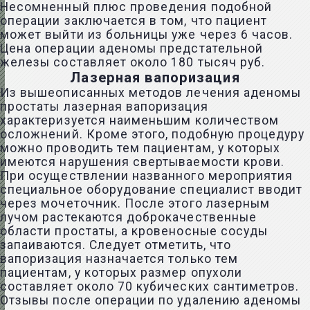
Несомненный плюс проведения подобной
операции заключается в том, что пациент
может выйти из больницы уже через 6 часов.
Цена операции аденомы предстательной
железы составляет около 180 тысяч руб.
Лазерная вапоризация
Из вышеописанных методов лечения аденомы
простаты лазерная вапоризация
характеризуется наименьшим количеством
осложнений. Кроме этого, подобную процедуру
можно проводить тем пациентам, у которых
имеются нарушения свертываемости крови.
При осуществлении названного мероприятия
специальное оборудование специалист вводит
через мочеточник. После этого лазерным
лучом растекаются доброкачественные
области простаты, а кровеносные сосуды
запаиваются. Следует отметить, что
вапоризация назначается только тем
пациентам, у которых размер опухоли
составляет около 70 кубических сантиметров.
Отзывы после операции по удалению аденомы