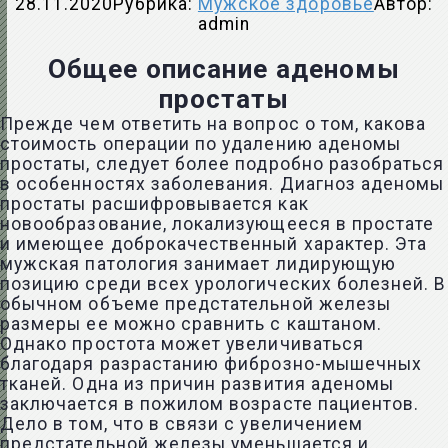
28.11.2020
Рубрика:
Мужское здоровье
Автор:
admin
Общее описание аденомы
простаты
Прежде чем ответить на вопрос о том, какова
стоимость операции по удалению аденомы
простаты, следует более подробно разобраться
в особенностях заболевания. Диагноз аденомы
простаты расшифровывается как
новообразование, локализующееся в простате
и имеющее доброкачественный характер. Эта
мужская патология занимает лидирующую
позицию среди всех урологических болезней. В
обычном объеме предстательной железы
размеры ее можно сравнить с каштаном.
Однако простота может увеличиваться
благодаря разрастанию фиброзно-мышечных
тканей. Одна из причин развития аденомы
заключается в пожилом возрасте пациентов.
Дело в том, что в связи с увеличением
предстательной железы уменьшается и