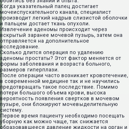
обойтись без знаний и опыта.
Когда указательный палец достигает
мочеиспускательного канала, специалист
производит легкий надрыв слизистой оболочки
и пальцем достает ткань опухоли.
Извлечение аденомы происходит через
вскрытый заранее мочевой пузырь, затем она
отправляется на дополнительное
исследование.
Сколько длится операция по удалению
аденомы простаты? Этот фактор меняется от
формы заболевания и возраста больного,
размеров гиперплази.
После операции часто возникает кровотечение,
в современной медицине так и не научились
предотвращать такое последствие. Помимо
потери большого объема крови, высока
вероятность появления свертков в мочевом
пузыре, они блокируют мочевыделительную
систему.
Первое время пациенту необходимо посещать
уборную как можно чаще, так снижается
образовавшееся давление жидкости на орган и