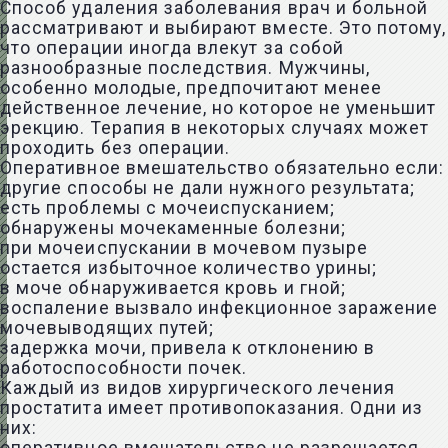
Способ удаления заболевания врач и больной
рассматривают и выбирают вместе. Это потому,
что операции иногда влекут за собой
разнообразные последствия. Мужчины,
особенно молодые, предпочитают менее
действенное лечение, но которое не уменьшит
эрекцию. Терапия в некоторых случаях может
проходить без операции.
Оперативное вмешательство обязательно если:
другие способы не дали нужного результата;
есть проблемы с мочеиспусканием;
обнаружены мочекаменные болезни;
при мочеиспускании в мочевом пузыре
остается избыточное количество урины;
в моче обнаруживается кровь и гной;
воспаление вызвало инфекционное заражение
мочевыводящих путей;
задержка мочи, привела к отклонению в
работоспособности почек.
Каждый из видов хирургического лечения
простатита имеет противопоказания. Одни из
них: