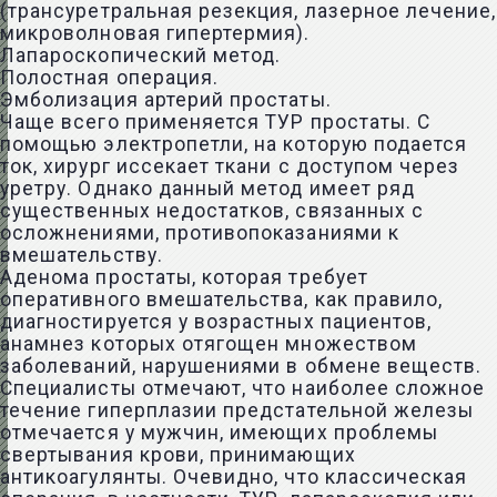
(
трансуретральная резекция
, лазерное лечение,
микроволновая гипертермия).
Лапароскопический метод.
Полостная операция.
Эмболизация артерий простаты.
Чаще всего применяется ТУР простаты. С
помощью электропетли, на которую подается
ток, хирург иссекает ткани с доступом через
уретру. Однако данный метод имеет ряд
существенных недостатков, связанных с
осложнениями, противопоказаниями к
вмешательству.
Аденома простаты, которая требует
оперативного вмешательства, как правило,
диагностируется у возрастных пациентов,
анамнез которых отягощен множеством
заболеваний, нарушениями в обмене веществ.
Специалисты отмечают, что наиболее сложное
течение гиперплазии предстательной железы
отмечается у мужчин, имеющих проблемы
свертывания крови, принимающих
антикоагулянты. Очевидно, что классическая