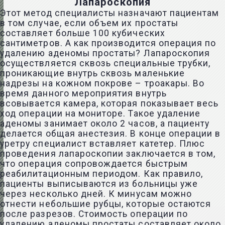
Лапароскопия
Этот метод специалисты назначают пациентам
в том случае, если объем их простаты
составляет больше 100 кубических
сантиметров. А как производится операция по
удалению аденомы простаты? Лапароскопия
осуществляется сквозь специальные трубки,
проникающие внутрь сквозь маленькие
надрезы на кожном покрове – троакары. Во
время данного мероприятия внутрь
всовывается камера, которая показывает весь
ход операции на мониторе. Такое удаление
аденомы занимает около 2 часов, а пациенту
делается общая анестезия. В конце операции в
уретру специалист вставляет катетер. Плюс
проведения лапароскопии заключается в том,
что операция сопровождается быстрым
реабилитационным периодом. Как правило,
пациенты выписываются из больницы уже
через несколько дней. К минусам можно
отнести небольшие рубцы, которые остаются
после разрезов. Стоимость операции по
удалению аденомы простаты составляет около