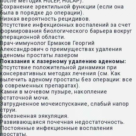
после методик HoLEP, HoLAP).
Сохранение эректильной функции (если она
была в порядке до операции).
Низкая вероятность рецидивов.
Отсутствие инфекционных воспалений за счет
формирования биологического барьера вокруг
операционной области.
Врач-иммунолог Ермаков Георгий
Александрович о преимуществах удаления
аденомы простаты лазером
Показания к лазерному удалению аденомы:
Отсутствие положительной динамики при
консервативных методах лечения (см.
Как
вылечить аденому простаты без операции: все
о современных препаратах
).
Камни в мочевом пузыре, накопление
остаточной мочи.
Затрудненное мочеиспускание, слабый напор
струи.
Болезненная эякуляция
.
Развивающаяся почечная недостаточность.
Постоянные инфекционные воспаления
простаты.