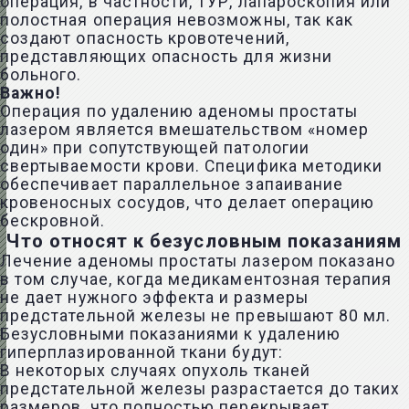
операция, в частности, ТУР, лапароскопия или
полостная операция невозможны, так как
создают опасность кровотечений,
представляющих опасность для жизни
больного.
Важно!
Операция по удалению аденомы простаты
лазером является вмешательством «номер
один» при сопутствующей патологии
свертываемости крови. Специфика методики
обеспечивает параллельное запаивание
кровеносных сосудов, что делает операцию
бескровной.
Что относят к безусловным показаниям
Лечение аденомы простаты лазером показано
в том случае, когда медикаментозная терапия
не дает нужного эффекта и размеры
предстательной железы не превышают 80 мл.
Безусловными показаниями к удалению
гиперплазированной ткани будут:
В некоторых случаях опухоль тканей
предстательной железы разрастается до таких
размеров, что полностью перекрывает