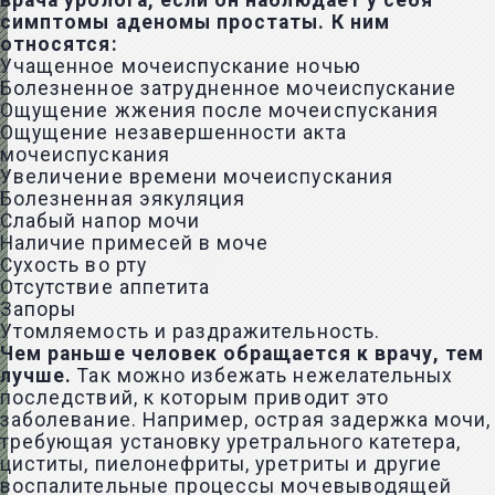
врача уролога, если он наблюдает у себя
симптомы аденомы простаты. К ним
относятся:
Учащенное мочеиспускание ночью
Болезненное затрудненное мочеиспускание
Ощущение жжения после мочеиспускания
Ощущение незавершенности акта
мочеиспускания
Увеличение времени мочеиспускания
Болезненная эякуляция
Слабый напор мочи
Наличие примесей в моче
Сухость во рту
Отсутствие аппетита
Запоры
Утомляемость и раздражительность.
Чем раньше человек обращается к врачу, тем
лучше.
Так можно избежать нежелательных
последствий, к которым приводит это
заболевание. Например, острая задержка мочи,
требующая установку уретрального катетера,
циститы, пиелонефриты, уретриты и другие
воспалительные процессы мочевыводящей