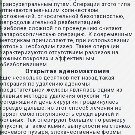
трансуретральным путем. Операции этого типа
отличаются меньшим количеством
осложнений, относительной безопасностью,
непродолжительной реабилитацией.
Наиболее сложной по проведению считают
лапароскопическую операцию. К современным
методикам причисляют те, при использовании
которых необходим лазер. Такие операции
характеризуются отсутствием разрезов на
кожных покровах и эффективным
обезболиванием.
Открытая аденомэктомия
Еще несколько десятков лет назад такая
операция по удалению аденомы
предстательной железы являлась одним из
главных методов удаления опухоли. На
сегодняшний день хирургия продвинулась
гораздо дальше, но этот способ лечения не
теряет свою популярность среди врачей и
больных. Так оперируют большие по размеру
опухоли, а также камни, выпуклости на стенках
мочевого пузыря, злокачественные формы