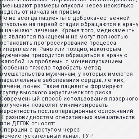
уменьшают размеры опухоли через несколько
недель от начала их приема.
Но не всегда пациенты с доброкачественной
опухолью на первой стадии обращаются к врачу
и начинают лечение. Кроме того, медикаменты
не являются панацеей и не могут полностью
остановить прогрессирование процесса
гиперплазии. Рано или поздно, некоторым
мужчинам приходится обращаться к врачу с
жалобой на проблемы с мочеиспусканием.
Особенно тяжело подобрать метод
вмешательства мужчинам, у которых имеются
параллельные заболевания сердца, легких,
печени, почек. Такие пациенты формируют
группу высокого хирургического риска.
Современный способ использования лазерного
излучения позволят минимизировать
вероятность послеоперационных осложнений.
К разновидностям оперативных вмешательств
при ДГПЖ относят:
Операции с доступом через
мочеиспускательный канал: ТУР