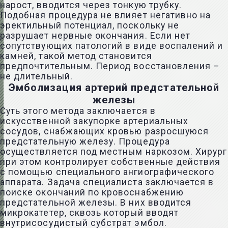
нарост, вводится через тонкую трубку.
Подобная процедура не влияет негативно на
эректильный потенциал, поскольку не
разрушает нервные окончания. Если нет
сопутствующих патологий в виде воспалений и
камней, такой метод становится
предпочтительным. Период восстановления –
не длительный.
Эмболизация артерий предстательной
железы
Суть этого метода заключается в
искусственной закупорке артериальных
сосудов, снабжающих кровью разросшуюся
предстательную железу. Процедура
осуществляется под местным наркозом. Хирург
при этом контролирует собственные действия
с помощью специального ангиографического
аппарата. Задача специалиста заключается в
поиске окончаний по кровоснабжению
предстательной железы. В них вводится
микрокатетер, сквозь который вводят
внутрисосудистый субстрат эмбол.