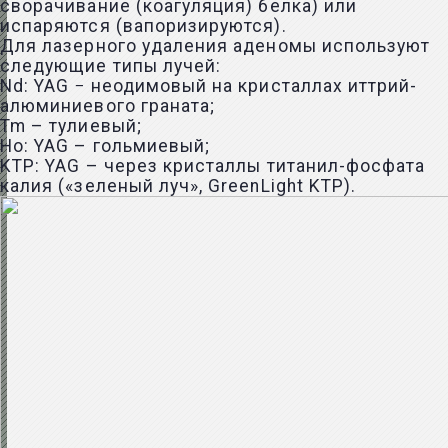
сворачивание (коагуляция) белка) или
испаряются (вапоризируются).
Для лазерного удаления аденомы используют
следующие типы лучей:
Nd: YAG − неодимовый на кристаллах иттрий-
алюминиевого граната;
Tm – тулиевый;
Ho: YAG – гольмиевый;
KTP: YAG – через кристаллы титанил-фосфата
калия («зеленый луч», GreenLight KTP).