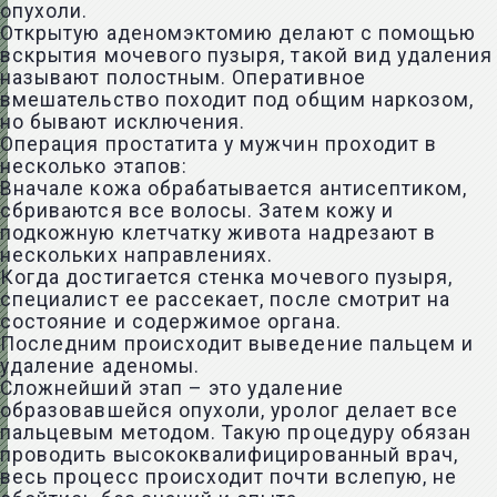
опухоли.
Открытую аденомэктомию делают с помощью
вскрытия мочевого пузыря, такой вид удаления
называют полостным. Оперативное
вмешательство походит под общим наркозом,
но бывают исключения.
Операция простатита у мужчин проходит в
несколько этапов:
Вначале кожа обрабатывается антисептиком,
сбриваются все волосы. Затем кожу и
подкожную клетчатку живота надрезают в
нескольких направлениях.
Когда достигается стенка мочевого пузыря,
специалист ее рассекает, после смотрит на
состояние и содержимое органа.
Последним происходит выведение пальцем и
удаление аденомы.
Сложнейший этап – это удаление
образовавшейся опухоли, уролог делает все
пальцевым методом. Такую процедуру обязан
проводить высококвалифицированный врач,
весь процесс происходит почти вслепую, не