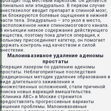
проходит под местным наркозом. Он делается
спинально или эпидурально. В первом случае
анестезиолог вводит препарат в спинной мозг,
так блокируются болевые ощещения в нижней
части тела. Эпидурально – это укол в место,
расположенное ниже спинномозгового канала.
В инъекции низкое содержание действующего
вещества, поэтому пока длится операция, к
больному присоединяют катетер, он помогает
держать контроль над качеством и силой
анестезии.
Малоинвазивное удаление аденомы
простаты
Операция лазером по удалению аденомы
простаты. Неблагоприятные последствия
традиционных методик удаление образования в
виде длительного заживления и
множественных осложнений, стали причиной
поиска новых вариаций вмешательства.
«Клиника АВС» в Москве стремится
предоставлять прогрессивные варианты
решения проблемы. Малоинвазивные