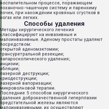
воспалительном процессе, поражающем
лоханочно-чашечную систему и паренхиму
почек, при нахождении кровяных сгустков в
ногах или легких.
Способы удаления
Методы хирургического лечения
классифицируют на инвазивные и
малоинвазивные. Аденому простаты удаляют
посредством:
открытой аденомэктомии;
трансуретральной резекции;
лапароскопического удаления;
инцизии;
абляции;
лазерной деструкции;
криодеструкции;
лазерной вапоризации;
микроволновой терапии.
Последние 5 способов хирургического
удаления доброкачественной гиперплазии
предстательной железы являются
малоинвазивными, их осуществляют