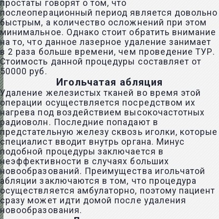
простаты говорят о том, что
послеоперационный период является довольно
быстрым, а количество осложнений при этом
минимальное. Однако стоит обратить внимание
на то, что данное лазерное удаление занимает
в 2 раза больше времени, чем проведение ТУР.
Стоимость данной процедуры составляет от
50000 руб.
Игольчатая абляция
Удаление железистых тканей во время этой
операции осуществляется посредством их
нагрева под воздействием высокочастотных
радиоволн. Последние попадают в
предстательную железу сквозь иголки, которые
специалист вводит внутрь органа. Минус
подобной процедуры заключается в
неэффективности в случаях больших
новообразований. Преимущества игольчатой
абляции заключаются в том, что процедура
осуществляется амбулаторно, поэтому пациент
сразу может идти домой после удаления
новообразования.