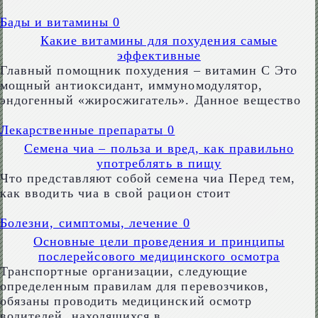
Бады и витамины
0
Какие витамины для похудения самые
эффективные
Главный помощник похудения – витамин C Это
мощный антиоксидант, иммуномодулятор,
эндогенный «жиросжигатель». Данное вещество
Лекарственные препараты
0
Семена чиа – польза и вред, как правильно
употреблять в пищу
Что представляют собой семена чиа Перед тем,
как вводить чиа в свой рацион стоит
Болезни, симптомы, лечение
0
Основные цели проведения и принципы
послерейсового медицинского осмотра
Транспортные организации, следующие
определенным правилам для перевозчиков,
обязаны проводить медицинский осмотр
водителей, находящихся в