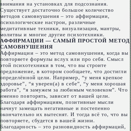
внимания на установках для подсознания.
Существует достаточно большое количество
методов самовнушения – это аффирмации,
психологические настрои, различные
медитативные техники, визуализация, мантры,
молитвы и многие другие психотехники.
АФФИРМАЦИИ — САМЫЙ ПРОСТОЙ МЕТОД
САМОВНУШЕНИЯ
Аффирмации – это метод самовнушения, когда вы
повторяете формулы вслух или про себя. Смысл
этой психотехники в том, что вы строите
предложение, в котором сообщаете, что достигли
определённой цели. Например, “у меня крепкое
здоровье”, “я уверен(а) в себе”, “у меня хорошая
работа”, “я замужем за любимым человеком”. Что
именно повторять, зависит от вашей цели.
Благодаря аффирмациям, позитивные мысли
начнут замещать негативные и постепенно
окончательно их вытеснят. И тогда всё то, что вы
повторяете, сбудется в вашей жизни.
Благодарность – это разновидность аффирмаций,