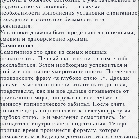
подсознание установкой; — в случае
необходимости выполнения установки спонтанное
вхождение в состояние безмыслия и ее
реализация.
Установки должны быть предельно лаконичными,
емкими и одновременно яркими.
Самогипноз
Самогипноз это одна из самых мощных
психотехник. Первый шаг состоит в том, чтобы
расслабиться. Затем необходимо успокоиться и
войти в состояние умиротворенности. После чего
произнесите фразу «я глубоко сплю…». Дальше
следует мысленно просчитать от пяти до ноля,
представляя, как вы все дальше отрываетесь от
привычного мира, погружаясь все глубже в
темноту гипнотического забытья. После счета
«ноль» еще раз произнесите ключевую фразу «я
глубоко сплю…» и мысленно осмотритесь. Вы
находитесь внутри своего подсознания. Теперь
пришло время произнести формулу, которая
поможет вам в будущем достигать этого состояния