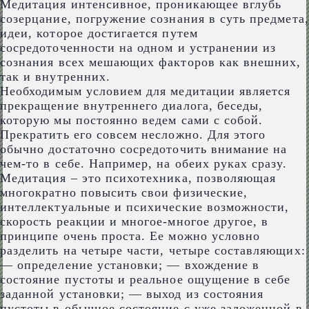
Медитация интенсивное, проникающее вглубь
созерцание, погружение сознания в суть предмета,
идеи, которое достигается путем
сосредоточенности на одном и устранении из
сознания всех мешающих факторов как внешних,
так и внутренних.
Необходимым условием для медитации является
прекращение внутреннего диалога, беседы,
которую мы постоянно ведем сами с собой.
Прекратить его совсем несложно. Для этого
обычно достаточно сосредоточить внимание на
чем-то в себе. Например, на обеих руках сразу.
Медитация – это психотехника, позволяющая
многократно повысить свои физические,
интеллектуальные и психические возможности,
скорость реакции и многое-многое другое, в
принципе очень проста. Ее можно условно
разделить на четыре части, четыре составляющих:
— определение установки; — вхождение в
состояние пустоты и реальное ощущение в себе
заданной установки; — выход из состояния
пустоты в обычное состояние с уже заложенной в