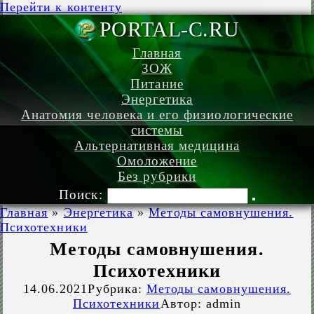
Перейти к контенту
PORTAL-C.
Главная
ЗОЖ
Питание
Энергетика
Анатомия человека и его физиологические
системы
Альтернативная медицина
Омоложение
Без рубрики
Поиск:
Главная
»
Энергетика
»
Методы самовнушения.
Психотехники
Методы самовнушения.
Психотехники
14.06.2021
Рубрика:
Методы самовнушения.
Психотехники
Автор:
admin