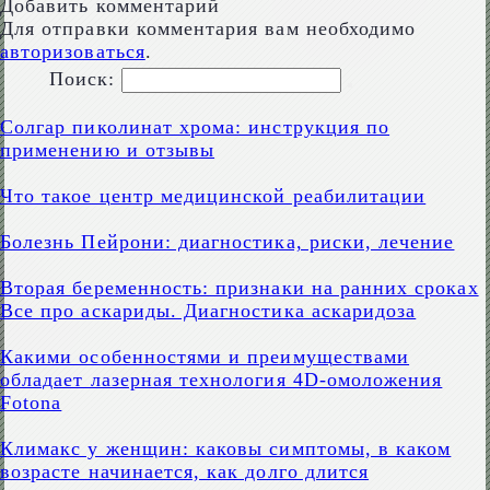
Добавить комментарий
Для отправки комментария вам необходимо
авторизоваться
.
Поиск:
Солгар пиколинат хрома: инструкция по
применению и отзывы
Что такое центр медицинской реабилитации
Болезнь Пейрони: диагностика, риски, лечение
Вторая беременность: признаки на ранних сроках
Все про аскариды. Диагностика аскаридоза
Какими особенностями и преимуществами
обладает лазерная технология 4D-омоложения
Fotona
Климакс у женщин: каковы симптомы, в каком
возрасте начинается, как долго длится