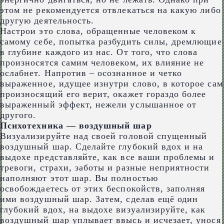
этом не рекомендуется отвлекаться на какую либо
другую деятельность.
Настрои это слова, обращенные человеком к
самому себе, попытка разбудить силы, дремлющие
в глубине каждого из нас. От того, что слова
произносятся самим человеком, их влияние не
ослабнет. Напротив – осознанное и четко
выраженное, идущее изнутри слово, в которое сам
произносящий его верит, окажет гораздо более
выраженный эффект, нежели услышанное от
другого.
Психотехника — воздушный шар
Визуализируйте над своей головой спущенный
воздушный шар. Сделайте глубокий вдох и на
выдохе представляйте, как все ваши проблемы и
тревоги, страхи, заботы и разные неприятности
наполняют этот шар. Вы полностью
освобождаетесь от этих беспокойств, заполняя
ими воздушный шар. Затем, сделав ещё один
глубокий вдох, на выдохе визуализируйте, как
воздушный шар уплывает ввысь и исчезает, унося