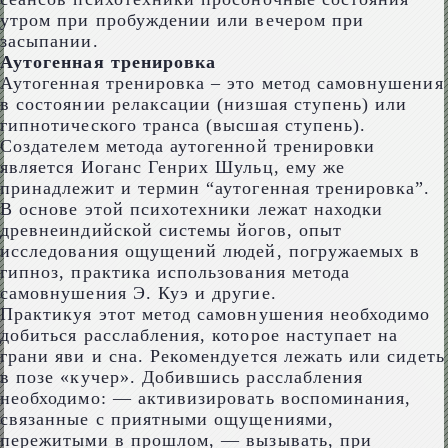
утром при пробуждении или вечером при
засыпании.
Аутогенная тренировка
Аутогенная тренировка – это метод самовнушения
в состоянии релаксации (низшая ступень) или
гипнотического транса (высшая ступень).
Создателем метода аутогенной тренировки
является Иоганс Генрих Шульц, ему же
принадлежит и термин “аутогенная тренировка”.
В основе этой психотехники лежат находки
древнеиндийской системы йогов, опыт
исследования ощущений людей, погружаемых в
гипноз, практика использования метода
самовнушения Э. Куэ и другие.
Практикуя этот метод самовнушения необходимо
добиться расслабления, которое наступает на
грани яви и сна. Рекомендуется лежать или сидеть
в позе «кучер». Добившись расслабления
необходимо: — активизировать воспоминания,
связанные с приятными ощущениями,
пережитыми в прошлом, — вызывать, при