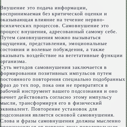
Внушение это подача информации,
воспринимаемая без критической оценки и
оказывающая влияние на течение нервно-
психических процессов. Самовнушение это
процесс внушения, адресованный самому себе.
Путем самовнушения можно вызываться
ощущения, представления, эмоциональные
состояния и волевые побуждения, а также
оказывать воздействие на вегетативные функции
организма.
Суть методов самовнушения заключается в
формировании позитивных импульсов путем
постоянного повторения специально подобранных
фраз до тех пор, пока они не превратятся в
рабочий инструмент вашего подсознания и оно
начнет действовать согласно этому импульсу
мысли, трансформируя его в физический
эквивалент. Повторение установок для
подсознания является основой самовнушения.
Слова и фразы самовнушения должны мысленно
произноситься от первого лица повелительным