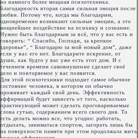
но намного более мощная психотехника.
Благодарность вторая самая сильная эмоция после
любви. Потому что, когда мы благодарим,
одновременно возникают сильные эмоции, а это
мощнейшее воздействие на психику и сознание.
Нужно быть благодарным за всё, что у вас есть и
говорить: “ Спасибо, Господи, за крепкое
здоровье”, “ Благодарю за мой новый дом”, даже
если у вас его нет. Благодарите искренне, от
души, как будто у вас уже есть этот дом. И с
течением времени самовнушение сделает своё
дело и повторяемое у вас появится.
Для этой психотехники подходит самое обычное
состояние человека, в котором он обычно
проживает каждый свой день. Эффективность
аффирмаций будет зависеть от того, насколько
практикующий может сделать проговариваемые
слова сутью, содержанием всего своего дня. То
есть делать можно все, что угодно: работать,
отдыхать, заниматься спортом, загорать лишь бы
на поверхности памяти при этом продолжала жить
нужная аффирмация.