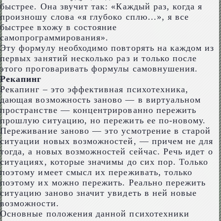
быстрее. Она звучит так: «Каждый раз, когда я
произношу слова «я глубоко сплю…», я все
быстрее вхожу в состояние
самопрограммирования».
Эту формулу необходимо повторять на каждом из
первых занятий несколько раз и только после
этого проговаривать формулы самовнушения.
Рекапинг
Рекапинг – это эффективная психотехника,
дающая возможность заново — в виртуальном
пространстве — концентрированно пережить
прошлую ситуацию, но пережить ее по-новому.
Переживание заново — это усмотрение в старой
ситуации новых возможностей, — причем не для
тогда, а новых возможностей сейчас. Речь идет о
ситуациях, которые значимы до сих пор. Только
поэтому имеет смысл их переживать, только
поэтому их можно пережить. Реально пережить
ситуацию заново значит увидеть в ней новые
возможности.
Основные положения данной психотехники