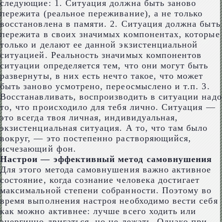
следующие: 1. Ситуация должна быть заново
пережита (реальное переживание), а не только
восстановлена в памяти. 2. Ситуация должна быть
пережита в своих значимых компонентах, которые
только и делают ее данной экзистенциальной
ситуацией. Реальность значимых компонентов
ситуации определяется тем, что они могут быть
развернуты, в них есть нечто такое, что может
быть заново усмотрено, переосмыслено и т.п. 3.
Восстанавливать, воспроизводить в ситуации надо
то, что происходило для тебя лично. Ситуация —
это всегда твоя личная, индивидуальная,
экзистенциальная ситуация. А то, что там было
вокруг, — это постепенно растворяющийся,
исчезающий фон.
Настрои — эффективный метод самовнушения
Для этого метода самовнушения важно активное
состояние, когда сознание человека достигает
максимальной степени собранности. Поэтому во
время выполнения настроя необходимо вести себя
как можно активнее: лучше всего ходить или
энергично двигаться, но не лежать. Однако при