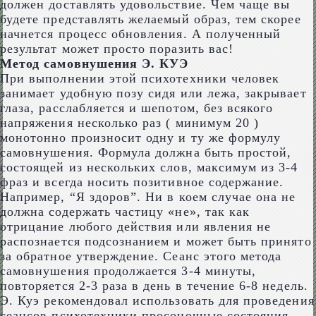
должен доставлять удовольствие. Чем чаще вы
будете представлять желаемый образ, тем скорее
начнется процесс обновления. А полученный
результат может просто поразить вас!
Метод самовнушения Э. КУЭ
При выполнении этой психотехники человек
занимает удобную позу сидя или лежа, закрывает
глаза, расслабляется и шепотом, без всякого
напряжения несколько раз ( минимум 20 )
монотонно произносит одну и ту же формулу
самовнушения. Формула должна быть простой,
состоящей из нескольких слов, максимум из 3-4
фраз и всегда носить позитивное содержание.
Например, “Я здоров”. Ни в коем случае она не
должна содержать частицу «не», так как
отрицание любого действия или явления не
распознается подсознанием и может быть принято
за обратное утверждение. Сеанс этого метода
самовнушения продолжается 3-4 минуты,
повторяется 2-3 раза в день в течение 6-8 недель.
Э. Куэ рекомендовал использовать для проведения
сеансов психотехники просоночные состояния