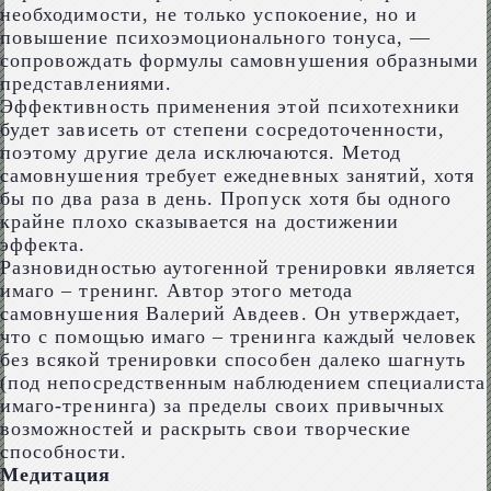
необходимости, не только успокоение, но и
повышение психоэмоционального тонуса, —
сопровождать формулы самовнушения образными
представлениями.
Эффективность применения этой психотехники
будет зависеть от степени сосредоточенности,
поэтому другие дела исключаются. Метод
самовнушения требует ежедневных занятий, хотя
бы по два раза в день. Пропуск хотя бы одного
крайне плохо сказывается на достижении
эффекта.
Разновидностью аутогенной тренировки является
имаго – тренинг. Автор этого метода
самовнушения Валерий Авдеев. Он утверждает,
что с помощью имаго – тренинга каждый человек
без всякой тренировки способен далеко шагнуть
(под непосредственным наблюдением специалиста
имаго-тренинга) за пределы своих привычных
возможностей и раскрыть свои творческие
способности.
Медитация