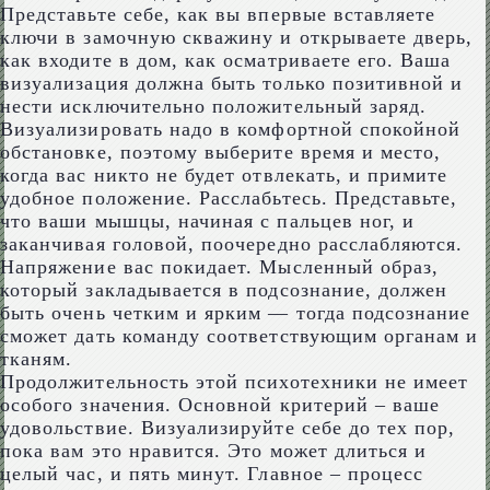
Представьте себе, как вы впервые вставляете
ключи в замочную скважину и открываете дверь,
как входите в дом, как осматриваете его. Ваша
визуализация должна быть только позитивной и
нести исключительно положительный заряд.
Визуализировать надо в комфортной спокойной
обстановке, поэтому выберите время и место,
когда вас никто не будет отвлекать, и примите
удобное положение. Расслабьтесь. Представьте,
что ваши мышцы, начиная с пальцев ног, и
заканчивая головой, поочередно расслабляются.
Напряжение вас покидает. Мысленный образ,
который закладывается в подсознание, должен
быть очень четким и ярким — тогда подсознание
сможет дать команду соответствующим органам и
тканям.
Продолжительность этой психотехники не имеет
особого значения. Основной критерий – ваше
удовольствие. Визуализируйте себе до тех пор,
пока вам это нравится. Это может длиться и
целый час, и пять минут. Главное – процесс