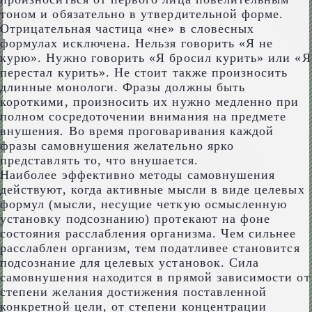
тоном и обязательно в утвердительной форме.
Отрицательная частица «не» в словесных
формулах исключена. Нельзя говорить «Я не
курю». Нужно говорить «Я бросил курить» или «Я
перестал курить». Не стоит также произносить
длинные монологи. Фразы должны быть
короткими, произносить их нужно медленно при
полном сосредоточении внимания на предмете
внушения. Во время проговаривания каждой
фразы самовнушения желательно ярко
представлять то, что внушается.
Наиболее эффективно методы самовнушения
действуют, когда активные мысли в виде целевых
формул (мысли, несущие четкую осмысленную
установку подсознанию) протекают на фоне
состояния расслабления организма. Чем сильнее
расслаблен организм, тем податливее становится
подсознание для целевых установок. Сила
самовнушения находится в прямой зависимости от
степени желания достижения поставленной
конкретной цели, от степени концентрации