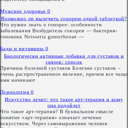
Мужское здоровье
0
Возможно ли вылечить гонорею одной таблеткой?
Что нужно знать о гонорее: особенности
заболевания Возбудитель гонореи — бактерия-
гонококк Neisseria gonorrhoeae —
Бады и витамины
0
Биологически активные добавки для суставов и
связок: список
Причины болезней суставов Болезни суставов –
очень распространенное явление, причем все чаще
ими начинают
Психология
0
Искусство лечит: что такое арт-терапия и кому
она подойдет
Что такое арт-терапия? В буквальном смысле
понятие «арт-терапия» означает лечение
искусством. Через самовыражение человек