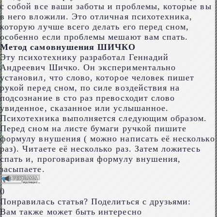
с собой все ваши заботы и проблемы, которые вы
в него вложили. Это отличная психотехника,
которую лучше всего делать его перед сном,
особенно если проблемы мешают вам спать.
Метод самовнушения ШИЧКО
Эту психотехнику разработал Геннадий
Андреевич Шичко. Он экспериментально
установил, что слово, которое человек пишет
рукой перед сном, по силе воздействия на
подсознание в сто раз превосходит слово
увиденное, сказанное или услышанное.
Психотехника выполняется следующим образом.
Перед сном на листе бумаги ручкой пишите
формулу внушения ( можно написать её несколько
раз). Читаете её несколько раз. Затем ложитесь
спать и, проговаривая формулу внушения,
засыпаете.
0
Понравилась статья? Поделиться с друзьями:
Вам также может быть интересно