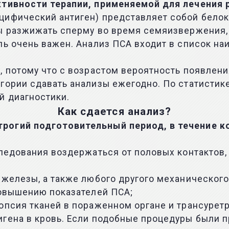
ктивности терапии, применяемой для лечения р
цифический антиген) представляет собой белок
ы разжижать сперму во время семяизвержения, 
ль очень важен. Анализ ПСА входит в список н
, потому что с возрастом вероятность появлени
гории сдавать анализы ежегодно. По статистике
й диагностики.
Как сдается анализ?
трогий подготовительный период, в течение 
следования воздержаться от половых контактов,
 железы, а также любого другого механическог
повышению показателей ПСА;
опсия тканей в пораженном органе и трансурет
гена в кровь. Если подобные процедуры были п