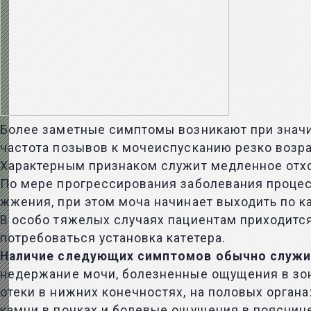
Более заметные симптомы возникают при значи
частота позывов к мочеиспусканию резко возрас
Характерным признаком служит медленное отхо
По мере прогрессирования заболевания процес
жжения, при этом моча начинает выходить по к
В особо тяжелых случаях пациентам приходится
потребоваться установка катетера.
Наличие следующих симптомов обычно служит
недержание мочи, болезненные ощущения в зон
отеки в нижних конечностях, на половых орган
камни в почках и болевые ощущения в поясниц