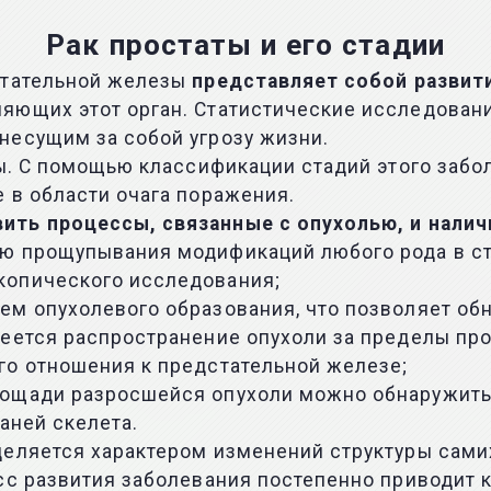
Рак простаты и его стадии
стательной железы
представляет собой развит
вляющих этот орган. Статистические исследован
несущим за собой угрозу жизни.
ы
. С помощью классификации стадий этого заб
 в области очага поражения.
ить процессы, связанные с опухолью, и нали
ю прощупывания модификаций любого рода в стр
копического исследования;
ем опухолевого образования, что позволяет об
еется распространение опухоли за пределы прос
го отношения к предстательной железе;
лощади разросшейся опухоли можно обнаружит
аней скелета.
еляется характером изменений структуры самих
есс развития заболевания постепенно приводи