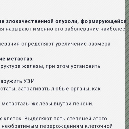
ие злокачественной опухоли, формирующейся
ия называют именно это заболевание наиболее
олевания определяют увеличение размера
чие
метастаз
.
уктуре железы, при этом установить
наружить
УЗИ
таты, затрагивать любые органы, как
ь
метастазы
железы внутри печени,
 клеток. Выделяют пять степеней этого
т к необратимым перерождениям клеточной