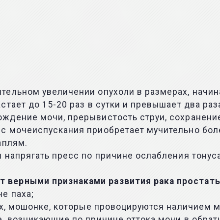
тельном увеличении опухоли в размерах, начи
тает до 15-20 раз в сутки и превышает два раз
ждение мочи, прерывистость струи, сохранени
с мочеиспускания приобретает мучительно бол
аплям.
 напрягать пресс по причине ослабления тонус
 верными признаками развития рака простаты
е паха;
ах, мошонке, которые провоцируются наличием м
е, возникающие по причине оттока мочи в обра