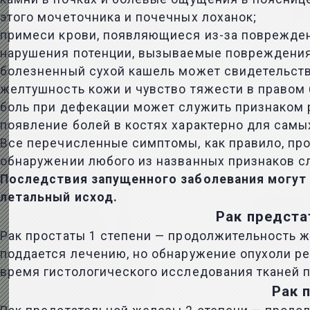
этого мочеточника и почечных лоханок;
примеси крови, появляющиеся из-за поврежден
нарушения потенции, вызываемые повреждения
болезненный сухой кашель может свидетельство
желтушность кожи и чувство тяжести в правом 
боль при дефекации может служить признаком 
появление болей в костях характерно для самых
Все перечисленные симптомы, как правило, про
обнаружении любого из названных признаков с
Последствия запущенного заболевания могут 
летальный исход.
Рак предста
Рак простаты 1 степени — продолжительность жи
поддается лечению, но обнаружение опухоли ре
время гистологического исследования тканей п
Рак 