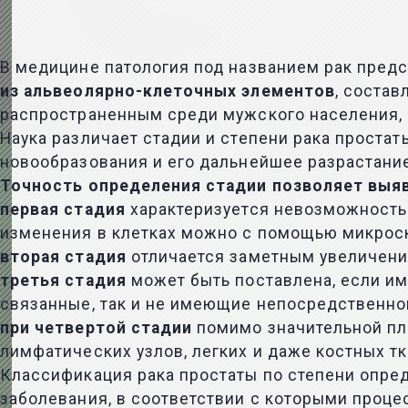
В медицине патология под названием
рак пред
из альвеолярно-клеточных элементов
, соста
распространенным среди мужского населения, 
Наука различает
стадии и степени рака простат
новообразования и его дальнейшее разрастание
Точность определения
стадии
позволяет выяв
первая стадия
характеризуется невозможность
изменения в клетках можно с помощью микрос
вторая стадия
отличается заметным увеличени
третья стадия
может быть поставлена, если им
связанные, так и не имеющие непосредственно
при четвертой стадии
помимо значительной п
лимфатических узлов, легких и даже костных тк
Классификация
рака простаты
по степени опред
заболевания, в соответствии с которыми проц