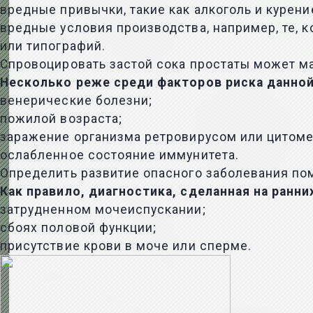
вредные привычки, такие как алкоголь и курен
вредные условия производства, например, те, 
или типографий.
Спровоцировать застой сока простаты может м
Несколько реже среди факторов риска данной
венерические болезни;
пожилой возраста;
заражение организма ретровирусом или цитом
ослабленное состояние иммунитета.
Определить развитие опасного заболевания по
Как правило, диагностика, сделанная на ранн
затрудненном мочеиспускании;
сбоях половой функции;
присутствие крови в моче или сперме.