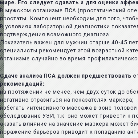
мире. Его следует сдавать и для оценки эффе
В мужском организме ПСА (простатический спе
простаты. Компонент необходим для того, чтоб
В условиях лабораторной диагностики показате
подтверждения возможного диагноза.
Показатель важен для мужчин старше 40-45 лет
специалисты рекомендует этой возрастной кате
организме случайно во время профилактическо
Сдаче анализа ПСА должен предшествовать с
рекомендаций:
на протяжении не менее, чем двух суток до об
негативно отразиться на показателях маркера;
избегать интенсивного массажа в зоне половой
обследование УЗИ, т.к. оно может привести к 
оказать влияние на значение маркера может би
поражение барьеров приводит к попаданию анти