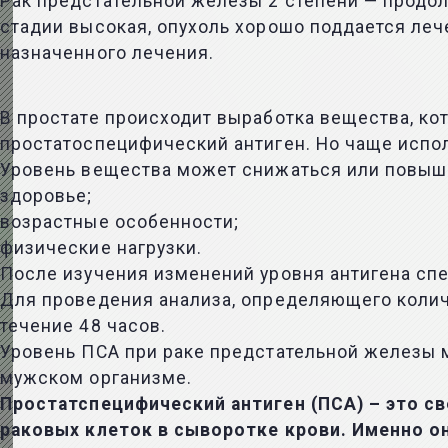
Рак предстательной железы 2 степени — продол
стадии высокая, опухоль хорошо поддается лече
назначенного лечения.
В простате происходит выработка вещества, ко
простатоспецифический антиген. Но чаще испо
Уровень вещества может снижаться или повыша
здоровье;
возрастные особенности;
физические нагрузки.
После изучения изменений уровня антигена сп
Для проведения анализа, определяющего колич
течение 48 часов.
Уровень ПСА при раке предстательной железы 
мужском организме.
Простатспецифический антиген (ПСА) – это с
раковых клеток в сыворотке крови. Именно о