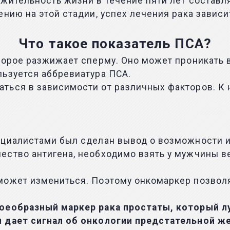
жительность жизни в течение пяти лет составл
нию на этой стадии, успех лечения рака зависи
Что такое показатель ПСА?
торое разжижает сперму. Оно может проникать 
льзуется аббревиатура ПСА.
ться в зависимости от различных факторов. К 
ециалистами был сделан вывод о возможности и
ество антигена, необходимо взять у мужчины в
может измениться. Поэтому онкомаркер позволя
воеобразный маркер рака простаты, который л
н дает сигнал об онкологии предстательной ж