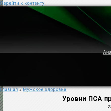
Перейти к контенту
Ана
Главная
»
Мужское здоровье
Уровни ПСА пр
2