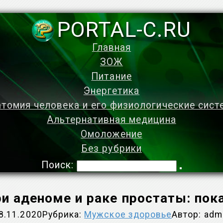
PORTAL-C.RU
Главная
ЗОЖ
Питание
Энергетика
томия человека и его физиологические сис
Альтернативная медицина
Омоложение
Без рубрики
Поиск:
и аденоме и раке простаты: по
8.11.2020
Рубрика:
Мужское здоровье
Автор:
adm