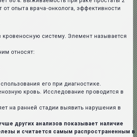
яет 80%. Выживаемость при раке простаты 2
т от опыта врача-онколога, эффективности
в кровеносную систему. Элемент называется
ним относят:
спользования его при диагностике.
енозную кровь. Исследование проводится в
ет на ранней стадии выявить нарушения в
учше других анализов показывает наличие
елезы и считается самым распространенным в