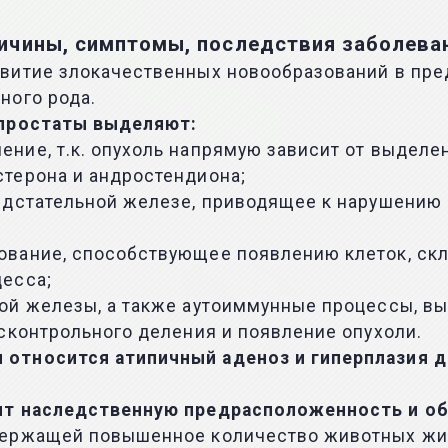
ичины, симптомы, последствия заболева
звитие злокачественных новообразований в пр
ного рода.
 простаты выделяют:
ие, т.к. опухоль напрямую зависит от выделен
терона и андростендиона;
едстательной железе, приводящее к нарушению
вание, способствующее появлению клеток, скл
есса;
ной железы, а также аутоиммунные процессы, 
сконтрольного деления и появление опухоли.
 относится атипичный аденоз и гиперплазия 
ят наследственную предрасположенность и обр
держащей повышенное количество животных жи