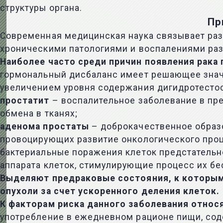
структуры органа.
Пр
Современная медицинская наука связывает ра
хроническими патологиями и воспалениями раз
Наиболее часто среди причин появления рака
гормональный дисбаланс имеет решающее значен
увеличением уровня содержания дигидротестос
простатит
– воспалительное заболевание в пр
обмена в тканях;
аденома простаты
– доброкачественное образо
провоцирующих развитие онкологического проц
бактериальные поражения клеток предстатель
аппарата клеток, стимулирующие процесс их бе
Выделяют предраковые состояния, к которым
опухоли за счет ускоренного деления клеток.
К факторам риска данного заболевания относ
употребление в ежедневном рационе пищи, со