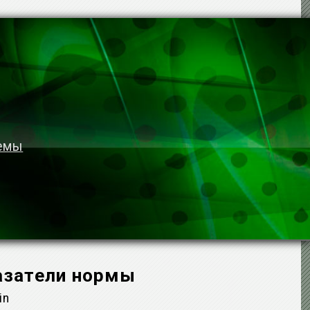
темы
казатели нормы
in