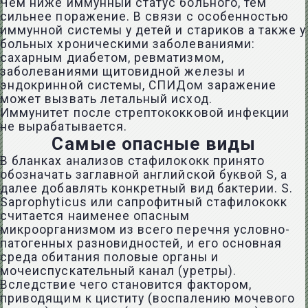
Чем ниже иммунный статус больного, тем
сильнее поражение. В связи с особенностью
иммунной системы у детей и стариков а также у
больных хроническими заболеваниями:
сахарным диабетом, ревматизмом,
заболеваниями щитовидной железы и
эндокринной системы, СПИДом заражение
может вызвать летальный исход.
Иммунитет после стрептококковой инфекции
не вырабатывается.
Самые опасные виды
В бланках анализов стафилококк принято
обозначать заглавной английской буквой S, а
далее добавлять конкретный вид бактерии. S.
Saprophyticus или сапрофитный стафилококк
считается наименее опасным
микроорганизмом из всего перечня условно-
патогенных разновидностей, и его основная
среда обитания половые органы и
мочеиспускательный канал (уретры).
Вследствие чего становится фактором,
приводящим к циститу (воспалению мочевого