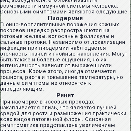
вид возбудителя, его локализации и
возможности иммунной системы человека.
Основными симптомами являются следующие.
Пиодермия
Гнойно-воспалительные поражения кожных
покровов нередко распространяются на
потовые железы, волосяные фолликулы и
сальные протоки. Независимо от локализации
инфекции при пиодермии наблюдается
отечность тканей и гнойные накопления. Могут
быть также и болевые ощущения, но их
интенсивность зависит от выраженности
процесса. Кроме этого, иногда отмечается
тошнота, рвота и повышение температуры, но
данные симптомы не относятся к
определяющим.
Ринит
При насморке в носовых проходах
накапливается слизь, что является лучшей
средой для роста и размножения практически
всех видов патогенной флоры. Основная
симптоматика представлена увеличением