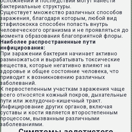
осложнений и последствий могут нанести
бактериальные структуры.
Существует множество различных способов
заражения, благодаря которым, любой вид
стафилококка способен попасть внутрь
человеческого организма и не проявляться до
момента образования благоприятной флоры.
Наиболее распространенные пути
инфицирования:
При заражении бактерия начинает активно
размножаться и вырабатывать токсические
вещества, которые негативно влияют на
здоровье и общее состояние человека, что
приводит к возникновению различных
заболеваний.
К первостепенным участкам заражения чаще
всего относятся кожный покров, дыхательные
пути или желудочно-кишечный тракт.
Инфицирование других органов, включая
суставы и кости является второстепенным
процессом, вызванным различными
заболеваниями.
Симптомы золотистого