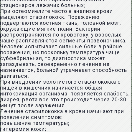
стационаров лежачих больных;
При остеомиелите часто в анализе крови
выделяют стафилококк. Поражению
подвергаются костная ткань, головной мозг,
окружающие мягкие ткани. Бактерии
распространяются по кровотоку, у взрослых
чаще расплавляются сегменты позвоночника.
Человек испытывает сильные боли в районе
поражения, но поскольку температура чаще
субфебрильная, то диагностика может
запаздывать, своевременно лечение не
назначается, больной утрачивает способность
двигаться.
При внедрении золотистого стафилококка с
пищей в кишечник начинается общая
интоксикация организма: появляется слабость,
диарея, рвота все это происходит через 20-30
минут после заражения.
Лечение стафилококка в крови начинают при
появлении симптомов:
повышение температуры;
гиперемия кожи;