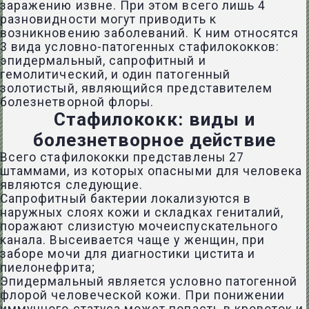
заражению извне. При этом всего лишь 4
разновидности могут приводить к
возникновению заболеваний. К ним относятся
3 вида условно-патогенных стафилококков:
эпидермальный, сапрофитный и
гемолитический, и один патогенный
золотистый, являющийся представителем
болезнетворной флоры.
Стафилококк: виды и
болезнетворное действие
Всего стафилококки представлены 27
штаммами, из которых опасными для человека
являются следующие.
Сапрофитный бактерии локализуются в
наружных слоях кожи и складках гениталий,
поражают слизистую мочеиспускательного
канала. Высеивается чаще у женщин, при
заборе мочи для диагностики цистита и
пиелонефрита;
Эпидермальный является условно патогенной
флорой человеческой кожи. При понижении