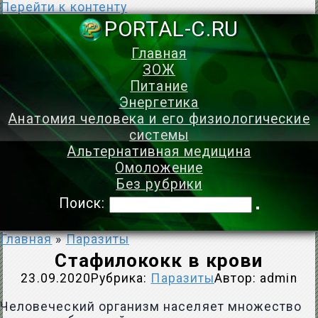
Перейти к контенту
PORTAL-C.
Главная
ЗОЖ
Питание
Энергетика
Анатомия человека и его физиологические
системы
Альтернативная медицина
Омоложение
Без рубрики
Поиск:
Главная
»
Паразиты
Стафилококк в крови
23.09.2020
Рубрика:
Паразиты
Автор:
admin
Человеческий организм населяет множество