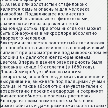
S. Aureus или золотистый стафилококк
является самым опасным для человека
микробом. Подавляющее количество
патологий, вызванных стафилококками,
развиваются из-за заражения этой
разновидностью. При этом иногда она может
быть обнаружена в микрофлоре абсолютно
здорового человека.
Бактерия называется золотистый стафилококк
за способность синтезировать специфический
пигмент при рассмотрении под микроскопом ее
колонии выделяются желто-оранжевым
цветом. Впервые данная разновидность была
описана в конце 19 столетия (в 1880 году).
Данный микроб устойчив ко многим
лекарствам, способен выдержать кипячение и
высушивание, выживать под палящими лучами
солнца. И также абсолютно нечувствителен к
воздействию перекиси водорода, и сохраняет
жизнеспособность в солевых растворах.
Благодаря таким возможностям бактерия
может обитать и даже размножаться в потовых