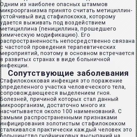
Одним из наиболее опасных штаммов
микроорганизма принято считать метициллин-
устойчивый вид стафилококка, которому
удается выживать под воздействием
метициллина (пенициллина, прошедшего
химическую модификацию). Его
распространенность непосредственно связана
с частотой проведения терапевтических
мероприятий, поэтому в основном встречается
в развитых странах в виде больничной
инфекции.
Сопутствующие заболевания
Стафилококковая инфекция это поражение
определенного участка человеческого тела,
сопровождающееся выделением гноя.
Болезней, причиной которых стал данный
микроорганизм, достаточно много их
насчитывается около 100 наименований. С
самыми распространенными признаками
инфицирования золотистым стафилококком
сталкивался практически каждый человек это
большинство гнойничковых высыпаний на