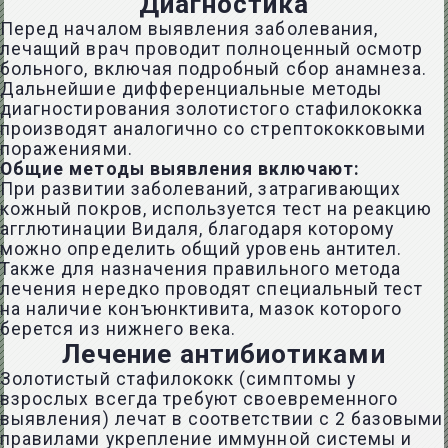
Диагностика
Перед началом выявления заболевания,
лечащий врач проводит полноценный осмотр
больного, включая подробный сбор анамнеза.
Дальнейшие дифференциальные методы
диагностирования золотистого стафилококка
производят аналогично со стрептококковыми
поражениями.
Общие методы выявления включают:
При развитии заболеваний, затрагивающих
кожный покров, используется тест на реакцию
агглютинации Видаля, благодаря которому
можно определить общий уровень антител.
Также для назначения правильного метода
лечения нередко проводят специальный тест
на наличие конъюнктивита, мазок которого
берется из нижнего века.
Лечение антибиотиками
Золотистый стафилококк (симптомы у
взрослых всегда требуют своевременного
выявления) лечат в соответствии с 2 базовыми
правилами укрепление иммунной системы и