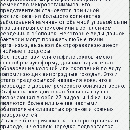
семейство микроорганизмов. Его
представители становятся причиной
возникновения большого количества
заболеваний начиная от обычной угревой сыпи
и заканчивая сепсисом или воспалением
сердечных оболочек. Некоторые виды данной
бактерии могут поражать любые ткани
организма, вызывая быстроразвивающиеся
гнойные процессы.
Все представители стафилококков имеют
шарообразную форму, для них характерно
образование колоний или скоплений по виду
напоминающих виноградные гроздья. Это и
стало предпосылкой названия кокк, что в
переводе с древнегреческого означает зерно.
Стафилококки довольно большая группа,
включающая в себя 27 видов, и 14 из них
являются более или менее частыми
обитателями слизистых органов и кожных
поверхностей.
И также бактерия широко распространена в
природе, и человек нередко подвергается