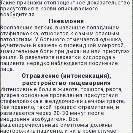
Такие признаки стопроцентное доказательство
присутствия в крови описываемого
возбудителя.
Пневмония
Воспаление легких, вызванное попаданием
стафилококка, относится к самым опасным
патологиям. У больного отмечается одышка,
мучительный кашель с гноевидной мокротой,
значительные боли при дыхании или приступах
кашля. В результате нехватки кислорода у
пациента нередко наблюдается посинение
лица.
Отравление (интоксикация),
расстройство пищеварения
Интенсивные боли в животе, тошнота, рвота,
диарея основные проявления присутствия
стафилококка в желудочно-кишечном тракте.
Как правило, такой процесс стремителен, и
развивается через 20-30 минут после
внедрения возбудителя. Все
вышеперечисленные симптомы должны
насторожить пациента, и ни в коем случае