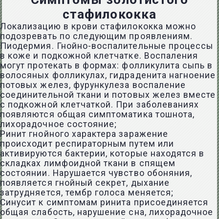
стафилококка
Локализацию в крови стафилококка можно
подозревать по следующим проявлениям.
Пиодермия. Гнойно-воспалительные процессы
в коже и подкожной клетчатке. Воспаления
могут протекать в формах: фолликулита сыпь в
волосяных фолликулах, гидраденита нагноение
потовых желез, фурункулеза воспаление
соединительной ткани и потовых желез вместе
с подкожной клетчаткой. При заболеваниях
появляются общая симптоматика тошнота,
лихорадочное состояние;
Ринит гнойного характера заражение
происходит респираторным путем или
активируются бактерии, которые находятся в
складках лимфоидной ткани в спящем
состоянии. Нарушается чувство обоняния,
появляется гнойный секрет, дыхание
затрудняется, тембр голоса меняется;
Синусит к симптомам ринита присоединяется
общая слабость, нарушение сна, лихорадочное