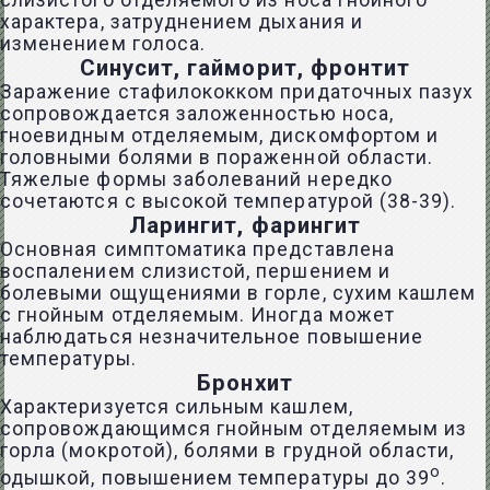
слизистого отделяемого из носа гнойного
характера, затруднением дыхания и
изменением голоса.
Синусит, гайморит, фронтит
Заражение стафилококком придаточных пазух
сопровождается заложенностью носа,
гноевидным отделяемым, дискомфортом и
головными болями в пораженной области.
Тяжелые формы заболеваний нередко
сочетаются с высокой температурой (38-39).
Ларингит, фарингит
Основная симптоматика представлена
воспалением слизистой, першением и
болевыми ощущениями в горле, сухим кашлем
с гнойным отделяемым. Иногда может
наблюдаться незначительное повышение
температуры.
Бронхит
Характеризуется сильным кашлем,
сопровождающимся гнойным отделяемым из
горла (мокротой), болями в грудной области,
o
одышкой, повышением температуры до 39
.