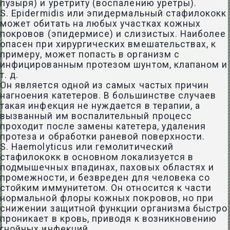
пузыря) и уретриту (воспалению уретры).
S. Epidermidis или эпидермальный стафилококк
может обитать на любых участках кожных
покровов (эпидермисе) и слизистых. Наиболее
опасен при хирургических вмешательствах, к
примеру, может попасть в организм с
инфицированным протезом шунтом, клапаном и
т. д.
Он является одной из самых частых причин
нагноения катетеров. В большинстве случаев
такая инфекция не нуждается в терапии, а
вызванный им воспалительный процесс
проходит после замены катетера, удаления
протеза и обработки раневой поверхности.
S. Haemolyticus или гемолитический
стафилококк в основном локализуется в
подмышечных впадинах, паховых областях и
промежности, и безвреден для человека со
стойким иммунитетом. Он относится к части
нормальной флоры кожных покровов, но при
снижении защитной функции организма быстро
проникает в кровь, приводя к возникновению
гнойных инфекций.