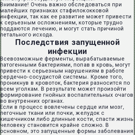
Внимание! Очень важно обследоваться при
малейших признаках стафилококковой
инфекции, так как ее развитие может привести
к серьезным осложнениям, которые трудно
поддаются лечению, и могут стать причиной
летального исхода.
Последствия запущенной
инфекции
Всевозможные ферменты, вырабатываемые
патогенными бактериями, попав в кровь, могут
привести к серьезным нарушениям в работе
сердечно-сосудистой системы. Кроме того,
проникнув в кровоток, бактерия разносится по
всем уголкам. В результате может произойти
формирование гнойных воспалительных очагов
во внутренних органах.
Если в процесс вовлечены сердце или мозг,
легочные ткани или почки, желудок с
кишечником либо длинные кости, спасти жизнь
человеку становится крайне сложно. В
основном, это запущенные формы заболевания