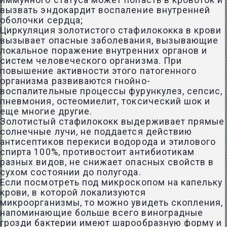
иммунного статуса может попасть в кровоток и
вызвать эндокардит воспаление внутренней
оболочки сердца;
Циркуляция золотистого стафилококка в крови
вызывает опасные заболевания, вызывающие
локальное поражение внутренних органов и
систем человеческого организма. При
повышение активности этого патогенного
организма развиваются гнойно-
воспалительные процессы фурункулез, сепсис,
пневмония, остеомиелит, токсический шок и
еще многие другие.
Золотистый стафилококк выдерживает прямые
солнечные лучи, не поддается действию
антисептиков перекиси водорода и этилового
спирта 100%, противостоит антибиотикам
разных видов, не снижает опасных свойств в
сухом состоянии до полугода.
Если посмотреть под микроскопом на капельку
крови, в которой локализуются
микроорганизмы, то можно увидеть скопления,
напоминающие больше всего виноградные
грозди бактерии имеют шарообразную форму и