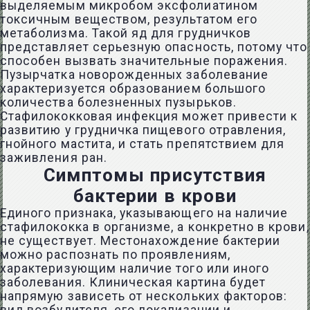
выделяемым микробом эксфолиатином
токсичным веществом, результатом его
метаболизма. Такой яд для грудничков
представляет серьезную опасность, потому что
способен вызвать значительные поражения.
Пузырчатка новорожденных заболевание
характеризуется образованием большого
количества болезненных пузырьков.
Стафилококковая инфекция может привести к
развитию у грудничка пищевого отравления,
гнойного мастита, и стать препятствием для
заживления ран.
Симптомы присутствия
бактерии в крови
Единого признака, указывающего на наличие
стафилококка в организме, а конкретно в крови,
не существует. Местонахождение бактерии
можно распознать по проявлениям,
характеризующим наличие того или иного
заболевания. Клиническая картина будет
напрямую зависеть от нескольких факторов: