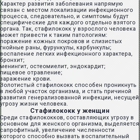
Характер развития заболевания напрямую
связан с местом локализации инфекционного
процесса, следовательно, и симптомы будут
специфические для каждого отдельно взятого
органа. Так, стафилококк у взрослого человека
может привести к таким патологиям:
поражение кожных покровов и слизистых
гнойные раны, фурункулы, карбункулы;
воспаление легких инфекционного характера,
бронхит;
менингит, остеомиелит, эндокардит;
пищевое отравление;
заражение крови.
Золотистый стафилококк способен проникнуть
в любой участок организма, и стать причиной
развития генерализованной инфекции, несущей
угрозу жизни человека.
Стафилококк у женщин
Среди стафилококков, составляющих угрозу в
основном для женского организма, выделяется
сапрофитный, увеличение численности
которого способно вызвать воспалительный