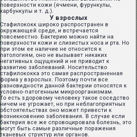
поверхности кожи (ячмени, фурункулы,
карбункулы и т. д.).
У взрослых
Стафилококк широко распространен в
окружающей среде, и встречается
повсеместно. Бактерию можно найти на
поверхности кожи и слизистых носа и рта. Но
при этом ее наличие не относится к
патологиям, оно не вызывает никаких
негативных ощущений и не приводит к
развитию заболеваний. Носительство
стафилококка это самая распространенная
форма у взрослых. Поэтому почти все
разновидности данной бактерии относятся к
условно-патогенным микроорганизмам.
То есть здоровому человеку такое соседство
ничем не угрожает, но при неблагоприятных
обстоятельствах оно может привести к
возникновению заболевания. В случае если
бактерия все же спровоцировала болезнь, это
могут быть самые различные поражения
тканевых структур или органов.