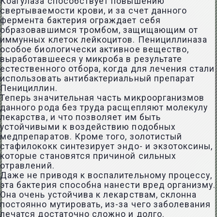
Коагулаза способствует повышению
свертываемости крови, и за счет данного
фермента бактерия ограждает себя
образовавшимся тромбом, защищающим от
иммунных клеток лейкоцитов. Пенициллиназа
особое биологически активное вещество,
выработавшееся у микроба в результате
естественного отбора, когда для лечения стали
использовать антибактериальный препарат
Пенициллин.
Теперь значительная часть микроорганизмов
данного рода без труда расщепляют молекулу
лекарства, и что позволяет им быть
устойчивыми к воздействию подобных
медпрепаратов. Кроме того, золотистый
стафилококк синтезирует эндо- и экзотоксины,
которые становятся причиной сильных
отравлений.
Даже не приводя к воспалительному процессу,
эта бактерия способна нанести вред организму.
Она очень устойчива к лекарствам, склонна
постоянно мутировать, из-за чего заболевания
лечатся достаточно сложно и долго.