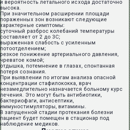
и вероятность летального исхода достаточно
высока.
При значительном расширении площади
пораженных зон возникают следующие
характерные симптомы:
суточный разброс колебаний температуры
составляет от 2 до 3С;
выраженная слабость с усиленным
потоотделением;
резкое понижение артериального давления,
чреватое комой;
отдышка, потемнение в глазах, спонтанная
потеря сознания.
При выявлении по итогам анализа опасной
концентрации стафилококка, врач
незамедлительно назначается больному курс
лечения. Это могут быть антибиотики,
бактериофаги, антисептики,
иммуностимуляторы, витамины.
В запущенной стадии протекания болезни
пациент будет помещен в стационар под
наблюдение медиков.