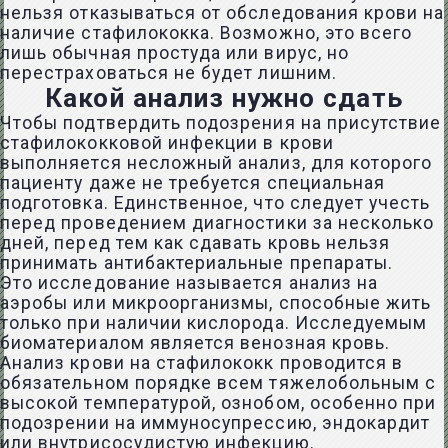
нельзя отказываться от обследования крови на
наличие стафилококка. Возможно, это всего
лишь обычная простуда или вирус, но
перестраховаться не будет лишним.
Какой анализ нужно сдать
Чтобы подтвердить подозрения на присутствие
стафилококковой инфекции в крови
выполняется несложный анализ, для которого
пациенту даже не требуется специальная
подготовка. Единственное, что следует учесть
перед проведением диагностики за несколько
дней, перед тем как сдавать кровь нельзя
принимать антибактериальные препараты.
Это исследование называется анализ на
аэробы или микроорганизмы, способные жить
только при наличии кислорода. Исследуемым
биоматериалом является венозная кровь.
Анализ крови на стафилококк проводится в
обязательном порядке всем тяжелобольным с
высокой температурой, ознобом, особенно при
подозрении на иммуносупрессию, эндокардит
или внутрисосудистую инфекцию.