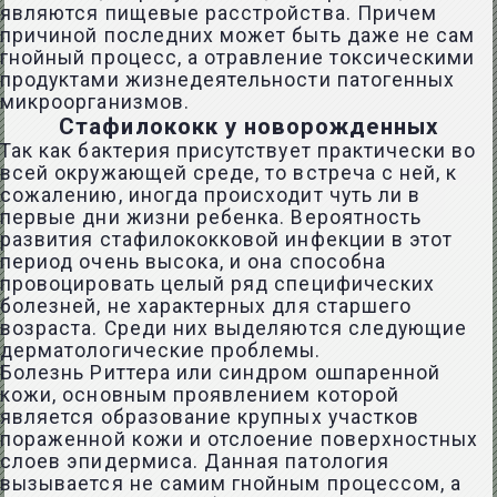
являются пищевые расстройства. Причем
причиной последних может быть даже не сам
гнойный процесс, а отравление токсическими
продуктами жизнедеятельности патогенных
микроорганизмов.
Стафилококк у новорожденных
Так как бактерия присутствует практически во
всей окружающей среде, то встреча с ней, к
сожалению, иногда происходит чуть ли в
первые дни жизни ребенка. Вероятность
развития стафилококковой инфекции в этот
период очень высока, и она способна
провоцировать целый ряд специфических
болезней, не характерных для старшего
возраста. Среди них выделяются следующие
дерматологические проблемы.
Болезнь Риттера или синдром ошпаренной
кожи, основным проявлением которой
является образование крупных участков
пораженной кожи и отслоение поверхностных
слоев эпидермиса. Данная патология
вызывается не самим гнойным процессом, а