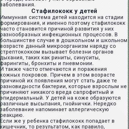
заболевания.
Стафилококк у детей
Иммунная система детей находится на стадии
формирования, и именно поэтому стафилококк
часто становится причиной развития у них
разнообразных инфекционных процессов. В
большинстве случае в дошкольном и школьном
возрасте данный микроорганизм наряду со
стрептококком вызывает болезни органов
дыхания, таких как риниты, синуситы,
фарингиты, бронхиты и пневмонии.
И также часто отмечаются и поражения
кожных покровов. Причем в этом возрасте
причиной их появления могут стать даже те
разновидности бактерии, которые взрослым не
причиняют никакого вреда сапрофитный и
эпидермальный. У детей на коже образуются
различные высыпания, гнойнички. Нередко
заболевание напоминает аллергическую
реакцию.
Если же у ребенка стафилококк попадает в
кишечник, то результатом, как правило,