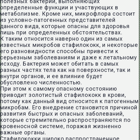
полезных бактерий, выполняющих
определенные функции и участвующих в
метаболизме. Кроме них, микрофлора состоит
из условно-патогенных представителей
данного вида, которые опасны для здоровья
лишь при определенных обстоятельствах.
К таким относится наверно один из самых
известных микробов стафилококк, и некоторые
его разновидности способны привести к
серьезным заболеваниям и даже к летальному
исходу. Бактерия может обитать в самых
разных частях тела как на поверхности, так и
внутри органов, и ее влияние будет
обусловлено численностью.
При этом к самому опасному состоянию
приводит золотистый стафилококк в крови,
потому как данный вид относится к патогенным
микробам. Его внедрение становится причиной
развития быстрых и опасных заболеваний,
которые стремительно распространяются по
кровеносной системе, поражая жизненно
важные органы.
Стафилококки широко распространенное