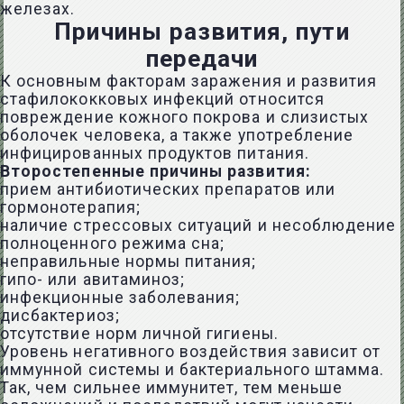
железах.
Причины развития, пути
передачи
К основным факторам заражения и развития
стафилококковых инфекций относится
повреждение кожного покрова и слизистых
оболочек человека, а также употребление
инфицированных продуктов питания.
Второстепенные причины развития:
прием антибиотических препаратов или
гормонотерапия;
наличие стрессовых ситуаций и несоблюдение
полноценного режима сна;
неправильные нормы питания;
гипо- или авитаминоз;
инфекционные заболевания;
дисбактериоз;
отсутствие норм личной гигиены.
Уровень негативного воздействия зависит от
иммунной системы и бактериального штамма.
Так, чем сильнее иммунитет, тем меньше