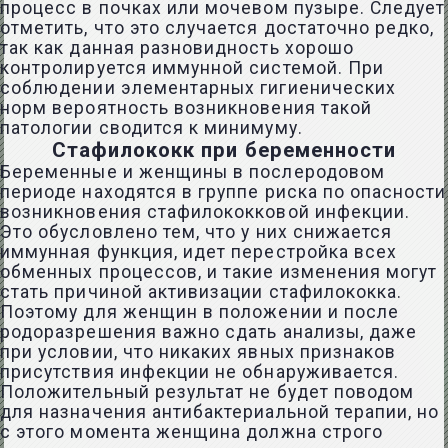
процесс в почках или мочевом пузыре. Следует
отметить, что это случается достаточно редко,
так как данная разновидность хорошо
контролируется иммунной системой. При
соблюдении элементарных гигиенических
норм вероятность возникновения такой
патологии сводится к минимуму.
Стафилококк при беременности
Беременные и женщины в послеродовом
периоде находятся в группе риска по опасности
возникновения стафилококковой инфекции.
Это обусловлено тем, что у них снижается
иммунная функция, идет перестройка всех
обменных процессов, и такие изменения могут
стать причиной активизации стафилококка.
Поэтому для женщин в положении и после
родоразрешения важно сдать анализы, даже
при условии, что никаких явных признаков
присутствия инфекции не обнаруживается.
Положительный результат не будет поводом
для назначения антибактериальной терапии, но
с этого момента женщина должна строго