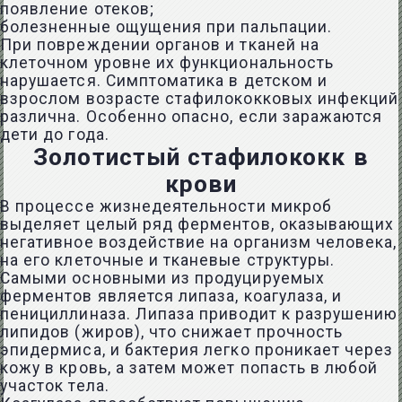
появление отеков;
болезненные ощущения при пальпации.
При повреждении органов и тканей на
клеточном уровне их функциональность
нарушается. Симптоматика в детском и
взрослом возрасте стафилококковых инфекций
различна. Особенно опасно, если заражаются
дети до года.
Золотистый стафилококк в
крови
В процессе жизнедеятельности микроб
выделяет целый ряд ферментов, оказывающих
негативное воздействие на организм человека,
на его клеточные и тканевые структуры.
Самыми основными из продуцируемых
ферментов является липаза, коагулаза, и
пенициллиназа. Липаза приводит к разрушению
липидов (жиров), что снижает прочность
эпидермиса, и бактерия легко проникает через
кожу в кровь, а затем может попасть в любой
участок тела.