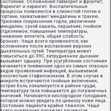
состояние. Осложнения гайморит и фронтит;
Фарингит и ларингит. Воспалительные
процессы появляются в слизистой глотки и
гортани, захватывают миндалины и трахею.
Признаки покраснение горла, увеличение
миндалин, сухой кашель, першение, гнойное
отделяемое, повышение температуры,
снижение аппетита, общая слабость;
Бронхит. Чаще всего проявляется, как
осложнение после воспаления верхних
дыхательных путей. Температура может
повыситься до 39С, затрудненное дыхание
вызывает одышку. При усугублении состояния
начинается пневмония одно из самых опасных
видов проявлений инфекций, вызываемой
золотистым стафилококком. В этом случае в
мокроте встречаются гнойные включения,
острая боль локализуется в районе груди,
температура тела повышается до пограничных
значений. Начинается кислородное голодание,
которое можно увидеть по цианозу кожи лица.
Состояние пациента крайне тяжелое. Чаще
всего пневмония поражает пациентов