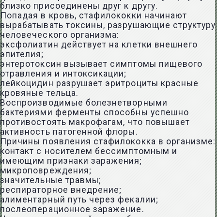
близко присоединены друг к другу.
Попадая в кровь, стафилококки начинают
вырабатывать токсины, разрушающие структуру
человеческого организма:
эксфолиатин действует на клетки внешнего
эпителия;
энтеротоксин вызывает симптомы пищевого
отравления и интоксикации;
лейкоцидин разрушает эритроциты красные
кровяные тельца.
Воспроизводимые болезнетворными
бактериями ферменты способны успешно
противостоять макрофагам, что повышает
активность патогенной флоры.
Причины появления стафилококка в организме:
контакт с носителем бессимптомным и
имеющим признаки заражения;
микроповреждения;
значительные травмы;
респираторное внедрение;
алиментарный путь через фекалии;
послеоперационное заражение.