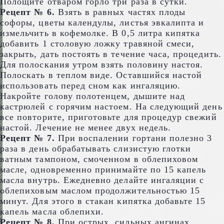
Полощите отваром горло три раза в сутки.
Рецепт № 6.
Взять в равных частях плоды
софоры, цветы календулы, листья эвкалипта и
измельчить в кофемолке. В 0,5 литра кипятка
добавить 1 столовую ложку травяной смеси,
закрыть, дать постоять в течение часа, процедить.
Для полоскания утром взять половину настоя.
Полоскать в теплом виде. Оставшийся настой
использовать перед сном как ингаляцию.
Накройте голову полотенцем, дышите над
кастрюлей с горячим настоем. На следующий день
все повторите, приготовьте для процедур свежий
настой. Лечение не менее двух недель.
Рецепт № 7.
При воспалении гортани полезно 3
раза в день обрабатывать слизистую глотки
ватным тампоном, смоченном в облепиховом
масле, одновременно принимайте по 15 капель
масла внутрь. Ежедневно делайте ингаляции с
облепиховым маслом продолжительностью 15
минут. Для этого в стакан кипятка добавьте 15
капель масла облепихи.
Рецепт № 8.
При острых, сильных ангинах