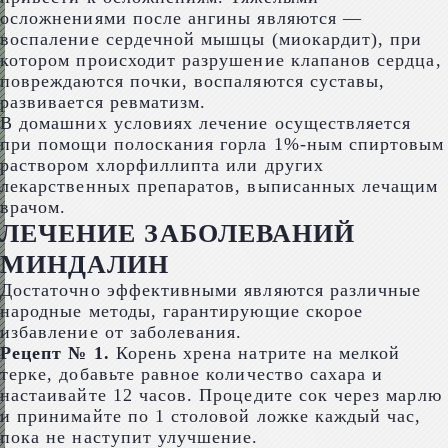
осложнениями после ангины являются —
воспаление сердечной мышцы (миокардит), при
котором происходит разрушение клапанов сердца,
повреждаются почки, воспаляются суставы,
развивается ревматизм.
В домашних условиях лечение осуществляется
при помощи полоскания горла 1%-ным спиртовым
раствором хлорфиллипта или других
лекарственных препаратов, выписанных лечащим
врачом.
ЛЕЧЕНИЕ ЗАБОЛЕВАНИЙ
МИНДАЛИН
Достаточно эффективными являются различные
народные методы, гарантирующие скорое
избавление от заболевания.
Рецепт № 1.
Корень хрена натрите на мелкой
терке, добавьте равное количество сахара и
настаивайте 12 часов. Процедите сок через марлю
и принимайте по 1 столовой ложке каждый час,
пока не наступит улучшение.