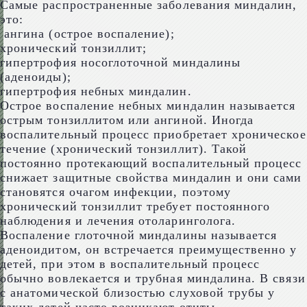
Самые распространенные заболевания миндалин,
это:
ангина (острое воспаление);
хронический тонзиллит;
гипертрофия носоглоточной миндалины
(аденоиды);
гипертрофия небных миндалин.
Острое воспаление небных миндалин называется
острым тонзиллитом или ангиной. Иногда
воспалительный процесс приобретает хроническое
течение (хронический тонзиллит). Такой
постоянно протекающий воспалительный процесс
снижает защитные свойства миндалин и они сами
становятся очагом инфекции, поэтому
хронический тонзиллит требует постоянного
наблюдения и лечения отоларинголога.
Воспаление глоточной миндалины называется
аденоидитом, он встречается преимущественно у
детей, при этом в воспалительный процесс
обычно вовлекается и трубная миндалина. В связи
с анатомической близостью слуховой трубы у