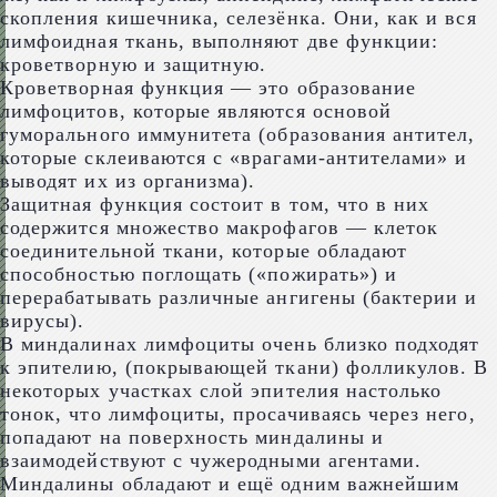
скопления кишечника, селезёнка. Они, как и вся
лимфоидная ткань, выполняют две функции:
кроветворную и защитную.
Кроветворная функция — это образование
лимфоцитов, которые являются основой
гуморального иммунитета (образования антител,
которые склеиваются с «врагами-антителами» и
выводят их из организма).
Защитная функция состоит в том, что в них
содержится множество макрофагов — клеток
соединительной ткани, которые обладают
способностью поглощать («пожирать») и
перерабатывать различные ангигены (бактерии и
вирусы).
В миндалинах лимфоциты очень близко подходят
к эпителию, (покрывающей ткани) фолликулов. В
некоторых участках слой эпителия настолько
тонок, что лимфоциты, просачиваясь через него,
попадают на поверхность миндалины и
взаимодействуют с чужеродными агентами.
Миндалины обладают и ещё одним важнейшим