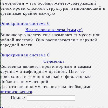
Гемоглобин – это особый железо-содержащий
белок крови сложной структуры, выполняющий в
организме крайне важную
Эндокринная система
0
Вилочковая железа (тимус)
Вилочковую железу еще называют тимусом или
зобной железой. Она располагается в верхней
передней части
Эндокринная система
0
Селезенка
Cелезёнка является кроветворным и самым
крупным лимфоидным органом. Цвет её
поверхности темно-красный с фиолетовым
Добавить комментарий
Для отправки комментария вам необходимо
авторизоваться
.
Поиск: