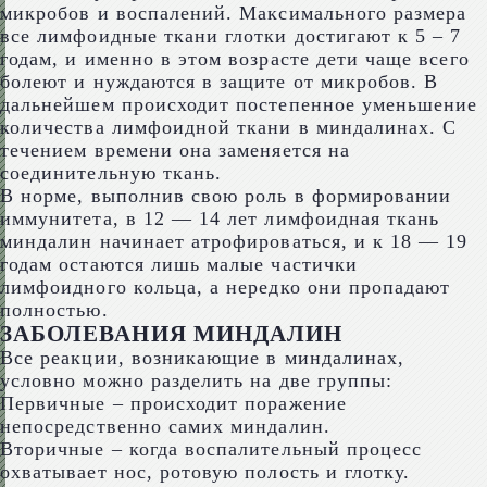
микробов и воспалений. Максимального размера
все лимфоидные ткани глотки достигают к 5 – 7
годам, и именно в этом возрасте дети чаще всего
болеют и нуждаются в защите от микробов. В
дальнейшем происходит постепенное уменьшение
количества лимфоидной ткани в миндалинах. С
течением времени она заменяется на
соединительную ткань.
В норме, выполнив свою роль в формировании
иммунитета, в 12 — 14 лет лимфоидная ткань
миндалин начинает атрофироваться, и к 18 — 19
годам остаются лишь малые частички
лимфоидного кольца, а нередко они пропадают
полностью.
ЗАБОЛЕВАНИЯ МИНДАЛИН
Все реакции, возникающие в миндалинах,
условно можно разделить на две группы:
Первичные – происходит поражение
непосредственно самих миндалин.
Вторичные – когда воспалительный процесс
охватывает нос, ротовую полость и глотку.