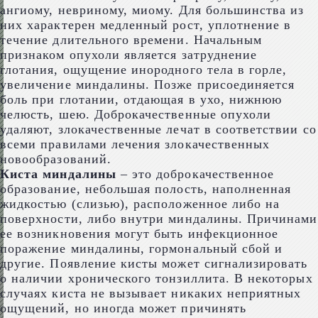
ангиому, невриному, миому. Для большинства из
них характерен медленный рост, уплотнение в
течение длительного времени. Начальным
признаком опухоли является затруднение
глотания, ощущение инородного тела в горле,
увеличение миндалины. Позже присоединяется
боль при глотании, отдающая в ухо, нижнюю
челюсть, шею. Доброкачественные опухоли
удаляют, злокачественные лечат в соответствии со
всеми правилами лечения злокачественных
новообразований.
Киста миндалины
– это доброкачественное
образование, небольшая полость, наполненная
жидкостью (слизью), расположенное либо на
поверхности, либо внутри миндалины. Причинами
ее возникновения могут быть инфекционное
поражение миндалины, гормональный сбой и
другие. Появление кисты может сигнализировать
о наличии хронического тонзиллита. В некоторых
случаях киста не вызывает никаких неприятных
ощущений, но иногда может причинять