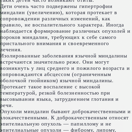
таких детей часто возникают отиты.
Дети очень часто подвержены гипертрофии
миндалин (увеличению), которая протекает в
сопровождении различных изменений, как
правило, не воспалительного характера. Иногда
наблюдается формирование различных опухолей и
пороков миндалин, требующих к себе самого
пристального внимания и своевременного
лечения.
Изолированные заболевания язычной миндалины
встречаются значительно реже. Они могут
возникнуть у лиц среднего и пожилого возраста и
сопровождаются абсцессом (ограниченным
оболочкой гнойником) язычной миндалины.
Протекает такое воспаление с высокой
температурой, резкой болезненностью при
высовывании языка, затруднением глотания и
речи.
Опухоли миндалин бывают доброкачественными и
злокачественными. К доброкачественным относят
эпителиальную опухоль — папиллому и не
эпителиальные опухоли — фиброму, липому,