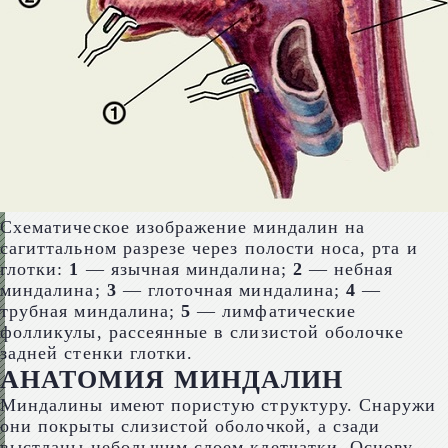
Схематическое изображение миндалин на
сагиттальном разрезе через полости носа, рта и
глотки:
1
— язычная миндалина;
2
— небная
миндалина;
3
— глоточная миндалина;
4
—
трубная миндалина;
5
— лимфатические
фолликулы, рассеянные в слизистой оболочке
задней стенки глотки.
АНАТОМИЯ МИНДАЛИН
Миндалины имеют пористую структуру. Снаружи
они покрыты слизистой оболочкой, а сзади
выстланы небольшим слоем клетчатки. Основу