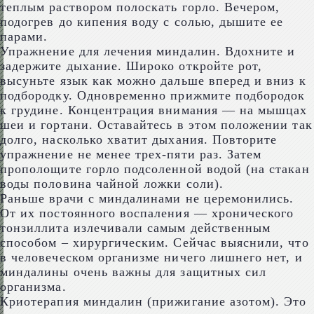
теплым раствором полоскать горло. Вечером,
подогрев до кипения воду с солью, дышите ее
парами.
Упражнение для лечения миндалин. Вдохните и
задержите дыхание. Широко откройте рот,
высуньте язык как можно дальше вперед и вниз к
подбородку. Одновременно прижмите подбородок
к грудине. Концентрация внимания — на мышцах
шеи и гортани. Оставайтесь в этом положении так
долго, насколько хватит дыхания. Повторите
упражнение не менее трех-пяти раз. Затем
прополощите горло подсоленной водой (на стакан
воды половина чайной ложки соли).
Раньше врачи с миндалинами не церемонились.
От их постоянного воспаления — хронического
тонзиллита излечивали самым действенным
способом – хирургическим. Сейчас выяснили, что
в человеческом организме ничего лишнего нет, и
миндалины очень важны для защитных сил
организма.
Криотерапия миндалин (прижигание азотом). Это