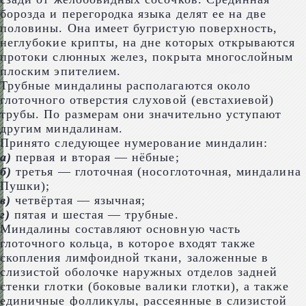
борозда и перегородка языка делят ее на две
половины. Она имеет бугристую поверхность,
неглубокие крипты, на дне которых открываются
протоки слюнных желез, покрыта многослойным
плоским эпителием.
Трубные миндалины располагаются около
глоточного отверстия слуховой (евстахиевой)
трубы. По размерам они значительно уступают
другим миндалинам.
Принято следующее нумерование миндалин:
а)
первая и вторая — нёбные;
б)
третья — глоточная (носоглоточная, миндалина
Пушки);
в)
четвёртая — язычная;
г)
пятая и шестая — трубные.
Миндалины составляют основную часть
глоточного кольца, в которое входят также
скопления лимфоидной ткани, заложенные в
слизистой оболочке наружных отделов задней
стенки глотки (боковые валики глотки), а также
единичные фолликулы, рассеянные в слизистой