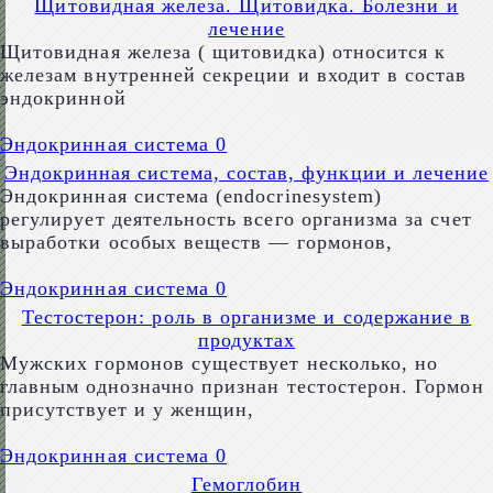
Щитовидная железа. Щитовидка. Болезни и
лечение
Щитовидная железа ( щитовидка) относится к
железам внутренней секреции и входит в состав
эндокринной
Эндокринная система
0
Эндокринная система, состав, функции и лечение
Эндокринная система (endocrinesystem)
регулирует деятельность всего организма за счет
выработки особых веществ — гормонов,
Эндокринная система
0
Тестостерон: роль в организме и содержание в
продуктах
Мужских гормонов существует несколько, но
главным однозначно признан тестостерон. Гормон
присутствует и у женщин,
Эндокринная система
0
Гемоглобин