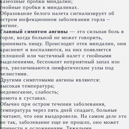
казеозные пробки миндалин;
гнойные пробки в миндалинах.
Образование белого налета сигнализирует об
остром инфекционном заболевании горла –
ангине.
Главный симптом ангины
— это сильная боль в
горле, когда больной не может говорить,
принимать пищу. Происходит отек миндалин, они
краснеют и воспаляются, на них появляется
сплошной или частичный налет с гнойными
выделениями, беспокоит неприятный запах изо
рта, увеличиваются лимфатические узлы под
челюстями.
Другими симптомами ангины являются:
высокая температура;
недомогание, слабость;
ломота в суставах.
Обычно при остром течении заболевания,
температура через пять дней спадает, больные
считают, что они выздоровели. На самом деле это
не так, заболевание еще не прошло, оно может
привести к осложнениям. Тяжелыми