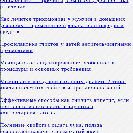
Онихолизис — причины, симптомы, диагностика
и лечение
Как лечится трихомониаз у мужчин в домашних
условиях – применение препаратов и народных
средств
Профилактика глистов у детей антигельминтными
препаратами
Медицинское лицензирование: особенности
процедуры и основные требования
Можно ли клюкву при сахарном диабете 2 типа:
анализ полезных свойств и противопоказаний
Эффективные способы как снизить аппетит, если
постоянно хочется есть и научиться
контролировать голод
Полезные свойства салата чука, польза
водорослей вакаме и возможный вред,