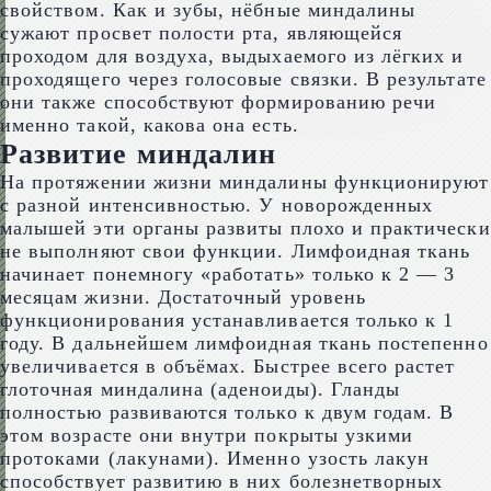
свойством. Как и зубы, нёбные миндалины
сужают просвет полости рта, являющейся
проходом для воздуха, выдыхаемого из лёгких и
проходящего через голосовые связки. В результате
они также способствуют формированию речи
именно такой, какова она есть.
Развитие миндалин
На протяжении жизни миндалины функционируют
с разной интенсивностью. У новорожденных
малышей эти органы развиты плохо и практически
не выполняют свои функции. Лимфоидная ткань
начинает понемногу «работать» только к 2 — 3
месяцам жизни. Достаточный уровень
функционирования устанавливается только к 1
году. В дальнейшем лимфоидная ткань постепенно
увеличивается в объёмах. Быстрее всего растет
глоточная миндалина (аденоиды). Гланды
полностью развиваются только к двум годам. В
этом возрасте они внутри покрыты узкими
протоками (лакунами). Именно узость лакун
способствует развитию в них болезнетворных