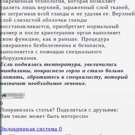
современная технология, которая позволяет
удалить лишь верхний, зараженный слой тканей,
не затрагивая всей гланды и не удаляя ее. Верхний
слой слизистой оболочки гланды
восстанавливается, приобретает нормальный
размер и после криотерапии орган выполняет
свою функцию, как и раньше. Процедура
совершенно безболезненна и безопасна,
выполняется с помощью специального
оборудования.
Если поднялась температура, увеличились
миндалины, покраснело горло и стало больно
глотать, обратитесь к специалисту, который
назначит необходимое лечение.
0
Понравилась статья? Поделиться с друзьями:
Вам также может быть интересно
Эндокринная система
0