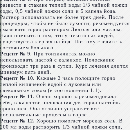
развести в стакане теплой воды 1/3 чайной ложки
соды, 0,5 чайной ложки соли и 5 капель йода.
Раствор использовать не более трех дней. После
процедуры, чтобы не было сухости, рекомендуется
смазывать горло раствором Люголя или маслом.
Надо помнить о том, что у некоторых людей,
существует аллергия на йод. Поэтому следите за
состоянием больного.
Рецепт № 9
. При тонзиллитах можно
использовать настой с каланхое. Полоскание
производят три раза в сутки. Курс лечения длится
минимум пять дней.
Рецепт № 10.
Каждые 2 часа полощите горло
теплой кипяченой водой с луковым или
свекольным соком (в соотношении 1:1).
Рецепт № 11
. Очень хорошо зарекомендовала
себя, в качестве полоскания для горла настойка
прополиса. Она отлично устраняет все
воспалительные процессы в горле.
Рецепт № 12.
Хорошо помогает морская соль. В
200 мл воды растворить 1/3 чайной ложки соли,