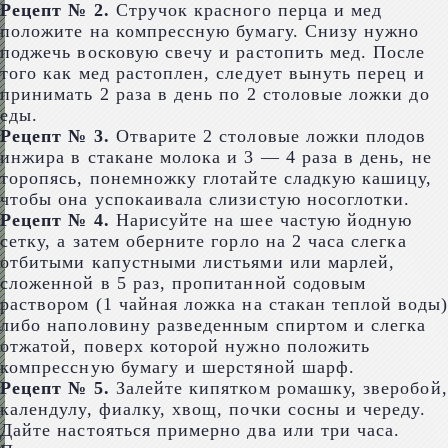
Рецепт № 2.
Стручок красного перца и мед
положите на компрессную бумагу. Снизу нужно
поджечь восковую свечу и растопить мед. После
того как мед растоплен, следует вынуть перец и
принимать 2 раза в день по 2 столовые ложки до
еды.
Рецепт № 3.
Отварите 2 столовые ложки плодов
инжира в стакане молока и 3 — 4 раза в день, не
торопясь, понемножку глотайте сладкую кашицу,
чтобы она успокаивала слизистую носоглотки.
Рецепт № 4.
Нарисуйте на шее частую йодную
сетку, а затем оберните горло на 2 часа слегка
отбитыми капустными листьями или марлей,
сложенной в 5 раз, пропитанной содовым
раствором (1 чайная ложка на стакан теплой воды)
либо наполовину разведенным спиртом и слегка
отжатой, поверх которой нужно положить
компрессную бумагу и шерстяной шарф.
Рецепт № 5.
Залейте кипятком ромашку, зверобой,
календулу, фиалку, хвощ, почки сосны и череду.
Дайте настояться примерно два или три часа.