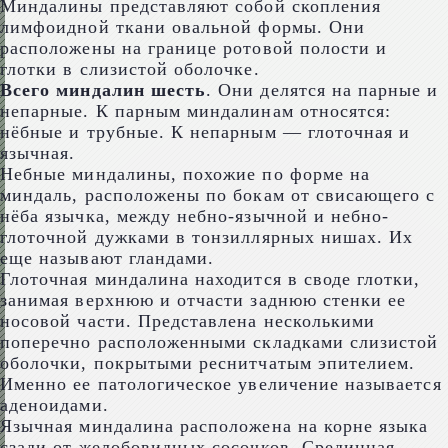
Миндалины представляют собой скопления
лимфоидной ткани овальной формы. Они
расположены на границе ротовой полости и
глотки в слизистой оболочке.
Всего миндалин шесть
. Они делятся на парные и
непарные. К парным миндалинам относятся:
нёбные и трубные. К непарным — глоточная и
язычная.
Небные миндалины, похожие по форме на
миндаль, расположены по бокам от свисающего с
нёба язычка, между небно-язычной и небно-
глоточной дужками в тонзиллярных нишах. Их
еще называют гландами.
Глоточная миндалина находится в своде глотки,
занимая верхнюю и отчасти заднюю стенки ее
носовой части. Представлена несколькими
поперечно расположенными складками слизистой
оболочки, покрытыми реснитчатым эпителием.
Именно ее патологическое увеличение называется
аденоидами.
Язычная миндалина расположена на корне языка
сзади от желобовидных сосочков. Срединная