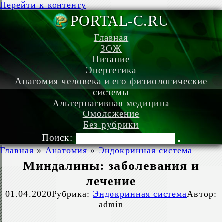
Перейти к контенту
PORTAL-C.
Главная
ЗОЖ
Питание
Энергетика
Анатомия человека и его физиологические
системы
Альтернативная медицина
Омоложение
Без рубрики
Поиск:
Главная
»
Анатомия
»
Эндокринная система
Миндалины: заболевания и
лечение
01.04.2020
Рубрика:
Эндокринная система
Автор:
admin