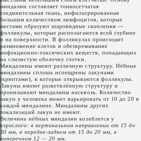
миндалин составляет тонкосетчатая
соединительная ткань, инфильтрированная
большим количеством лимфоцитов, которые
местами образуют шаровидные скопления —
фолликулы, которые располагаются всей глубине
и на поверхности. В фолликулах происходит
размножение клеток и обезвреживание
инфекционно-токсических веществ, попадающих
на слизистую оболочку глотки.
Миндалины имеют различную структуру. Нёбные
миндалины сплошь испещрены лакунами
(криптами), в которые открываются фолликулы.
Лакуны имеют разветвлённую структуру и
пронизывают миндалины насквозь. Количество
лакун у человека может варьировать от 10 до 20 в
каждой миндалине. Миндалины других
локализаций лакун не имеют.
Величина нёбных миндалин колеблется у
взрослого:
в вертикальном направлении от 15 до
30 мм, в передне-заднем от 15 до 20 мм, в
поперечном 12 — 20 мм
.