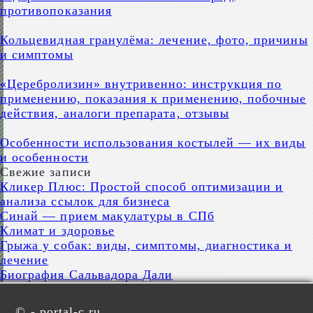
противопоказания
Кольцевидная гранулёма: лечение, фото, причины
и симптомы
«Церебролизин» внутривенно: инструкция по
применению, показания к применению, побочные
действия, аналоги препарата, отзывы
Особенности использования костылей — их виды
и особенности
Свежие записи
Кликер Плюс: Простой способ оптимизации и
анализа ссылок для бизнеса
Синай — прием макулатуры в СПб
Климат и здоровье
Грыжа у собак: виды, симптомы, диагностика и
лечение
Биография Сальвадора Дали
©
- portal-c.ru