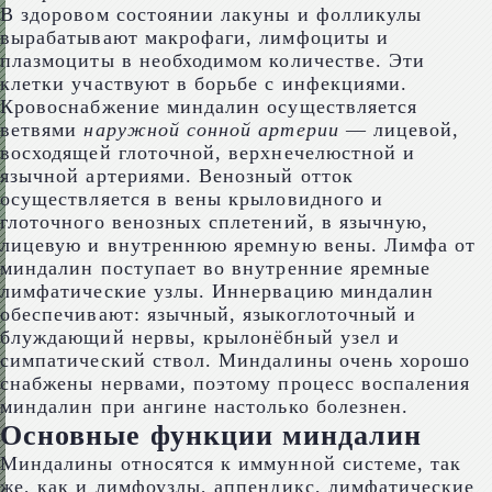
В здоровом состоянии лакуны и фолликулы
вырабатывают макрофаги, лимфоциты и
плазмоциты в необходимом количестве. Эти
клетки участвуют в борьбе с инфекциями.
Кровоснабжение миндалин осуществляется
ветвями
наружной сонной артерии
— лицевой,
восходящей глоточной, верхнечелюстной и
язычной артериями. Венозный отток
осуществляется в вены крыловидного и
глоточного венозных сплетений, в язычную,
лицевую и внутреннюю яремную вены. Лимфа от
миндалин поступает во внутренние яремные
лимфатические узлы. Иннервацию миндалин
обеспечивают: язычный, языкоглоточный и
блуждающий нервы, крылонёбный узел и
симпатический ствол. Миндалины очень хорошо
снабжены нервами, поэтому процесс воспаления
миндалин при ангине настолько болезнен.
Основные функции миндалин
Миндалины относятся к иммунной системе, так
же, как и лимфоузлы, аппендикс, лимфатические