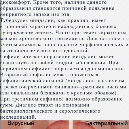
дискомфорт. Кроме того, наличие данного
образования становится причиной появления
неприятного запаха изо рта.
Туберкулез миндалин, как правило, имеет
вторичный характер и наблюдается у больных
туберкулезом легких. Часто протекает скрыто под
маской хронического тонзиллита. Диагноз ставят с
учетом анамнеза на основании морфологических и
бактериологических исследований.
Сифилитическое поражение миндалин может
возникнуть на любой стадии заболевания. При
первичном сифилисе поражается одна миндалина.
Вторичный сифилис может проявиться
сифилитической ангиной (миндалины увеличены,
с резко очерченными синюшно-красными очагами
или овальными бляшками с красным ободком).
При третичном сифилисе возможно образование
гумм. Диагноз ставят на основании
бактериологического и серологического
исследований.