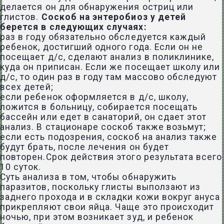
делается он для обнаружения остриц или
глистов.
Соскоб на энтеробиоз у детей
берется в следующих случаях:
раз в году обязательно обследуется каждый
ребенок, достигший одного года. Если он не
посещает д/с, сделают анализ в поликлинике,
куда он приписан. Если же посещает школу или
д/с, то один раз в году там массово обследуют
всех детей;
если ребенок оформляется в д/с, школу,
ложится в больницу, собирается посещать
бассейн или едет в санаторий, он сдает этот
анализ. В стационаре соскоб также возьмут;
если есть подозрения, соскоб на анализ также
будут брать, после лечения он будет
повторен.Срок действия этого результата всего
10 суток.
Суть анализа в том, чтобы обнаружить
паразитов, поскольку глисты выползают из
заднего прохода и в складки кожи вокруг ануса
прикрепляют свои яйца. Чаще это происходит
ночью, при этом возникает зуд, и ребенок