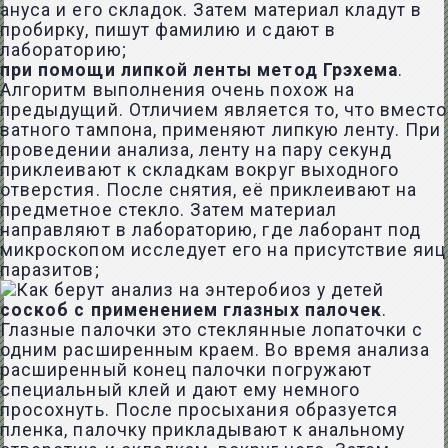
ануса и его складок. Затем материал кладут в
пробирку, пишут фамилию и сдают в
лабораторию;
при помощи липкой ленты метод Грэхема
.
Алгоритм выполнения очень похож на
предыдущий. Отличием является то, что вместо
ватного тампона, применяют липкую ленту. При
проведении анализа, ленту на пару секунд
приклеивают к складкам вокруг выходного
отверстия. После снятия, её приклеивают на
предметное стекло. Затем материал
направляют в лабораторию, где лаборант под
микроскопом исследует его на присутствие яиц
паразитов;
соскоб с применением глазных палочек
.
Глазные палочки это стеклянные лопаточки с
одним расширенным краем. Во время анализа
расширенный конец палочки погружают
специальный клей и дают ему немного
просохнуть. После просыхания образуется
пленка, палочку прикладывают к анальному