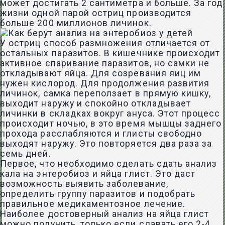
может достигать 2 сантиметра и больше. За год
жизни одной парой остриц производится
больше 200 миллионов личинок.
У остриц способ размножения отличается от
остальных паразитов. В кишечнике происходит
активное спаривание паразитов, но самки не
откладывают яйца. Для созревания яиц им
нужен кислород. Для продолжения развития
личинок, самка переползает в прямую кишку,
выходит наружу и спокойно откладывает
личинки в складках вокруг ануса. Этот процесс
происходит ночью, в это время мышцы заднего
прохода расслабляются и глисты свободно
выходят наружу. Это повторяется два раза за
семь дней.
Первое, что необходимо сделать сдать анализ
кала на энтеробиоз и яйца глист. Это даст
возможность выявить заболевание,
определить группу паразитов и подобрать
правильное медикаментозное лечение.
Наиболее достоверный анализ на яйца глист
можно получить, только если сдавать его 2-4