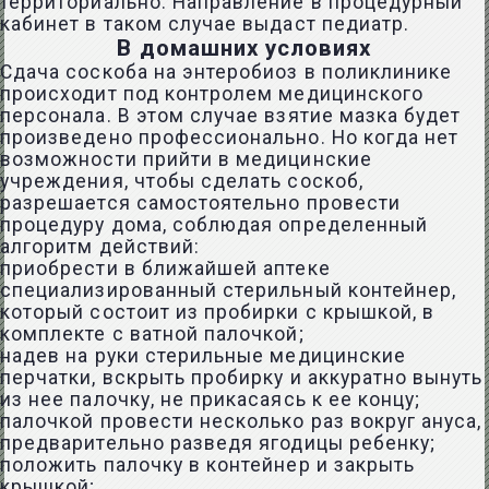
территориально. Направление в процедурный
кабинет в таком случае выдаст педиатр.
В домашних условиях
Сдача соскоба на энтеробиоз в поликлинике
происходит под контролем медицинского
персонала. В этом случае взятие мазка будет
произведено профессионально. Но когда нет
возможности прийти в медицинские
учреждения, чтобы сделать соскоб,
разрешается самостоятельно провести
процедуру дома, соблюдая определенный
алгоритм действий:
приобрести в ближайшей аптеке
специализированный стерильный контейнер,
который состоит из пробирки с крышкой, в
комплекте с ватной палочкой;
надев на руки стерильные медицинские
перчатки, вскрыть пробирку и аккуратно вынуть
из нее палочку, не прикасаясь к ее концу;
палочкой провести несколько раз вокруг ануса,
предварительно разведя ягодицы ребенку;
положить палочку в контейнер и закрыть
крышкой;