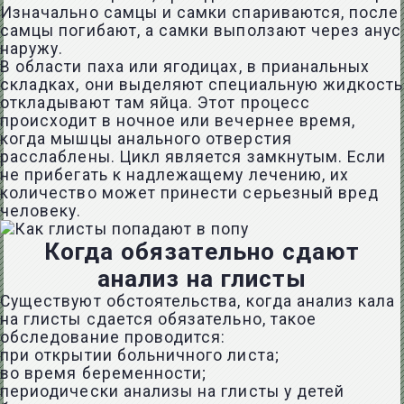
Изначально самцы и самки спариваются, после
самцы погибают, а самки выползают через анус
наружу.
В области паха или ягодицах, в прианальных
складках, они выделяют специальную жидкость
откладывают там яйца. Этот процесс
происходит в ночное или вечернее время,
когда мышцы анального отверстия
расслаблены. Цикл является замкнутым. Если
не прибегать к надлежащему лечению, их
количество может принести серьезный вред
человеку.
Когда обязательно сдают
анализ на глисты
Существуют обстоятельства, когда анализ кала
на глисты сдается обязательно, такое
обследование проводится:
при открытии больничного листа;
во время беременности;
периодически анализы на глисты у детей