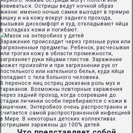
черного. Живые острицы могут ползти или
извиваться. Острицы ведут ночной образ
жизни: именно ночью самки выходят в прямую
кишку и на кожу вокруг заднего прохода,
вызывая дискомфорт и зуд, откладывают яйца
в складках кожи и погибают.
Заражение происходит через грязные руки или
загрязненные предметы. Ребенок, расчесывая
или трогая кожу в области промежности,
загрязняет руки яйцами глистов. Заражение
может произойти и при загрязнении рук от
постельного или нательного белья, куда яйца
попадают с тела больного человека.
В переносе яиц остриц доказана роль мух и
тараканов. Возможны повторные заражения
через задний проход, когда созревшие до
стадии личинки особи перебираются с кожи в
кишечник. Энтеробиоз очень распространен и
считается самой распространенной инфекцией
в Мире. В некоторых детских коллективах
острицами заражены до 100% детей.
Что представляет собой