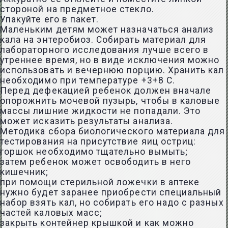
стороной на предметное стекло.
Упакуйте его в пакет.
Маленьким детям может назначаться анализ
кала на энтеробиоз. Собирать материал для
лабораторного исследования лучше всего в
утреннее время, но в виде исключения можно
использовать и вечернюю порцию. Хранить кал
необходимо при температуре +3+8 С.
Перед дефекацией ребенок должен вначале
опорожнить мочевой пузырь, чтобы в каловые
массы лишние жидкости не попадали. Это
может исказить результаты анализа.
Методика сбора биологического материала для
тестирования на присутствие яиц остриц:
горшок необходимо тщательно вымыть;
затем ребенок может освободить в него
кишечник;
при помощи стерильной ложечки в аптеке
нужно будет заранее приобрести специальный
набор взять кал, но собирать его надо с разных
частей каловых масс;
закрыть контейнер крышкой и как можно