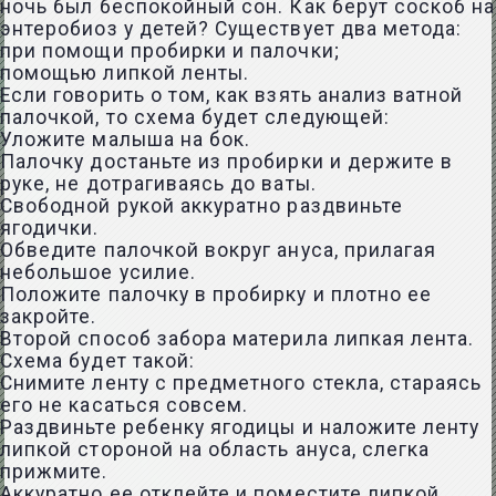
ночь был беспокойный сон. Как берут соскоб на
энтеробиоз у детей? Существует два метода:
при помощи пробирки и палочки;
помощью липкой ленты.
Если говорить о том, как взять анализ ватной
палочкой, то схема будет следующей:
Уложите малыша на бок.
Палочку достаньте из пробирки и держите в
руке, не дотрагиваясь до ваты.
Свободной рукой аккуратно раздвиньте
ягодички.
Обведите палочкой вокруг ануса, прилагая
небольшое усилие.
Положите палочку в пробирку и плотно ее
закройте.
Второй способ забора материла липкая лента.
Схема будет такой:
Снимите ленту с предметного стекла, стараясь
его не касаться совсем.
Раздвиньте ребенку ягодицы и наложите ленту
липкой стороной на область ануса, слегка
прижмите.
Аккуратно ее отклейте и поместите липкой