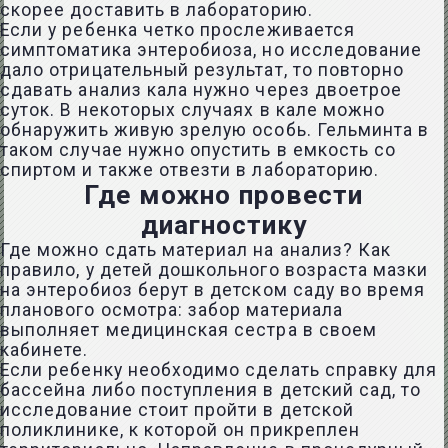
скорее доставить в лабораторию.
Если у ребенка четко прослеживается
симптоматика энтеробиоза, но исследование
дало отрицательный результат, то повторно
сдавать анализ кала нужно через двоетрое
суток. В некоторых случаях в кале можно
обнаружить живую зрелую особь. Гельминта в
таком случае нужно опустить в емкость со
спиртом и также отвезти в лабораторию.
Где можно провести
диагностику
Где можно сдать материал на анализ? Как
правило, у детей дошкольного возраста мазки
на энтеробиоз берут в детском саду во время
планового осмотра: забор материала
выполняет медицинская сестра в своем
кабинете.
Если ребенку необходимо сделать справку для
бассейна либо поступления в детский сад, то
исследование стоит пройти в детской
поликлинике, к которой он прикреплен