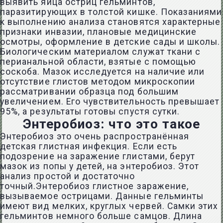
выявить яйца остриц гельминтов,
паразитирующих в толстой кишке. Показаниями
к выполнению анализа становятся характерные
признаки инвазии, плановые медицинские
осмотры, оформление в детские сады и школы.
Биологическим материалом служат ткани с
перианальной области, взятые с помощью
соскоба. Мазок исследуется на наличие или
отсутствие глистов методом микроскопии
рассматривании образца под большим
увеличением. Его чувствительность превышает
95%, а результаты готовы спустя сутки.
Энтеробиоз: что это такое
Энтеробиоз это очень распространённая
детская глистная инфекция. Если есть
подозрение на заражение глистами, берут
мазок из попы у детей, на энтеробиоз. Этот
анализ простой и достаточно
точный.Энтеробиоз глистное заражение,
вызываемое острицами. Данные гельминты
имеют вид мелких, круглых червей. Самки этих
гельминтов немного больше самцов. Длина