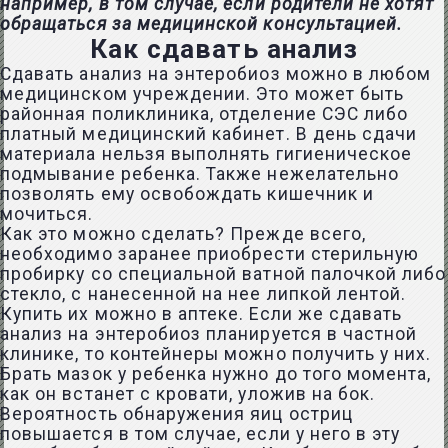
например, в том случае, если родители не хотят
обращаться за медицинской консультацией.
Как сдавать анализ
Сдавать анализ на энтеробиоз можно в любом
медицинском учреждении. Это может быть
районная поликлиника, отделение СЭС либо
платный медицинский кабинет. В день сдачи
материала нельзя выполнять гигиеническое
подмывание ребенка. Также нежелательно
позволять ему освобождать кишечник и
мочиться.
Как это можно сделать? Прежде всего,
необходимо заранее приобрести стерильную
пробирку со специальной ватной палочкой либо
стекло, с нанесенной на нее липкой лентой.
Купить их можно в аптеке. Если же сдавать
анализ на энтеробиоз планируется в частной
клинике, то контейнеры можно получить у них.
Брать мазок у ребенка нужно до того момента,
как он встанет с кровати, уложив на бок.
Вероятность обнаружения яиц остриц
повышается в том случае, если у него в эту