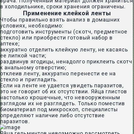
врача. Полученный материал должен храниться
в холодильнике, сроки хранения ограничены.
Применение клейкой ленты
Чтобы правильно взять анализ в домашних
условиях, необходимо:
подготовить инструменты (скотч, предметное
стекло) или приобрести готовый набор в
аптеке;
аккуратно отделить клейкую ленту, не касаясь
ее липкой части;
раздвинув ягодицы, ненадолго приклеить скотч
к анальному отверстию;
отклеив ленту, аккуратно перенести ее на
стекло и пригладить.
Если на ленте не удается увидеть паразитов,
это не говорит об их отсутствии. Яйца глистов
настолько крошечные, что невооруженным
взглядом их не разглядеть. Только поместив
биоматериал под микроскоп, специалисты
определяют наличие либо отсутствие
паразитов.
Яйца гельминтов невозможно рассмотреть