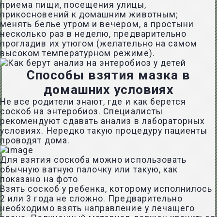
приема пищи, посещения улицы,
прикосновений к домашним животным;
менять белье утром и вечером, а простыни
несколько раз в неделю, предварительно
прогладив их утюгом (желательно на самом
высоком температурном режиме).
Способы взятия мазка в
домашних условиях
Не все родители знают, где и как берется
соскоб на энтеробиоз. Специалисты
рекомендуют сдавать анализ в лабораторных
условиях. Нередко такую процедуру пациенты
проводят дома.
Для взятия соскоба можно использовать
обычную ватную палочку или такую, как
показано на фото
Взять соскоб у ребенка, которому исполнилось
2 или 3 года не сложно. Предварительно
необходимо взять направление у лечащего