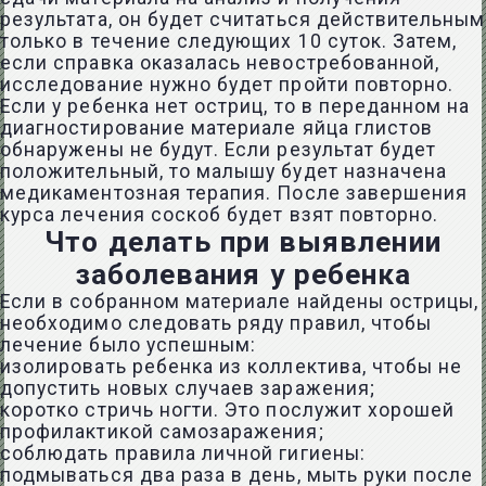
результата, он будет считаться действительным
только в течение следующих 10 суток. Затем,
если справка оказалась невостребованной,
исследование нужно будет пройти повторно.
Если у ребенка нет остриц, то в переданном на
диагностирование материале яйца глистов
обнаружены не будут. Если результат будет
положительный, то малышу будет назначена
медикаментозная терапия. После завершения
курса лечения соскоб будет взят повторно.
Что делать при выявлении
заболевания у ребенка
Если в собранном материале найдены острицы,
необходимо следовать ряду правил, чтобы
лечение было успешным:
изолировать ребенка из коллектива, чтобы не
допустить новых случаев заражения;
коротко стричь ногти. Это послужит хорошей
профилактикой самозаражения;
соблюдать правила личной гигиены:
подмываться два раза в день, мыть руки после