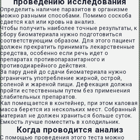
проведению исследования
Определить наличие паразитов в организме
можно разными способами. Помимо соскоба
сдается кал или кровь на анализ.
Чтобы получить наиболее точные результаты, к
сбору биоматериала нужно подготовиться
соответствующим образом. Для этого пациент
должен прекратить принимать лекарственные
средства, особенно если речь идет о
препаратах противопаразитарного и
противодиарейного действия.
За пару дней до сдачи биоматериала нужно
ограничить употребление жирной, острой,
соленой и жареной пищи. Дефекация должна
пройти естественным путем без применения
слабительных препаратов.
Кал помещается в контейнер, при этом каловая
масса берется из нескольких мест. Собранный
материал не должен храниться больше суток.
Емкость лучше поместить в холодильник.
Когда проводится анализ
С помощью проведения этого теста можно