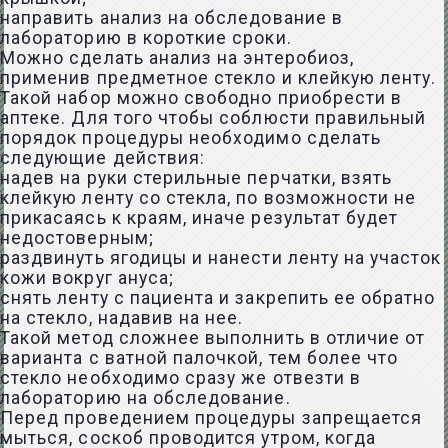
направить анализ на обследование в
лабораторию в короткие сроки.
Можно сделать анализ на энтеробиоз,
применив предметное стекло и клейкую ленту.
Такой набор можно свободно приобрести в
аптеке. Для того чтобы соблюсти правильный
порядок процедуры необходимо сделать
следующие действия:
надев на руки стерильные перчатки, взять
клейкую ленту со стекла, по возможности не
прикасаясь к краям, иначе результат будет
недостоверным;
раздвинуть ягодицы и нанести ленту на участок
кожи вокруг ануса;
снять ленту с пациента и закрепить ее обратно
на стекло, надавив на нее.
Такой метод сложнее выполнить в отличие от
варианта с ватной палочкой, тем более что
стекло необходимо сразу же отвезти в
лабораторию на обследование.
Перед проведением процедуры запрещается
мыться, соскоб проводится утром, когда