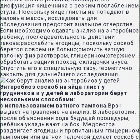
дисфункция кишечника с резким послаблением
стула. Поскольку яйце глисты не попадают в
каловые массы, исследовать для
обследования предстоит анальное отверстие.
Если необходимо сдавать анализ на энтеробиоз
ребенку, последовательность действий
такова:расслабить ягодицы, поскольку соскоб
берется совсем не больно;смочить ватную
палочку физ раствором, глицерином;стержнем
обработать задний проход, складочки ануса.
Опустить его в специальную тару, герметично
закрыть для дальнейшего исследования.
Энтеробиоз соскоб на яйца глист у
грудничков и у детей в лаборатории берут
несколькими способами:
с использованием ватного тампона.
Врач
выдаёт направление на анализ. В лаборатории,
после объяснения хода будущей процедуры,
ребёнка укладывают на бок. Медсестра
раздвигает ягодицы и пропитанным глицерином
тампоном или ватной палочкой делает соскоб с