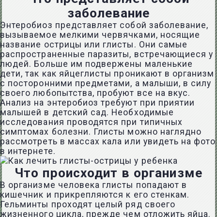
заболевание
Энтеробиоз представляет собой заболевание,
вызываемое мелкими червячками, носящие
название острицы или глисты. Они самые
распространенные паразиты, встречающиеся у
людей. Больше им подвержены маленькие
дети, так как яйцеглисты проникают в организм
с посторонними предметами, а малыши, в силу
своего любопытства, пробуют все на вкус.
Анализ на энтеробиоз требуют при приятии
малышей в детский сад. Необходимые
исследования проводятся при типичных
симптомах болезни. Глисты можно наглядно
рассмотреть в массах кала или увидеть на фото
в интернете.
Что происходит в организме
В организме человека глисты попадают в
кишечник и прикрепляются к его стенкам.
Гельминты проходят целый ряд своего
жизненного цикла, прежде чем отложить яйца.