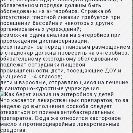
обязательном порядке должны быть
обследованы на энтеробиоз. Справка об
отсутствии глистной инвазии требуется при
посещении бассейна и некоторых других
организованных учреждений;
возможна сдача анализа на энтеробиоз при
прохождении диспансеризации;
всех пациентов перед плановым размещением
в стационар должны проверить на энтеробиоз;
обязательному ежегодному обследованию
подлежат сотрудники пищевой
промышленности, дети, посещающие ДОУ и
учащиеся 1-4 классов;
дети и взрослые, отправляющиеся на лечение
в санаторно-курортные учреждения.
Что касается лекарственных препаратов, то за
неделю до выполнения соскоба следует
отказаться от приема антибактериальных
препаратов. Сюда же относится касторовое
масло и противодиарейные лекарственные
средства.