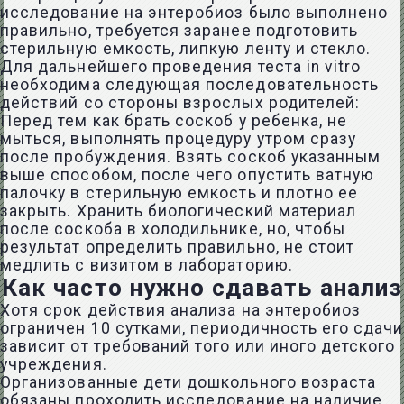
исследование на энтеробиоз было выполнено
правильно, требуется заранее подготовить
стерильную емкость, липкую ленту и стекло.
Для дальнейшего проведения теста in vitro
необходима следующая последовательность
действий со стороны взрослых родителей:
Перед тем как брать соскоб у ребенка, не
мыться, выполнять процедуру утром сразу
после пробуждения. Взять соскоб указанным
выше способом, после чего опустить ватную
палочку в стерильную емкость и плотно ее
закрыть. Хранить биологический материал
после соскоба в холодильнике, но, чтобы
результат определить правильно, не стоит
медлить с визитом в лабораторию.
Как часто нужно сдавать анализ
Хотя срок действия анализа на энтеробиоз
ограничен 10 сутками, периодичность его сдачи
зависит от требований того или иного детского
учреждения.
Организованные дети дошкольного возраста
обязаны проходить исследование на наличие