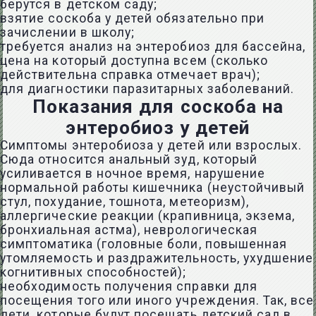
берутся в детском саду;
взятие соскоба у детей обязательно при
зачислении в школу;
требуется анализ на энтеробиоз для бассейна,
цена на который доступна всем (сколько
действительна справка отмечает врач);
для диагностики паразитарных заболеваний.
Показания для соскоба на
энтеробиоз у детей
Симптомы энтеробиоза у детей или взрослых.
Сюда относится анальный зуд, который
усиливается в ночное время, нарушение
нормальной работы кишечника (неустойчивый
стул, похудание, тошнота, метеоризм),
аллергические реакции (крапивница, экзема,
бронхиальная астма), неврологическая
симптоматика (головные боли, повышенная
утомляемость и раздражительность, ухудшение
когнитивных способностей);
необходимость получения справки для
посещения того или иного учреждения. Так, все
дети, которые будут посещать детский сад в