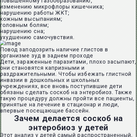
повышенному газообразованию;
изменению микрофлоры кишечника;
нарушению работы ЖКТ;
кожным высыпаниям;
головным болям;
нарушению сна;
ухудшению самочувствия.
Повод заподозрить наличие глистов в
организме зуд в заднем проходе
Дети, зараженные паразитами, плохо засыпают,
они становятся капризными и
раздражительными. Чтобы избежать глистной
инвазии в дошкольных и школьных
учреждениях, все вновь поступившие дети
обязаны сделать соскоб на энтеробиоз. Также
такую процедуру должны пройти все пациенты,
принятые на лечение в стационар и люди,
впервые посещающие бассейн.
Зачем делается соскоб на
энтеробиоз у детей
Этот анализ у детей самый распространенный,