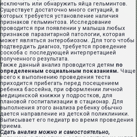
исключить или обнаружить яйца гельминтов.
Существует достаточно много ситуаций, в
которых требуется установление наличия
признаков гельминтоза. Исследование
проводится при появлении у малыша любых
признаков паразитарной патологии, которая
может являться энтеробиозом. Для того чтобы
подтвердить диагноз, требуется проведение
соскоба с последующей интерпретацией
полученного результата.
Также данный анализ проводится детям
по
определенным социальным показаниям.
Чаще
всего к выполнению проведения теста
приходится прибегать перед посещением
ребенка бассейна, при оформлении личной
медицинской книжки у подростков, для
плановой госпитализации в стационар. Для
выполнения этого анализа ребенку обычно
дается направление из детской поликлиники.
Выписывает его педиатр во время проведения
приема.
Сдать анализ можно и самостоятельно,