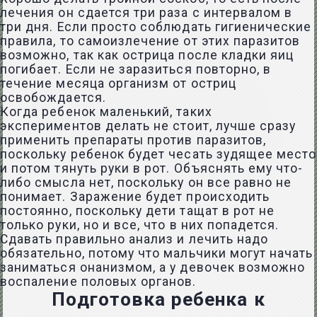
лечения он сдается три раза с интервалом в
три дня. Если просто соблюдать гигиенические
правила, то самоизлечение от этих паразитов
возможно, так как острица после кладки яиц
погибает. Если не заразиться повторно, в
течение месяца организм от остриц
освобождается.
Когда ребенок маленький, таких
экспериментов делать не стоит, лучше сразу
применить препараты против паразитов,
поскольку ребенок будет чесать зудящее место
и потом тянуть руки в рот. Объяснять ему что-
либо смысла нет, поскольку он все равно не
понимает. Заражение будет происходить
постоянно, поскольку дети тащат в рот не
только руки, но и все, что в них попадется.
Сдавать правильно анализ и лечить надо
обязательно, потому что мальчики могут начать
заниматься онанизмом, а у девочек возможно
воспаление половых органов.
Подготовка ребенка к