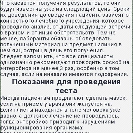
Что касается получения результатов, то они
будут известны уже на следующий день. Сроки
их доведения до сведения пациента зависят от
конкретного лечебного учреждения, которое
проводило анализ, от даты следующей встречи
с врачом и от иных обстоятельств. Тем не
менее, лаборанты обязаны обследовать
полученный материал на предмет наличия в
нем яиц остриц в день его получения.
Следует запомнить, что все специалисты
однозначно рекомендуют проводить соскоб на
энтеробиоз не менее 3 раз, особенно в том
случае, если на инвазию имеются подозрения.
Показания для проведения
теста
Иногда пациентам предлагают сделать мазок,
если на приеме у врача они жалуется на:
Если глисты находятся в теле человека уже
давно, а должное лечение не проводилось,
тогда энтеробиоз приводит к нарушениям
функционирования организма: