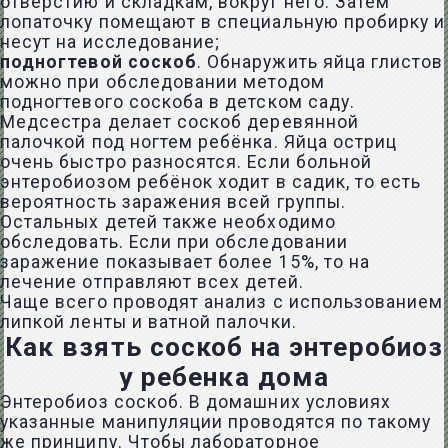
отверстию и складкам, вокруг него. Затем
лопаточку помещают в специальную пробирку и
несут на исследование;
подногтевой соскоб
. Обнаружить яйца глистов
можно при обследовании методом
подногтевого соскоба в детском саду.
Медсестра делает соскоб деревянной
палочкой под ногтем ребёнка. Яйца остриц
очень быстро разносятся. Если больной
энтеробиозом ребёнок ходит в садик, то есть
вероятность заражения всей группы.
Остальных детей также необходимо
обследовать. Если при обследовании
заражение показывает более 15%, то на
лечение отправляют всех детей.
Чаще всего проводят анализ с использованием
липкой ленты и ватной палочки.
Как взять соскоб на энтеробиоз
у ребенка дома
Энтеробиоз соскоб. В домашних условиях
указанные манипуляции проводятся по такому
же принципу. Чтобы лабораторное