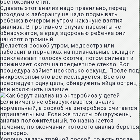
беспокойно спит.
Сдавать этот анализ надо правильно, перед
походом к лаборанту не надо подмывать
ребенка вечером и утром накануне взятия
анализа. В противном случае паразиты не
обнаружатся, а вред здоровью ребенка они
наносят огромный.
Делается соскоб утром, медсестра или
лаборант в перчатках на прианальные складки
приклеивает полоску скотча, потом снимает и
прижимает скотч на предметное стекло. Вся
процедура займет несколько секунд. После под
микроскопом это все исследуется. Все это
преследует одну цель, обнаружить яйца остриц
или исключить наличие.
Если ничего не обнаруживается, анализ
нормальный, а соскоб на энтеробиоз считается
отрицательным. Если же глисты обнаружены,
анализ положительный, то назначается
лечение, по окончании которого анализ берется
повторно.
Хорошо делать тройной соскоб, то есть после