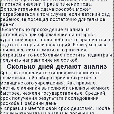
глистной инвазии 1 раз в течение года.
Дополнительная сдача соскоба может
потребоваться в том случае, если детский сад
ребенок не посещал достаточно длительное
время.
Обязательно прохождение анализа на
энтеробиоз при оформлении санитарно-
курортной карты, если ребенок отправляется на
отдых в лагерь или санаторий. Если у малыша
появилась симптоматика заражения
острицами, то необходимо посетить педиатра и
получить направление на соскоб.
Сколько дней делают анализ
Срок выполнения тестирования зависит от
возможностей лаборатории конкретного
медицинского учреждения. Как правило,
частные клиники выполняют анализы намного
быстрее, нежели государственные. Средний
срок получения результата исследования
соскоба 1 рабочий день.
У справки имеется свой срок действия. После
сдачи материала на анализ и получения