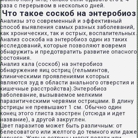
раза с перерывом в несколько дней.
Что такое соскоб на энтеробиоз
Анализы это современный и эффективный
способ выявления самых разных заболеваний,
как хронических, так и острых, воспалительных.
Анализ соскоба на энтеробиоз один из таких
исследований, которые позволяют вовремя
обнаружить и предотвратить развитие опасного
состояния.
Анализ кала (соскоб) на энтеробиоз
обнаружение яиц остриц (гельминтов,
клиническими проявлениями которых
являются зуд в области анального отверстия и
кишечные расстройства).Энтеробиоз
заболевание, вызываемое мелкими
паразитическими червями острицами. В длину
острицы не превышают 1 см. Обычно один
конец этого глиста заострен (отсюда и идет
название), а другой закруглен.
Цвет паразитов может быть различным: от
белесоватого или желтого до темного или даже