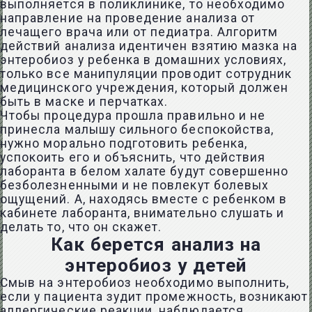
выполняется в поликлинике, то необходимо
направление на проведение анализа от
лечащего врача или от педиатра. Алгоритм
действий анализа идентичен взятию мазка на
энтеробиоз у ребенка в домашних условиях,
только все манипуляции проводит сотрудник
медицинского учреждения, который должен
быть в маске и перчатках.
Чтобы процедура прошла правильно и не
принесла малышу сильного беспокойства,
нужно морально подготовить ребенка,
успокоить его и объяснить, что действия
лаборанта в белом халате будут совершенно
безболезненными и не повлекут болевых
ощущений. А, находясь вместе с ребенком в
кабинете лаборанта, внимательно слушать и
делать то, что он скажет.
Как берется анализ на
энтеробиоз у детей
Смыв на энтеробиоз необходимо выполнить,
если у пациента зудит промежность, возникают
аллергические реакции, наблюдается