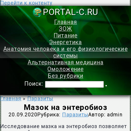
Перейти к контенту
PORTAL-C.
Главная
ЗОЖ
Питание
Энергетика
Анатомия человека и его физиологические
системы
Альтернативная медицина
Омоложение
Без рубрики
Поиск:
Главная
»
Паразиты
Мазок на энтеробиоз
20.09.2020
Рубрика:
Паразиты
Автор:
admin
Исследование мазка на энтеробиоз позволяет