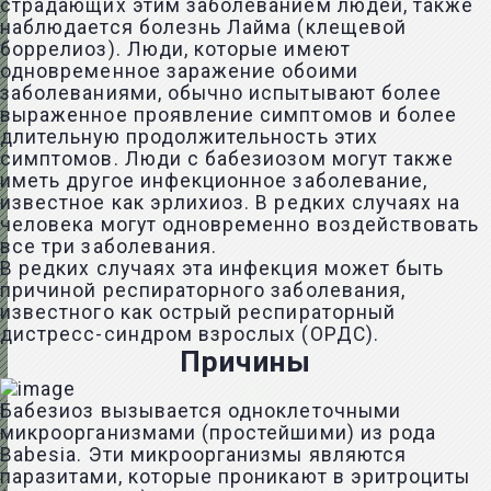
страдающих этим заболеванием людей, также
наблюдается болезнь Лайма (клещевой
боррелиоз). Люди, которые имеют
одновременное заражение обоими
заболеваниями, обычно испытывают более
выраженное проявление симптомов и более
длительную продолжительность этих
симптомов. Люди с бабезиозом могут также
иметь другое инфекционное заболевание,
известное как эрлихиоз. В редких случаях на
человека могут одновременно воздействовать
все три заболевания.
В редких случаях эта инфекция может быть
причиной респираторного заболевания,
известного как острый респираторный
дистресс-синдром взрослых (ОРДС).
Причины
Бабезиоз вызывается одноклеточными
микроорганизмами (простейшими) из рода
Babesia. Эти микроорганизмы являются
паразитами, которые проникают в эритроциты