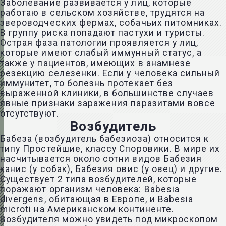
Заболевание развивается у лиц, которые
работаю в сельском хозяйстве, трудятся на
звероводческих фермах, собачьих питомниках.
В группу риска попадают пастухи и туристы.
Острая фаза патологии проявляется у лиц,
которые имеют слабый иммунный статус, а
также у пациентов, имеющих в анамнезе
резекцию селезенки. Если у человека сильный
иммунитет, то болезнь протекает без
выраженной клиники, в большинстве случаев
явные признаки заражения паразитами вовсе
отсутствуют.
Возбудитель
Бабеза (возбудитель бабезиоза) относится к
типу Простейшие, классу Споровики. В мире их
насчитывается около сотни видов Бабезия
канис (у собак), Бабезия овис (у овец) и другие.
Существует 2 типа возбудителей, которые
поражают организм человека: Babesia
divergens, обитающая в Европе, и Babesia
microti на Американском континенте.
Возбудителя можно увидеть под микроскопом