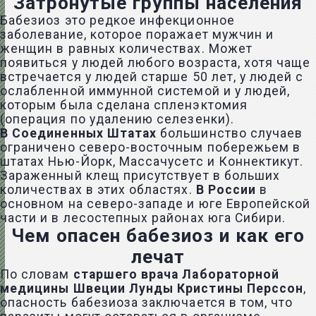
Затронутые группы населения
Бабезиоз это редкое инфекционное
заболевание, которое поражает мужчин и
женщин в равных количествах. Может
появиться у людей любого возраста, хотя чаще
встречается у людей старше 50 лет, у людей с
ослабленной иммунной системой и у людей,
которым была сделана спленэктомия
(операция по удалению селезенки).
В Соединенных Штатах
большинство случаев
ограничено северо-восточным побережьем в
штатах Нью-Йорк, Массачусетс и Коннектикут.
Зараженный клещ присутствует в больших
количествах в этих областях.
В России
в
основном на северо-западе и юге Европейской
части и в лесостепных районах юга Сибири.
Чем опасен бабезиоз и как его
лечат
По словам
старшего врача Лабораторной
медицины Швеции Лунды Кристины Перссон
,
опасность бабезиоза заключается в том, что