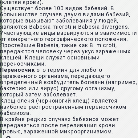
(клетки крови).
Существует более 100 видов бабезий. В
большинстве случаев двумя видами бабезий,
которые вызывают заболевания у людей,
являются Babesia microti и Babesia divergens.
Участвующие виды варьируются в зависимости
от конкретного географического положения.
Простейшие Babesia, такие как B. microti,
передаются человеку через укус зараженных
клещей. Клещи служат основными
переносчиками.
Переносчик
это термин для любого
зараженного организма, передающего
определенный возбудитель болезни (например,
бактерию или вирус) другому организму,
который затем заболевает.
Клещ оленя (черноногий клещ) является
наиболее распространенным переносчиком
бабезиоза.
В крайне редких случаях бабезиоз может
передаваться после переливания крови
кровью, зараженной микроорганизмом.