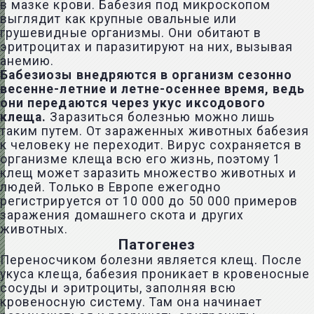
в мазке крови. Бабезия под микроскопом
выглядит как крупные овальные или
грушевидные организмы. Они обитают в
эритроцитах и паразитируют на них, вызывая
анемию.
Бабезиозы внедряются в организм сезонно
весенне-летние и летне-осеннее время, ведь
они передаются через укус иксодового
клеща.
Заразиться болезнью можно лишь
таким путем. От зараженных животных бабезия
к человеку не переходит. Вирус сохраняется в
организме клеща всю его жизнь, поэтому 1
клещ может заразить множество животных и
людей. Только в Европе ежегодно
регистрируется от 10 000 до 50 000 примеров
заражения домашнего скота и других
животных.
Патогенез
Переносчиком болезни является клещ. После
укуса клеща, бабезия проникает в кровеносные
сосуды и эритроциты, заполняя всю
кровеносную систему. Там она начинает