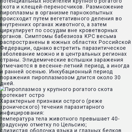
потенциальных носителей крупного рогатого
скота и клещей-переносчиков. Размножение
пироплазмы в организме парнокопытных
происходит путем вегетативного деления во
внутренних органах животного, а затем
циркулирует по сосудам вне кроветворных
органов. Симптомы бабезиоза КРС весьма
распространены в южных областях Российской
Федерации, однако встретить паразитическое
заболевание можно и в центральных регионах
страны. Эпидемические вспышки заражения
отмечаются в весенне-летний период, а иногда
и ранней осенью. Инкубационный период
поражения пироплазмозом длится около 30
дней.
Характерные признаки острого (реже
хронического) течения паразитарного
инфицирования:
температура тела животного превышает 40-
градусную отметку по Цельсию;
слизистая оболочка языка и глазных белков