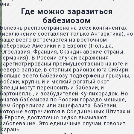
она.
Где можно заразиться
бабезиозом
Болезнь распространена на всех континентах
(исключение составляет только Антарктика), но
чаще всего встречается на восточном
побережье Америки и в Европе (Польша,
Югославия, Франция, Скандинавские страны,
Германия). В России случаи заражения
зарегистрированы преимущественно на юге и
северо-западе, в степных районах юга Сибири.
Больше всего бабезиозу подвержены грызуны,
собаки, крупный и мелкий рогатый скот.
Клещи могут переносить и бабезии, и
бартонеллы, и возбудителей Ку-лихорадок. Но
очагов бабезиоза по России гораздо меньше,
чем боррелиоза или энцефалита. Бабезии,
которые встречаются в Соединенных Штатах и
в Европе, достаточно редко вызывают
заболевание. Это единичные случаи, говорит
Карань.