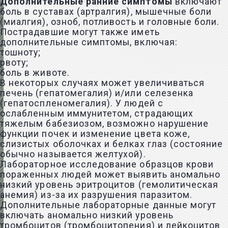
Дополнительные ранние симптомы
включают
боль в суставах (артралгия), мышечные боли
(миалгия), озноб, потливость и головные боли.
Пострадавшие могут также иметь
дополнительные симптомы, включая:
тошноту;
рвоту;
боль в животе.
В некоторых случаях может увеличиваться
печень (гепатомегалия) и/или селезенка
(гепатоспленомегалия). У людей с
ослабленным иммунитетом, страдающих
тяжелым бабезиозом, возможно нарушение
функции почек и изменение цвета коже,
слизистых оболочках и белках глаз (состояние
обычно называется желтухой).
Лабораторное исследование образцов крови
пораженных людей может выявить аномально
низкий уровень эритроцитов (гемолитическая
анемия) из-за их разрушения паразитом.
Дополнительные лабораторные данные могут
включать аномально низкий уровень
тромбоцитов (тромбоцитопения) и лейкоцитов