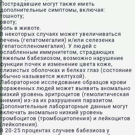
Пострадавшие могут также иметь
дополнительные симптомы, включая:
тошноту;
рвоту;
боль в животе.
В некоторых случаях может увеличиваться
печень (гепатомегалия) и/или селезенка
(гепатоспленомегалия). У людей с
ослабленным иммунитетом, страдающих
тяжелым бабезиозом, возможно нарушение
функции почек и изменение цвета коже,
слизистых оболочках и белках глаз (состояние
обычно называется желтухой).
Лабораторное исследование образцов крови
пораженных людей может выявить аномально
низкий уровень эритроцитов (гемолитическая
анемия) из-за их разрушения паразитом.
Дополнительные лабораторные данные могут
включать аномально низкий уровень
тромбоцитов (тромбоцитопения) и лейкоцитов
(лейкопения).
В 20-25 процентах случаев бабезиоза у