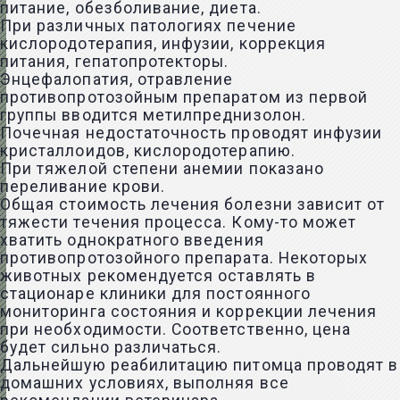
питание, обезболивание, диета.
При различных патологиях печение
кислородотерапия, инфузии, коррекция
питания, гепатопротекторы.
Энцефалопатия, отравление
противопротозойным препаратом из первой
группы вводится метилпреднизолон.
Почечная недостаточность проводят инфузии
кристаллоидов, кислородотерапию.
При тяжелой степени анемии показано
переливание крови.
Общая стоимость лечения болезни зависит от
тяжести течения процесса. Кому-то может
хватить однократного введения
противопротозойного препарата. Некоторых
животных рекомендуется оставлять в
стационаре клиники для постоянного
мониторинга состояния и коррекции лечения
при необходимости. Соответственно, цена
будет сильно различаться.
Дальнейшую реабилитацию питомца проводят в
домашних условиях, выполняя все