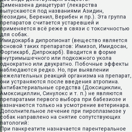
Дименазена диацетурат (лекарства
выпускаются под названиями Азидин,
Неозидин, Беренил, Верибен и пр.). Эта группа
препаратов считается устаревшей и
применяется всё реже в связи с токсичностью
для собак.
Имидокарба дипропионат (вещество является
основой таких препаратов: Имизол, Имидосан,
Фортикарб, Дипрокарб). Вводится в форме
внутримышечного или подкожного укола
однократно или двукратно. Побочные эффекты
наблюдаются редко. Но, при выявлении
нежелательных реакций организма на препарат,
они устраняются после введения атропина.
Антибактериальные средства (Доксициклин,
Амоксициллин, Синулокс и т. п.) не являются
препаратами первого выбора при бабезиозе и
назначаются только на усмотрение ветеринара.
Дополнительное лечение при пироплазмозе у
собак направлено на снятие сопутствующих
патологий:
При панкреатите назначается парентеральное