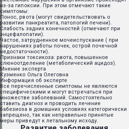
из-за гипоксии. При этом отмечают такие
симптомы:
Понос, рвота (могут свидетельствовать о
развитии панкреатита, патологий печени).
Слабость задних конечностей (отмечают при
энцефалопатии).
Частое, затрудненное мочеиспускание ( при
нарушениях работы почек, острой почечной
недостаточности).
Признаки токсикоза: рвота, повышенное
слюноотделение (метаболический ацидоз).
Мнение эксперта
Кузменко Ольга Олеговна
Информация об эксперте
Все перечисленные симптомы не являются
специфическими и могут встречаться при
множестве заболеваний. Самостоятельно
ставить диагноз и проводить лечение
бабезиоза в домашних условиях категорически
запрещено, так как неправильно принятые
меры приведут к летальному исходу.
Развитие заболевания