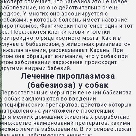
Эксперт отмечает, что бабезиоз это не новое
заболевание, но оно действительно очень
редкое. У многих оно ассоциируется с
собаками, у которых болезнь имеет название
пироплазмоз. Фактически патогенез один и тот
же. Поражаются клетки крови и клетки
эритроидного ряда костного мозга. Как и в
случае с бабезиозом, у животных развивается
тяжелая анемия, рассказывает Карань. При
этом она обращает внимание, что у собак при
этом заболевании заражение происходит
другими видами бабезий.
Лечение пироплазмоза
(бабезиоза) у собак
Первостепенные меры при лечении бабезиоза
у собак заключаются во введении
специфических препаратов, действие которых
направлено на уничтожение простейших.
Для мелких домашних животных разработано
множество наименований препаратов, какими
можно лечить заболевание. В их основе лежат
два вида действующих веществ: