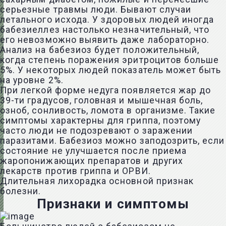
серьезные травмы люди. Бывают случаи
летального исхода. У здоровых людей иногда
бабезиеллез настолько незначительный, что
его невозможно выявить даже лабораторно.
Анализ на бабезиоз будет положительный,
когда степень поражения эритроцитов больше
5%. У некоторых людей показатель может быть
на уровне 2%.
При легкой форме недуга появляется жар до
39-ти градусов, головная и мышечная боль,
озноб, сонливость, ломота в организме. Такие
симптомы характерны для гриппа, поэтому
часто люди не подозревают о заражении
паразитами. Бабезиоз можно заподозрить, если
состояние не улучшается после приема
жаропонижающих препаратов и других
лекарств против гриппа и ОРВИ.
Длительная лихорадка основной признак
болезни.
Признаки и симптомы