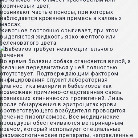
коричневый цвет;
возникают частые поносы, при которых
наблюдается кровяная примесь в каловых
массах;
животное постоянно срыгивает, при этом
выделяется жидкость ярко-желтого или
зеленоватого цвета.
Во время болезни собака становится вялой, а
желание передвигаться у неё полностью
отсутствует. Подтверждающим фактором
инфицирования служит лабораторная
диагностика малярии и бабезиозов как
возможная причинно-следственная связь
возникших клинических проявлений. Лишь
после обнаружения в эритроцитах крови
соответствующего возбудителя проводится
лечение пироплазмоза. Все медицинские
процедуры обеспечиваются ветеринарным
врачом, который использует специальные
фармакологические препараты, направленные