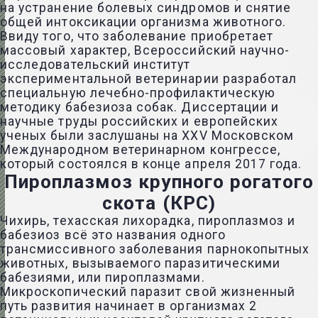
на устранение болевых синдромов и снятие
общей интоксикации организма животного.
Ввиду того, что заболевание приобретает
массовый характер, Всероссийский научно-
исследовательский институт
экспериментальной ветеринарии разработал
специальную лечебно-профилактическую
методику бабезиоза собак. Диссертации и
научные труды российских и европейских
ученых были заслушаны на XXV Московском
Международном ветеринарном конгрессе,
который состоялся в конце апреля 2017 года.
Пироплазмоз крупного рогатого
скота (КРС)
Чихирь, техасская лихорадка, пироплазмоз и
бабезиоз всё это названия одного
трансмиссивного заболевания парнокопытных
животных, вызываемого паразитическими
бабезиями, или пироплазмами.
Микроскопический паразит свой жизненный
путь развития начинает в организмах 2