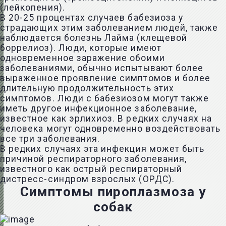
(лейкопения).
В 20-25 процентах случаев бабезиоза у
страдающих этим заболеванием людей, также
наблюдается болезнь Лайма (клещевой
боррелиоз). Люди, которые имеют
одновременное заражение обоими
заболеваниями, обычно испытывают более
выраженное проявление симптомов и более
длительную продолжительность этих
симптомов. Люди с бабезиозом могут также
иметь другое инфекционное заболевание,
известное как эрлихиоз. В редких случаях на
человека могут одновременно воздействовать
все три заболевания.
В редких случаях эта инфекция может быть
причиной респираторного заболевания,
известного как острый респираторный
дистресс-синдром взрослых (ОРДС).
Симптомы пироплазмоза у
собак