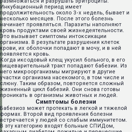
размножаться и разрушать эритроциты.
Инкубационный период имеет
продолжительность около 3-х недель, бывает и
несколько месяцев. После этого болезнь
начинает проявляться. Паразиты наполняют
кровь продуктами своей жизнедеятельности.
Это вызывает симптомы интоксикации
организма. В результате разрушения клеток
крови, их оболочки попадают в мочу, и в ней
появляется кровь.
Когда иксодовый клещ укусил больного, в его
пищеварительный тракт попадают бабезии. Из
него микроорганизмы мигрируют в другие
участки организма насекомого, в том числе и
слюну. Таким образом, повторяется сложный
жизненный цикл бабезий. Они снова готовы
проникать в организмы животных и людей.
Симптомы болезни
Бабезиоз может протекать в легкой и тяжелой
формах. Второй вид проявления болезни
встречается у людей со слабым иммунитетом.
В эту категорию входят больные СПИДом,
сахарным диабетом, пожилые и перенесшие