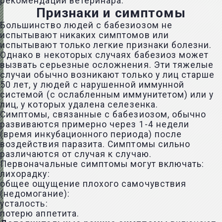
рекомендации ветеринара.
Признаки и симптомы
Большинство людей с бабезиозом не
испытывают никаких симптомов или
испытывают только легкие признаки болезни.
Однако в некоторых случаях бабезиоз может
вызвать серьезные осложнения. Эти тяжелые
случаи обычно возникают только у лиц старше
50 лет, у людей с нарушенной иммунной
системой (с ослабленным иммунитетом) или у
лиц, у которых удалена селезенка.
Симптомы, связанные с бабезиозом, обычно
развиваются примерно через 1-4 недели
(время инкубационного периода) после
воздействия паразита. Симптомы сильно
различаются от случая к случаю.
Первоначальные симптомы могут включать:
лихорадку:
общее ощущение плохого самочувствия
(недомогание):
усталость:
потерю аппетита.