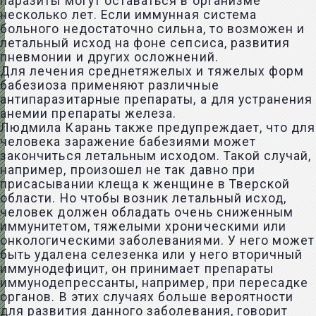
паразиты могут оставаться в организме
несколько лет. Если иммунная система
больного недостаточно сильна, то возможен и
летальный исход на фоне сепсиса, развития
пневмонии и других осложнений.
Для лечения среднетяжелых и тяжелых форм
бабезиоза применяют различные
антипаразитарные препараты, а для устранения
анемии препараты железа.
Людмила Карань также предупреждает, что для
человека заражение бабезиями может
закончиться летальным исходом. Такой случай,
например, произошел не так давно при
присасывании клеща к женщине в Тверской
области. Но чтобы возник летальный исход,
человек должен обладать очень сниженным
иммунитетом, тяжелыми хроническими или
онкологическими заболеваниями. У него может
быть удалена селезенка или у него вторичный
иммунодефицит, он принимает препараты
иммунодепрессанты, например, при пересадке
органов. В этих случаях больше вероятности
для развития данного заболевания, говорит