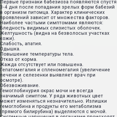
Первые признаки бабезиоза появляются спустя
3-4 дня после попадания зрелых форм бабезий
в организм питомца. Характер клинических
проявлений зависит от множества факторов.
Наиболее частыми симптомами являются:
Бледность видимых слизистых оболочек.
Желтушность (видна на безволосых участках
кожи).
Слабость, апатия.
Одышка.
Повышение температуры тела.
Отказ от корма.
Жажда отсутствует или повышена.
Гепатомегалия и спленомегалия (увеличение
печени и селезенки выявляет врач при
осмотре).
Обезвоживание.
Гемоглобинурия окрас мочи не всегда
значимый симптом. У ряда животных цвет
может изменяться незначительно. Излишки
гемоглобина и продукты его метаболизма
(прямого билирубина) выделяются с мочой.
Системные нарушения в организме происходят