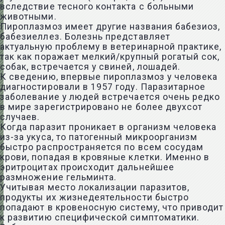
вследствие тесного контакта с больными
животными.
Пироплазмоз имеет другие названия бабезиоз,
бабезиеллез. Болезнь представляет
актуальную проблему в ветеринарной практике,
так как поражает мелкий/крупный рогатый сок,
собак, встречается у свиней, лошадей.
К сведению, впервые пироплазмоз у человека
диагностировали в 1957 году. Паразитарное
заболевание у людей встречается очень редко
в мире зарегистрировано не более двухсот
случаев.
Когда паразит проникает в организм человека
из-за укуса, то патогенный микроорганизм
быстро распространяется по всем сосудам
крови, попадая в кровяные клетки. Именно в
эритроцитах происходит дальнейшее
размножение гельминта.
Учитывая место локализации паразитов,
продукты их жизнедеятельности быстро
попадают в кровеносную систему, что приводит
к развитию специфической симптоматики.