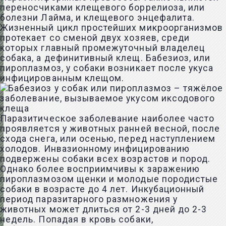
переносчиками клещевого боррелиоза, или
болезни Лайма, и клещевого энцефалита.
Жизненный цикл простейших микроорганизмов
протекает со сменой двух хозяев, среди
которых главный промежуточный владелец
собака, а дефинитивный клещ. Бабезиоз, или
пироплазмоз, у собаки возникает после укуса
инфицированным клещом.
Паразитическое заболевание наиболее часто
проявляется у животных ранней весной, после
схода снега, или осенью, перед наступлением
холодов. Инвазионному инфицированию
подвержены собаки всех возрастов и пород.
Однако более восприимчивы к заражению
пироплазмозом щенки и молодые породистые
собаки в возрасте до 4 лет. Инкубационный
период паразитарного размножения у
животных может длиться от 2-3 дней до 2-3
недель. Попадая в кровь собаки,