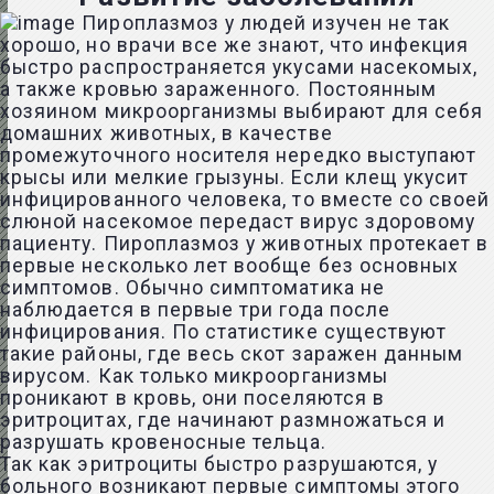
Пироплазмоз у людей изучен не так
хорошо, но врачи все же знают, что инфекция
быстро распространяется укусами насекомых,
а также кровью зараженного. Постоянным
хозяином микроорганизмы выбирают для себя
домашних животных, в качестве
промежуточного носителя нередко выступают
крысы или мелкие грызуны. Если клещ укусит
инфицированного человека, то вместе со своей
слюной насекомое передаст вирус здоровому
пациенту. Пироплазмоз у животных протекает в
первые несколько лет вообще без основных
симптомов. Обычно симптоматика не
наблюдается в первые три года после
инфицирования. По статистике существуют
такие районы, где весь скот заражен данным
вирусом. Как только микроорганизмы
проникают в кровь, они поселяются в
эритроцитах, где начинают размножаться и
разрушать кровеносные тельца.
Так как эритроциты быстро разрушаются, у
больного возникают первые симптомы этого