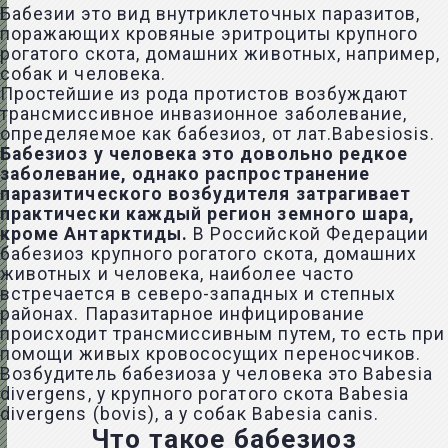
Бабезии это вид внутриклеточных паразитов,
поражающих кровяные эритроциты крупного
рогатого скота, домашних животных, например,
собак и человека.
Простейшие из рода протистов возбуждают
трансмиссивное инвазионное заболевание,
определяемое как бабезиоз, от лат.Babesiosis.
Бабезиоз у человека это довольно редкое
заболевание, однако распространение
паразитического возбудителя затрагивает
практически каждый регион земного шара,
кроме Антарктиды.
В Российской Федерации
бабезиоз крупного рогатого скота, домашних
животных и человека, наиболее часто
встречается в северо-западных и степных
районах. Паразитарное инфицирование
происходит трансмиссивным путем, то есть при
помощи живых кровососущих переносчиков.
Возбудитель бабезиоза у человека это Babesia
divergens, у крупного рогатого скота Babesia
divergens (bovis), а у собак Babesia canis.
Что такое бабезиоз