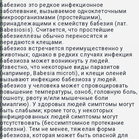
Бабезиоз это редкое инфекционное
заболевание, вызываемое одноклеточными
микроорганизмами (простейшими),
принадлежащими к семейству бабезия (лат.
Babesiosis). Считается, что простейшие
бабезиеллёзы обычно переносятся и
передаются клещами.
Бабезиоз встречается преимущественно у
животных; однако в редких случаях инфекция
бабезиоза может возникнуть у людей.
Известно, что некоторые виды паразитов
(например, Babesia microti), и клещи оленей
вызывают инфекцию бабезиоза у людей.
Бабезиоз у человека может спровоцировать
повышение температуры, озноб, головную боль,
тошноту, рвоту и/или мышечные боли
(миалгию). У здоровых людей симптомы могут
быть слабыми; кроме того, у некоторых
инфицированных людей симптомы могут
отсутствовать (бессимптомное протекание
болезни). Тем не менее, тяжелая форма
бабезиоза, которая может быть опасной для