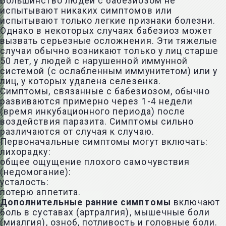
Большинство людей с бабезиозом не
испытывают никаких симптомов или
испытывают только легкие признаки болезни.
Однако в некоторых случаях бабезиоз может
вызвать серьезные осложнения. Эти тяжелые
случаи обычно возникают только у лиц старше
50 лет, у людей с нарушенной иммунной
системой (с ослабленным иммунитетом) или у
лиц, у которых удалена селезенка.
Симптомы, связанные с бабезиозом, обычно
развиваются примерно через 1-4 недели
(время инкубационного периода) после
воздействия паразита. Симптомы сильно
различаются от случая к случаю.
Первоначальные симптомы могут включать:
лихорадку:
общее ощущение плохого самочувствия
(недомогание):
усталость:
потерю аппетита.
Дополнительные ранние симптомы
включают
боль в суставах (артралгия), мышечные боли
(миалгия), озноб, потливость и головные боли.