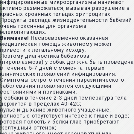
инфицированные микроорганизмы начинают
активно размножаться, вызывая разрушение в
красных кровяных тельцах эритроцитах.
Продукты распада жизнедеятельности бабезий
очень токсичны для организма
млекопитающих.
Внимание!
Несвоевременно оказанная
медицинская помощь животному может
привести к летальному исходу.
Поэтому диагностика бабезиоза
(пироплазмоза) у собак должна быть проведена
в течение 5-7 дней с момента первых
клинических проявлений инфицирования.
Симптомы острого течения паразитического
заболевания проявляются следующими
состояниями и признаками:
у собаки в течение 2-3 дней температура тела
держится в пределах 40-42С;
пульс и дыхание животного учащённые;
полностью отсутствует интерес к пище и воде;
ротовая полость и белки глаз приобретают
желтушный оттенок;
моча животного имеет красноватый или