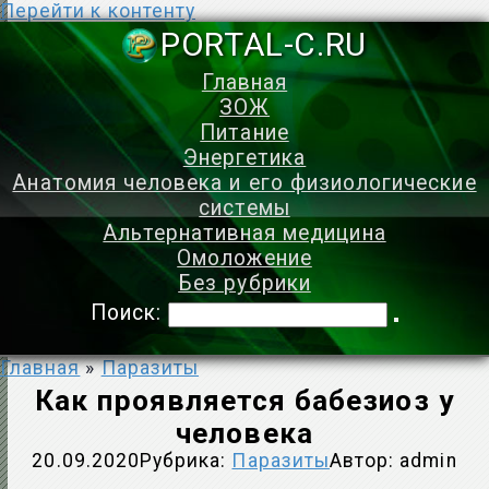
Перейти к контенту
PORTAL-C.
Главная
ЗОЖ
Питание
Энергетика
Анатомия человека и его физиологические
системы
Альтернативная медицина
Омоложение
Без рубрики
Поиск:
Главная
»
Паразиты
Как проявляется бабезиоз у
человека
20.09.2020
Рубрика:
Паразиты
Автор:
admin