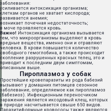
заболевания:
усиливается интоксикация организма;
клеткам органов не хватает кислорода;
развивается анемия;
возникает почечная недостаточность;
в моче проявляется кровь.
Важно!
Интоксикация организма вызывается
тем, что микроорганизмы выделяют в кровь
вредные вещества, именно они и отравляют
человека. В крови повышается количество
свободного гемоглобина, а также происходит
скопление разрушенных красных телец, это и
приводит к последним двум симптомам,
описанным выше.
Пироплазмоз у собак
Простейшие кровепаразиты из рода бабезий
вызывают у домашних питомцев сезонное
заболевание, определяемое как пироплазмоз
(бабезиоз). Инфекционным переносчиком
заражения является иксодовый клещ, которых
в природе насчитывается свыше 650 видов.
Паразитиформные кровососы также являются