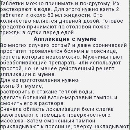
Таблетки можно принимать и по-другому. Их
растворяют в воде. Для этого нужно взять 2
таблетки и около 50 мл жидкости. Это
количество является дневной дозой. Готовое
средство принимают по столовой ложке
трижды в сутки перед едой.
Аппликация с мумие
Во многих случаях
острый
и даже хронический
простатит проявляется болями в пояснице,
терпеть которые невозможно. Мужчины пьют
обезболивающие препараты или используют
простой, но не менее действенный рецепт
аппликации с мумие.
Для ее приготовления нужно:
взять 3 г мумие;
растворить в стакане теплой воды;
сделать большой ватно-марлевый тампон и
смочить его в растворе.
Сначала область локализации боли слегка
разогревают с помощью поверхностного
массажа. Затем смоченный тампон
прикладывают к пояснице, сверху накладывают