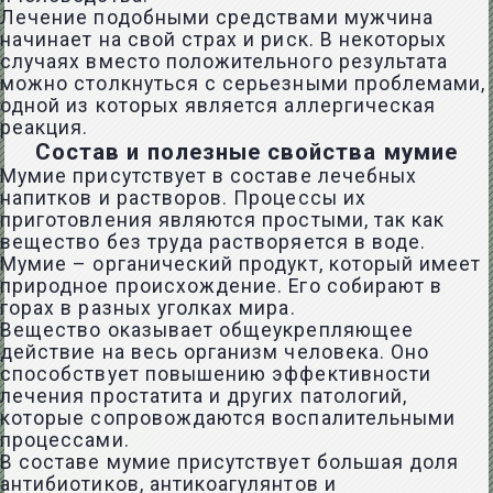
Лечение подобными средствами мужчина
начинает на свой страх и риск. В некоторых
случаях вместо положительного результата
можно столкнуться с серьезными проблемами,
одной из которых является аллергическая
реакция.
Состав и полезные свойства мумие
Мумие присутствует в составе лечебных
напитков и растворов. Процессы их
приготовления являются простыми, так как
вещество без труда растворяется в воде.
Мумие – органический продукт, который имеет
природное происхождение. Его собирают в
горах в разных уголках мира.
Вещество оказывает общеукрепляющее
действие на весь организм человека. Оно
способствует повышению эффективности
лечения простатита и других патологий,
которые сопровождаются воспалительными
процессами.
В составе мумие присутствует большая доля
антибиотиков, антикоагулянтов и