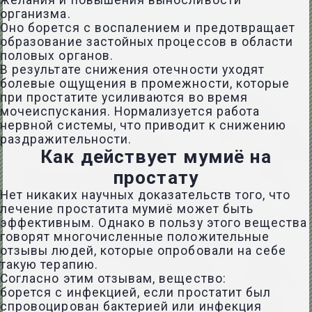
желания и повышения выносливости
организма.
Оно борется с воспалением и предотвращает
образование застойных процессов в области
половых органов.
В результате снижения отечности уходят
болевые ощущения в промежности, которые
при простатите усиливаются во время
мочеиспускания. Нормализуется работа
нервной системы, что приводит к снижению
раздражительности.
Как действует мумиё на
простату
Нет никаких научных доказательств того, что
лечение простатита мумиё может быть
эффективным. Однако в пользу этого вещества
говорят многочисленные положительные
отзывы людей, которые опробовали на себе
такую терапию.
Согласно этим отзывам, вещество:
борется с инфекцией, если простатит был
спровоцирован бактерией или инфекция