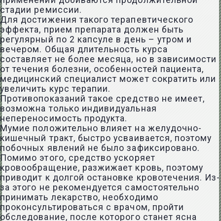
применении добиваются продолжительной
стадии ремиссии.
Для достижения такого терапевтического
эффекта, прием препарата должен быть
регулярный по 2 капсуле в день – утром и
вечером. Общая длительность курса
составляет не более месяца, но в зависимости
от течения болезни, особенностей пациента,
медицинский специалист может сократить или
увеличить курс терапии.
Противопоказаний такое средство не имеет,
возможна только индивидуальная
непереносимость продукта.
Мумие положительно влияет на желудочно-
кишечный тракт, быстро усваивается, поэтому
побочных явлений не было зафиксировано.
Помимо этого, средство ускоряет
кровообращение, разжижает кровь, поэтому
приводит к долгой остановке кровотечения. Из-
за этого не рекомендуется самостоятельно
принимать лекарство, необходимо
проконсультироваться с врачом, пройти
обследование, после которого станет ясна