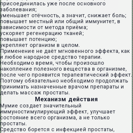
присоединилась уже после основного
заболевания;
уменьшает отёчность, а значит, снижает боль;
повышает местный или общий иммунитет, в
зависимости от метода приёма;
ускоряет регенерацию тканей;
повышает потенцию;
укрепляет организм в целом.
Применение не даёт мгновенного эффекта, как
и любое народное средство терапии.
Необходимо время, чтобы произошло
накопление полезного вещества в организме,
после чего проявится терапевтический эффект.
Поэтому обязательно необходимо продолжать
принимать назначенные врачом препараты и
делать массаж простаты.
Механизм действия
Мумие создает значительный
иммуностимулирующий эффект, улучшает
состояние всего организма, а не только
простаты.
Средство борется с инфекцией простаты,