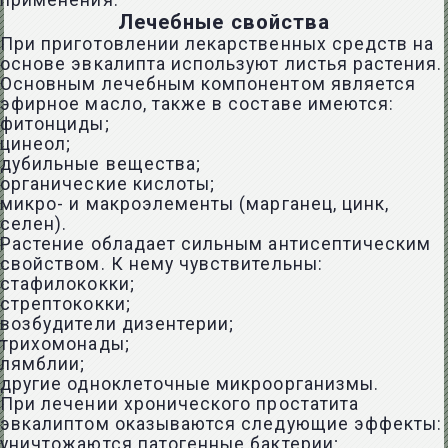
применения.
Лечебные свойства
При приготовлении лекарственных средств на
основе эвкалипта используют листья растения.
Основным лечебным компонентом является
эфирное масло, также в составе имеются:
фитонциды;
цинеол;
дубильные вещества;
органические кислоты;
микро- и макроэлементы (марганец, цинк,
селен).
Растение обладает сильным антисептическим
свойством. К нему чувствительны:
стафилококки;
стрептококки;
возбудители дизентерии;
трихомонады;
лямблии;
другие одноклеточные микроорганизмы.
При лечении хронического простатита
эвкалиптом оказываются следующие эффекты:
уничтожаются патогенные бактерии;