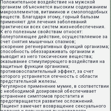
Положительное воздействие на мужской
организм объясняется высоким содержанием
макроэлементов, витаминов и смолоподобных
веществ. Благодаря этому, горный бальзам
применяют для лечения заболеваний
практически всех систем жизнеобеспечения.
К его полезным свойствам относят:
болеутоляющее действие, осуществляемое за
счет снятия мышечных спазмов;
ускорение регенеративных функций организма;
способность обеззараживать организм и
выводит из него токсические вещества;
оказывание стимулирующего воздействия на
защитные функции организма;
противовоспалительный эффект, за счет
которого устраняется отечность с области
предстательной железы.
Регулярное применение мумие, в соответствии
с необходимой дозировкой обеспечивает
устранение симптомов простатита и
предотвращается развитие осложнений.
Пациент замечает возвращение сексуального