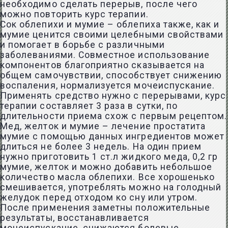
необходимо сделать перерыв, после чего
можно повторить курс терапии.
Сок облепихи и мумие – облепиха также, как и
мумие ценится своими целебными свойствами
и помогает в борьбе с различными
заболеваниями. Совместное использование
компонентов благоприятно сказывается на
общем самочувствии, способствует снижению
воспаления, нормализуется мочеиспускание.
Применять средство нужно с перерывами, курс
терапии составляет 3 раза в сутки, по
длительности приема схож с первым рецептом.
Мед, желток и мумие – лечение простатита
мумие с помощью данных ингредиентов может
длиться не более 3 недель. На один прием
нужно приготовить 1 ст.л жидкого меда, 0,2 гр
мумие, желток и можно добавить небольшое
количество масла облепихи. Все хорошенько
смешивается, употреблять можно на голодный
желудок перед отходом ко сну или утром.
После применения заметны положительные
результаты, восстанавливается