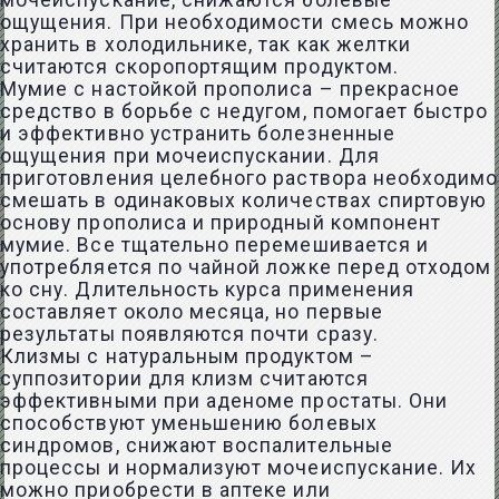
мочеиспускание, снижаются болевые
ощущения. При необходимости смесь можно
хранить в холодильнике, так как желтки
считаются скоропортящим продуктом.
Мумие с настойкой прополиса – прекрасное
средство в борьбе с недугом, помогает быстро
и эффективно устранить болезненные
ощущения при мочеиспускании. Для
приготовления целебного раствора необходимо
смешать в одинаковых количествах спиртовую
основу прополиса и природный компонент
мумие. Все тщательно перемешивается и
употребляется по чайной ложке перед отходом
ко сну. Длительность курса применения
составляет около месяца, но первые
результаты появляются почти сразу.
Клизмы с натуральным продуктом –
суппозитории для клизм считаются
эффективными при аденоме простаты. Они
способствуют уменьшению болевых
синдромов, снижают воспалительные
процессы и нормализуют мочеиспускание. Их
можно приобрести в аптеке или