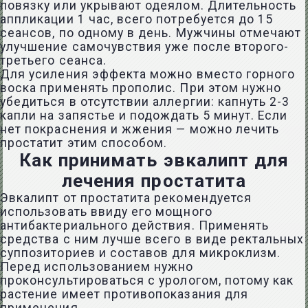
повязку или укрывают одеялом. Длительность
аппликации 1 час, всего потребуется до 15
сеансов, по одному в день. Мужчины отмечают
улучшение самочувствия уже после второго-
третьего сеанса.
Для усиления эффекта можно вместо горного
воска применять прополис. При этом нужно
убедиться в отсутствии аллергии: капнуть 2-3
капли на запястье и подождать 5 минут. Если
нет покраснения и жжения — можно лечить
простатит этим способом.
Как принимать эвкалипт для
лечения простатита
Эвкалипт от простатита рекомендуется
использовать ввиду его мощного
антибактериального действия. Применять
средства с ним лучше всего в виде ректальных
суппозиториев и составов для микроклизм.
Перед использованием нужно
проконсультироваться с урологом, потому как
растение имеет противопоказания для