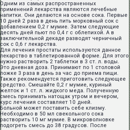
Одним из самых распространенных
применений лекарства являются лечебные
напитки. Они делаются на основе сока. Первые
10 дней 2 раза в день пить морковный сок с
добавлением 0,2 г мумие. Затем следующие
десять дней пьют по 0,4 г с облепихой. А в
заключительной декаде разводят черничный
сок с 0,6 г лекарства.
Для лечения простаты используются данное
лекарство в таблетированной форме. Для этого
нужно растворить 2 таблетки в 3 ст. л. воды.
Это дневная доза. Принимают по 1 столовой
ложке 3 раза в день за час до приема пищи.
Также рекомендуется приготовить следующее
средство. Смешайте 0,2 г мумие, куриный
желток и 1 ст. л. жидкого меда. Полученную
смесь принимать натощак утром и вечером,
курс лечения составляет 10 дней.
Больной может поставить себе клизму.
Необходимо в 50 мл свекольного сока
растворить 10 мг мумие. В микроволновке
подогреть смесь до 38 градусов. После