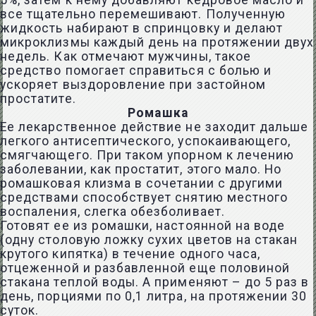
5%, затем к нему добавляют кедровое масло и
все тщательно перемешивают. Полученную
жидкость набирают в спринцовку и делают
микроклизмы каждый день на протяжении двух
недель. Как отмечают мужчины, такое
средство помогает справиться с болью и
ускоряет выздоровление при
застойном
простатите
.
Ромашка
Ее лекарственное действие не заходит дальше
легкого антисептического, успокаивающего,
смягчающего. При таком упорном к лечению
заболевании, как простатит, этого мало. Но
ромашковая клизма в сочетании с другими
средствами способствует снятию местного
воспаления, слегка обезболивает.
Готовят ее из ромашки, настоянной на воде
(одну столовую ложку сухих цветов на стакан
крутого кипятка) в течение одного часа,
отцеженной и разбавленной еще половиной
стакана теплой воды. А применяют – до 5 раз в
день, порциями по 0,1 литра, на протяжении 30
суток.