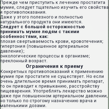
Прежде чем приступить к лечению простатита
мумие, следует тщательно изучить его свойства
и противопоказания.
Даже у этого полезного и полностью
натурального продукта они имеются.
Следует с большой осторожностью
принимать мумие людям с такими
особенностями, как:
плохая свертываемость крови, кровотечения;
гипертония (повышенное артериальное
давление);
онкологические процессы в организме;
преклонный возраст.
Ограничения к приему
Конкретных противопоказаний к применению
мумие при простатите не существует. Но если
очень длительное время принимать препарат,
то он приводит к привыканию, расстройству
пищеварения. Употреблять лекарство можно
даже при повышенном артериальном давлении,
но только по строгому назначению врача и
маленькими дозами.