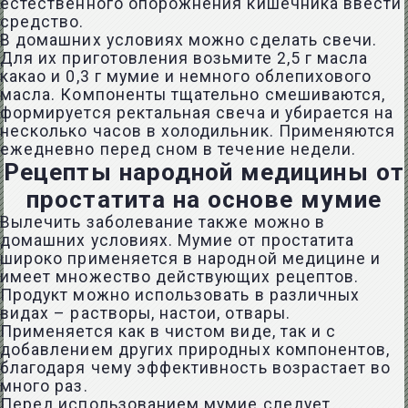
естественного опорожнения кишечника ввести
средство.
В домашних условиях можно сделать свечи.
Для их приготовления возьмите 2,5 г масла
какао и 0,3 г мумие и немного облепихового
масла. Компоненты тщательно смешиваются,
формируется ректальная свеча и убирается на
несколько часов в холодильник. Применяются
ежедневно перед сном в течение недели.
Рецепты народной медицины от
простатита на основе мумие
Вылечить заболевание также можно в
домашних условиях. Мумие от простатита
широко применяется в народной медицине и
имеет множество действующих рецептов.
Продукт можно использовать в различных
видах – растворы, настои, отвары.
Применяется как в чистом виде, так и с
добавлением других природных компонентов,
благодаря чему эффективность возрастает во
много раз.
Перед использованием мумие следует