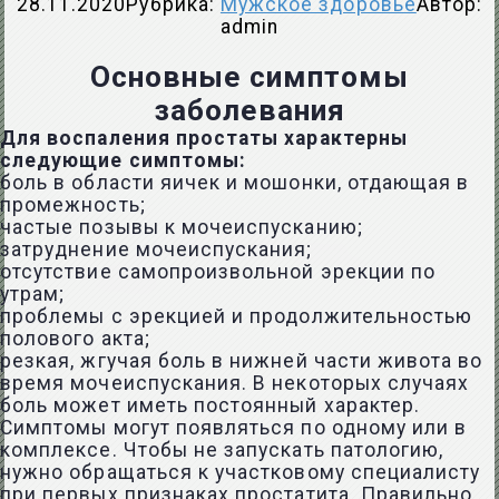
28.11.2020
Рубрика:
Мужское здоровье
Автор:
admin
Основные симптомы
заболевания
Для воспаления простаты характерны
следующие симптомы:
боль в области яичек
и мошонки, отдающая в
промежность;
частые позывы к мочеиспусканию;
затруднение мочеиспускания;
отсутствие самопроизвольной эрекции по
утрам;
проблемы с эрекцией и продолжительностью
полового акта;
резкая, жгучая боль в нижней части живота во
время мочеиспускания. В некоторых случаях
боль может иметь постоянный характер.
Симптомы могут появляться по одному или в
комплексе. Чтобы не запускать патологию,
нужно обращаться к участковому специалисту
при первых признаках простатита. Правильно