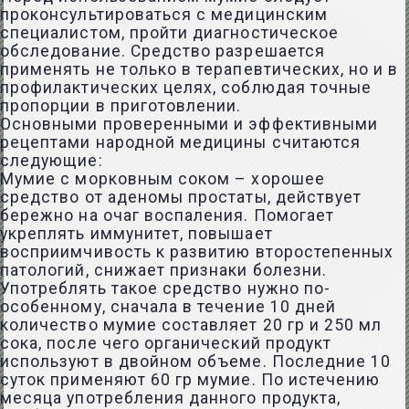
проконсультироваться с медицинским
специалистом, пройти диагностическое
обследование. Средство разрешается
применять не только в терапевтических, но и в
профилактических целях, соблюдая точные
пропорции в приготовлении.
Основными проверенными и эффективными
рецептами народной медицины считаются
следующие:
Мумие с морковным соком – хорошее
средство от аденомы простаты, действует
бережно на очаг воспаления. Помогает
укреплять иммунитет, повышает
восприимчивость к развитию второстепенных
патологий, снижает признаки болезни.
Употреблять такое средство нужно по-
особенному, сначала в течение 10 дней
количество мумие составляет 20 гр и 250 мл
сока, после чего органический продукт
используют в двойном объеме. Последние 10
суток применяют 60 гр мумие. По истечению
месяца употребления данного продукта,