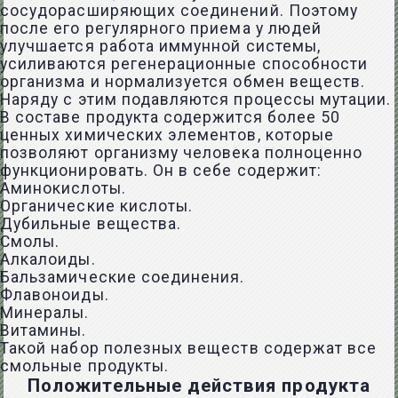
сосудорасширяющих соединений. Поэтому
после его регулярного приема у людей
улучшается работа иммунной системы,
усиливаются регенерационные способности
организма и нормализуется обмен веществ.
Наряду с этим подавляются процессы мутации.
В составе продукта содержится более 50
ценных химических элементов, которые
позволяют организму человека полноценно
функционировать. Он в себе содержит:
Аминокислоты.
Органические кислоты.
Дубильные вещества.
Смолы.
Алкалоиды.
Бальзамические соединения.
Флавоноиды.
Минералы.
Витамины.
Такой набор полезных веществ содержат все
смольные продукты.
Положительные действия продукта