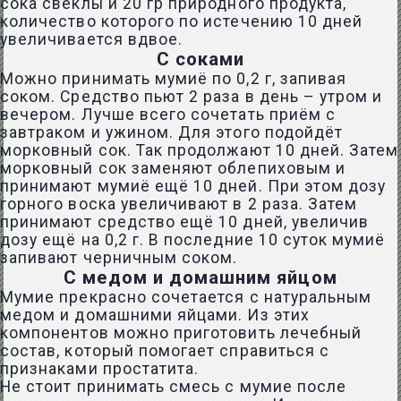
сока свеклы и 20 гр природного продукта,
количество которого по истечению 10 дней
увеличивается вдвое.
С соками
Можно принимать мумиё по 0,2 г, запивая
соком. Средство пьют 2 раза в день – утром и
вечером. Лучше всего сочетать приём с
завтраком и ужином. Для этого подойдёт
морковный сок. Так продолжают 10 дней. Затем
морковный сок заменяют облепиховым и
принимают мумиё ещё 10 дней. При этом дозу
горного воска увеличивают в 2 раза. Затем
принимают средство ещё 10 дней, увеличив
дозу ещё на 0,2 г. В последние 10 суток мумиё
запивают черничным соком.
С медом и домашним яйцом
Мумие прекрасно сочетается с натуральным
медом и домашними яйцами. Из этих
компонентов можно приготовить лечебный
состав, который помогает справиться с
признаками простатита.
Не стоит принимать смесь с мумие после