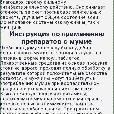
благодаря своему сильному
антибактериальному действию. Оно снимает
отечность за счет противовоспалительных
свойств, улучшает общее состояние всей
мочеполовой системы как мужчины, так и
женщины.
Инструкция по применению
препаратов с мумие
Чтобы каждому человеку было удобно
использовать мумие, его стали выпускать в
аптеках в форме капсул, таблеток.
Лекарственные средства на основе продукта
стоят не дорого, проходят полную обработку, в
результате которой положительные свойства
остаются, и мужчины могут прибегнуть к
употреблению мумие при воспалительном
процессе и выраженной симптоматики.
Каждая капсула включает витамины,
необходимые микроэлементы и минералы,
которые повышают иммунитет, помогая
бороться с заболеванием. При грамотном