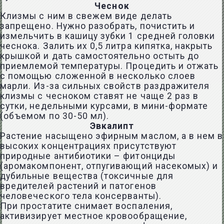
Чеснок
Клизмы с ним в свежем виде делать
запрещено. Нужно разобрать, почистить и
измельчить в кашицу зубки 1 средней головки
чеснока
. Залить их 0,5 литра кипятка, накрыть
крышкой и дать самостоятельно остыть до
приемлемой температуры. Процедить и отжать
с помощью сложенной в несколько слоев
марли. Из-за сильных свойств раздражителя
клизмы с чесноком ставят не чаще 2 раз в
сутки, недельными курсами, в мини-формате
(объемом по 30-50 мл).
Эвкалипт
Растение насыщено эфирным маслом, а в нем в
высоких концентрациях присутствуют
природные антибиотики – фитонциды
(аромакомпонент, отпугивающий насекомых) и
дубильные вещества (токсичные для
вредителей растений и патогенов
человеческого тела консерванты).
При простатите снимает воспаления,
активизирует местное кровообращение,