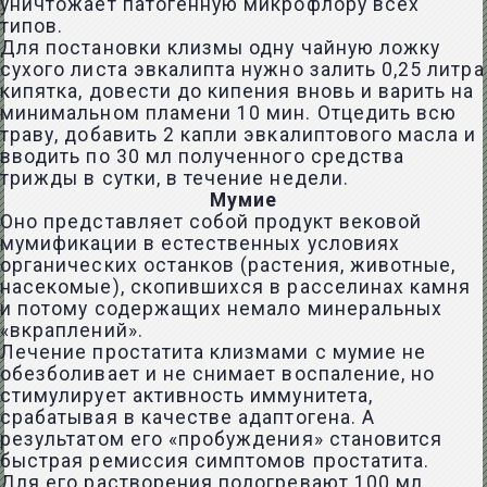
уничтожает патогенную микрофлору всех
типов.
Для постановки клизмы одну чайную ложку
сухого листа эвкалипта нужно залить 0,25 литра
кипятка, довести до кипения вновь и варить на
минимальном пламени 10 мин. Отцедить всю
траву, добавить 2 капли эвкалиптового масла и
вводить по 30 мл полученного средства
трижды в сутки, в течение недели.
Мумие
Оно представляет собой продукт вековой
мумификации в естественных условиях
органических останков (растения, животные,
насекомые), скопившихся в расселинах камня
и потому содержащих немало минеральных
«вкраплений».
Лечение простатита клизмами с мумие не
обезболивает и не снимает воспаление, но
стимулирует активность иммунитета
,
срабатывая в качестве адаптогена. А
результатом его «пробуждения» становится
быстрая ремиссия симптомов простатита.
Для его растворения подогревают 100 мл