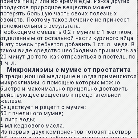
приема пищи или во время еды. Из-за других
продуктов природное вещество может
потерять большую часть своих полезных
свойств. Поэтому такое лечение не принесет
положительного результата.
Необходимо смешать 0,2 г мумие с 1 желтком,
отделенным от остальной части куриного яйца.
В эту смесь требуется добавить 1 ст. л. меда. В
таком виде средство необходимо принимать за
20 минут до того, как отправиться в постель, по
1 ч. л.
Микроклизмы с мумие от простатита
В традиционной медицине иногда применяются
микроклизмы
, с помощью которых можно
быстро и максимально прицельно доставить
действующее вещество к предстательной
железе.
Существует и рецепт с мумие:
50 г пчелиного мумие;
1 литр воды;
4 мл кедрового масла.
Из первых двух компонентов готовят раствор