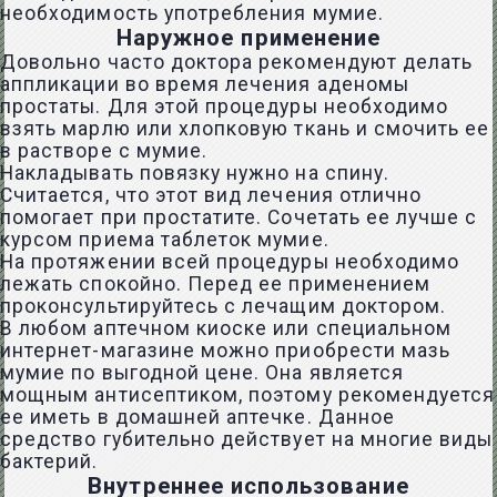
необходимость употребления мумие.
Наружное применение
Довольно часто доктора рекомендуют делать
аппликации во время лечения аденомы
простаты. Для этой процедуры необходимо
взять марлю или хлопковую ткань и смочить ее
в растворе с мумие.
Накладывать повязку нужно на спину.
Считается, что этот вид лечения отлично
помогает при простатите. Сочетать ее лучше с
курсом приема таблеток мумие.
На протяжении всей процедуры необходимо
лежать спокойно. Перед ее применением
проконсультируйтесь с лечащим доктором.
В любом аптечном киоске или специальном
интернет-магазине можно приобрести мазь
мумие по выгодной цене. Она является
мощным антисептиком, поэтому рекомендуется
ее иметь в домашней аптечке. Данное
средство губительно действует на многие виды
бактерий.
Внутреннее использование