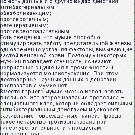
но есть данные и о других видах действия:
антибактериальном;
обезболивающим;
противоотечным;
регенеративным;
противовоспалительным.
Есть сведения, что мумие способно
стимулировать работу предстательной железы,
одновременно устраняя факторы, вызывающие
застой венозной крови. Поэтому у некоторых
мужчин пропадает отечность, исчезают
неприятные ощущения в промежности и
нормализуется мочеиспускание. При этом
достоверных научных данных о действии
препаратов с мумие нет.
Вместо горного мумие можно использовать
пчелиное. Это второе название
прополиса
—
специального клея, который обладает сильным
антибактериальным действием и ускоряет
заживление поврежденных тканей. Правда
такое лекарство противопоказано при
гиперчувствительности к продуктам
пчеловодства.