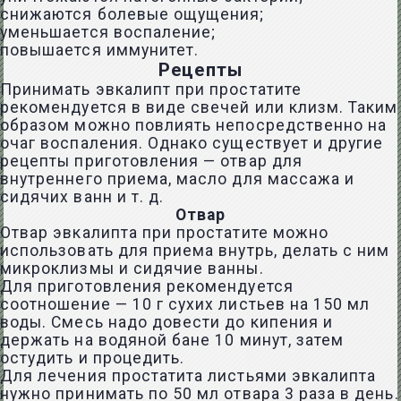
снижаются болевые ощущения;
уменьшается воспаление;
повышается иммунитет.
Рецепты
Принимать эвкалипт при простатите
рекомендуется в виде свечей или клизм. Таким
образом можно повлиять непосредственно на
очаг воспаления. Однако существует и другие
рецепты приготовления — отвар для
внутреннего приема, масло для массажа и
сидячих ванн и т. д.
Отвар
Отвар эвкалипта при простатите можно
использовать для приема внутрь, делать с ним
микроклизмы и сидячие ванны.
Для приготовления рекомендуется
соотношение — 10 г сухих листьев на 150 мл
воды. Смесь надо довести до кипения и
держать на водяной бане 10 минут, затем
остудить и процедить.
Для лечения простатита листьями эвкалипта
нужно принимать по 50 мл отвара 3 раза в день.