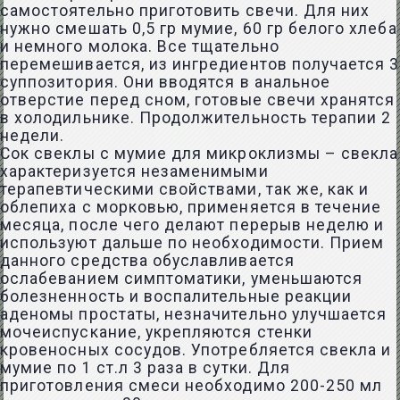
самостоятельно приготовить свечи. Для них
нужно смешать 0,5 гр мумие, 60 гр белого хлеба
и немного молока. Все тщательно
перемешивается, из ингредиентов получается 3
суппозитория. Они вводятся в анальное
отверстие перед сном, готовые свечи хранятся
в холодильнике. Продолжительность терапии 2
недели.
Сок свеклы с мумие для микроклизмы – свекла
характеризуется незаменимыми
терапевтическими свойствами, так же, как и
облепиха с морковью, применяется в течение
месяца, после чего делают перерыв неделю и
используют дальше по необходимости. Прием
данного средства обуславливается
ослабеванием симптоматики, уменьшаются
болезненность и воспалительные реакции
аденомы простаты, незначительно улучшается
мочеиспускание, укрепляются стенки
кровеносных сосудов. Употребляется свекла и
мумие по 1 ст.л 3 раза в сутки. Для
приготовления смеси необходимо 200-250 мл