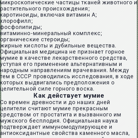
микроскопические частицы тканей животного и
растительного происхождения;
каротиноиды, включая витамин А;
хлорофилл;
фосфолипиды;
витаминно-минеральный комплекс;
органические стероиды;
жирные кислоты и дубильные вещества.
Официальная медицина не признает горное
мумие в качестве лекарственного средства,
уступая его применение альтернативным и
народным направлениям врачевания. Между
тем в СССР проводились исследования, в ходе
которых выдвигались предположения о
целительной силе горного воска.
Как действует мумие
Со времен древности и до наших дней
целители считают мумие прекрасным
средством от простатита и вызванного им
мужского бесплодия. Официальная наука
подтверждает иммуномодулирующее и
антиоксидантные свойства каменного масла,