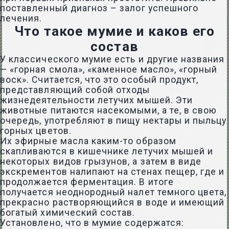
поставленный диагноз – залог успешного
лечения.
Что такое мумие и каков его
состав
У классического мумие есть и другие названия
— «горная смола», «каменное масло», «горный
воск». Считается, что это особый продукт,
представляющий собой отходы
жизнедеятельности летучих мышей. Эти
животные питаются насекомыми, а те, в свою
очередь, употребляют в пищу нектары и пыльцу
горных цветов.
Их эфирные масла каким-то образом
скапливаются в кишечнике летучих мышей и
некоторых видов грызунов, а затем в виде
экскрементов налипают на стенах пещер, где и
продолжается ферментация. В итоге
получается неоднородный налет темного цвета,
прекрасно растворяющийся в воде и имеющий
богатый химический состав.
Установлено, что в мумие содержатся: