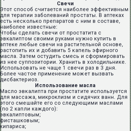
Свечи
Этот способ считается наиболее эффективным
для терапии заболеваний простаты. В аптеках
есть несколько препаратов с ним в составе,
наиболее известные:
Чтобы сделать свечи от простатита с
эвкалиптом своими руками нужно купить в
аптеке любые свечи на растительной основе,
растопить их и добавить 5 капель эфирного
масла. Затем остудить смесь и сформировать
из нее суппозитории. Хранить в холодильнике.
Использовать не чаще 1 свечи раз в 3 дня.
Более частое применение может вызвать
дисбактериоз.
Использование масла
Масло эвкалипта при простатите используется
для массажа, микроклизм и сидячих ванн. Для
этого смешайте его со следующими маслами
(по 2 капли каждого):
эвкалиптовым;
фисташковым;
кипариса;