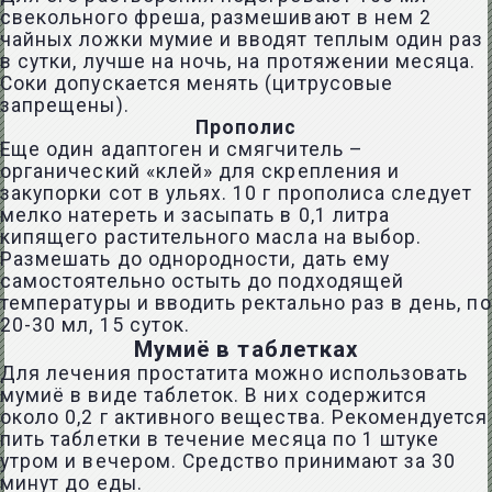
свекольного фреша, размешивают в нем 2
чайных ложки мумие и вводят теплым один раз
в сутки, лучше на ночь, на протяжении месяца.
Соки допускается менять (цитрусовые
запрещены).
Прополис
Еще один адаптоген и смягчитель –
органический «клей» для скрепления и
закупорки сот в ульях. 10 г прополиса следует
мелко натереть и засыпать в 0,1 литра
кипящего растительного масла на выбор.
Размешать до однородности, дать ему
самостоятельно остыть до подходящей
температуры и вводить ректально раз в день, по
20-30 мл, 15 суток.
Мумиё в таблетках
Для лечения простатита можно использовать
мумиё в виде таблеток. В них содержится
около 0,2 г активного вещества. Рекомендуется
пить таблетки в течение месяца по 1 штуке
утром и вечером. Средство принимают за 30
минут до еды.