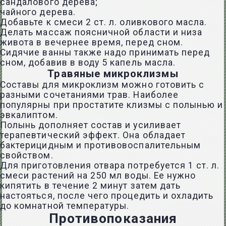
сандалового дерева;
чайного дерева.
Добавьте к смеси 2 ст. л. оливкового масла.
Делать массаж поясничной области и низа
живота в вечернее время, перед сном.
Сидячие ванны также надо принимать перед
сном, добавив в воду 5 капель масла.
Травяные микроклизмы
Составы для микроклизм можно готовить с
разными сочетаниями трав. Наиболее
популярны при простатите клизмы с полынью и
эвкалиптом.
Полынь дополняет состав и усиливает
терапевтический эффект. Она обладает
бактерицидным и противовоспалительным
свойством.
Для приготовления отвара потребуется 1 ст. л.
смеси растений на 250 мл воды. Ее нужно
кипятить в течение 2 минут затем дать
настояться, после чего процедить и охладить
до комнатной температуры.
Противопоказания