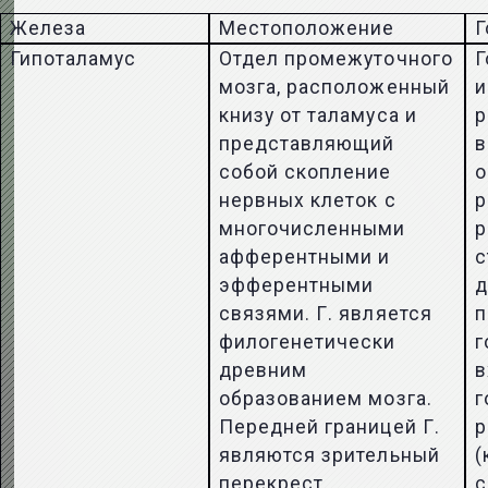
Железа
Местоположение
Г
Гипоталамус
Отдел промежуточного
Г
мозга, расположенный
и
книзу от таламуса и
р
представляющий
в
собой скопление
о
нервных клеток с
р
многочисленными
р
афферентными и
с
эфферентными
д
связями. Г. является
п
филогенетически
г
древним
в
образованием мозга.
г
Передней границей Г.
р
являются зрительный
(
перекрест,
с