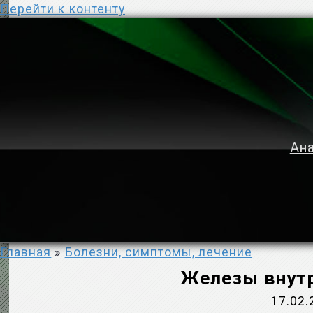
Перейти к контенту
Ана
Главная
»
Болезни, симптомы, лечение
Железы внутр
17.02.