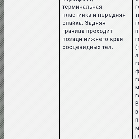
терминальная
г
пластинка и передняя
т
спайка. Задняя
г
граница проходит
п
позади нижнего края
г
сосцевидных тел.
(
л
г
ф
г
м
г
В
в
п
м
г