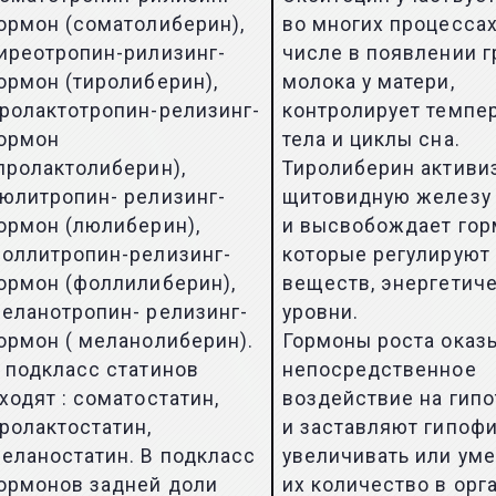
ормон (соматолиберин),
во многих процессах
иреотропин-рилизинг-
числе в появлении г
ормон (тиролиберин),
молока у матери,
ролактотропин-релизинг-
контролирует темпе
ормон
тела и циклы сна.
пролактолиберин),
Тиролиберин активи
юлитропин- релизинг-
щитовидную железу
ормон (люлиберин),
и высвобождает гор
оллитропин-релизинг-
которые регулируют
ормон (фоллилиберин),
веществ, энергетич
еланотропин- релизинг-
уровни.
ормон ( меланолиберин).
Гормоны роста оказ
 подкласс статинов
непосредственное
ходят : соматостатин,
воздействие на гип
ролактостатин,
и заставляют гипоф
еланостатин. В подкласс
увеличивать или ум
ормонов задней доли
их количество в орг