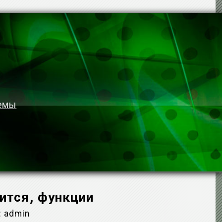
темы
ится, функции
:
admin