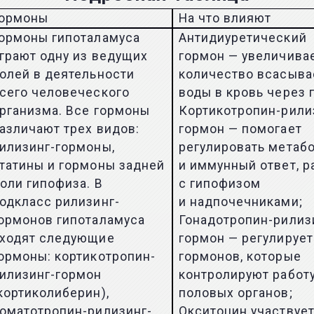
ормоны
На что влияют
ормоны гипоталамуса
Антидиуретический
грают одну из ведущих
гормон — увеличива
олей в деятельности
количество всасыв
сего человеческого
воды в кровь через 
рганизма. Все гормоны
Кортикотропин-рили
азличают трех видов:
гормон — помогает
илизинг-гормоны,
регулировать метаб
татины и гормоны задней
и иммунный ответ, р
оли гипофиза. В
с гипофизом
одкласс рилизинг-
и надпочечниками;
ормонов гипоталамуса
Гонадотропин-рилиз
ходят следующие
гормон — регулируе
ормоны: кортикотропин-
гормонов, которые
илизинг-гормон
контролируют работ
кортиколиберин),
половых органов;
оматотропин-рилизинг-
Окситоцин участвуе