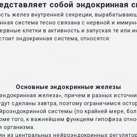
едставляет собой эндокринная 
ость желез внутренней секреции, вырабатываю
нная система тесно связана с нервной и имму
ервные клетки в активность и запуская те или 
стоит эндокринная система, относятся:
Основные эндокринные железы
ндокринная железа», причем в разных источника
 будут сделаны завтра, поэтому ограничимся о
ейроэндокринной системы (по крайней мере, бо
оме того, к важнейшим функциям гипофиза отно
 организма.
ин из центральных нейроэндокринных регулято