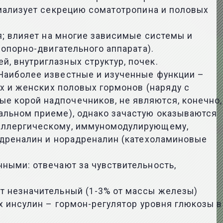
рмализует секрецию соматотропина и половых
я; влияет на многие зависимые системы и
опорно-двигательного аппарата).
 внутриглазных структур, почек.
Наиболее известные и изученные функции –
х и женских половых гормонов (наряду с
 корой надпочечников, не являются, конечно,
альном приеме), однако зачастую оказываются
аллергическому, иммуномодулирующему,
адреналин и норадреналин (катехоламиновые
ными: отвечают за чувствительность,
т незначительный (1-3% от массы железы)
х инсулин – гормон-регулятор уровня глюкозы в