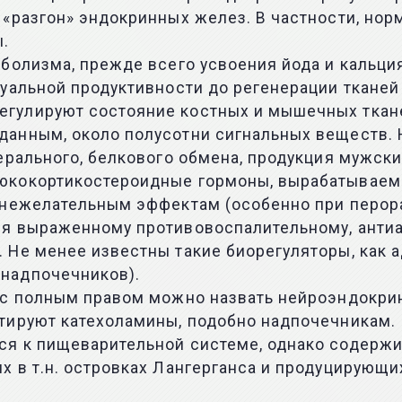
 «разгон» эндокринных желез. В частности, но
ы.
болизма, прежде всего усвоения йода и кальци
уальной продуктивности до регенерации тканей 
улируют состояние костных и мышечных тканей,
анным, около полусотни сигнальных веществ. 
ерального, белкового обмена, продукция мужски
кокортикостероидные гормоны, вырабатываемые
 нежелательным эффектам (особенно при перор
ря выраженному противовоспалительному, анти
 Не менее известны такие биорегуляторы, как 
надпочечников).
 с полным правом можно назвать нейроэндокрин
тируют катехоламины, подобно надпочечникам.
я к пищеварительной системе, однако содержи
 в т.н. островках Лангерганса и продуцирующи