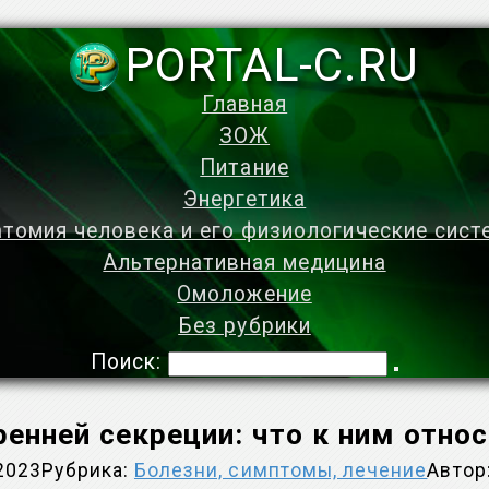
PORTAL-C.RU
Главная
ЗОЖ
Питание
Энергетика
томия человека и его физиологические сис
Альтернативная медицина
Омоложение
Без рубрики
Поиск:
енней секреции: что к ним относ
2023
Рубрика:
Болезни, симптомы, лечение
Автор