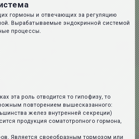
система
щих гормоны и отвечающих за регуляцию
нной. Вырабатываемые эндокринной системой
иные процессы.
х эта роль отводится то гипофизу, то
сторожным повторением вышесказанного:
льшинства желез внутренней секреции)
сится продукция соматотропного гормона,
ров. Является своеобразным тормозом или