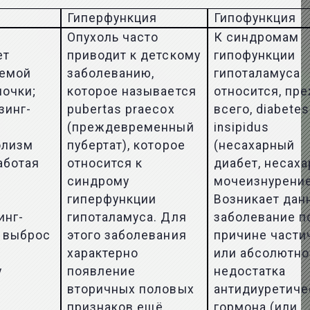
Гиперфункция
Гипофункция
Опухоль часто
К синдромам
ет
приводит к детскому
гипофункции
аемой
заболеванию,
гипоталамуса
почки;
которое называется
относится, пр
зинг-
pubertas praecox
всего, diabetes
(преждевременный
insipidus
олизм
пубертат), которое
(несахарный
аботая
относится к
диабет, несах
синдрому
мочеизнурение
гиперфункции
Возникает дан
инг-
гипоталамуса. Для
заболевание п
т выброс
этого заболевания
причине части
характерно
или абсолютно
у
появление
недостатка
вторичных половых
антидиуретиче
т
признаков ещё
гормона (или