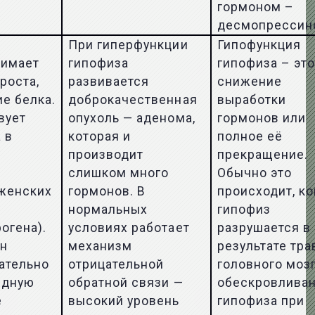
гормоном –
десмопресси
При гиперфункции
Гипофункция
нимает
гипофиза
гипофиза – эт
роста,
развивается
снижение
е белка.
доброкачественная
выработки
вует
опухоль — аденома,
гормонов или
 в
которая и
полное её
производит
прекращение.
слишком много
Обычно это
 женских
гормонов. В
происходит, ко
нормальных
гипофиз
огена).
условиях работает
разрушается в
он
механизм
результате тр
ательно
отрицательной
головного мозг
идную
обратной связи —
обескровлива
е
высокий уровень
гипофиза при