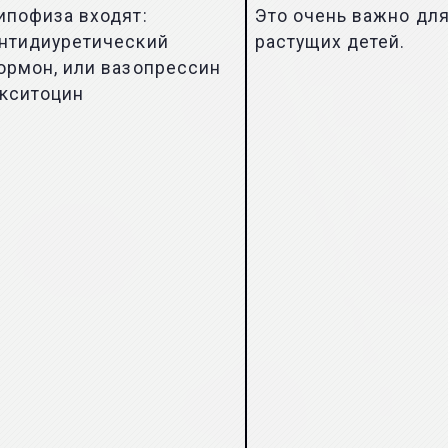
ипофиза входят:
Это очень важно дл
нтидиуретический
растущих детей.
ормон, или вазопрессин
кситоцин