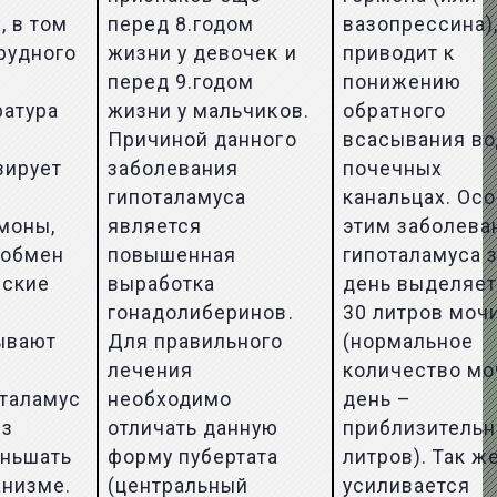
, в том
перед 8.годом
вазопрессина),
рудного
жизни у девочек и
приводит к
перед 9.годом
понижению
ратура
жизни у мальчиков.
обратного
Причиной данного
всасывания во
зирует
заболевания
почечных
гипоталамуса
канальцах. Осо
моны,
является
этим заболева
 обмен
повышенная
гипоталамуса 
еские
выработка
день выделяет
гонадолиберинов.
30 литров моч
ывают
Для правильного
(нормальное
лечения
количество мо
оталамус
необходимо
день –
из
отличать данную
приблизительн
еньшать
форму пубертата
литров). Так ж
анизме.
(центральный
усиливается