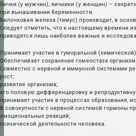
Яички (у мужчин), яичники (у женщин) – секре
при вынашивании беременности.
Вилочковая железа (тимус) производит, в осн
Следует отметить, что к настоящему времени 
приводятся лишь наиболее важные и исследова
Принимает участие в гуморальной (химической)
Обеспечивает сохранение гомеостаза организ
Совместно с нервной и иммунной системами ре
рост;
развитие организма;
его половую дифференцировку и репродуктивн
принимает участие в процессах образования, и
В совокупности с нервной системой гормоны п
эмоциональных реакций;
психической деятельности человека.