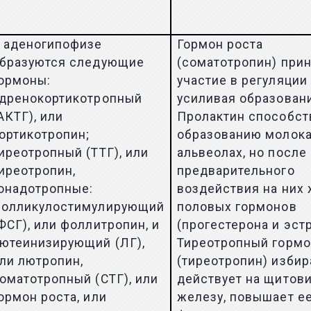
 аденогипофизе
Гормон роста
бразуются следующие
(соматотропин) при
ормоны:
участие в регуляции 
дренокортикотропный
усиливая образовани
АКТГ), или
Пролактин способст
ортикотропин;
образованию молока
иреотропный (ТТГ), или
альвеолах, но после
иреотропин,
предварительного
онадотропные:
воздействия на них
олликулостимулирующий
половых гормонов
ФСГ), или фоллитропин, и
(прогестерона и эстр
ютеинизирующий (ЛГ),
Тиреотропный горм
ли лютропин,
(тиреотропин) избир
оматотропный (СТГ), или
действует на щитов
ормон роста, или
железу, повышает е