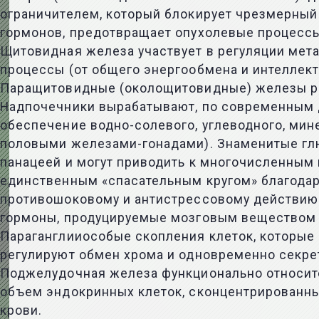
ограничителем, который блокирует чрезмерный
гормонов, предотвращает опухолевые процесс
Щитовидная железа участвует в регуляции мета
процессы (от общего энергообмена и интеллект
Паращитовидные (околощитовидные) железы рег
Надпочечники вырабатывают, по современным д
обеспечение водно-солевого, углеводного, мин
половыми железами-гонадами). Знаменитые глю
панацеей и могут приводить к многочисленным
единственным «спасательным кругом» благода
противошоковому и антистрессовому действию.
гормоны, продуцируемые мозговым веществом 
Параганглииособые скопления клеток, которые
регулируют обмен хрома и одновременно секре
Поджелудочная железа функционально относитс
объем эндокринных клеток, сконцентрированных
крови.