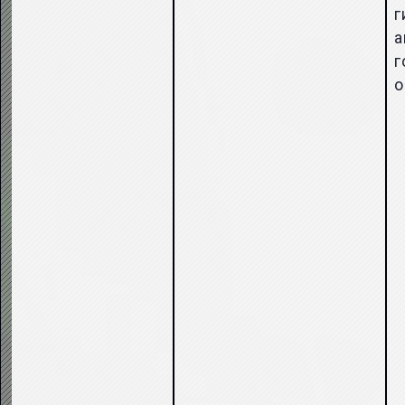
г
а
г
о