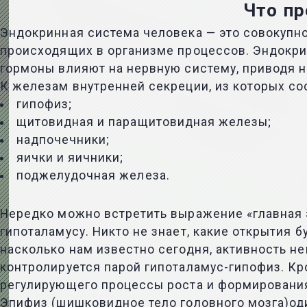
Что пр
Эндокринная система человека — это совокупн
происходящих в организме процессов. Эндокри
гормоны влияют на нервную систему, приводя н
К железам внутренней секреции, из которых со
гипофиз;
щитовидная и паращитовидная железы;
надпочечники;
яички и яичники;
поджелудочная железа.
Нередко можно встретить выражение «главная э
гипоталамусу. Никто не знает, какие открытия
насколько нам известно сегодня, активность н
контролируется парой гипоталамус-гипофиз. Кр
регулирующего процессы роста и формирования
Эпифиз (шишковидное тело головного мозга)од