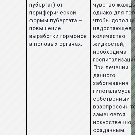
я
пубертат) от
чувство жажды
периферической
однако для тог
формы пубертата –
чтобы дополни
повышение
недостающее
выработки гормонов
количество
в половых органах.
жидкостей,
необходима
госпитализаци
При лечении
данного
заболевания
гипоталамуса
собственный
вазопрессин т
заменяется
искусственно
созданным