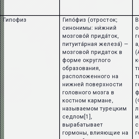
Гипофиз
Гипо́физ (отросток;
В
синонимы: ни́жний
о
мозгово́й прида́ток,
г
питуита́рная железа́) —
а
мозговой придаток в
(
форме округлого
к
образования,
т
расположенного на
т
нижней поверхности
г
головного мозга в
ф
костном кармане,
(
называемом турецким
л
седлом[1],
и
вырабатывает
с
гормоны, влияющие на
г