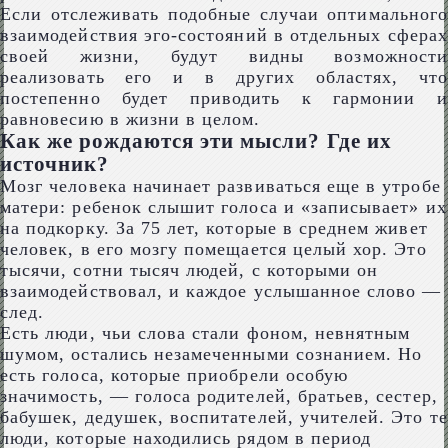
Если отслеживать подобные случаи оптимального
взаимодействия эго-состояний в отдельных сферах
своей жизни, будут видны возможности
реализовать его и в других областях, что
постепенно будет приводить к гармонии и
равновесию в жизни в целом.
Как же рождаются эти мысли? Где их
источник?
Мозг человека начинает развиваться еще в утробе
матери: ребенок слышит голоса и «записывает» их
на подкорку. За 75 лет, которые в среднем живет
человек, в его мозгу помещается целый хор. Это
тысячи, сотни тысяч людей, с которыми он
взаимодействовал, и каждое услышанное слово —
след.
Есть люди, чьи слова стали фоном, невнятным
шумом, остались незамеченными сознанием. Но
есть голоса, которые приобрели особую
значимость, — голоса родителей, братьев, сестер,
бабушек, дедушек, воспитателей, учителей. Это те
люди, которые находились рядом в период