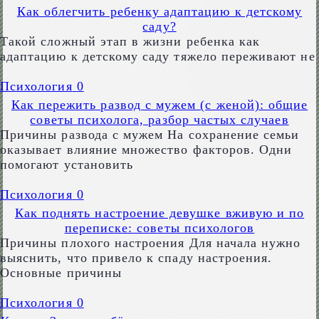
Как облегчить ребенку адаптацию к детскому
саду?
Такой сложный этап в жизни ребенка как
адаптацию к детскому саду тяжело переживают не
Психология
0
Как пережить развод с мужем (с женой): общие
советы психолога, разбор частых случаев
Причины развода с мужем На сохранение семьи
оказывает влияние множество факторов. Одни
помогают установить
Психология
0
Как поднять настроение девушке вживую и по
переписке: советы психологов
Причины плохого настроения Для начала нужно
выяснить, что привело к спаду настроения.
Основные причины
Психология
0