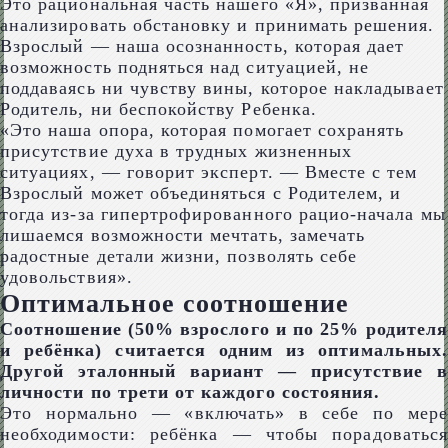
Это рациональная часть нашего «Я», призванная
анализировать обстановку и принимать решения.
Взрослый — наша осознанность, которая дает
возможность подняться над ситуацией, не
поддаваясь ни чувству вины, которое накладывает
Родитель, ни беспокойству Ребенка.
«Это наша опора, которая помогает сохранять
присутствие духа в трудных жизненных
ситуациях, — говорит эксперт. — Вместе с тем
Взрослый может объединяться с Родителем, и
тогда из-за гипертрофированного рацио-начала мы
лишаемся возможности мечтать, замечать
радостные детали жизни, позволять себе
удовольствия».
Оптимальное соотношение
Соотношение (50% взрослого и по 25% родителя
и ребёнка) считается одним из оптимальных.
Другой эталонный вариант — присутствие в
личности по трети от каждого состояния.
Это нормально — «включать» в себе по мере
необходимости: ребёнка — чтобы порадоваться