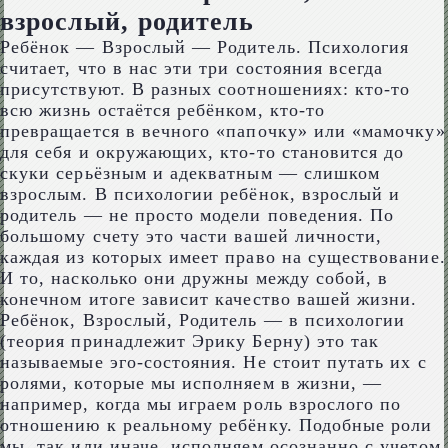
взрослый, родитель
Ребёнок — Взрослый — Родитель. Психология
считает, что в нас эти три состояния всегда
присутствуют. В разных соотношениях: кто-то
всю жизнь остаётся ребёнком, кто-то
превращается в вечного «папочку» или «мамочку»
для себя и окружающих, кто-то становится до
скуки серьёзным и адекватным — слишком
взрослым. В психологии ребёнок, взрослый и
родитель — не просто модели поведения. По
большому счету это части вашей личности,
каждая из которых имеет право на существование.
И то, насколько они дружны между собой, в
конечном итоге зависит качество вашей жизни.
Ребёнок, Взрослый, Родитель — в психологии
(теория принадлежит Эрику Берну) это так
называемые эго-состояния. Не стоит путать их с
ролями, которые мы исполняем в жизни, —
например, когда мы играем роль взрослого по
отношению к реальному ребёнку. Подобные роли
мы, так или иначе, исполняем осознанно с учетом