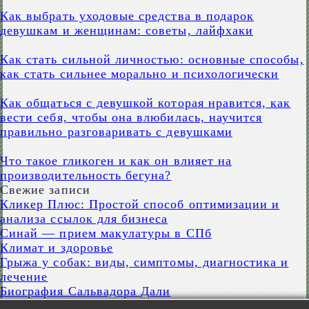
Как выбрать уходовые средства в подарок
девушкам и женщинам: советы, лайфхаки
Как стать сильной личностью: основные способы,
как стать сильнее морально и психологически
Как общаться с девушкой которая нравится, как
вести себя, чтобы она влюбилась, научится
правильно разговаривать с девушками
Что такое гликоген и как он влияет на
производительность бегуна?
Свежие записи
Кликер Плюс: Простой способ оптимизации и
анализа ссылок для бизнеса
Синай — прием макулатуры в СПб
Климат и здоровье
Грыжа у собак: виды, симптомы, диагностика и
лечение
Биография Сальвадора Дали