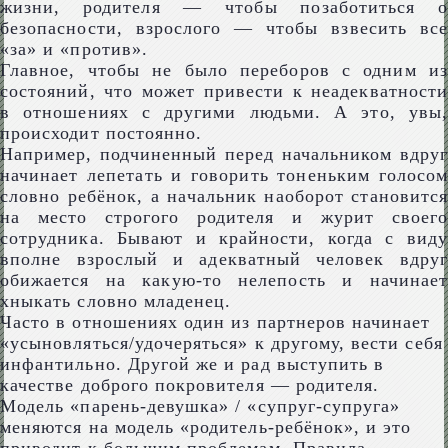
жизни, родителя — чтобы позаботиться о
безопасности, взрослого — чтобы взвесить все
«за» и «против».
Главное, чтобы не было переборов с одним из
состояний, что может привести к неадекватности
в отношениях с другими людьми. А это, увы,
происходит постоянно.
Например, подчиненный перед начальником вдруг
начинает лепетать и говорить тоненьким голосом
словно ребёнок, а начальник наоборот становится
на место строгого родителя и журит своего
сотрудника. Бывают и крайности, когда с виду
вполне взрослый и адекватный человек вдруг
обижается на какую-то нелепость и начинает
хныкать словно младенец.
Часто в отношениях один из партнеров начинает
«усыновляться/удочеряться» к другому, вести себя
инфантильно. Другой же и рад выступить в
качестве доброго покровителя — родителя.
Модель «парень-девушка» / «супруг-супруга»
меняются на модель «родитель-ребёнок», и это