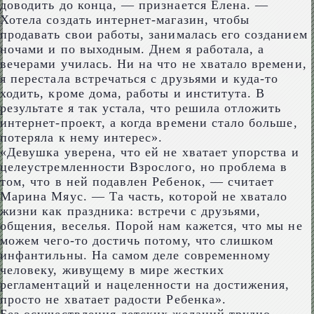
доводить до конца, — признается Елена. —
Хотела создать интернет-магазин, чтобы
продавать свои работы, занималась его созданием
ночами и по выходным. Днем я работала, а
вечерами училась. Ни на что не хватало времени,
я перестала встречаться с друзьями и куда-то
ходить, кроме дома, работы и института. В
результате я так устала, что решила отложить
интернет-проект, а когда времени стало больше,
потеряла к нему интерес».
«Девушка уверена, что ей не хватает упорства и
целеустремленности Взрослого, но проблема в
том, что в ней подавлен Ребенок, — считает
Марина Мяус. — Та часть, которой не хватало
жизни как праздника: встречи с друзьями,
общения, веселья. Порой нам кажется, что мы не
можем чего-то достичь потому, что слишком
инфантильны. На самом деле современному
человеку, живущему в мире жестких
регламентаций и нацеленности на достижения,
просто не хватает радости Ребенка».