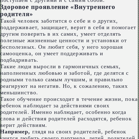
поступаем с другими и с самим собой.
Здоровое проявление «Внутреннего
родителя»
Такой человек заботится о себе и о других,
поддерживает, защищает, верит в себя и помогает
другим поверить в их самих, умеет отделять
полезные жизненные ценности и установки от
бесполезных. Он любит себя, у него хорошая
самооценка, он умеет поддерживать и
подбадривать.
Такие люди выросли в гармоничных семьях,
наполненных любовью и заботой, где делятся с
родными только самым лучшим, и правильно
реагируют на негатив. Но, к сожалению, таких
меньшинство.
Такое обучение происходит в течение жизни, пока
ребенок наблюдает за действиями своих
родителей. Именно наблюдает, особенно когда
слова и действия родителей расходятся, ребенок
верит действиям.
Например,
глядя на своих родителей, ребенок
учится любить своего партнера, детей, родителей,