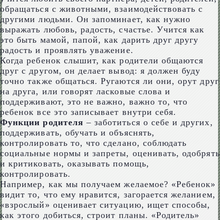
обращаться с животными, взаимодействовать с
другими людьми. Он запоминает, как нужно
выражать любовь, радость, счастье. Учится как
это быть мамой, папой, как дарить друг другу
радость и проявлять уважение.
Когда ребенок слышит, как родители общаются
друг с другом, он делает вывод: я должен буду
точно также общаться. Ругаются ли они, орут друг
на друга, или говорят ласковые слова и
поддерживают, это не важно, важно то, что
ребенок все это записывает внутри себя.
Функции родителя
– заботиться о себе и других,
поддерживать, обучать и объяснять,
контролировать то, что сделано, соблюдать
социальные нормы и запреты, оценивать, одобрять
и критиковать, оказывать помощь,
контролировать.
Например, как мы получаем желаемое? «Ребенок»
видит то, что ему нравится, загорается желанием,
«взрослый» оценивает ситуацию, ищет способы,
как этого добиться, строит планы. «Родитель»