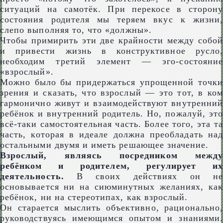
ситуаций на самотёк. При перекосе в сторону
состояния родителя мы теряем вкус к жизни,
слепо выполняя то, что «должны».
Чтобы примирить эти две крайности между собой
и привести жизнь в конструктивное русло,
необходим третий элемент — эго-состояние
«взрослый».
Можно было бы придержаться упрощенной точки
зрения и сказать, что взрослый — это тот, в ком
гармонично живут и взаимодействуют внутренний
ребёнок и внутренний родитель. Но, пожалуй, это
всё-таки самостоятельная часть. Более того, эта та
часть, которая в идеале должна преобладать над
остальными двумя и иметь решающее значение.
Взрослый, являясь посредником между
ребёнком и родителем, регулирует их
деятельность.
В своих действиях он не
основывается ни на сиюминутных желаниях, как
ребёнок, ни на стереотипах, как взрослый.
Он старается мыслить объективно, рационально,
руководствуясь имеющимся опытом и знаниями.