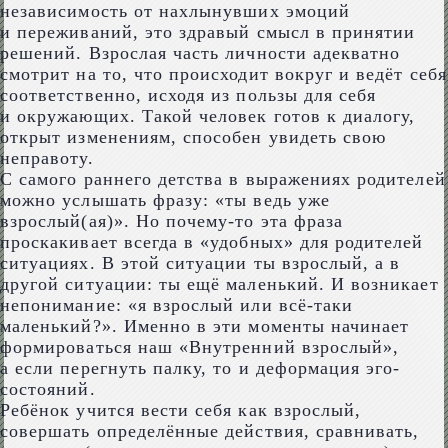
независимость от нахлынувших эмоций
и переживаний, это здравый смысл в принятии
решений. Взрослая часть личности адекватно
смотрит на то, что происходит вокруг и ведёт себя
соответственно, исходя из пользы для себя
и окружающих. Такой человек готов к диалогу,
открыт изменениям, способен увидеть свою
неправоту.
С самого раннего детства в выражениях родителей
можно услышать фразу: «ты ведь уже
взрослый(ая)». Но почему-то эта фраза
проскакивает всегда в «удобных» для родителей
ситуациях. В этой ситуации ты взрослый, а в
другой ситуации: ты ещё маленький. И возникает
непонимание: «я взрослый или всё-таки
маленький?». Именно в эти моменты начинает
формироваться наш «Внутренний взрослый»,
а если перегнуть палку, то и деформация эго-
состояний.
Ребёнок учится вести себя как взрослый,
совершать определённые действия, сравнивать,