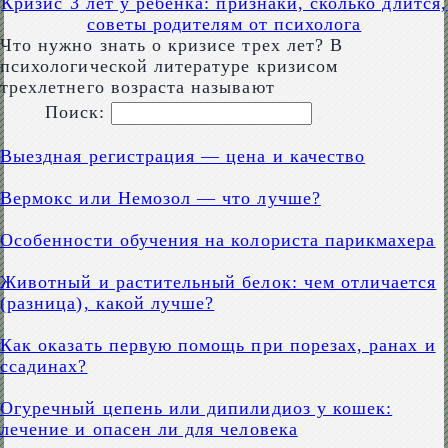
Кризис 3 лет у ребёнка: признаки, сколько длится,
советы родителям от психолога
Что нужно знать о кризисе трех лет? В
психологической литературе кризисом
трехлетнего возраста называют
Поиск:
Выездная регистрация — цена и качество
Вермокс или Немозол — что лучше?
Особенности обучения на колориста парикмахера
Животный и растительный белок: чем отличается
(разница), какой лучше?
Как оказать первую помощь при порезах, ранах и
ссадинах?
Огуречный цепень или дипилидиоз у кошек:
лечение и опасен ли для человека