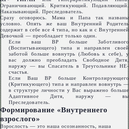
Ограничивающий. Критикующий. Подавляющий.
Наказывающий. Преследователь.
Сразу оговорюсь. Мама и Папа так названы
условно. Опять же ваш Внутренний Родитель
содержит в себе все 4 типа, но как и с Внутренней
Девочкой — преобладает только один.
Если ваш ВР больше Заботливого
(Воспитывающего) типа и направлен своей
заботой больше вовнутрь (Любовь к себе), у
вас должно преобладать Свободное Дитя,
наружу — вы Спасатель в Треугольнике НЕ-
счастья.
Если Ваш ВР больше Контролирующего
(Критикующего) типа и направлен вовнутрь —
в структуре личности у Вас выражено больше
Адаптивное Дитя, наружу — вы
Преследователь.
Формирование «Внутреннего
взрослого»
Взрослость — это наша осознанность, наша