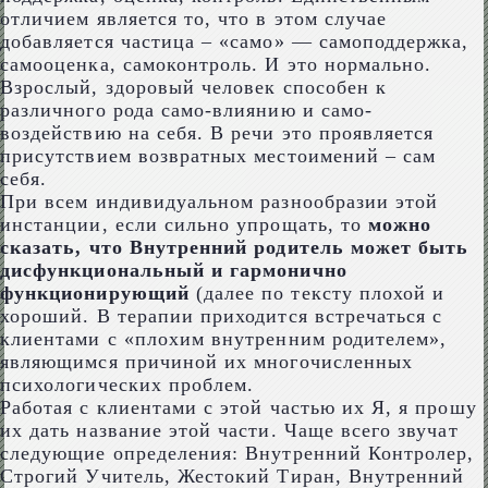
отличием является то, что в этом случае
добавляется частица – «само» — самоподдержка,
самооценка, самоконтроль. И это нормально.
Взрослый, здоровый человек способен к
различного рода само-влиянию и само-
воздействию на себя. В речи это проявляется
присутствием возвратных местоимений – сам
себя.
При всем индивидуальном разнообразии этой
инстанции, если сильно упрощать, то
можно
сказать, что Внутренний родитель может быть
дисфункциональный и гармонично
функционирующий
(далее по тексту плохой и
хороший. В терапии приходится встречаться с
клиентами с «плохим внутренним родителем»,
являющимся причиной их многочисленных
психологических проблем.
Работая с клиентами с этой частью их Я, я прошу
их дать название этой части. Чаще всего звучат
следующие определения: Внутренний Контролер,
Строгий Учитель, Жестокий Тиран, Внутренний