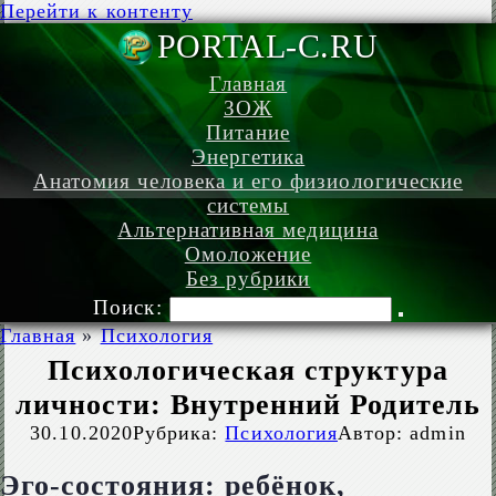
Перейти к контенту
PORTAL-C.
Главная
ЗОЖ
Питание
Энергетика
Анатомия человека и его физиологические
системы
Альтернативная медицина
Омоложение
Без рубрики
Поиск:
Главная
»
Психология
Психологическая структура
личности: Внутренний Родитель
30.10.2020
Рубрика:
Психология
Автор:
admin
Эго-состояния: ребёнок,