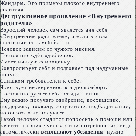
Жандарм. Это примеры плохого внутреннего
родителя.
Деструктивное проявление «Внутреннего
родителя»
Взрослый человек сам является для себя
«Внутренним родителем», и если в этом
состоянии есть «сбой», то:
Человек зависим от чужого мнения.
Постоянно ждёт одобрения.
Имеет низкую самооценку.
Контролирует себя и подгоняет под надуманные
нормы.
Слишком требователен к себе.
Чувствует неуверенность и дискомфорт.
Постоянно ругает себя, стыдит, винит.
Ему важно получать одобрение, восхищение,
поддержку, похвалу, сочувствие, подбадривание,
но он этого не получает.
Такой человек стыдится попросить о помощи или
заявить о своих чувствах или потребностях, ведь
автоматически
всплывают убеждения
: нужно