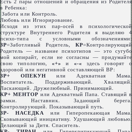
Есть 2 пары отношений и обращения из Родителя
в Ребенка:
Забота или Контроль.
Любовь или Игнорирование.
Исходя из этих пар-осей в психологической
структуре Внутреннего Родителя я выделяю 4
психо-типа с условными обозначениями:
ЗР
=Заботливый Родитель,
КР
=Контролирующий
Родитель — название психотипов — это сугубо
мой копирайт, если не согласны — придумайте
свою типологию,
«+»
и
«-«
здесь говорят о
здоровой или негативной составляющей ВР:
ЗР+ ОПЕКУН
или Адекватная Мама.
Воспитатель. Поддерживающий. Хвалящий.
Ласкающий. Дружелюбный. Принимающий.
КР+ МЕНТОР
или Адекватный Папа. Ставящий 
рамки. Наставник. Задающий берега.
Контролирующий. Показывающий путь.
ЗР- НАСЕДКА
или Гиперопекающая Мама.
Сковывающий инициативу. Удушающий любовью.
Делающий за Дитя. Спаситель.
КР- ТИРАН
или Гиперкритикующий Папа.