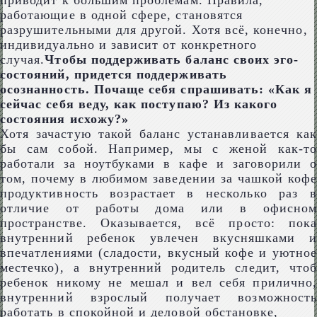
приводит к большим проблемам. Правила,
работающие в одной сфере, становятся
разрушительными для другой. Хотя всё, конечно,
индивидуально и зависит от конкретного
случая.
Чтобы поддерживать баланс своих эго-
состояний, придется поддерживать
осознанность. Почаще себя спрашивать: «Как я
сейчас себя веду, как поступаю? Из какого
состояния исхожу?»
Хотя зачастую такой баланс устанавливается как
бы сам собой. Например, мы с женой как-то
работали за ноутбуками в кафе и заговорили о
том, почему в любимом заведении за чашкой кофе
продуктивность возрастает в несколько раз в
отличие от работы дома или в офисном
пространстве. Оказывается, всё просто: пока
внутренний ребенок увлечен вкусняшками и
впечатлениями (сладости, вкусный кофе и уютное
местечко), а внутренний родитель следит, чтоб
ребенок никому не мешал и вел себя прилично,
внутренний взрослый получает возможность
работать в спокойной и деловой обстановке,