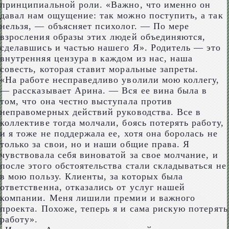
принципиальной роли. «Важно, что именно он
давал нам ощущение: так можно поступить, а так
нельзя, — объясняет психолог. — По мере
взросления образы этих людей объединяются,
сделавшись и частью нашего Я». Родитель — это
внутренняя цензура в каждом из нас, наша
совесть, которая ставит моральные запреты.
«На работе несправедливо уволили мою коллегу,
— рассказывает Арина. — Вся ее вина была в
том, что она честно выступала против
неправомерных действий руководства. Все в
коллективе тогда молчали, боясь потерять работу,
и я тоже не поддержала ее, хотя она боролась не
только за свои, но и наши общие права. Я
чувствовала себя виноватой за свое молчание, и
после этого обстоятельства стали складываться не
в мою пользу. Клиенты, за которых была
ответственна, отказались от услуг нашей
компании. Меня лишили премии и важного
проекта. Похоже, теперь я и сама рискую потерять
работу».