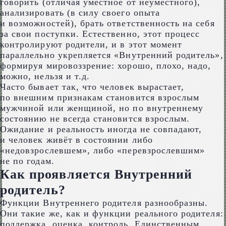
говорить (отличая уместное от неуместного),
анализировать (в силу своего опыта
и возможностей), брать ответственность на себя
за свои поступки. Естественно, этот процесс
контролируют родители, и в этот момент
параллельно укрепляется «Внутренний родитель»,
формируя мировоззрение: хорошо, плохо, надо,
можно, нельзя и т.д.
Часто бывает так, что человек вырастает,
по внешним признакам становится взрослым
мужчиной или женщиной, но по внутреннему
состоянию не всегда становится взрослым.
Ожидание и реальность иногда не совпадают,
и человек живёт в состоянии либо
«недовзрослевшем», либо «перевзрослевшим»
не по годам.
Как проявляется Внутренний
родитель?
Функции Внутреннего родителя разнообразны.
Они такие же, как и функции реального родителя:
поддержка, оценка, контроль. Единственным