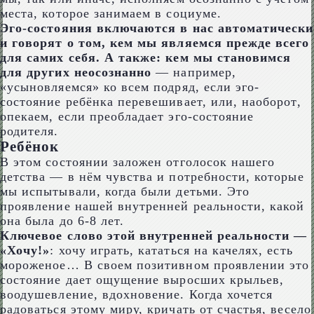
места, которое занимаем в социуме.
Эго-состояния включаются в нас автоматически
и говорят о том, кем мы являемся прежде всего
для самих себя. А также: кем мы становимся
для других неосознанно
— например,
«усыновляемся» ко всем подряд, если эго-
состояние ребёнка перевешивает, или, наоборот,
опекаем, если преобладает эго-состояние
родителя.
Ребёнок
В этом состоянии заложен отголосок нашего
детства — в нём чувства и потребности, которые
мы испытывали, когда были детьми. Это
проявление нашей внутренней реальности, какой
она была до 6-8 лет.
Ключевое слово этой внутренней реальности —
«Хочу!»
: хочу играть, кататься на качелях, есть
мороженое… В своем позитивном проявлении это
состояние дает ощущение выросших крыльев,
воодушевление, вдохновение. Когда хочется
радоваться этому миру, кричать от счастья, весело