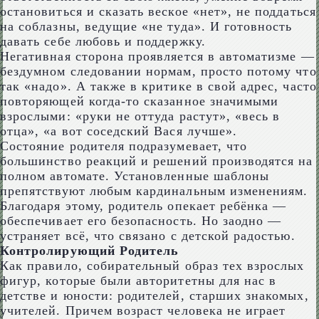
остановиться и сказать веское «нет», не поддаться
на соблазны, ведущие «не туда». И готовность
давать себе любовь и поддержку.
Негативная сторона проявляется в автоматизме —
бездумном следовании нормам, просто потому что
так «надо». А также в критике в свой адрес, часто
повторяющей когда-то сказанное значимыми
взрослыми: «руки не оттуда растут», «весь в
отца», «а вот соседский Вася лучше».
Состояние родителя подразумевает, что
большинство реакций и решений производятся на
полном автомате. Установленные шаблоны
препятствуют любым кардинальным изменениям.
Благодаря этому, родитель опекает ребёнка —
обеспечивает его безопасность. Но заодно —
устраняет всё, что связано с детской радостью.
Контролирующий Родитель
Как правило, собирательный образ тех взрослых
фигур, которые были авторитетны для нас в
детстве и юности: родителей, старших знакомых,
учителей. Причем возраст человека не играет