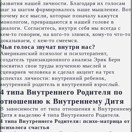
развития нашей личности. Благодаря их голосам
шаг за шагом формировалось наше мышление. Вот
почему все мысли, которые поначалу кажутся
монологом, превращаются в нашей голове в
диалоги. Согласитесь, внутри себя мы всегда с
кем-то говорим, на кого-то злимся, кому-то что-то
доказываем, с кем-то смеемся.
Чьи голоса звучат внутри нас?
Американский психолог и психотерапевт,
создатель транзакционного анализа Эрик Берн
посвятил свои труды изучению мыслей и
сценариев человека и сделал акцент на трех
аспектах личности: внутренний ребенок,
внутренний родитель и внутренний взрослый.
4 типа Внутреннего Родителя по
отношению к Внутреннему Дитя
В зависимости от типа отношения к Внутреннему
Дитя я выделяю 4 типа Внутреннего Родителя.
4 типа Внутреннего Родителя: психо-матрица от
психолога счастья