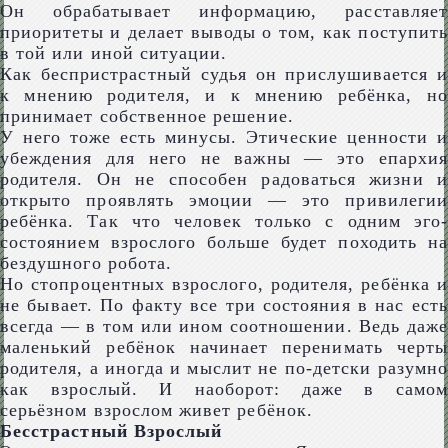
Он обрабатывает информацию, расставляет
приоритеты и делает выводы о том, как поступить
в той или иной ситуации.
Как беспристрастный судья он прислушивается и
к мнению родителя, и к мнению ребёнка, но
принимает собственное решение.
У него тоже есть минусы. Этические ценности и
убеждения для него не важны — это епархия
родителя. Он не способен радоваться жизни и
открыто проявлять эмоции — это привилегии
ребёнка. Так что человек только с одним эго-
состоянием взрослого больше будет походить на
бездушного робота.
Но стопроцентных взрослого, родителя, ребёнка и
не бывает. По факту все три состояния в нас есть
всегда — в том или ином соотношении. Ведь даже
маленький ребёнок начинает перенимать черты
родителя, а иногда и мыслит не по-детски разумно
как взрослый. И наоборот: даже в самом
серьёзном взрослом живет ребёнок.
Бесстрастный Взрослый