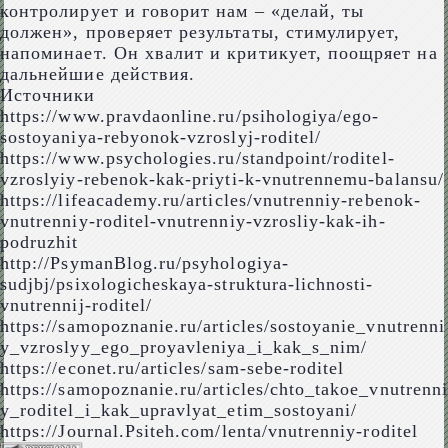
контролирует и говорит нам – «делай, ты
должен», проверяет результаты, стимулирует,
напоминает. Он хвалит и критикует, поощряет на
дальнейшие действия.
Источники
https://www.pravdaonline.ru/psihologiya/ego-
sostoyaniya-rebyonok-vzroslyj-roditel/
https://www.psychologies.ru/standpoint/roditel-
vzroslyiy-rebenok-kak-priyti-k-vnutrennemu-balansu/
https://lifeacademy.ru/articles/vnutrenniy-rebenok-
vnutrenniy-roditel-vnutrenniy-vzrosliy-kak-ih-
podruzhit
http://PsymanBlog.ru/psyhologiya-
sudjbj/psixologicheskaya-struktura-lichnosti-
vnutrennij-roditel/
https://samopoznanie.ru/articles/sostoyanie_vnutrenni
y_vzroslyy_ego_proyavleniya_i_kak_s_nim/
https://econet.ru/articles/sam-sebe-roditel
https://samopoznanie.ru/articles/chto_takoe_vnutrenni
y_roditel_i_kak_upravlyat_etim_sostoyani/
https://Journal.Psiteh.com/lenta/vnutrenniy-roditel