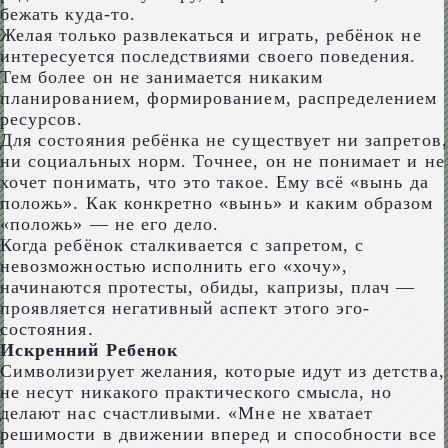
бежать куда-то.
Желая только развлекаться и играть, ребёнок не
интересуется последствиями своего поведения.
Тем более он не занимается никаким
планированием, формированием, распределением
ресурсов.
Для состояния ребёнка не существует ни запретов,
ни социальных норм. Точнее, он не понимает и не
хочет понимать, что это такое. Ему всё «вынь да
положь». Как конкретно «вынь» и каким образом
«положь» — не его дело.
Когда ребёнок сталкивается с запретом, с
невозможностью исполнить его «хочу»,
начинаются протесты, обиды, капризы, плач —
проявляется негативный аспект этого эго-
состояния.
Искренний Ребенок
Символизирует желания, которые идут из детства,
не несут никакого практического смысла, но
делают нас счастливыми. «Мне не хватает
решимости в движении вперед и способности все