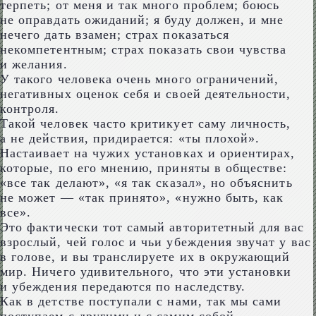
терпеть; от меня и так много проблем; боюсь
не оправдать ожиданий; я буду должен, и мне
нечего дать взамен; страх показаться
некомпетентным; страх показать свои чувства
и желания.
У такого человека очень много ограничений,
негативных оценок себя и своей деятельности,
контроля.
Такой человек часто критикует саму личность,
а не действия, придирается: «ты плохой».
Настаивает на чужих установках и ориентирах,
которые, по его мнению, приняты в обществе:
«все так делают», «я так сказал», но объяснить
не может — «так принято», «нужно быть, как
все».
Это фактически тот самый авторитетный для вас
взрослый, чей голос и чьи убеждения звучат у вас
в голове, и вы транслируете их в окружающий
мир. Ничего удивительного, что эти установки
и убеждения передаются по наследству.
Как в детстве поступали с нами, так мы сами