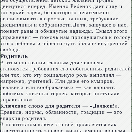
Без осуществления детских желаний трудно
двинуться вперед. Именно Ребенок дает силу и
тот яркий заряд, без которого невозможно
реализовывать «взрослые планы», требующие
дисциплины и собранности.Дитя, живущее в нас,
помнит раны и обманутые надежды. Смысл этого
упражнения — помочь нам прислушаться к голосу
этого ребенка и обрести чуть больше внутренней
свободы.
Родитель
В этом состоянии главным для человека
становятся требования его собственных родителей
или тех, кто эту социальную роль выполнял —
например, учителей. Или даже его кумиров,
реальных или воображаемых — как вариант:
любимых книжных героев, которые поступали
«правильно».
Ключевое слово для родителя — «Должен!».
Правила, нормы, обязанности, традиции — это
епархия родителя.
В позитивном ключе это всё проявляется как
ответственность за свою жизнь, умение вовремя