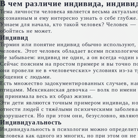
В чем различие индивида, индиви
Тема личности человека является весьма актуально
осознанным и ему интересно узнать о себе глубже.
Узнаем для начала, кто такой человек? Человек —
обойтись не может.
Индивид
Термин или понятие индивид обычно используют, 
человек. Этот человек обладает всеми психологич
Не забываем: индивид не один, а он всегда «один 
Сейчас поясним на простом примере и вы точно п
они провели не в «человеческих» условиях из-за 
общения с людьми.
Есть множество задокументированных случаев, нап
птицами. Мексиканская девочка — волк по имени Л
и принимала весь их образ жизни.
Эти дети являются точным примером индивида, но,
отнести людей с тяжёлыми психическими заболева
разрушается. Но при этом они, безусловно, являю
Индивидуальность
Индивидуальность в психологии можно определит
человека как одного из многих, но при этом он не