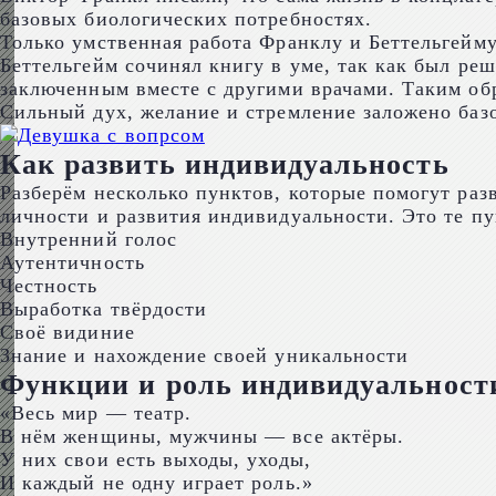
базовых биологических потребностях.
Только умственная работа Франклу и Беттельгейму
Беттельгейм сочинял книгу в уме, так как был р
заключенным вместе с другими врачами. Таким об
Сильный дух, желание и стремление заложено базо
Как развить индивидуальность
Разберём несколько пунктов, которые помогут раз
личности и развития индивидуальности. Это те пу
Внутренний голос
Аутентичность
Честность
Выработка твёрдости
Своё видиние
Знание и нахождение своей уникальности
Функции и роль индивидуальност
«Весь мир — театр.
В нём женщины, мужчины — все актёры.
У них свои есть выходы, уходы,
И каждый не одну играет роль.»