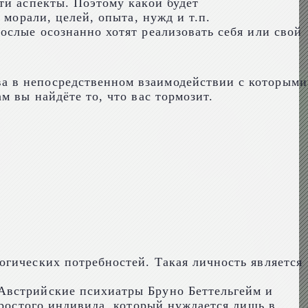
ти аспекты. Поэтому какой будет
 морали, целей, опыта, нужд и т.п.
ослые осознанно хотят реализовать себя или свой
а в непосредственном взаимодействии с которыми
м вы найдёте то, что вас тормозит.
огических потребностей. Такая личность является
Австрийские психиатры Бруно Беттельгейм и
простого индивида, который нуждается лишь в