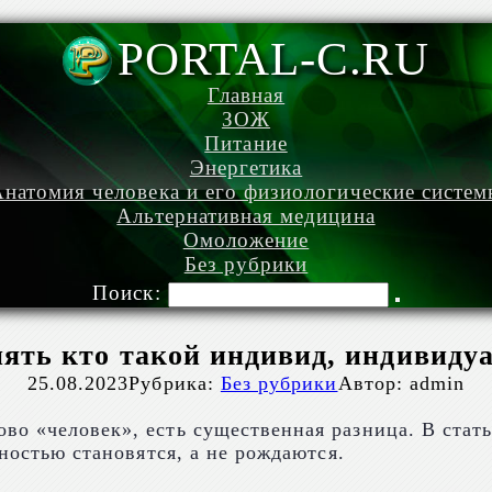
PORTAL-C.RU
Главная
ЗОЖ
Питание
Энергетика
натомия человека и его физиологические систе
Альтернативная медицина
Омоложение
Без рубрики
Поиск:
ять кто такой индивид, индивиду
25.08.2023
Рубрика:
Без рубрики
Автор:
admin
о «человек», есть существенная разница. В стать
чностью становятся, а не рождаются.