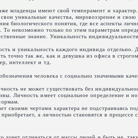
аже младенцы имеют свой темперамент и характер.
т свои уникальные качества, мировоззрение и сво
ния биологического понятия, где все аспекты лич
а. То невозможно только по этим параметрам опре
ественные знание. Уникальность индивидуальност
сть и уникальность каждого индивида отдельно. 
ь точно так же, как и девушка из офиса в строгом
р, интеллект и тд.
обозначения человека с социально значимыми каче
чность не может существовать без индивидуальнос
тивы. Личность имеет социальное определение и н
нормам.
ет своими чертами характера не подстраиваясь по
приобретает, а личностью становятся в процессе 
 хочет отличаться от массы людей и быть не, таки