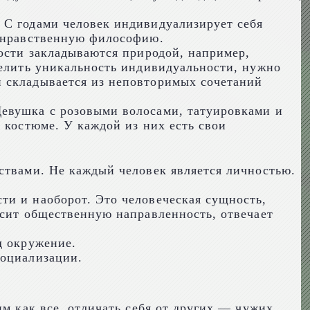
 С годами человек индивидуализирует себя
ю нравственную философию.
ности закладываются природой, например,
делить уникальность индивидуальности, нужно
и складывается из неповторимых сочетаний
Девушка с розовыми волосами, татуировками и
 костюме. У каждой из них есть свои
ствами. Не каждый человек является личностью.
ти и наоборот. Это человеческая сущность,
осит общественную направленность, отвечает
д окружение.
социализации.
м как все, отличать себя от других — чужих.