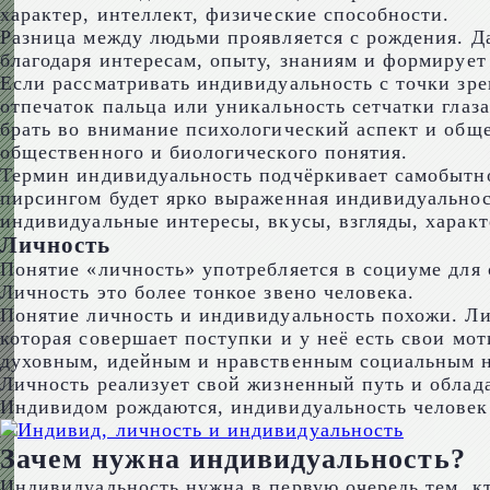
характер, интеллект, физические способности.
Разница между людьми проявляется с рождения. Д
благодаря интересам, опыту, знаниям и формируе
Если рассматривать индивидуальность с точки зре
отпечаток пальца или уникальность сетчатки глаз
брать во внимание психологический аспект и общ
общественного и биологического понятия.
Термин индивидуальность подчёркивает самобытно
пирсингом будет ярко выраженная индивидуальност
индивидуальные интересы, вкусы, взгляды, характе
Личность
Понятие «личность» употребляется в социуме для 
Личность это более тонкое звено человека.
Понятие личность и индивидуальность похожи. Ли
которая совершает поступки и у неё есть свои мо
духовным, идейным и нравственным социальным 
Личность реализует свой жизненный путь и облада
Индивидом рождаются, индивидуальность человек 
Зачем нужна индивидуальность?
Индивидуальность нужна в первую очередь тем, кто