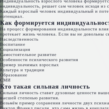
Индивидуальность взрослого человека формируется
индивидуальность, решает сам человек исходя из с
Каждый взрослый человек индивидуальный и потенц
потенциал.
Как формируется индивидуальност
На процесс формирования индивидуальности влия
протекает жизнь человека. Если вы не довольны с
Наследственность
Воспитание
Социализация
Самостоятельное развитие
Особенности психического развития
Пример значимых взрослых
Культура и традиции
Образование
СМИ
Кто такая сильная личность
Сильная личность ставит духовные ценности выше
высшей степенью развития.
Возьмём пример сохранения личности двух психиа
Виктор Франкл писали, что сама жизнь в концлаге