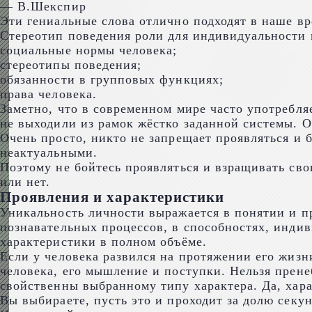
— В.Шекспир
Эти гениальные слова отлично подходят в наше в
Стереотип поведения роли для индивидуальности
социальные нормы человека;
стереотипы поведения;
обязанности в групповых функциях;
права человека.
Заметно, что в современном мире часто употребля
не выходили из рамок жёстко заданной системы. О
Очень просто, никто не запрещает проявляться и б
неактуальными.
Поэтому не бойтесь проявляться и взращивать сво
или нет.
Проявления и характеристики
Уникальность личности выражается в понятии и пр
познавательных процессов, в способностях, индив
характеристики в полном объёме.
Если у человека развился на протяжении его жизн
человека, его мышление и поступки. Нельзя прене
свойственны выбранному типу характера. Да, хара
Вы выбираете, пусть это и проходит за долю секу