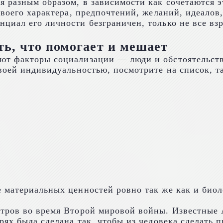
 разным образом, в зависимости как сочетаются э
воего характера, предпочтений, желаний, идеалов,
иал его личности безграничен, только не все взр
ь, что помогает и мешает
ют факторы социализации — люди и обстоятельств
воей индивидуальностью, посмотрите на список, та
 материальных ценностей ровно так же как и биол
тров во время Второй мировой войны. Известные 
рях была сделана так, чтобы из человека сделать 