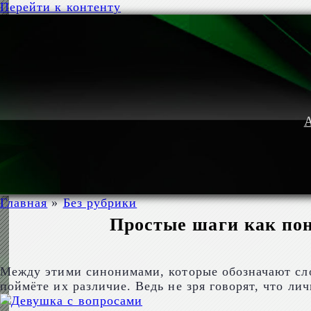
Перейти к контенту
А
Главная
»
Без рубрики
Простые шаги как пон
Между этими синонимами, которые обозначают слов
поймёте их различие. Ведь не зря говорят, что ли