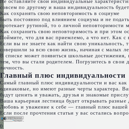
Не оставляйте свои индивидуальные характеристики
совсем по другому и ваша индивидуальность будет
Как сохранять свою неповторимость в социуме
Быть постоянно под влиянием социума и не подать
протекает рутиной, то о личной неповторимости 
Как сохранить свою неповторимость и при этом ос
Поймите, что для вас приемлемо, а что нет. Как с
Если вы не знаете как найти свою уникальность, 
совершили за всю свою жизнь, начиная с малых ле
В списке может появиться школьные достижения, к
тем, что вы стали родителем. Погрузитесь в свои 
личность.
Главный плюс индивидуальности
Самый главный плюс индивидуальности и вас как 
одинаковые, но имеют разные черты характера. Ва
будут ценить и уважать, друзья и знакомые прис
Ваша карьерная лестница будет открывать разные 
Любовь и уважение к себе — главный плюс вашей
Если после прочтения статьи у вас остались вопро
0