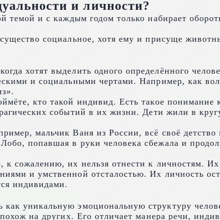
дуальности и личности?
й темой и с каждым годом только набирает обороты,
 существо социальное, хотя ему и присуще животн
когда хотят выделить одного определённого челов
ескими и социальными чертами. Например, как вол
из».
оймёте, кто такой индивид. Есть такое понимание
трагических событий в их жизни. Дети жили в кру
ример, мальчик Ваня из России, всё своё детство
обо, попавшая в руки человека сбежала и продолж
 к сожалению, их нельзя отнести к личностям. Их
ниями и умственной отсталостью. Их личность ос
тся индивидами.
ь как уникальную эмоциональную структуру челов
 похож на других. Его отличает манера речи, инди