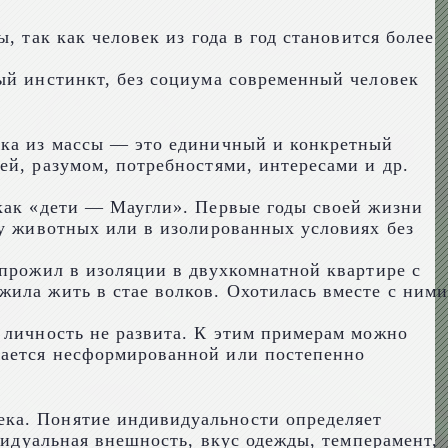
 так как человек из года в год становится более
ый инстинкт, без социума современный человек
ека из массы — это единичный и конкретный
ей, разумом, потребностями, интересами и др.
 как «дети — Маугли». Первые годы своей жизни
гу животных или в изолированных условиях без
 прожил в изоляции в двухкомнатной квартире с
ила жить в стае волков. Охотилась вместе с ними
 личность не развита. К этим примерам можно
тается несформированной или постепенно
ека. Понятие индивидуальности определяет
видуальная внешность, вкус одежды, темперамент,