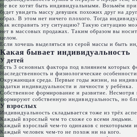
Не все хотят быть индивидуальными. Возьмём при
будет увидеть массу девушек похожих друг на друг
образ. В этом нет ничего плохого. Тогда индивиду
Как исправить эту ситуацию? Такую ситуацию мож
нет в массовых продажах. Таким образом вы носит
целом.
Если хочешь выделяться из серой массы и быть ин
Какая бывает индивидуальность
У детей
Есть 3 основных фактора под влиянием которых ф
Наследственность и физиологические особенности.
Окружающая среда. Первые годы жизни, на индив
задатки индивидуальности и личности у ребёнка.
Собственное формирование и развитие. Несмотря 
формируют собственную индивидуальность, но бли
У взрослых
Индивидуальность складывается тоже из трёх аспе
Каждый взрослый чем то схоже со всеми людьми.
Каждый взрослый чем-то одинаков с некоторыми 
Каждый человек чем-то не похож ни на кого.