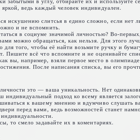
 забытыми в углу, отбирайте их и используйте себ
 яркой, ведь каждый человек индивидуален.
ся искушению слитсья в едино сложно, если нет л
можно и не вспомнить.
таться в социуме значимой личностью? Во-первых,
 вами можно обращаться, как нельзя. Для этого луч
то для того, чтобы её найти возьмите ручку и бум
т. Пишите всё что вспомните и не оценивайте спи
ак вы, например, взяли первое место в олимпиаде
достижения. После написания списка, вы его прочт
личности это — ваша уникальность. Нет одинаков
ш индивидуальный подход ко всему является залог
лушиваться к вашему мнению и вдумчиво слушать в
двери перед вами, ведь возможностей станет намно
 индивидуальности.
сы, то смело задавайте их в коментариях.