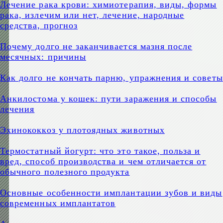
Лечение рака крови: химиотерапия, виды, формы
рака, излечим или нет, лечение, народные
средства, прогноз
Почему долго не заканчивается мазня после
месячных: причины
Как долго не кончать парню, упражнения и советы
Анкилостома у кошек: пути заражения и способы
лечения
Эхинококкоз у плотоядных животных
Термостатный йогурт: что это такое, польза и
вред, способ производства и чем отличается от
обычного полезного продукта
Основные особенности имплантации зубов и виды
современных имплантатов