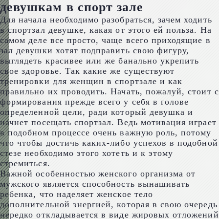
девушкам в спорт зале
Для начала необходимо разобраться, зачем ходить
в спортзал девушке, какая от этого ей польза. На
самом деле все просто, чаще всего приходящие в
зал девушки хотят подправить свою фигуру,
выглядеть красивее или же банально укрепить
свое здоровье. Так какие же существуют
тренировки для женщин в спортзале и как
правильно их проводить. Начать, пожалуй, стоит с
формирования прежде всего у себя в голове
определенной цели, ради который девушка и
начнет посещать спортзал. Ведь мотивация играет
в подобном процессе очень важную роль, потому
что чтобы достичь каких-либо успехов в подобной
стезе необходимо этого хотеть и к этому
стремиться.
Важной особенностью женского организма от
мужского является способность вынашивать
ребенка, что наделяет женское тело
дополнительной энергией, которая в свою очередь
нередко откладывается в виде жировых отложений