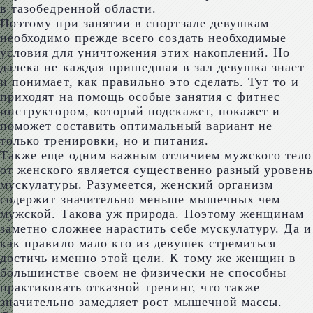
в тазобедренной области.
Поэтому при занятии в спортзале девушкам
необходимо прежде всего создать необходимые
условия для уничтожения этих накоплений. Но
далека не каждая пришедшая в зал девушка знает
и понимает, как правильно это сделать. Тут то и
приходят на помощь особые занятия с фитнес
инструктором, который подскажет, покажет и
поможет составить оптимальный вариант не
только тренировки, но и питания.
Также еще одним важным отличием мужского тело
от женского является существенно разный уровень
мускулатуры. Разумеется, женский организм
содержит значительно меньше мышечных чем
мужской. Такова уж природа. Поэтому женщинам
заметно сложнее нарастить себе мускулатуру. Да и
как правило мало кто из девушек стремиться
достичь именно этой цели. К тому же женщин в
большинстве своем не физически не способны
практиковать отказной тренинг, что также
значительно замедляет рост мышечной массы.