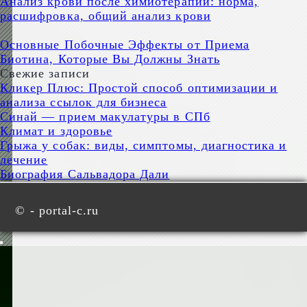
Анализ крови после химиотерапии: норма,
расшифровка, общий анализ крови
Основные Побочные Эффекты от Приема
Биотина, Которые Вы Должны Знать
Свежие записи
Кликер Плюс: Простой способ оптимизации и
анализа ссылок для бизнеса
Синай — прием макулатуры в СПб
Климат и здоровье
Грыжа у собак: виды, симптомы, диагностика и
лечение
Биография Сальвадора Дали
©
- portal-c.ru