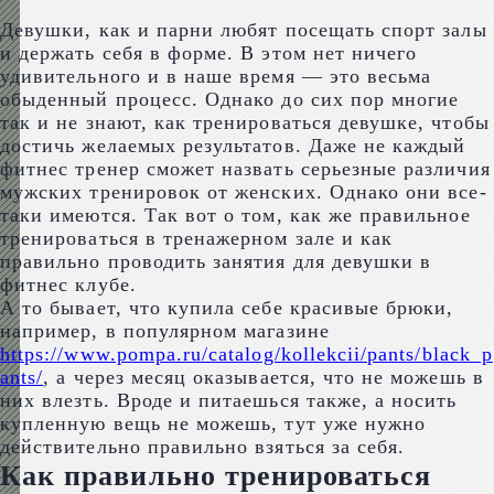
Девушки, как и парни любят посещать спорт залы
и держать себя в форме. В этом нет ничего
удивительного и в наше время — это весьма
обыденный процесс. Однако до сих пор многие
так и не знают, как тренироваться девушке, чтобы
достичь желаемых результатов. Даже не каждый
фитнес тренер сможет назвать серьезные различия
мужских тренировок от женских. Однако они все-
таки имеются. Так вот о том, как же правильное
тренироваться в тренажерном зале и как
правильно проводить занятия для девушки в
фитнес клубе.
А то бывает, что купила себе красивые брюки,
например, в популярном магазине
https://www.pompa.ru/catalog/kollekcii/pants/black_p
ants/
, а через месяц оказывается, что не можешь в
них влезть. Вроде и питаешься также, а носить
купленную вещь не можешь, тут уже нужно
действительно правильно взяться за себя.
Как правильно тренироваться