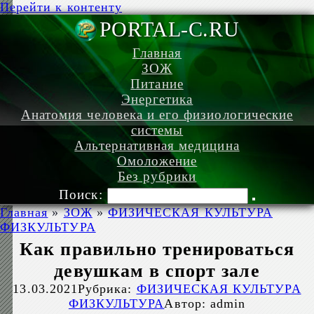
Перейти к контенту
PORTAL-C.
Главная
ЗОЖ
Питание
Энергетика
Анатомия человека и его физиологические
системы
Альтернативная медицина
Омоложение
Без рубрики
Поиск:
Главная
»
ЗОЖ
»
ФИЗИЧЕСКАЯ КУЛЬТУРА
ФИЗКУЛЬТУРА
Как правильно тренироваться
девушкам в спорт зале
13.03.2021
Рубрика:
ФИЗИЧЕСКАЯ КУЛЬТУРА
ФИЗКУЛЬТУРА
Автор:
admin