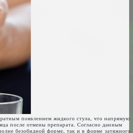
кратным появлением жидкого стула, что напрямую
сяца после отмены препарата. Согласно данным
вполне безобидной форме, так и в форме затяжного