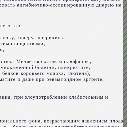
ировать антибиотико-ассоциированную диарею на
сего это:
очку, холеру, эшерихиоз;
угими веществами;
.;
остью. Меняется состав микрофлоры,
лчнокаменной болезни, панкреатите,
белков коровьего молока, глютена);
матите и даже при ревматоидном артрите;
чания, при злоупотреблении слабительным и
рмонального фона, возрастающим давлением плода
еже – более серьезные расстройства пищеварения.