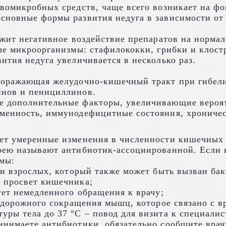
ивомикробных средств, чаще всего возникает на ф
сновные формы развития недуга в зависимости от
лежит негативное воздействие препаратов на норм
ые микроорганизмы: стафилококки, грибки и клост
ития недуга увеличивается в несколько раз.
 поражающая желудочно-кишечный тракт при гибел
инов и пенициллинов.
е дополнительные факторы, увеличивающие вероят
менность, иммунодефицитные состояния, хроничес
ет умеренные изменения в численности кишечных 
рею называют антибиотик-ассоциированной. Если 
омы:
й и взрослых, который также может быть вызван б
 просвет кишечника;
ует немедленного обращения к врачу;
 судорожного сокращения мышц, которое связано с
ры тела до 37 °C – повод для визита к специалис
нимаете антибиотики, обязательно сообщите врачу