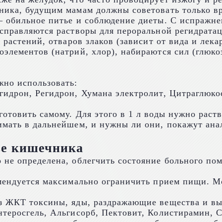
ника, будущим мамам должны советовать только вр
– обильное питье и соблюдение диеты. С испражне
 справляются растворы для пероральной регидрата
х растений, отваров злаков (зависит от вида и ле
элементов (натрий, хлор), набираются сил (глюко
жно использовать:
гидрон, Регидрон, Хумана электролит, Цитраглюко
товить самому. Для этого в 1 л воды нужно раство
имать в дальнейшем, и нужны ли они, покажут ана
ве кишечника
не определена, облегчить состояние больного пом
омендуется максимально ограничить прием пищи. М
з ЖКТ токсины, яды, раздражающие вещества и вы
нтеросгель, Альгисорб, Пектовит, Колистирамин, 