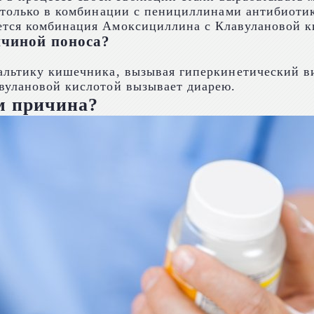
– только в комбинации с пенициллинами антибиоти
ется комбинация Амоксициллина с Клавулановой к
ичиной поноса?
альтику кишечника, вызывая гиперкинетический в
вулановой кислотой вызывает диарею.
м причина?