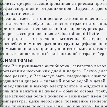
колита. Диарея, ассоциированная с приемом прот
цефалоспоринов и тетрациклинов. Выделяют две о
Идиопатическая
Предполагается, что в основе ее возникновения 
считают, что особую роль в этом играют патогенн
принимаются в неправильной дозировке, риск разв
Диарея, ассоциированная с Clostridium difficile
Клостридия — это условно-патогенная бактерия,
употреблением препаратов из группы цефалоспор
Помимо основных причин, принято выделять такж
относят слишком юный или пожилой возраст, бере
Симптомы
Если Вы принимаете антибиотик, лекарство вызов
протяжении нескольких дней и недель. Такую диа
более резкие, у Вас могут быть следующие симпт
водянистая диарея – сильный понос водой у дете
приводящими к выходу электролитов и жидкости в
боль при нажатии на живот – обычно острая, треб
спазматическая боль в животе – возникает из-за
температура. Даже небольшое повышение температу
Если причины поноса не ясны, но при этом Вы при