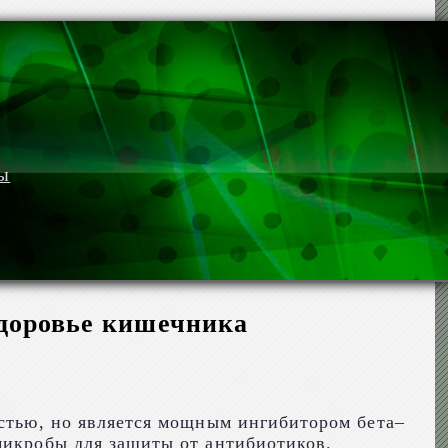
мы
здоровье кишечника
остью, но является мощным ингибитором бета–
микробы для защиты от антибиотиков.