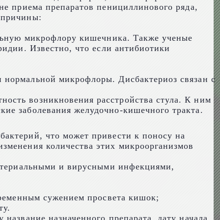
оне приема препаратов пенициллинового ряда,
 причины:
альную микрофлору кишечника. Также ученые
ридии. Известно, что если антибиотики
и нормальной микрофлоры. Дисбактериоз связан с
ность возникновения расстройства стула. К ним
кие заболевания желудочно-кишечного тракта.
бактерий, что может привести к поносу на
изменения количества этих микроорганизмов
актериальными и вирусными инфекциями,
 временным сужением просвета кишок;
ту.
 название назначенного препарата, дату начала