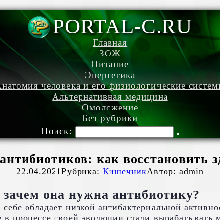
PORTAL-C.RU
Главная
ЗОЖ
Питание
Энергетика
натомия человека и его физиологические систе
Альтернативная медицина
Омоложение
Без рубрики
Поиск:
антибиотиков: как восстановить 
22.04.2021
Рубрика:
Кишечник
Автор:
admin
и зачем она нужна антибиотику?
о себе обладает низкой антибактериальной активн
е в процессе своей эволюции стали вырабатывать 