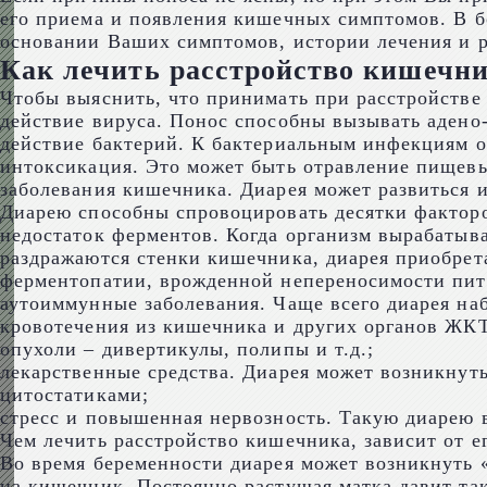
его приема и появления кишечных симптомов. В 
основании Ваших симптомов, истории лечения и р
Как лечить расстройство кишечн
Чтобы выяснить, что принимать при расстройстве 
действие вируса. Понос способны вызывать адено-
действие бактерий. К бактериальным инфекциям от
интоксикация. Это может быть отравление пищев
заболевания кишечника. Диарея может развиться из
Диарею способны спровоцировать десятки фактор
недостаток ферментов. Когда организм вырабатыв
раздражаются стенки кишечника, диарея приобрет
ферментопатии, врожденной непереносимости пита
аутоиммунные заболевания. Чаще всего диарея на
кровотечения из кишечника и других органов ЖКТ
опухоли – дивертикулы, полипы и т.д.;
лекарственные средства. Диарея может возникнут
цитостатиками;
стресс и повышенная нервозность. Такую диарею 
Чем лечить расстройство кишечника, зависит от 
Во время беременности диарея может возникнуть 
на кишечник. Постоянно растущая матка давит так