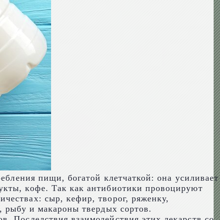
ребления пищи, богатой клетчаткой: она усиливает
укты, кофе. Так как антибиотики провоцируют
чествах: сыр, кефир, творог, ряженку,
, рыбу и макароны твердых сортов.
в. Последствия взаимодействия этих лекарств со