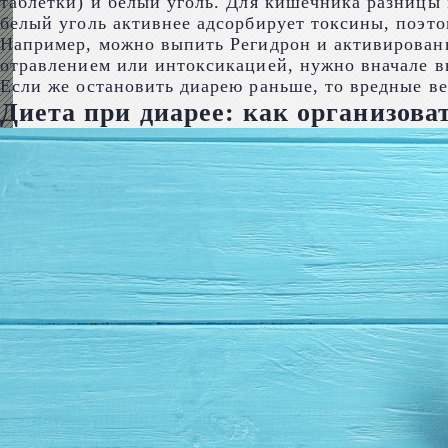
таблетки) и белый уголь. Для кишечника разницы
белый уголь активнее адсорбирует токсины, поэто
Например, можно выпить Регидрон и активированн
отравлением или интоксикацией, нужно вначале вы
Если же остановить диарею раньше, то вредные ве
Диета при диарее: как организова