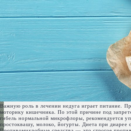
Важную роль в лечении недуга играет питание. Пр
моторику кишечника. По этой причине под запрет
гибель нормальной микрофлоры, рекомендуется уп
простоквашу, молоко, йогурты. Диета при диарее 
Противомикробные средства — это строгое против