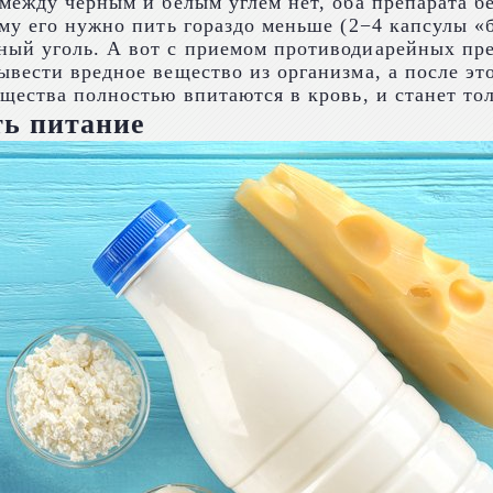
 между черным и белым углем нет, оба препарата 
му его нужно пить гораздо меньше (2−4 капсулы «б
ый уголь. А вот с приемом противодиарейных пре
вести вредное вещество из организма, а после эт
щества полностью впитаются в кровь, и станет тол
ть питание