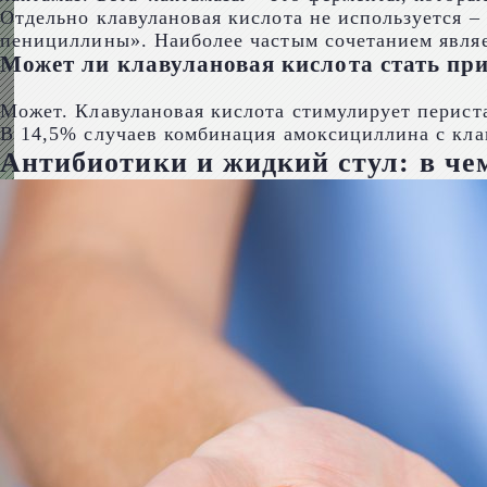
Отдельно клавулановая кислота не используется 
пенициллины». Наиболее частым сочетанием явля
Может ли клавулановая кислота стать пр
Может. Клавулановая кислота стимулирует перист
В 14,5% случаев комбинация амоксициллина с кла
Антибиотики и жидкий стул: в че