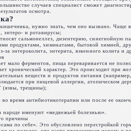
большинстве случаев специалист сможет диагност
езультатов осмотра.
ика?
кишечника, нужно знать, чем оно вызвано. Чаще в
, энтеро- и ротавирусы;
носят сальмонеллез, дизентерию, синегнойную пал
ыми продуктами, химикатами, бытовой химией, др
-за энтероколита, энтерита, язвенного колита и др
ов
ает мало ферментов, пища переваривается не полн
ает хронический характер. Это происходит при же
тельных веществ и продуктов питания (например, 
блюдается при пищевой аллергии, атопическом дер
 (язвы, трещины);
ь во время антибиотикотерапии или после ее окон
в народе именуют «медвежьей болезнью».
его причины
«сама по себе». Это обусловлено перестройкой го
же на желудок, что часто провоцирует изжогу и р