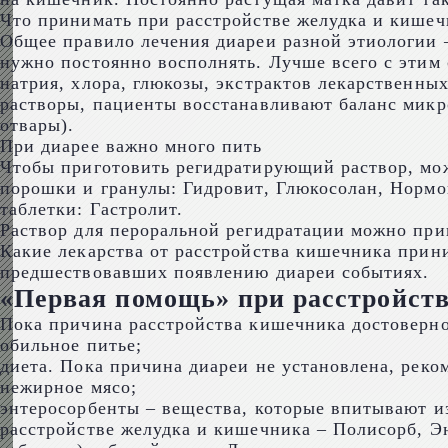
Что принимать при расстройстве желудка и кишеч
Общее правило лечения диареи разной этиологии 
нужно постоянно восполнять. Лучше всего с этим
натрия, хлора, глюкозы, экстрактов лекарственны
растворы, пациенты восстанавливают баланс микро
отвары).
При диарее важно много пить
Чтобы приготовить регидратирующий раствор, мо
порошки и гранулы: Гидровит, Глюкосолан, Нормо
таблетки: Гастролит.
Раствор для пероральной регидратации можно приго
Какие лекарства от расстройства кишечника прин
предшествовавших появлению диареи событиях.
«Первая помощь» при расстройст
Пока причина расстройства кишечника достоверно 
обильное питье;
диета. Пока причина диареи не установлена, рек
нежирное мясо;
энтеросорбенты – вещества, которые впитывают и
расстройстве желудка и кишечника – Полисорб, Э