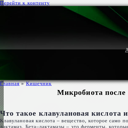
Перейти к контенту
А
Главная
»
Кишечник
Микробиота после 
Что такое клавулановая кислота 
Клавулановая кислота – вещество, которое само п
лактамаз. Бета–лактамазы – это ферменты, которы