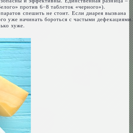
безопасны и эффективны. Единственная разница –
елого» против 6−8 таблеток «черного»).
паратов спешить не стоит. Если диарея вызвана
ого уже начинать бороться с частыми дефекациями.
ько хуже.